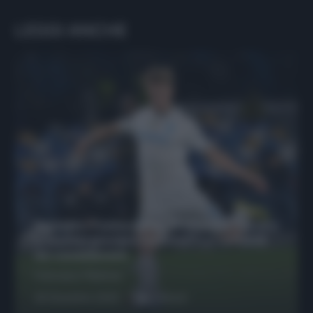
LEGGI ANCHE
Protetto: Fantacalcio, Hojlund e Lukaku
possono giocare insieme? Le variabili
da considerare
Francesco Pipitone
29 Dicembre 2025
6
minuti