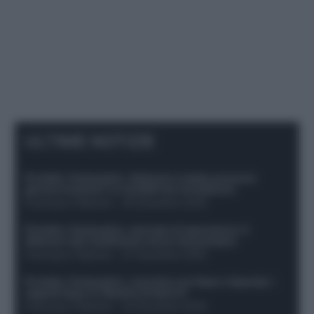
ULTIME NOTIZIE
Protetto: Fantacalcio, Hojlund e Lukaku possono
giocare insieme? Le variabili da considerare
Francesco Pipitone
-
29 Dicembre 2025
Protetto: Fantacalcio, mercato di riparazione: 5
difensori dal rendimento sicuro da prendere
Francesco Pipitone
-
27 Dicembre 2025
Protetto: Fantacalcio, cosa fare con Kean e Openda: i
segnali dopo la 16esima di Serie A
Francesco Pipitone
-
22 Dicembre 2025