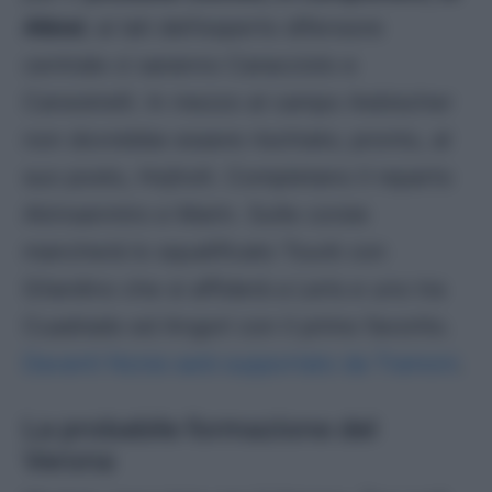
Albiol
; ai lati dell’esperto difensore
centrale ci saranno Caracciolo e
Canestrelli. In mezzo al campo Aebischer
non dovrebbe essere rischiato; pronto, al
suo posto, Hojholt. Completano il reparto
Akinsanmiro e Marin. Sulle corsie
mancherà lo squalificato Tourè con
Gilardino che si affiderà a Leris e uno tra
Cuadrado ed Angori con il primo favorito.
Davanti Nzola sarà supportato da Tramoni
.
La probabile formazione del
Verona