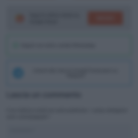
Segui le ultime notizie su
SEGUICI
Google News!
Seguici sul nostro canale WhatsaApp
Unisciti alla chat di Consigli Fantacalcio su
Telegram
Lascia un commento
Il tuo indirizzo email non sarà pubblicato.
I campi obbligatori
sono contrassegnati
*