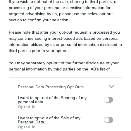
If you wish to opt-out of the sale, sharing to third parties, or
processing of your personal or sensitive information for
targeted advertising by us, please use the below opt-out
section to confirm your selection.
Please note that after your opt-out request is processed you
may continue seeing interest-based ads based on personal
information utilized by us or personal information disclosed to
third parties prior to your opt-out.
You may separately opt-out of the further disclosure of your
Protetto: Fantacalcio, cosa fare con
personal information by third parties on the IAB’s list of
Kean e Openda: i segnali dopo la
downstream participants.
16esima di Serie A
Personal Data Processing Opt Outs
This information may also be disclosed by us to third parties
Francesco Pipitone
on the IAB’s List of Downstream Participants that may further
I want to opt-out of the Sharing of my
22 Dicembre 2025
5
minuti
disclose it to other third parties.
personal data.
Opted In
Please note that this website/app uses one or more Google
services and may gather and store information including but
I want to opt-out of the Sale of my
Personal Data.
not limited to your visit or usage behaviour. You may click to
Opted In
grant or deny consent to Google and its third-party tags to