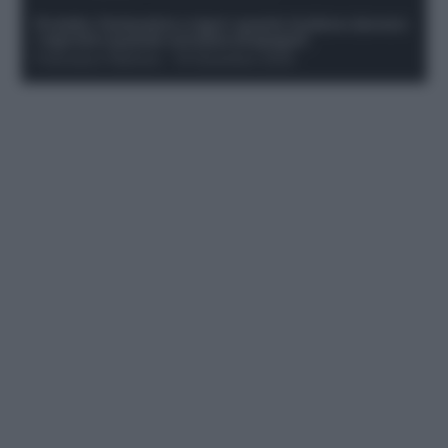
Protetto: Fantacalcio e rigori: quanto incidono davvero
i rigoristi e quando conviene strapagarli
Francesco Pipitone
-
19 Dicembre 2025