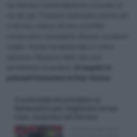
ma faticano tremendamente a trovare la
via del gol. Problemi realizzativi anche per
il Verona, reduce da due sconfitte
consecutive nonostante diverse occasioni
create. Partita fondamentale in ottica
salvezza. Nessuna delle due può
permettersi di perdere.
Di seguito le
probabili formazioni di Pisa-Verona
.