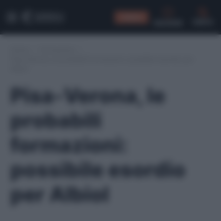
CONSIGLI
CERCA
Home
/
Formazioni
/
Pisa-Verona, le probabili formazioni: possibile esordio per
Albiol
Pisa-Verona, le
probabili
formazioni:
possibile esordio
per Albiol