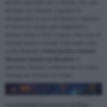
Modulo speculare per il Verona. Tra i pali
Montipò con Nelsson a guidare la
retroguardia; ai suoi lati Nunez e Valentini.
In mezzo al campo sarà Gagliardini a
dettare tempi e ritmo di gioco. Nel ruolo di
mezzali spazio a Serdar e Bernede; sulle
corsie Belghali e
Frese pronto a tornare
dal primo minuto con Bradaric
in
panchina. Davanti conferme per la coppia
formata da Giovane ed Orban.
Le probabili formazioni di Pisa-