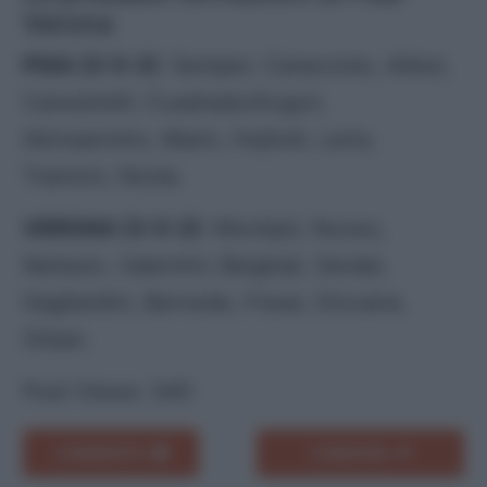
Verona
PISA (3-5-2)
: Semper; Caracciolo, Albiol,
Canestrelli; Cuadrado/Angori,
Akinsanmiro, Marin, Hojholt, Leris;
Tramoni, Nzola.
VERONA (3-5-2)
: Montipò; Nunez,
Nelsson, Valentini; Belghali, Serdar,
Gagliardini, Bernede, Frese; Giovane,
Orban.
Post Views:
340
COMMENTA
CONDIVIDI