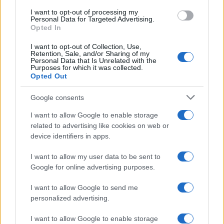
use your data for below specified purposes in below Google
I want to opt-out of processing my
consent section.
Personal Data for Targeted Advertising.
Opted In
I want to opt-out of Collection, Use,
Retention, Sale, and/or Sharing of my
Personal Data that Is Unrelated with the
Purposes for which it was collected.
Opted Out
Infortunati fantacalcio: cosa fare con i
Google consents
lungodegenti Morata, Dumfries,
I want to allow Google to enable storage
Vlahovic e Gimenez?
related to advertising like cookies on web or
Franco Capalbo
device identifiers in apps.
21 Dicembre 2025
4
minuti
I want to allow my user data to be sent to
Google for online advertising purposes.
I want to allow Google to send me
personalized advertising.
I want to allow Google to enable storage