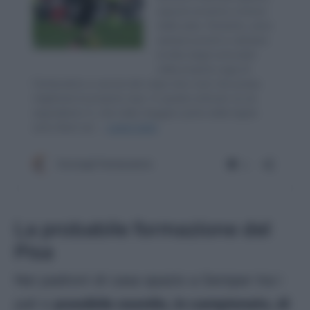
La probabile formazione del
Pisa
Nei padroni di casa spazio a Semper tra i
pali e
possibile esordio, in campionato, di