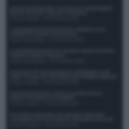
Infortunati fantacalcio: cosa fare con i lungodegenti
Morata, Dumfries, Vlahovic e Gimenez?
Franco Capalbo
-
21 Dicembre 2025
Le probabili formazioni di Genoa-Atalanta: ecco i
sostituti di Lookman e Kossounou
Guido Cantamessa
-
21 Dicembre 2025
Le probabili formazioni di Juventus-Roma: da David e
Openda a Dybala e Ferguson
Guido Cantamessa
-
20 Dicembre 2025
Formazioni 16^ giornata Serie A: ballottaggio e casi
dubbi. Chi gioca tra David/Openda e Ferguson/Dybala?
Franco Capalbo
-
20 Dicembre 2025
Calciomercato Roma, arriva un grande nome in
attacco? Si tratta di un ex Napoli!
Franco Capalbo
-
19 Dicembre 2025
Formazione fantacalcio 16^ giornata: 4 giocatori
sconsigliati e da non schierare. Rischiano brutti voti!
Franco Capalbo
-
19 Dicembre 2025