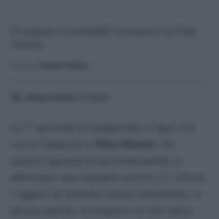
Di seguito le probabili formazioni di Pisa-
Verona.
A cura di
Saverio Fattori
Tempo di lettura:
3
minuti
La 7^ giornata di campionato si apre con
Lecce-Sassuolo e
Pisa-Verona
. Per
quanto riguarda la seconda partita, si
affrontano due squadre ancora a 0 vittorie.
I ragazzi di Gilardino hanno dimostrato, in
alcune partite, di proporre un bel calcio