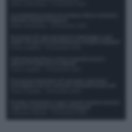
Guido Cantamessa
-
21 Dicembre 2025
Le probabili formazioni di Juventus-Roma: da David e
Openda a Dybala e Ferguson
Guido Cantamessa
-
20 Dicembre 2025
Formazioni 16^ giornata Serie A: ballottaggio e casi
dubbi. Chi gioca tra David/Openda e Ferguson/Dybala?
Franco Capalbo
-
20 Dicembre 2025
Calciomercato Roma, arriva un grande nome in
attacco? Si tratta di un ex Napoli!
Franco Capalbo
-
19 Dicembre 2025
Formazione fantacalcio 16^ giornata: 4 giocatori
sconsigliati e da non schierare. Rischiano brutti voti!
Franco Capalbo
-
19 Dicembre 2025
Protetto: Fantacalcio e rigori: quanto incidono davvero
i rigoristi e quando conviene strapagarli
Francesco Pipitone
-
19 Dicembre 2025