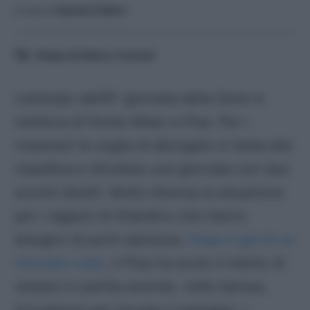
A cura di
Saverio Fattori
Tempo di lettura:
3
minuti
L’anticipo dell’8^ giornata della Serie A
metteva di fronte Milan e Pisa. Per i
rossoneri la voglia di allungare in testa alla
classifica e sfruttare una giornata con due
scontri diretti. Molto diversa la situazione
per i ragazzi di Gilardino che hanno
bisogno di punti salvezza.
Dopo il gol di un
ritrovato Leao
, il Pisa ha avuto il merito di
restare in partita avendo, nella ripresa,