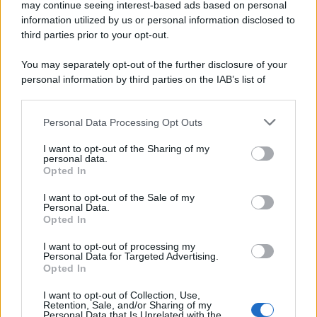
may continue seeing interest-based ads based on personal
information utilized by us or personal information disclosed to
third parties prior to your opt-out.
Protetto: Fantacalcio, cosa fare con
You may separately opt-out of the further disclosure of your
Kean e Openda: i segnali dopo la
personal information by third parties on the IAB’s list of
16esima di Serie A
downstream participants.
Francesco Pipitone
Personal Data Processing Opt Outs
This information may also be disclosed by us to third parties
22 Dicembre 2025
5
minuti
on the IAB’s List of Downstream Participants that may further
I want to opt-out of the Sharing of my
disclose it to other third parties.
personal data.
Opted In
Please note that this website/app uses one or more Google
services and may gather and store information including but
I want to opt-out of the Sale of my
Personal Data.
not limited to your visit or usage behaviour. You may click to
Opted In
grant or deny consent to Google and its third-party tags to
use your data for below specified purposes in below Google
I want to opt-out of processing my
consent section.
Personal Data for Targeted Advertising.
Opted In
I want to opt-out of Collection, Use,
Retention, Sale, and/or Sharing of my
Personal Data that Is Unrelated with the