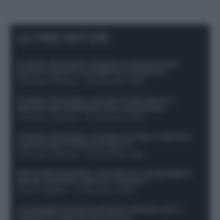
ULTIME NOTIZIE
Protetto: Fantacalcio, Hojlund e Lukaku possono
giocare insieme? Le variabili da considerare
Francesco Pipitone
-
29 Dicembre 2025
Protetto: Fantacalcio, mercato di riparazione: 5
difensori dal rendimento sicuro da prendere
Francesco Pipitone
-
27 Dicembre 2025
Protetto: Fantacalcio, cosa fare con Kean e Openda: i
segnali dopo la 16esima di Serie A
Francesco Pipitone
-
22 Dicembre 2025
Infortunati fantacalcio: cosa fare con i lungodegenti
Morata, Dumfries, Vlahovic e Gimenez?
Franco Capalbo
-
21 Dicembre 2025
Le probabili formazioni di Genoa-Atalanta: ecco i
sostituti di Lookman e Kossounou