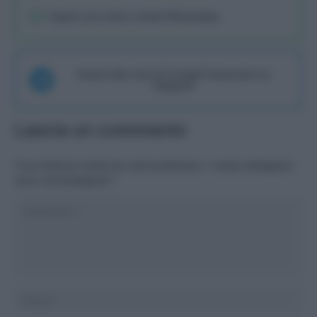
Seguici sul nostro canale WhatsaApp
Unisciti alla chat di Consigli Fantacalcio su
Telegram
Lascia un commento
Il tuo indirizzo email non sarà pubblicato.
I campi obbligatori
sono contrassegnati
*