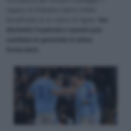
l’occasione per trovare il pareggio. I
ragazzi di Gilardino hanno infatti
beneficiato di un calcio di rigore.
Sul
dischetto Cuadrado e questo può
cambiare le gerarchie in ottica
fantacalcio
.