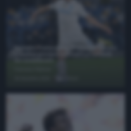
Protetto: Fantacalcio, Hojlund e Lukaku
possono giocare insieme? Le variabili
da considerare
Francesco Pipitone
29 Dicembre 2025
6
minuti