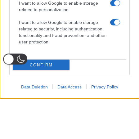
I want to allow Google to enable storage
related to personalization.
I want to allow Google to enable storage
related to security, including authentication
functionality and fraud prevention, and other
user protection.
CONFIRM
Data Deletion
Data Access
Privacy Policy
Probabili
Voti
Seguici su Youtube
Seguici su
Seguici su
Formazioni
Telegram
Whatsapp
Strumenti Fantacalcio
Voti Fantacalcio Serie A
Lista Fantacalcio