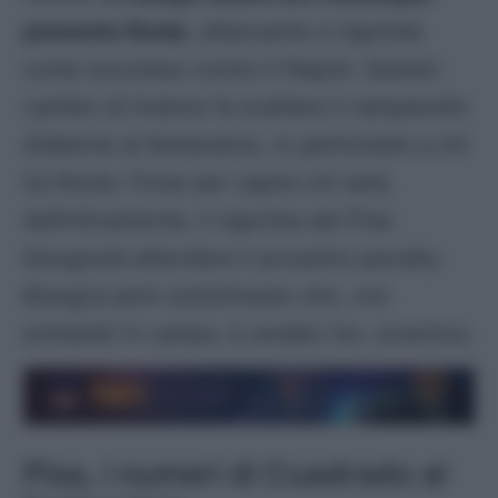
presente Nzola
, attaccante e rigorista
come successo contro il Napoli. Questo
cambio di tiratore fa scattare il campanello
d’allarme al fantacalcio, in particolare a chi
ha Nzola. Forse per capire chi sarà,
definitivamente, il rigorista del Pisa
bisognerà attendere il prossimo penalty.
Bisogna però sottolineare che, con
entrambi in campo, è andato l’ex Juventus.
Pisa, i numeri di Cuadrado al