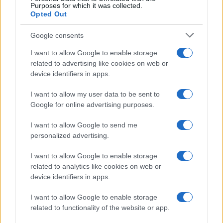
Purposes for which it was collected.
Opted Out
Infortunati fantacalcio: cosa fare con i
lungodegenti Morata, Dumfries,
Google consents
Vlahovic e Gimenez?
I want to allow Google to enable storage
Franco Capalbo
related to advertising like cookies on web or
21 Dicembre 2025
4
minuti
device identifiers in apps.
I want to allow my user data to be sent to
Google for online advertising purposes.
I want to allow Google to send me
personalized advertising.
I want to allow Google to enable storage
related to analytics like cookies on web or
device identifiers in apps.
I want to allow Google to enable storage
related to functionality of the website or app.