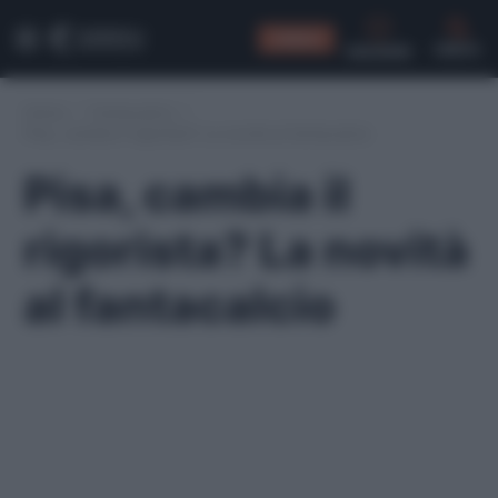
CONSIGLI
CERCA
Home
/
Fantacalcio
/
Pisa, cambia il rigorista? La novità al fantacalcio
Pisa, cambia il
rigorista? La novità
al fantacalcio