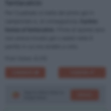
fantacalcio
Per Cuadrado si tratta del primo gol in
campionato e, di conseguenza,
il primo
bonus al fantacalcio
. Prima di questa sera
non aveva trovato gol o assist nelle 6
partite in cui era andato a voto.
Post Views:
8.210
COMMENTA
CONDIVIDI
Segui le ultime notizie su
SEGUICI
Google News!