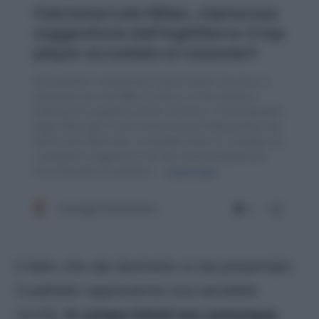
Il fatto che dal dischetto si sia presentato
Cuadrado rappresenta una sensibile
novità.
In campo infatti era comunque