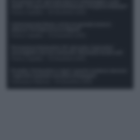
Formazioni 16^ giornata Serie A: ballottaggio e casi
dubbi. Chi gioca tra David/Openda e Ferguson/Dybala?
Franco Capalbo
-
20 Dicembre 2025
Calciomercato Roma, arriva un grande nome in
attacco? Si tratta di un ex Napoli!
Franco Capalbo
-
19 Dicembre 2025
Formazione fantacalcio 16^ giornata: 4 giocatori
sconsigliati e da non schierare. Rischiano brutti voti!
Franco Capalbo
-
19 Dicembre 2025
Protetto: Fantacalcio e rigori: quanto incidono davvero
i rigoristi e quando conviene strapagarli
Francesco Pipitone
-
19 Dicembre 2025