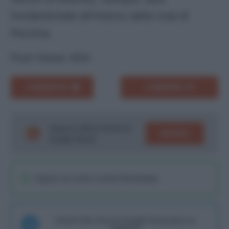
fondamentale all’interno della rosa di
Pecchia.
Post Views:
834
COMMENTA
CONDIVIDI
Segui le ultime notizie su
SEGUICI
Google News!
Seguici sul nostro canale WhatsaApp
Unisciti alla chat di Consigli Fantacalcio su
Telegram