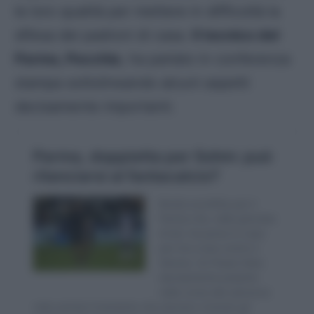
le loro qualità per mettere in difficoltà la
difesa dei padroni di casa.
Il tecnico del
Parma, Pecchia
, ha parlato in conferenza
stampa sottolineando alcuni aspetti
decisamente importanti.