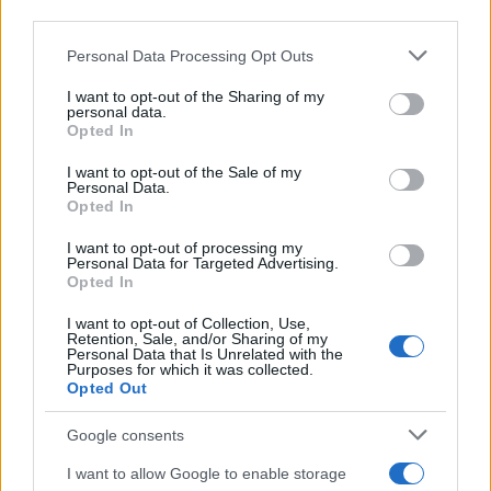
downstream participants.
16esima di Serie A
Francesco Pipitone
Personal Data Processing Opt Outs
This information may also be disclosed by us to third parties
on the IAB’s List of Downstream Participants that may further
22 Dicembre 2025
5
minuti
I want to opt-out of the Sharing of my
disclose it to other third parties.
personal data.
Opted In
Please note that this website/app uses one or more Google
services and may gather and store information including but
I want to opt-out of the Sale of my
Personal Data.
not limited to your visit or usage behaviour. You may click to
Opted In
grant or deny consent to Google and its third-party tags to
use your data for below specified purposes in below Google
I want to opt-out of processing my
consent section.
Personal Data for Targeted Advertising.
Opted In
I want to opt-out of Collection, Use,
Retention, Sale, and/or Sharing of my
Personal Data that Is Unrelated with the
Purposes for which it was collected.
Opted Out
Infortunati fantacalcio: cosa fare con i
Google consents
lungodegenti Morata, Dumfries,
Vlahovic e Gimenez?
I want to allow Google to enable storage