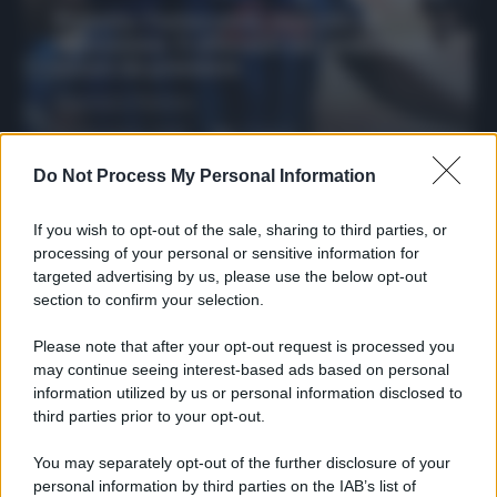
Protetto: Fantacalcio, mercato di
riparazione: 5 difensori dal rendimento
sicuro da prendere
Francesco Pipitone
27 Dicembre 2025
3
minuti
Do Not Process My Personal Information
If you wish to opt-out of the sale, sharing to third parties, or
processing of your personal or sensitive information for
targeted advertising by us, please use the below opt-out
section to confirm your selection.
Please note that after your opt-out request is processed you
may continue seeing interest-based ads based on personal
information utilized by us or personal information disclosed to
third parties prior to your opt-out.
You may separately opt-out of the further disclosure of your
Protetto: Fantacalcio, cosa fare con
personal information by third parties on the IAB’s list of
Kean e Openda: i segnali dopo la