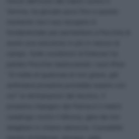
minuti dall’inizio del match contro il
Verona, ha giocato poco fino a questo
momento ma il suo recupero è
fondamentale per permettere a Pecchia di
avere una soluzione in più in mezzo al
campo. Sulle condizioni di Estevez ha
parlato Pecchia rassicurando i suoi tifosi.
“
Si tratta di qualcosa di non grave, già
settimana prossima potrebbe essere con
noi
” le dichiarazioni del tecnico. Il
prossimo impegno del Parma è il match
casalingo contro il Monza, gara da non
sbagliare in chiave salvezza. Il possibile
rientro di Estevez, dunque, sarà