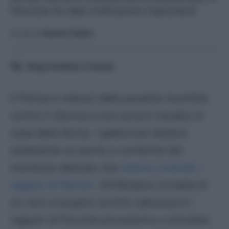
Pecchia ha dato indicazioni importanti.
A cura di
Saverio Fattori
Tempo di lettura:
4
minuti
Il Parma è reduce dalla pesante sconfitta
contro il Verona e ora cerca il riscatto in
casa della Roma. I giallorossi distano
solamente un punto a conferma del
momento delicato che
stanno vivendo i
ragazzi di Ranieri
. All’Olimpico si tratta di
un vero e proprio scontro salvezza e i
ragazzi di Pecchia proveranno a sfruttare