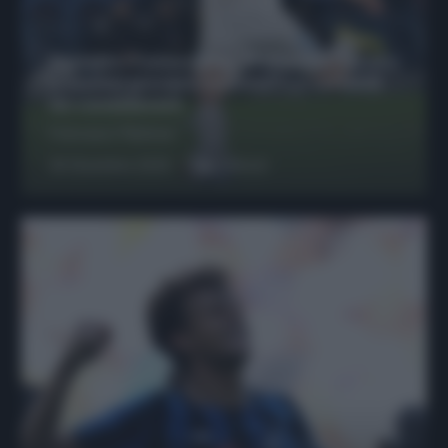
Protetto: Fantacalcio, Hojlund e Lukaku
possono giocare insieme? Le variabili
da considerare
Francesco Pipitone
29 Dicembre 2025
6
minuti