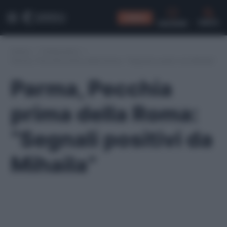
CONSIGLI
CERCA
Home
/
Fantacalcio
/
Parma, Pecchia prima della Roma: “Segnali positivi da Mihaila”
Parma, Pecchia
prima della Roma:
“Segnali positivi da
Mihaila”