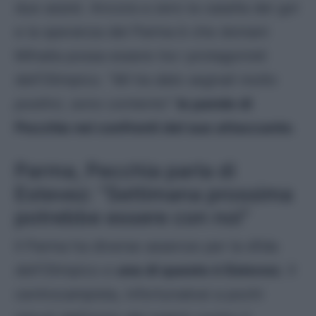
due assist. Ancora a zero la casella dei gol
e la speranza del Parma è che domani
Mihaila possa essere tra i protagonisti
dell’Olimpico. “
M
i ha dato segnali molto
positivi, sono contento
”
le parole di
Pecchia nei confronti del suo attaccante
.
Parma, Pecchia parla di
Estevez: “Settimana prossima
potrebbe essere con noi”
Il Parma ha diverse assenze per la sfida
dell’Olimpico e
una di queste è Estevez
. Il
centrocampista, infortunatosi a pochi