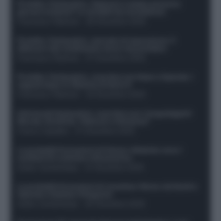
Protetto: Fantacalcio, Hojlund e Lukaku possono
giocare insieme? Le variabili da considerare
Francesco Pipitone
-
29 Dicembre 2025
Protetto: Fantacalcio, mercato di riparazione: 5
difensori dal rendimento sicuro da prendere
Francesco Pipitone
-
27 Dicembre 2025
Protetto: Fantacalcio, cosa fare con Kean e Openda: i
segnali dopo la 16esima di Serie A
Francesco Pipitone
-
22 Dicembre 2025
Infortunati fantacalcio: cosa fare con i lungodegenti
Morata, Dumfries, Vlahovic e Gimenez?
Franco Capalbo
-
21 Dicembre 2025
Le probabili formazioni di Genoa-Atalanta: ecco i
sostituti di Lookman e Kossounou
Guido Cantamessa
-
21 Dicembre 2025
Le probabili formazioni di Juventus-Roma: da David e
Openda a Dybala e Ferguson
Guido Cantamessa
-
20 Dicembre 2025