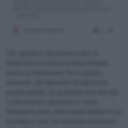
Tra i giocatori che possono fare la
differenza nel Parma troviamo Mihaila
anche se l’attaccante, fino a questo
momento, sta faticando ad imporre le
proprie qualità. Un problema non solo per
il club emiliano ma anche in ottica
fantacalcio dove, nelle tredici partite in cui
è andato a voto, ha realizzato solamente