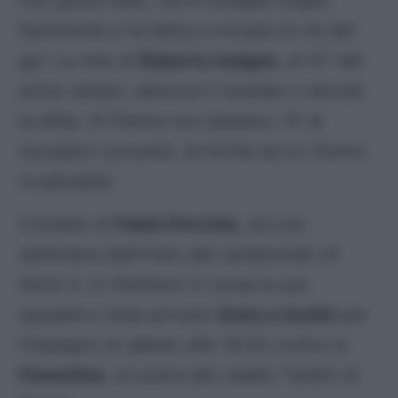
non gioca male, ma si scioglie troppo
facilmente e fa fatica a trovare la via del
gol.
La rete di
Roberto Insigne
, al 47′ del
primo tempo, sblocca il risultato e decide
la sfida. Al Parma non bastano i 6′ di
recupero concessi, di fronte ad un Gomis
invalicabile.
Compito di
Fabio Pecchia
, ad una
settimana dall’inizio del campionato di
Serie A
, è rimettere in corsa la sua
squadra e farla arrivare
tirata a lucido
per
l’impegno di sabato alle 18:30 contro la
Fiorentina
, di scena allo stadio Tardini di