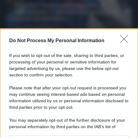
Protetto: Fantacalcio, mercato di
riparazione: 5 difensori dal rendimento
sicuro da prendere
Francesco Pipitone
27 Dicembre 2025
3
minuti
Do Not Process My Personal Information
If you wish to opt-out of the sale, sharing to third parties, or
processing of your personal or sensitive information for
targeted advertising by us, please use the below opt-out
section to confirm your selection.
Please note that after your opt-out request is processed you
may continue seeing interest-based ads based on personal
information utilized by us or personal information disclosed to
third parties prior to your opt-out.
You may separately opt-out of the further disclosure of your
personal information by third parties on the IAB’s list of
Protetto: Fantacalcio, cosa fare con
downstream participants.
Kean e Openda: i segnali dopo la