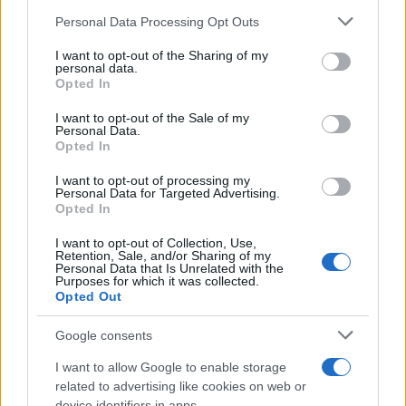
16esima di Serie A
Personal Data Processing Opt Outs
This information may also be disclosed by us to third parties
on the IAB’s List of Downstream Participants that may further
Francesco Pipitone
I want to opt-out of the Sharing of my
disclose it to other third parties.
personal data.
22 Dicembre 2025
5
minuti
Opted In
Please note that this website/app uses one or more Google
services and may gather and store information including but
I want to opt-out of the Sale of my
Personal Data.
not limited to your visit or usage behaviour. You may click to
Opted In
grant or deny consent to Google and its third-party tags to
use your data for below specified purposes in below Google
I want to opt-out of processing my
consent section.
Personal Data for Targeted Advertising.
Opted In
I want to opt-out of Collection, Use,
Retention, Sale, and/or Sharing of my
Personal Data that Is Unrelated with the
Purposes for which it was collected.
Opted Out
Google consents
Infortunati fantacalcio: cosa fare con i
lungodegenti Morata, Dumfries,
I want to allow Google to enable storage
Vlahovic e Gimenez?
related to advertising like cookies on web or
device identifiers in apps.