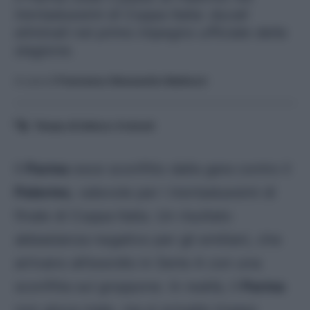
trentaduesimi di Coppa Italia: ducali
eliminati nel primo impegno ufficiale della
stagione.
A cura di
Francesco Alessandro Balducci
Tempo di lettura:
4
minuti
Il
Parma
esce sconfitto dalla gara contro il
Palermo
, valevole per i trentaduesimi di
finale di Coppa Italia. Un risultato
abbastanza negativo per gli emiliani, che
arrivano all’esordio in Serie A con una
sconfitta sul groppone. In realtà, il
Parma