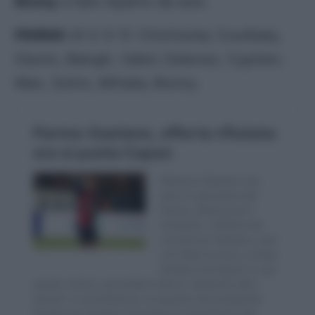
Bonny
a fare reparto da solo.
PARMA
(4-2-3-1): Chichizola; Coulibaly,
Osorio, Balogh, Valeri; Estevez, Cyprien;
Man, Sohm, Mihaila; Bonny.