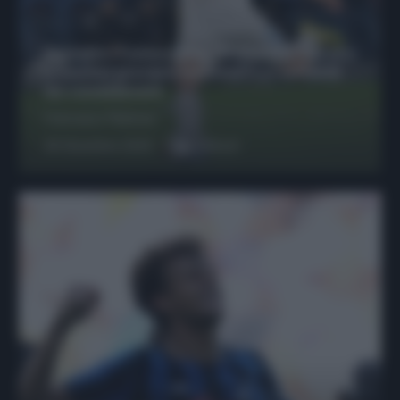
Protetto: Fantacalcio, Hojlund e Lukaku
possono giocare insieme? Le variabili
da considerare
Francesco Pipitone
29 Dicembre 2025
6
minuti