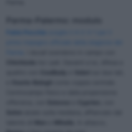
Parma.
Parma-Palermo: modulo
Fabio Pecchia
sceglie il 4-2-3-1 per il
primo impegno ufficiale della stagione del
Parma
. I
ducali
scendono in campo con
Chichizola
tra i pali. Davanti a lui, difesa a
quattro con
Coulibaly
e
Valeri
sui due lati,
e
Osorio-Balogh
come coppia centrale.
Centrocampo fisico e dalla propensione
offensiva, con
Estevez
e
Cyprien
, con
Sohm
alzato sulla mediana, affiancato dal
talento di
Man
e
Mihaila
. In attacco,