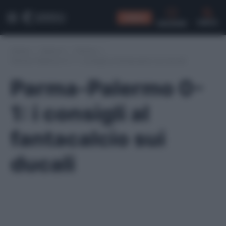
CONSIGLI
CERCA
Home
/
Serie A
/
Parma
/
Parma-Palermo 0-1: i consigli al fantacalcio sui ducali
Parma-Palermo 0-
1: i consigli al
fantacalcio sui
ducali