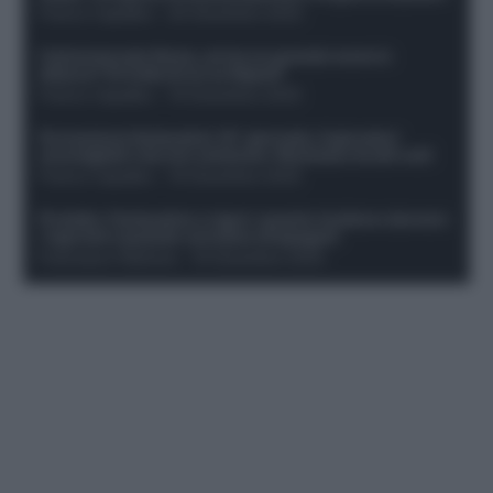
Franco Capalbo
-
20 Dicembre 2025
Calciomercato Roma, arriva un grande nome in
attacco? Si tratta di un ex Napoli!
Franco Capalbo
-
19 Dicembre 2025
Formazione fantacalcio 16^ giornata: 4 giocatori
sconsigliati e da non schierare. Rischiano brutti voti!
Franco Capalbo
-
19 Dicembre 2025
Protetto: Fantacalcio e rigori: quanto incidono davvero
i rigoristi e quando conviene strapagarli
Francesco Pipitone
-
19 Dicembre 2025