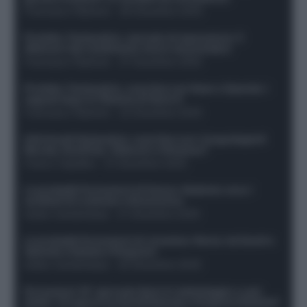
Francesco Pipitone
-
29 Dicembre 2025
Protetto: Fantacalcio, mercato di riparazione: 5
difensori dal rendimento sicuro da prendere
Francesco Pipitone
-
27 Dicembre 2025
Protetto: Fantacalcio, cosa fare con Kean e Openda: i
segnali dopo la 16esima di Serie A
Francesco Pipitone
-
22 Dicembre 2025
Infortunati fantacalcio: cosa fare con i lungodegenti
Morata, Dumfries, Vlahovic e Gimenez?
Franco Capalbo
-
21 Dicembre 2025
Le probabili formazioni di Genoa-Atalanta: ecco i
sostituti di Lookman e Kossounou
Guido Cantamessa
-
21 Dicembre 2025
Le probabili formazioni di Juventus-Roma: da David e
Openda a Dybala e Ferguson
Guido Cantamessa
-
20 Dicembre 2025
Formazioni 16^ giornata Serie A: ballottaggio e casi
dubbi. Chi gioca tra David/Openda e Ferguson/Dybala?