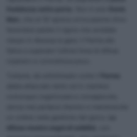
freddezza sotto porta
. Non è solo
Denis
Man
, che al 18′ spreca un’occasione d’oro
facendosi parare il rigore che avrebbe
messo in discesa la gara: il Parma afa
fatica a superare l’ultima linea di difesa
rosanero
e concretizza poco.
Tuttavia, da sottolineare come il
Parma
abbia attaccato tanto ed in maniera
comunque organizzata e consapevole,
senza mai perdersi d’animo e mantenendo
un ordine nella gestione del gioco.
La
difesa mostra segni di solidità
, con