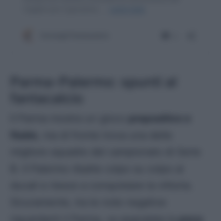
Parma-Palermo: spunti al
fantacalcio
Il Parma mostra un gioco
propositivo e
fluido
, ma di fronte trova una delle
migliore squadre del campionato di Serie
B. Il Palermo ribatte colpo su colpo ai
ducali e riesce a conquistare la vittoria.
Sicuramente, tra le note negative
riguardanti il Parma, va segnalata la
poca