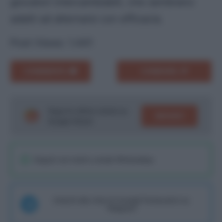
giocatori intercambiabili, che sembrano
adatti ad alternarsi con efficacia.
Post Views:
1.441
COMMENTA
CONDIVIDI
Segui le ultime notizie su
SEGUICI
Google News!
Seguici sul nostro canale WhatsaApp
Unisciti alla chat di Consigli Fantacalcio su
Telegram