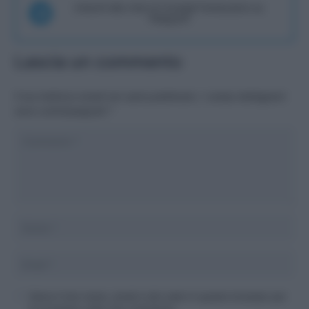
Unisciti alla chat di Consigli Fantacalcio su
Telegram
Lascia un commento
Il tuo indirizzo email non sarà pubblicato.
I campi obbligatori
sono contrassegnati
*
Salva il mio nome, email e sito web in questo browser per