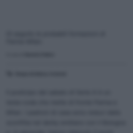
Di seguito le probabili formazioni di
Parma-Milan.
A cura di
Saverio Fattori
Tempo di lettura:
4
minuti
Il posticipo del sabato di Serie A è un
testa-coda che mette di fronte Parma e
Milan. I padroni di casa sono reduci dalla
sconfitta nel derby emiliano con il Bologna
e, in generale, hanno ottenuto 2 punti