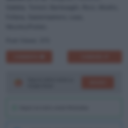
Gabbia, Tomori; Bartesaghi, Ricci, Modric,
Fofana, Saelemaekers; Leao,
Nkunku/Pulisic.
Post Views:
372
COMMENTA
CONDIVIDI
Segui le ultime notizie su
SEGUICI
Google News!
Seguici sul nostro canale WhatsaApp