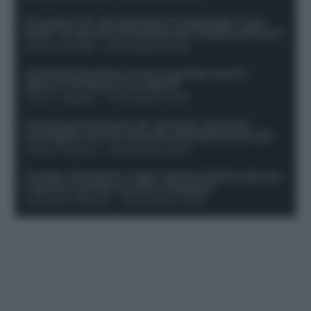
Formazioni 16^ giornata Serie A: ballottaggio e casi
dubbi. Chi gioca tra David/Openda e Ferguson/Dybala?
Franco Capalbo
-
20 Dicembre 2025
Calciomercato Roma, arriva un grande nome in
attacco? Si tratta di un ex Napoli!
Franco Capalbo
-
19 Dicembre 2025
Formazione fantacalcio 16^ giornata: 4 giocatori
sconsigliati e da non schierare. Rischiano brutti voti!
Franco Capalbo
-
19 Dicembre 2025
Protetto: Fantacalcio e rigori: quanto incidono davvero
i rigoristi e quando conviene strapagarli
Francesco Pipitone
-
19 Dicembre 2025