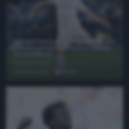
Protetto: Fantacalcio, Hojlund e Lukaku
possono giocare insieme? Le variabili
da considerare
Francesco Pipitone
29 Dicembre 2025
6
minuti