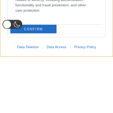
functionality and fraud prevention, and other
user protection.
CONFIRM
Data Deletion
Data Access
Privacy Policy
Probabili
Voti
Seguici su Youtube
Seguici su
Seguici su
Formazioni
Telegram
Whatsapp
Strumenti Fantacalcio