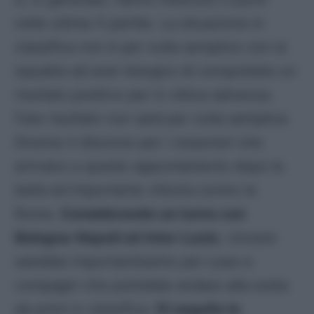
nelle ultime 5 partite. La situazione in
classifica non è per nulla semplice con la
squadra ad aver bisogno di conquistare un
risultato positivo per in ottica salvezza.
Fare risultato non sarà per nulla semplice.
Diverso il discorso per i rossoneri che
arrivano a questo appuntamento dopo la
bella ed importante vittoria contro la
Roma.
Considerando un turno con
Bologna-Napoli ed Inter-Lazio
, vincere
sarebbe importantissimo per Leao e
compagni che potrebbe andare alla sosta
da primi in classifica.
Di seguito le