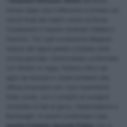
I
rossoneri ritrovano Tomori
dal primo
minuto dopo che il difensore è entrato nei
minuti finali del match contro la Roma.
Completano il reparto arretrato Gabbia e
Pavlovic. Tra i pali ovviamente Maignan
reduce dal rigore parato a Dybala nella
scorsa giornata. Centrocampo confermato
con Modric in regia, Fofana e Ricci ad
agire da mezzali e creare problemi alla
difesa avversaria con i loro inserimenti.
Sulle corsie, con il compito di svolgere
entrambe le fasi di gioco, Saelemaekers e
Bartesaghi. In avanti confermato Leao
mentre il dubbio riguarda Pulisic
che si