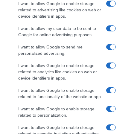
I want to allow Google to enable storage
Infortunati fantacalcio: cosa fare con i
related to advertising like cookies on web or
lungodegenti Morata, Dumfries,
device identifiers in apps.
Vlahovic e Gimenez?
Franco Capalbo
I want to allow my user data to be sent to
Google for online advertising purposes.
21 Dicembre 2025
4
minuti
I want to allow Google to send me
personalized advertising.
I want to allow Google to enable storage
related to analytics like cookies on web or
device identifiers in apps.
I want to allow Google to enable storage
related to functionality of the website or app.
I want to allow Google to enable storage
related to personalization.
I want to allow Google to enable storage
related to security, including authentication