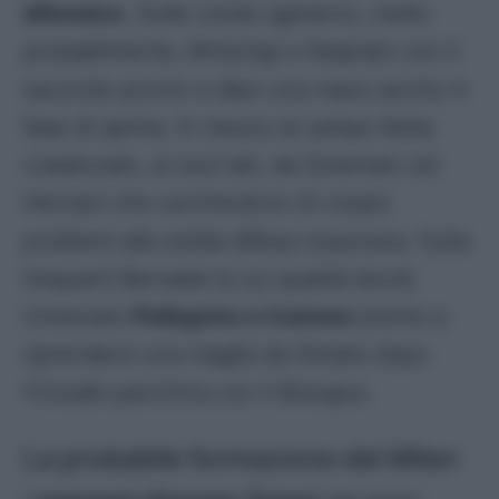
difensivo
. Sulle corsie agiranno, molto
probabilmente, Britschgi e Delprato con il
secondo pronto a dare una mano anche in
fase di spinta. In mezzo al campo Keita
coadiuvato, ai suoi lati, da Sorensen ed
Hernani che cercheranno di creare
problemi alla solida difesa rossonera. Sulla
trequarti Bernabé la cui qualità dovrà
innescare
Pellegrino e Cutrone
pronto a
riprendersi una maglia da titolare dopo
l’iniziale panchina con il Bologna.
La probabile formazione del Milan