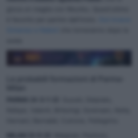
gioca un maglia con Nkunku. Quest’ultimo
è favorito per partire dall’inizio.
Out invece
Gimenez e Rabiot
che torneranno dopo la
sosta
Le probabili formazioni di Parma-
Milan
PARMA (4-3-1-2)
: Suzuki; Delprato,
Ndiaye, Valenti, Britschgi; Sorensen, Keita,
Hernani; Bernabè; Cutrone, Pellegrino.
MILAN (3-5-2)
: Maignan; Pavlovic,