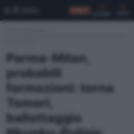
CONSIGLI
CERCA
Home
/
Formazioni
/
Parma-Milan, probabili formazioni: torna Tomori, ballottaggio
Nkunku-Pulisic
Parma-Milan,
probabili
formazioni: torna
Tomori,
ballottaggio
Nkunku-Pulisic