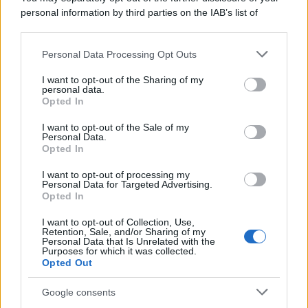
personal information by third parties on the IAB’s list of
downstream participants.
Protetto: Fantacalcio, cosa fare con
Kean e Openda: i segnali dopo la
Personal Data Processing Opt Outs
This information may also be disclosed by us to third parties
16esima di Serie A
on the IAB’s List of Downstream Participants that may further
I want to opt-out of the Sharing of my
disclose it to other third parties.
personal data.
Francesco Pipitone
Opted In
Please note that this website/app uses one or more Google
22 Dicembre 2025
5
minuti
services and may gather and store information including but
I want to opt-out of the Sale of my
Personal Data.
not limited to your visit or usage behaviour. You may click to
Opted In
grant or deny consent to Google and its third-party tags to
use your data for below specified purposes in below Google
I want to opt-out of processing my
consent section.
Personal Data for Targeted Advertising.
Opted In
I want to opt-out of Collection, Use,
Retention, Sale, and/or Sharing of my
Personal Data that Is Unrelated with the
Purposes for which it was collected.
Opted Out
Google consents