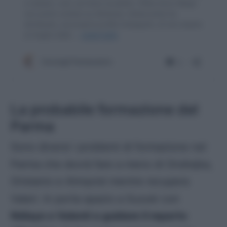
La probabile formazione del
Parma
Sono diversi i problemi di formazione nel
Parma che dovrà fare a meno di Ondrejka,
Oristanio e Almqvist mentre recupera
Valeri. In porta spazio a Suzuki con
Ndiaye e Valenti a guidare il reparto