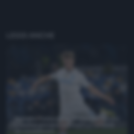
LEGGI ANCHE
Protetto: Fantacalcio, Hojlund e Lukaku
possono giocare insieme? Le variabili
da considerare