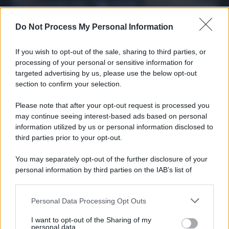
27 Dicembre 2025
3
minuti
Do Not Process My Personal Information
If you wish to opt-out of the sale, sharing to third parties, or
processing of your personal or sensitive information for
targeted advertising by us, please use the below opt-out
section to confirm your selection.
Please note that after your opt-out request is processed you
may continue seeing interest-based ads based on personal
information utilized by us or personal information disclosed to
third parties prior to your opt-out.
Protetto: Fantacalcio, cosa fare con
You may separately opt-out of the further disclosure of your
Kean e Openda: i segnali dopo la
personal information by third parties on the IAB’s list of
16esima di Serie A
downstream participants.
Francesco Pipitone
Personal Data Processing Opt Outs
This information may also be disclosed by us to third parties
22 Dicembre 2025
5
minuti
on the IAB’s List of Downstream Participants that may further
I want to opt-out of the Sharing of my
disclose it to other third parties.
personal data.