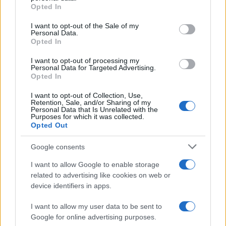
Opted In
Please note that this website/app uses one or more Google
services and may gather and store information including but
I want to opt-out of the Sale of my
Personal Data.
not limited to your visit or usage behaviour. You may click to
Opted In
grant or deny consent to Google and its third-party tags to
use your data for below specified purposes in below Google
I want to opt-out of processing my
consent section.
Personal Data for Targeted Advertising.
Opted In
I want to opt-out of Collection, Use,
Retention, Sale, and/or Sharing of my
Personal Data that Is Unrelated with the
Purposes for which it was collected.
Opted Out
Infortunati fantacalcio: cosa fare con i
lungodegenti Morata, Dumfries,
Google consents
Vlahovic e Gimenez?
I want to allow Google to enable storage
Franco Capalbo
related to advertising like cookies on web or
device identifiers in apps.
21 Dicembre 2025
4
minuti
I want to allow my user data to be sent to
Google for online advertising purposes.