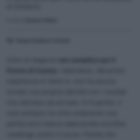
di Oristanio.
A cura di
Saverio Fattori
Tempo di lettura:
3
minuti
Inizio di stagione
non semplice per il
Parma di Cuesta
; l’allenatore, alla prima
esperienza in Serie A, non ha ancora
trovato una propria identità con i risultati
che stentano ad arrivare. In 6 partite, il
club emiliano ha vinto solamente una
partita ed è reduce dalla brutta sconfitta
casalinga contro il Lecce. Partita che