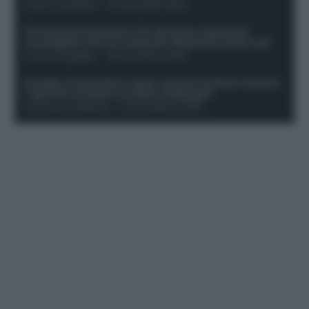
Franco Capalbo
-
19 Dicembre 2025
Formazione fantacalcio 16^ giornata: 4 giocatori
sconsigliati e da non schierare. Rischiano brutti voti!
Franco Capalbo
-
19 Dicembre 2025
Protetto: Fantacalcio e rigori: quanto incidono davvero
i rigoristi e quando conviene strapagarli
Francesco Pipitone
-
19 Dicembre 2025