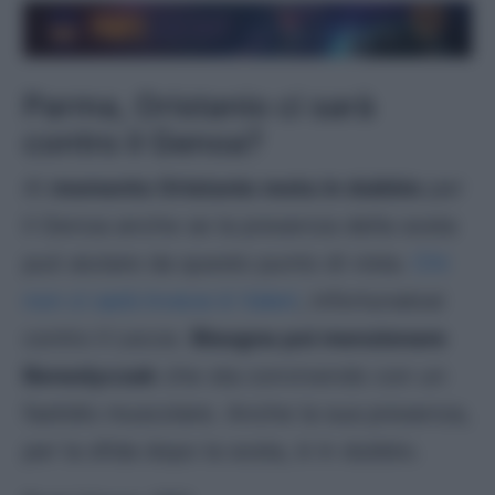
Parma, Oristanio ci sarà
contro il Genoa?
Al
momento Oristanio resta in dubbio
per
il Genoa anche se la presenza della sosta
può aiutare da questo punto di vista.
Chi
non ci sarà invece è Valeri
, infortunatosi
contro il Lecce.
Bisogna poi menzionare
Benedyczak
che sta convivendo con un
fastidio muscolare. Anche la sua presenza,
per la sfida dopo la sosta, è in dubbio.