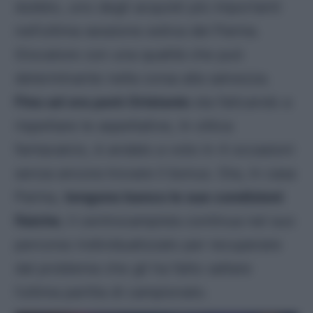
dubbio, uno degli acquisti più importanti
nell’ultima sessione estiva del Parma.
Giocatore con una qualità che può
determinante nella corsa alla salvezza.
Fino ad ora però Oristanio
sta faticando a
rispettare le aspettative, In ottica
fantacalcio, è andato a voto in 4 occasioni
senza ancora trovare il bonus. Ora, in casa
Parma,
tengono banco le sue condizioni
fisiche
; il centrocampista continua nel suo
percorso individualizzato per recuperare
dal problema che gli ha fatto saltare
l’ultima partita di campionato.