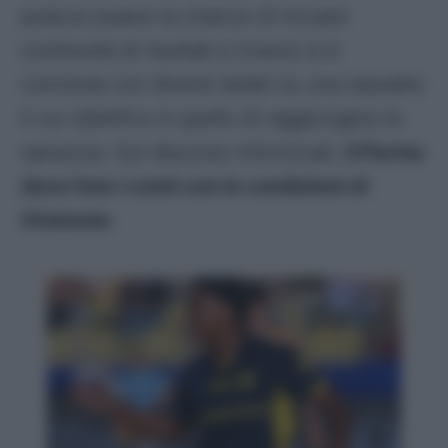
poteva essere la chance di trovare
continuità di risultati e invece si è
conclusa con diversi dubbi su una squadra
il cui obiettivo è quello di raggiungere la
salvezza. Sul discorso infortunati,
il Parma
deve fare i conti con le condizioni di
Oristanio
.