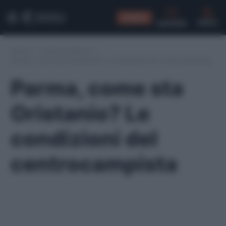
CONSIGLI
CERCA
Home
/
Infortuni serie A
/
Parma, come sta Oristanio? Le condizioni del centrocampista
Parma, come sta
Oristanio? Le
condizioni del
centrocampista