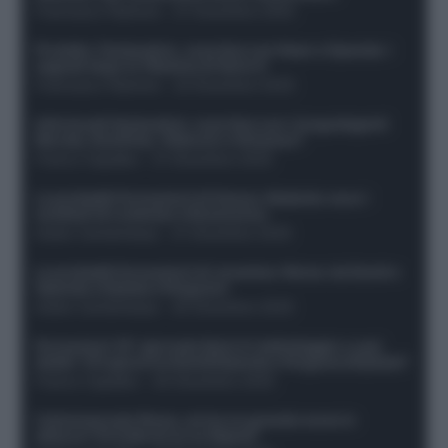
Francesco Pipitone
-
27 Dicembre 2025
Protetto: Fantacalcio, cosa fare con Kean e Openda: i
segnali dopo la 16esima di Serie A
Francesco Pipitone
-
22 Dicembre 2025
Infortunati fantacalcio: cosa fare con i lungodegenti
Morata, Dumfries, Vlahovic e Gimenez?
Franco Capalbo
-
21 Dicembre 2025
Le probabili formazioni di Genoa-Atalanta: ecco i
sostituti di Lookman e Kossounou
Guido Cantamessa
-
21 Dicembre 2025
Le probabili formazioni di Juventus-Roma: da David e
Openda a Dybala e Ferguson
Guido Cantamessa
-
20 Dicembre 2025
Formazioni 16^ giornata Serie A: ballottaggio e casi
dubbi. Chi gioca tra David/Openda e Ferguson/Dybala?
Franco Capalbo
-
20 Dicembre 2025
Calciomercato Roma, arriva un grande nome in
attacco? Si tratta di un ex Napoli!