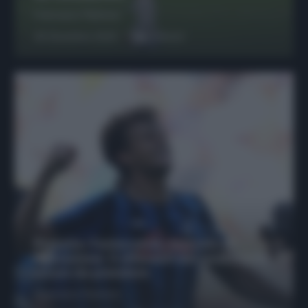
Francesco Pipitone
29 Dicembre 2025
6
minuti
Protetto: Fantacalcio, mercato di
riparazione: 5 difensori dal rendimento
sicuro da prendere
Francesco Pipitone