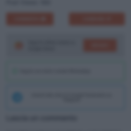
Post Views:
582
COMMENTA
CONDIVIDI
Segui le ultime notizie su
SEGUICI
Google News!
Seguici sul nostro canale WhatsaApp
Unisciti alla chat di Consigli Fantacalcio su
Telegram
Lascia un commento