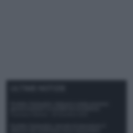
ULTIME NOTIZIE
Protetto: Fantacalcio, Hojlund e Lukaku possono
giocare insieme? Le variabili da considerare
Francesco Pipitone
-
29 Dicembre 2025
Protetto: Fantacalcio, mercato di riparazione: 5
difensori dal rendimento sicuro da prendere