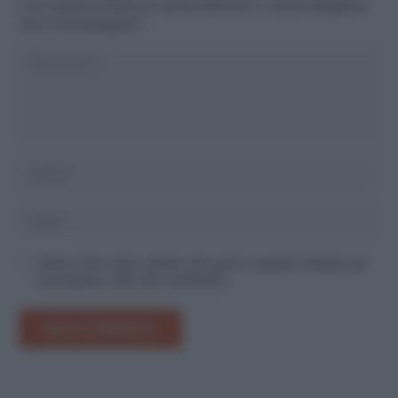
Il tuo indirizzo email non sarà pubblicato.
I campi obbligatori
sono contrassegnati
*
Salva il mio nome, email e sito web in questo browser per
la prossima volta che commento.
INVIA COMMENTO