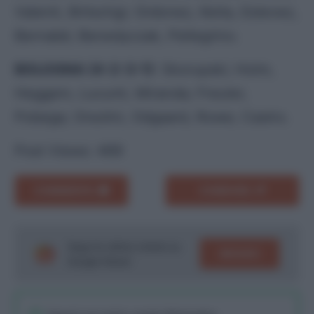
Valenti, Britschgi; Ordonez, Keita, Estevez,
Bernabé; Benedyczak, Pellegrino.
BOLOGNA (4-2-3-1)
:
Skorupski; Holm,
Heggem, Lucumì, Miranda; Freuler,
Pobega; Orsolini, Odgaard, Rowe; Castro.
Post Views:
469
COMMENTA
CONDIVIDI
Segui le ultime notizie su
SEGUICI
Google News!