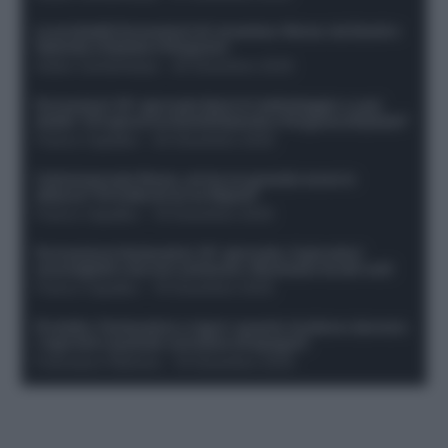
Le probabili formazioni di Juventus-Roma: da David e
Openda a Dybala e Ferguson
Guido Cantamessa
-
20 Dicembre 2025
Formazioni 16^ giornata Serie A: ballottaggio e casi
dubbi. Chi gioca tra David/Openda e Ferguson/Dybala?
Franco Capalbo
-
20 Dicembre 2025
Calciomercato Roma, arriva un grande nome in
attacco? Si tratta di un ex Napoli!
Franco Capalbo
-
19 Dicembre 2025
Formazione fantacalcio 16^ giornata: 4 giocatori
sconsigliati e da non schierare. Rischiano brutti voti!
Franco Capalbo
-
19 Dicembre 2025
Protetto: Fantacalcio e rigori: quanto incidono davvero
i rigoristi e quando conviene strapagarli
Francesco Pipitone
-
19 Dicembre 2025