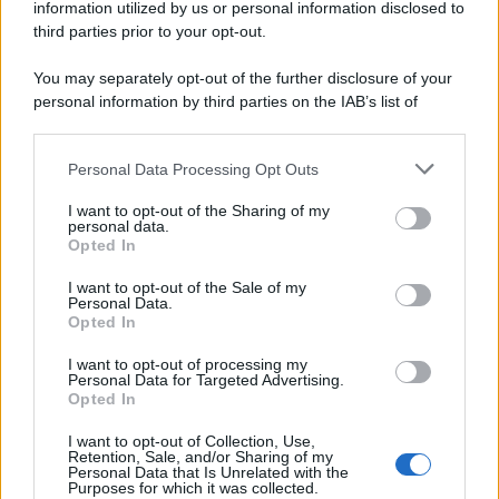
information utilized by us or personal information disclosed to
Protetto: Fantacalcio, cosa fare con
third parties prior to your opt-out.
Kean e Openda: i segnali dopo la
16esima di Serie A
You may separately opt-out of the further disclosure of your
personal information by third parties on the IAB’s list of
Francesco Pipitone
downstream participants.
22 Dicembre 2025
5
minuti
Personal Data Processing Opt Outs
This information may also be disclosed by us to third parties
on the IAB’s List of Downstream Participants that may further
I want to opt-out of the Sharing of my
disclose it to other third parties.
personal data.
Opted In
Please note that this website/app uses one or more Google
services and may gather and store information including but
I want to opt-out of the Sale of my
Personal Data.
not limited to your visit or usage behaviour. You may click to
Opted In
grant or deny consent to Google and its third-party tags to
use your data for below specified purposes in below Google
I want to opt-out of processing my
consent section.
Personal Data for Targeted Advertising.
Opted In
I want to opt-out of Collection, Use,
Retention, Sale, and/or Sharing of my
Personal Data that Is Unrelated with the
Infortunati fantacalcio: cosa fare con i
Purposes for which it was collected.