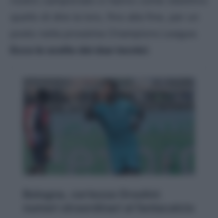
nostro campionato e hanno come obiettivo
quello di dire la loro, fino alla fine, per un
posto nella prossima Champions League.
Ecco le scelte dei due tecnici
.