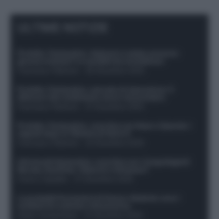
ULTIME NOTIZIE
Protetto: Fantacalcio, Hojlund e Lukaku possono
giocare insieme? Le variabili da considerare
Francesco Pipitone
-
29 Dicembre 2025
Protetto: Fantacalcio, mercato di riparazione: 5
difensori dal rendimento sicuro da prendere
Francesco Pipitone
-
27 Dicembre 2025
Protetto: Fantacalcio, cosa fare con Kean e Openda: i
segnali dopo la 16esima di Serie A
Francesco Pipitone
-
22 Dicembre 2025
Infortunati fantacalcio: cosa fare con i lungodegenti
Morata, Dumfries, Vlahovic e Gimenez?
Franco Capalbo
-
21 Dicembre 2025
Le probabili formazioni di Genoa-Atalanta: ecco i
sostituti di Lookman e Kossounou
Guido Cantamessa
-
21 Dicembre 2025