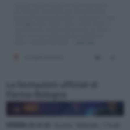
Le formazioni ufficiali di
Parma-Bologna
PARMA (4-4-2)
:
Suzuki; Delprato, Circati,