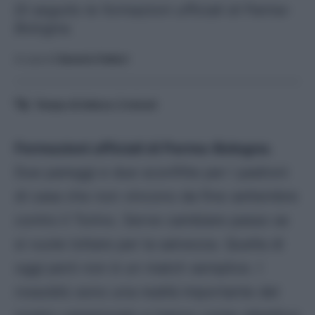
Di seguito le formazioni ufficiali di Parma-
Bologna.
A cura di
Saverio Fattori
Tempo di lettura:
2
minuti
Formazioni ufficiali di Parma-Bologna
.
Due pareggi e due sconfitte per i padroni
di casa che non vincono da fine settembre
contro il Torino. Serve cambiare passo se
si vuole lottare per la salvezza. Quella di
oggi però non è un match semplice. I
rossoblù sono una realtà importante del