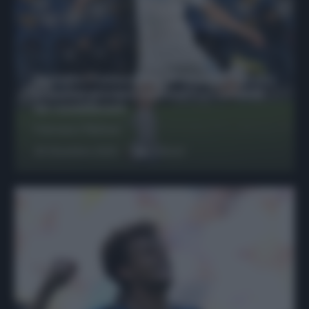
Protetto: Fantacalcio, Hojlund e Lukaku
possono giocare insieme? Le variabili
da considerare
Francesco Pipitone
29 Dicembre 2025
6
minuti