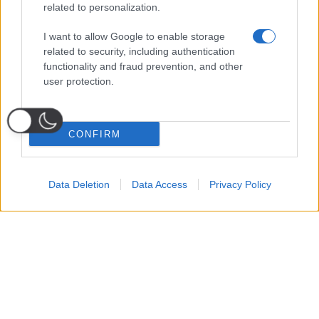
related to personalization.
I want to allow Google to enable storage
related to security, including authentication
functionality and fraud prevention, and other
user protection.
CONFIRM
Data Deletion
Data Access
Privacy Policy
Probabili
Voti
Seguici su Youtube
Seguici su
Seguici su
Formazioni
Telegram
Whatsapp
Strumenti Fantacalcio
Voti Fantacalcio Serie A
Lista Fantacalcio
Probabili Formazioni Serie A
Indisponibili Serie A
Serie A