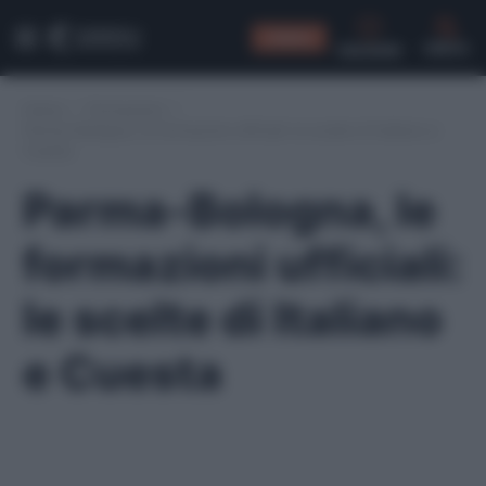
CONSIGLI
CERCA
Home
/
Formazioni
/
Parma-Bologna, le formazioni ufficiali: le scelte di Italiano e
Cuesta
Parma-Bologna, le
formazioni ufficiali:
le scelte di Italiano
e Cuesta