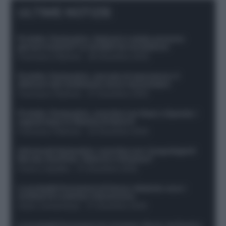
ULTIME NOTIZIE
Protetto: Fantacalcio, Hojlund e Lukaku possono
giocare insieme? Le variabili da considerare
Francesco Pipitone
-
29 Dicembre 2025
Protetto: Fantacalcio, mercato di riparazione: 5
difensori dal rendimento sicuro da prendere
Francesco Pipitone
-
27 Dicembre 2025
Protetto: Fantacalcio, cosa fare con Kean e Openda: i
segnali dopo la 16esima di Serie A
Francesco Pipitone
-
22 Dicembre 2025
Infortunati fantacalcio: cosa fare con i lungodegenti
Morata, Dumfries, Vlahovic e Gimenez?
Franco Capalbo
-
21 Dicembre 2025
Le probabili formazioni di Genoa-Atalanta: ecco i
sostituti di Lookman e Kossounou
Guido Cantamessa
-
21 Dicembre 2025
Le probabili formazioni di Juventus-Roma: da David e