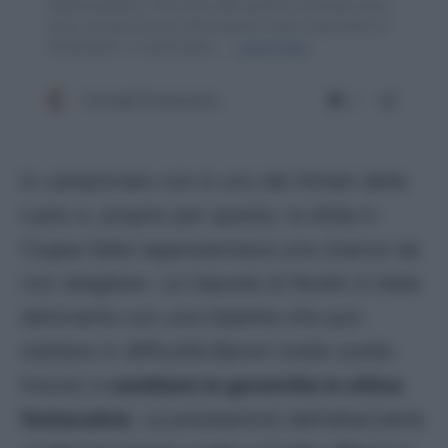
In campionato non è uno dei titolari della
Lazio e, proprio per questo, la sfida in
Coppa Italia rappresentava una chance da
non sbagliare. La risposta di Noslin è stata
detonante con una tripletta che può
mettere in difficoltà Baroni (nelle scelte
future) e
cambiare le gerarchie in ottica
fantacalcio
. La prestazione dell’attaccante