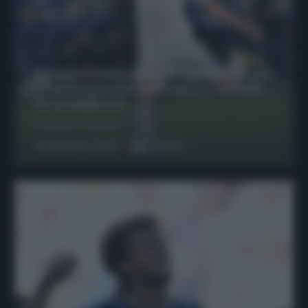
Protetto: Fantacalcio, Hojlund e Lukaku
possono giocare insieme? Le variabili
da considerare
Francesco Pipitone
29 Dicembre 2025
6
minuti