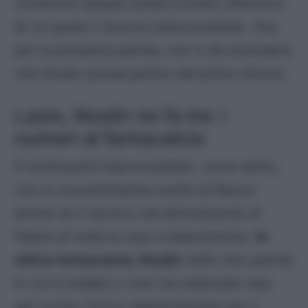
conferma l’ampia scelta a livello offensivo
di cui gode il tecnico biancoceleste. Ora,
per la prossima partita, non è da escludere
che Noslin possa partire dal primo minuto.
Lazio, Noslin ne fa tre: i
numeri al fantacalcio
Il centravanti biancoceleste, come detto,
non è una primissima scelta di Baroni
anche se il tecnico sta dimostrando di
fidarsi di tutta la rosa a disposizione.
In
ottica fantacalcio, Noslin
nelle otto partite
in cui è andato a voto ha realizzato due
gol contro Torino (determinante per il