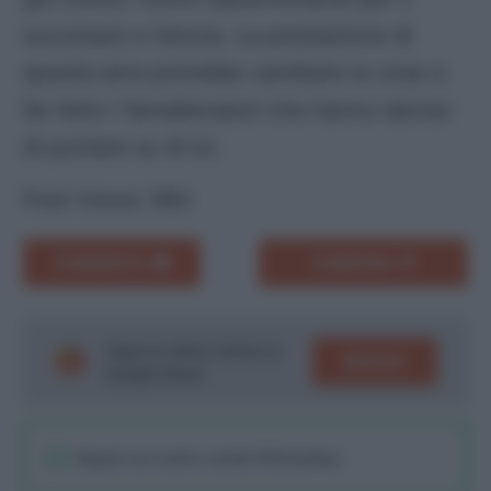
successo) e Genoa. La prestazione di
questa sera potrebbe cambiare le cose e
far felici i fantallenatori che hanno deciso
di puntare su di lui.
Post Views:
992
COMMENTA
CONDIVIDI
Segui le ultime notizie su
SEGUICI
Google News!
Seguici sul nostro canale WhatsaApp