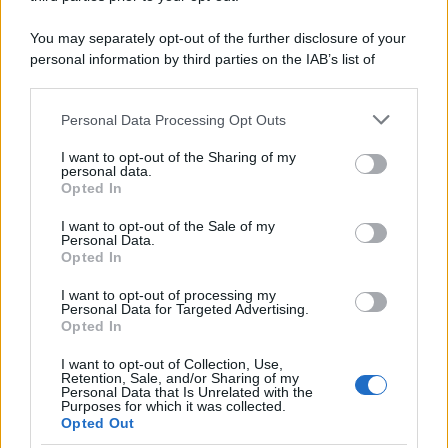
Protetto: Fantacalcio, cosa fare con
You may separately opt-out of the further disclosure of your
Kean e Openda: i segnali dopo la
personal information by third parties on the IAB’s list of
16esima di Serie A
downstream participants.
Francesco Pipitone
Personal Data Processing Opt Outs
This information may also be disclosed by us to third parties
22 Dicembre 2025
5
minuti
on the IAB’s List of Downstream Participants that may further
I want to opt-out of the Sharing of my
disclose it to other third parties.
personal data.
Opted In
Please note that this website/app uses one or more Google
services and may gather and store information including but
I want to opt-out of the Sale of my
Personal Data.
not limited to your visit or usage behaviour. You may click to
Opted In
grant or deny consent to Google and its third-party tags to
use your data for below specified purposes in below Google
I want to opt-out of processing my
consent section.
Personal Data for Targeted Advertising.
Opted In
I want to opt-out of Collection, Use,
Retention, Sale, and/or Sharing of my
Personal Data that Is Unrelated with the
Purposes for which it was collected.
Opted Out
Infortunati fantacalcio: cosa fare con i