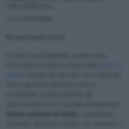
ottica fantacalcio.
A cura di
Saverio Fattori
Tempo di lettura:
3
minuti
La Lazio era impegnata, questa sera,
nell’ottavo di finale di Coppa Italia
contro il
Napoli
. Il primo dei due atti con il secondo
che si giocherà domenica sera in
campionato. Partita perfetta dei
biancocelesti con un grande protagonista.
Stiamo parlando di Noslin
. L’attaccante,
schierato dal primo minuto, era chiamato a