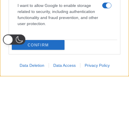
I want to allow Google to enable storage
related to security, including authentication
functionality and fraud prevention, and other
user protection.
CONFIRM
Data Deletion
Data Access
Privacy Policy
Probabili
Voti
Seguici su Youtube
Seguici su
Seguici su
Formazioni
Telegram
Whatsapp
Strumenti Fantacalcio
Voti Fantacalcio Serie A
Lista Fantacalcio
Probabili Formazioni Serie A
Indisponibili Serie A