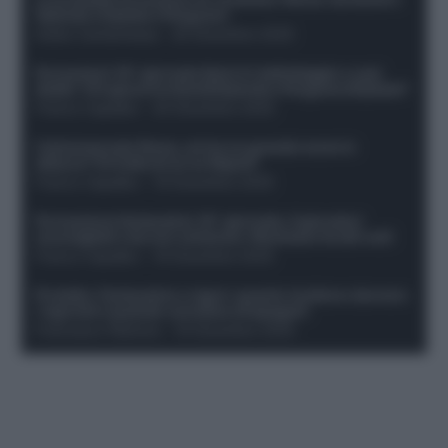
Openda a Dybala e Ferguson
Guido Cantamessa
-
20 Dicembre 2025
Formazioni 16^ giornata Serie A: ballottaggio e casi
dubbi. Chi gioca tra David/Openda e Ferguson/Dybala?
Franco Capalbo
-
20 Dicembre 2025
Calciomercato Roma, arriva un grande nome in
attacco? Si tratta di un ex Napoli!
Franco Capalbo
-
19 Dicembre 2025
Formazione fantacalcio 16^ giornata: 4 giocatori
sconsigliati e da non schierare. Rischiano brutti voti!
Franco Capalbo
-
19 Dicembre 2025
Protetto: Fantacalcio e rigori: quanto incidono davvero
i rigoristi e quando conviene strapagarli
Francesco Pipitone
-
19 Dicembre 2025