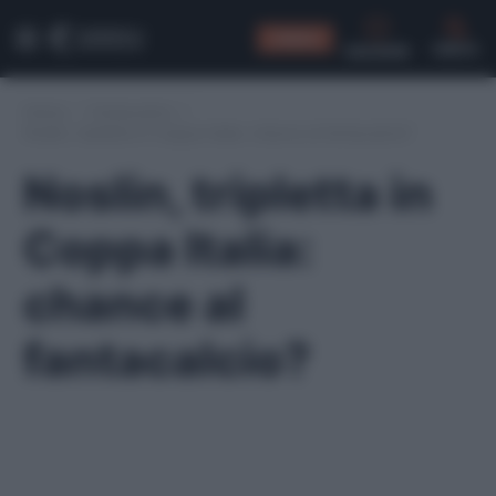
CONSIGLI
CERCA
Home
/
Fantacalcio
/
Noslin, tripletta in Coppa Italia: chance al fantacalcio?
Noslin, tripletta in
Coppa Italia:
chance al
fantacalcio?