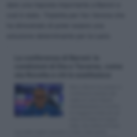
dare una risposta importante a Baroni e
così è stato. Tripletta per l’ex Verona che
ha dimostrato di poter essere una
soluzione determinante per la Lazio.