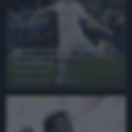
Protetto: Fantacalcio, Hojlund e Lukaku
possono giocare insieme? Le variabili
da considerare
Francesco Pipitone
29 Dicembre 2025
6
minuti