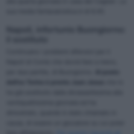
alla quarta giornata in casa del Cagliari. La
sua media fantacalcistica è di 6.45.
Napoli, infortunio Buongiorno:
il sostituto
Continuano i problemi difensivi per il
Napoli di Conte che dovrà fare a meno,
per due partite, di Buongiorno.
Al posto
dell’ex Torino è pronto Juan Jesus
che lo
ha già sostituito dalla diciassettesima alla
ventiquattresima giornata ed ha
dimostrato, quando è stato chiamato in
causa, di essere un giocatore su cui poter
fare affidamento.
Per quanto riguarda gli