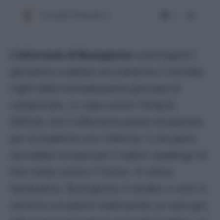
L’infortunio di Buongiorno
costringerà il
giocatore a saltare sicuramente il monday
night della trentaduesima giornata di
campionato, in casa contro l’Empoli.
Difficile che il difensore possa recuperare
per la trasferta con il Monza. Il recupero
dovrebbe tornare per il match casalingo di
fine mese contro il Torino. In ottica
fantacalcio, Buongiorno è andato a voto in
ventuno occasioni realizzando un solo gol,