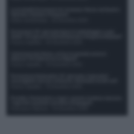
Le probabili formazioni di Juventus-Roma: da David e
Openda a Dybala e Ferguson
Guido Cantamessa
-
20 Dicembre 2025
Formazioni 16^ giornata Serie A: ballottaggio e casi
dubbi. Chi gioca tra David/Openda e Ferguson/Dybala?
Franco Capalbo
-
20 Dicembre 2025
Calciomercato Roma, arriva un grande nome in
attacco? Si tratta di un ex Napoli!
Franco Capalbo
-
19 Dicembre 2025
Formazione fantacalcio 16^ giornata: 4 giocatori
sconsigliati e da non schierare. Rischiano brutti voti!
Franco Capalbo
-
19 Dicembre 2025
Protetto: Fantacalcio e rigori: quanto incidono davvero
i rigoristi e quando conviene strapagarli
Francesco Pipitone
-
19 Dicembre 2025