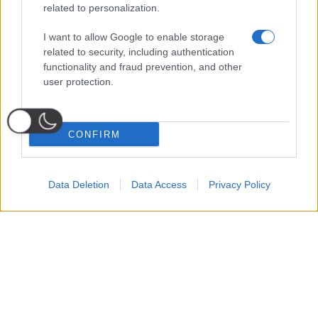
related to personalization.
I want to allow Google to enable storage
related to security, including authentication
functionality and fraud prevention, and other
user protection.
CONFIRM
Data Deletion
Data Access
Privacy Policy
Probabili
Voti
Seguici su Youtube
Seguici su
Seguici su
Formazioni
Telegram
Whatsapp
Strumenti Fantacalcio
Voti Fantacalcio Serie A