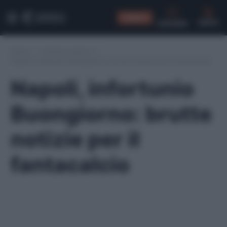
CONSIGLI
CERCA
Home
/
Infortuni serie A
/
Napoli, infortunio Buongiorno: brutte notizie per il fantacalcio
Napoli, infortunio
Buongiorno: brutte
notizie per il
fantacalcio