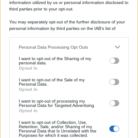
information utilized by us or personal information disclosed to
third parties prior to your opt-out.
You may separately opt-out of the further disclosure of your
Protetto: Fantacalcio, cosa fare con
personal information by third parties on the IAB’s list of
Kean e Openda: i segnali dopo la
downstream participants.
16esima di Serie A
Personal Data Processing Opt Outs
This information may also be disclosed by us to third parties
Francesco Pipitone
on the IAB’s List of Downstream Participants that may further
22 Dicembre 2025
5
minuti
I want to opt-out of the Sharing of my
disclose it to other third parties.
personal data.
Opted In
Please note that this website/app uses one or more Google
services and may gather and store information including but
I want to opt-out of the Sale of my
Personal Data.
not limited to your visit or usage behaviour. You may click to
Opted In
grant or deny consent to Google and its third-party tags to
use your data for below specified purposes in below Google
I want to opt-out of processing my
consent section.
Personal Data for Targeted Advertising.
Opted In
I want to opt-out of Collection, Use,
Retention, Sale, and/or Sharing of my
Personal Data that Is Unrelated with the
Purposes for which it was collected.