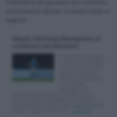
l’importanza del giocatore sia il momento,
estremamente delicato, in questo finale di
stagione.