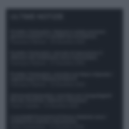
ULTIME NOTIZIE
Protetto: Fantacalcio, Hojlund e Lukaku possono
giocare insieme? Le variabili da considerare
Francesco Pipitone
-
29 Dicembre 2025
Protetto: Fantacalcio, mercato di riparazione: 5
difensori dal rendimento sicuro da prendere
Francesco Pipitone
-
27 Dicembre 2025
Protetto: Fantacalcio, cosa fare con Kean e Openda: i
segnali dopo la 16esima di Serie A
Francesco Pipitone
-
22 Dicembre 2025
Infortunati fantacalcio: cosa fare con i lungodegenti
Morata, Dumfries, Vlahovic e Gimenez?
Franco Capalbo
-
21 Dicembre 2025
Le probabili formazioni di Genoa-Atalanta: ecco i
sostituti di Lookman e Kossounou
Guido Cantamessa
-
21 Dicembre 2025