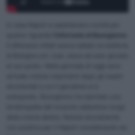
In casa Napoli si aspettavano novità per
quanto riguarda
l’infortunio di Buongiorno
.
Il difensore infatti aveva saltato la trasferta
di Bologna con Juan Jesus ad aver giocato
al suo posto. Nella giornata di oggi sono
arrivate notizie importanti dopo gli esami
strumentali a cui il giocatore si è
sottoposto. Buongiorno ha riportato una
tendinopatia del muscolo adduttore lungo
della coscia destra. Notizia sicuramente
non positiva per il Napoli considerando sia