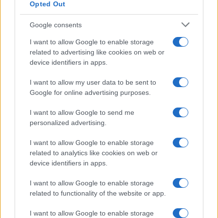
Opted Out
Infortunati fantacalcio: cosa fare con i
Google consents
lungodegenti Morata, Dumfries,
Vlahovic e Gimenez?
I want to allow Google to enable storage
related to advertising like cookies on web or
Franco Capalbo
device identifiers in apps.
21 Dicembre 2025
4
minuti
I want to allow my user data to be sent to
Google for online advertising purposes.
I want to allow Google to send me
personalized advertising.
I want to allow Google to enable storage
related to analytics like cookies on web or
device identifiers in apps.
I want to allow Google to enable storage
related to functionality of the website or app.
I want to allow Google to enable storage