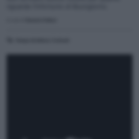
riguarda l'infortunio di Buongiorno.
A cura di
Saverio Fattori
Tempo di lettura:
3
minuti