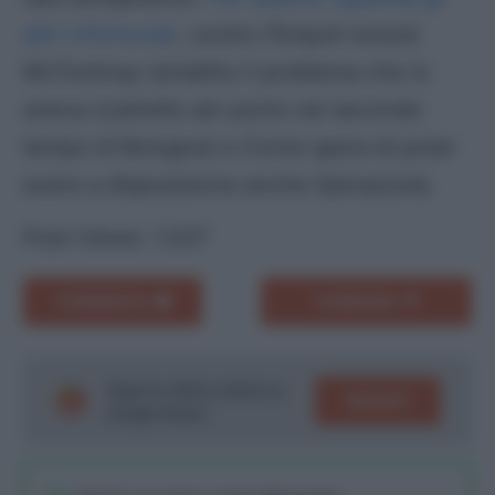
altri infortunati
, contro l’Empoli tonerà
McTominay (smaltito il problema che lo
aveva costretto ad uscire nel secondo
tempo di Bologna) e Conte spera di poter
avere a disposizione anche Spinazzola.
Post Views:
1.337
COMMENTA
CONDIVIDI
Segui le ultime notizie su
SEGUICI
Google News!