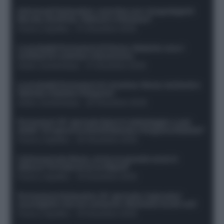
Infortunati fantacalcio: cosa fare con i lungodegenti
Morata, Dumfries, Vlahovic e Gimenez?
Franco Capalbo
-
21 Dicembre 2025
Le probabili formazioni di Genoa-Atalanta: ecco i
sostituti di Lookman e Kossounou
Guido Cantamessa
-
21 Dicembre 2025
Le probabili formazioni di Juventus-Roma: da David e
Openda a Dybala e Ferguson
Guido Cantamessa
-
20 Dicembre 2025
Formazioni 16^ giornata Serie A: ballottaggio e casi
dubbi. Chi gioca tra David/Openda e Ferguson/Dybala?
Franco Capalbo
-
20 Dicembre 2025
Calciomercato Roma, arriva un grande nome in
attacco? Si tratta di un ex Napoli!
Franco Capalbo
-
19 Dicembre 2025
Formazione fantacalcio 16^ giornata: 4 giocatori
sconsigliati e da non schierare. Rischiano brutti voti!
Franco Capalbo
-
19 Dicembre 2025