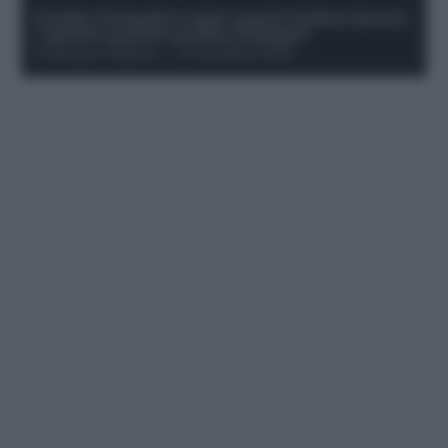
Protetto: Fantacalcio e rigori: quanto incidono davvero
i rigoristi e quando conviene strapagarli
Francesco Pipitone
-
19 Dicembre 2025