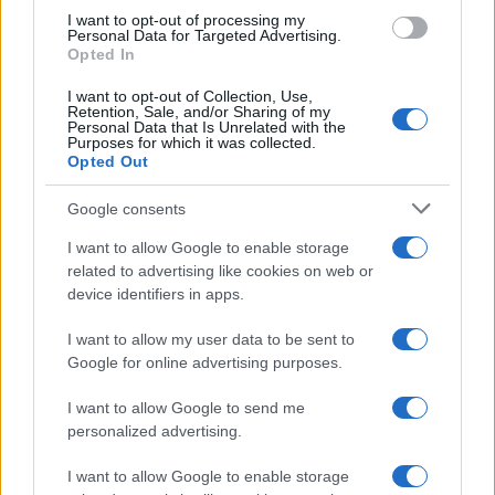
use your data for below specified purposes in below Google
I want to opt-out of processing my
consent section.
Personal Data for Targeted Advertising.
Opted In
I want to opt-out of Collection, Use,
Retention, Sale, and/or Sharing of my
Personal Data that Is Unrelated with the
Purposes for which it was collected.
Opted Out
Infortunati fantacalcio: cosa fare con i
Google consents
lungodegenti Morata, Dumfries,
I want to allow Google to enable storage
Vlahovic e Gimenez?
related to advertising like cookies on web or
Franco Capalbo
device identifiers in apps.
21 Dicembre 2025
4
minuti
I want to allow my user data to be sent to
Google for online advertising purposes.
I want to allow Google to send me
personalized advertising.
I want to allow Google to enable storage