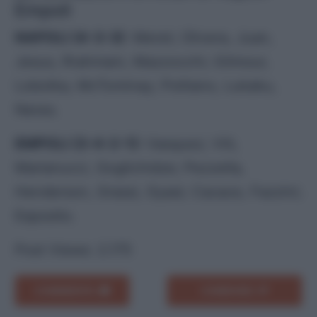
Empoli
NAPOLI (4-3-3)
: Meret; Olivera, Juan,
Jesus, Rrahmani, Mazzocchi; Gilmour,
Lobotka, McTominay; Politano, Lukaku,
Neres.
EMPOLI (3-4-2-1):
Vasquez; Viti,
Marianucci, Goglichidze; Pezzella,
Henderson, Grassi, Gyasi; Cacace, Fazzini;
Esposito.
Post Views:
2.175
COMMENTA
CONDIVIDI