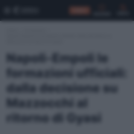
CONSIGLI
CERCA
Home
/
Formazioni
/
Napoli-Empoli le formazioni ufficiali: dalla decisione su
Mazzocchi al ritorno di Gyasi
Napoli-Empoli le
formazioni ufficiali:
dalla decisione su
Mazzocchi al
ritorno di Gyasi