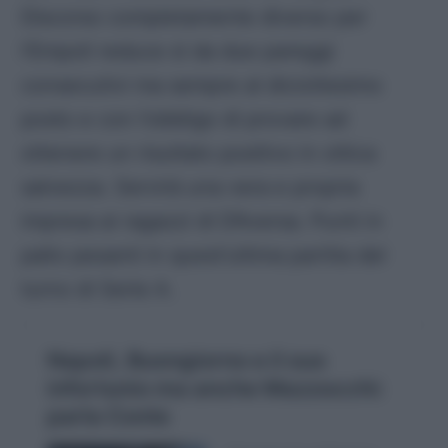
Discorso completamente diverso per
l’Empoli reduce sì da due pareggi
consecutivi ma sempre al diciottesimo
posto e con l’obbligo di provare ad
ottenere un risultato positivo in ottica
salvezza. Servirà una vera e propria
impresa ai ragazzi di D’Aversa. Punti in
palio pesanti in quest’ultima partita del
turno di Serie A.