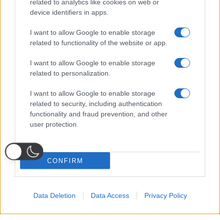
related to analytics like cookies on web or
device identifiers in apps.
I want to allow Google to enable storage
related to functionality of the website or app.
I want to allow Google to enable storage
related to personalization.
I want to allow Google to enable storage
related to security, including authentication
functionality and fraud prevention, and other
user protection.
CONFIRM
Data Deletion
Data Access
Privacy Policy
Probabili
Voti
Seguici su Youtube
Seguici su
Seguici su
Formazioni
Telegram
Whatsapp