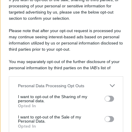
processing of your personal or sensitive information for
targeted advertising by us, please use the below opt-out
section to confirm your selection.
Please note that after your opt-out request is processed you
may continue seeing interest-based ads based on personal
information utilized by us or personal information disclosed to
third parties prior to your opt-out.
You may separately opt-out of the further disclosure of your
Protetto: Fantacalcio, cosa fare con
personal information by third parties on the IAB’s list of
Kean e Openda: i segnali dopo la
downstream participants.
16esima di Serie A
Personal Data Processing Opt Outs
This information may also be disclosed by us to third parties
Francesco Pipitone
on the IAB’s List of Downstream Participants that may further
I want to opt-out of the Sharing of my
22 Dicembre 2025
5
minuti
disclose it to other third parties.
personal data.
Opted In
Please note that this website/app uses one or more Google
services and may gather and store information including but
I want to opt-out of the Sale of my
Personal Data.
not limited to your visit or usage behaviour. You may click to
Opted In
grant or deny consent to Google and its third-party tags to