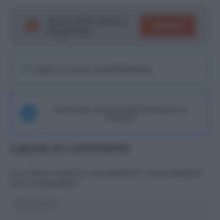
Segui le ultime notizie su
SEGUICI
Google News!
Seguici sul nostro canale WhatsaApp
Unisciti alla chat di Consigli Fantacalcio su
Telegram
Lascia un commento
Il tuo indirizzo email non sarà pubblicato.
I campi obbligatori
sono contrassegnati
*