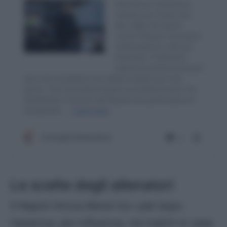
Le scelte degli allenatori
Il Napoli ritrova Meret tra i pali dopo
l’assenza, per influenza, nel match in casa