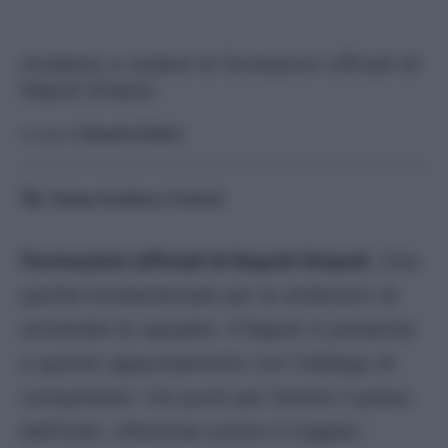
Andiamo a vedere le formazioni ufficiali di
Napoli-Empoli.
A cura di
Saverio Fattori
Tempo di lettura:
3
minuti
Formazioni ufficiali di Napoli-Empoli
. Una
partita fondamentale per le ambizioni di
entrambe le squadre. Il Napoli si presenta
a questo appuntamento con l’obbligo di
conquistare i tre punti per tenere il passo
dell’Inter, vittoriosa contro il Cagliari.