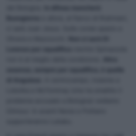
del Bologna.
In difesa mancherà
Buongiorno
e allora, al fianco di Rrahmani,
ci sarà Juan Jesus. Sulle corsie spazio a
Olivera e Mazzocchi.
Non ci sarà Di
Lorenzo per squalifica
mentre Spinazzola
non è al meglio della condizione.
Altra
assenza, sempre per squalifica, è quella
di Anguissa
. A centrocampo, insieme a
Lobotka e McTominay (che ha smaltito il
problema accusato a Bologna) vediamo
Gilmour. In avanti Neres e Politano
supporteranno Lukaku.