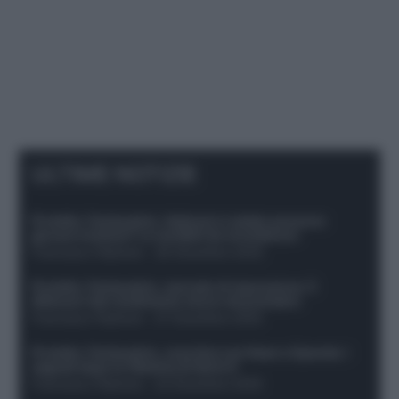
ULTIME NOTIZIE
Protetto: Fantacalcio, Hojlund e Lukaku possono
giocare insieme? Le variabili da considerare
Francesco Pipitone
-
29 Dicembre 2025
Protetto: Fantacalcio, mercato di riparazione: 5
difensori dal rendimento sicuro da prendere
Francesco Pipitone
-
27 Dicembre 2025
Protetto: Fantacalcio, cosa fare con Kean e Openda: i
segnali dopo la 16esima di Serie A
Francesco Pipitone
-
22 Dicembre 2025