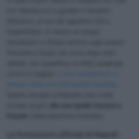
In casa Empoli spazio a Vasquez tra i pali
con Marianucci a guidare il terzetto
difensivo; ai suo lati agiranno Viti e
Goglichidze. In mezzo al campo
Henderson e Grassi mentre sugli esterni
Pezzella e Gyasi che torna dopo aver
saltato, per squalifica, la sfida casalinga
contro il Cagliari.
Il vero problema è in
attacco dove si è infortunato Kouame
.
Spazio dunque a Esposito che vuole
tornare al gol;
alle sue spalle Cacace e
Fazzini
. Dalla panchina Colombo.
Le formazioni ufficiali di Napoli-