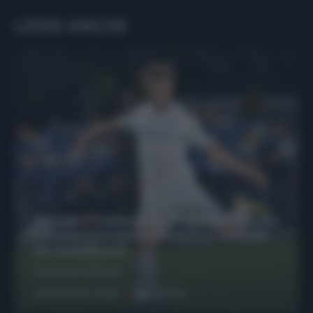
LEGGI ANCHE
Protetto: Fantacalcio, Hojlund e Lukaku
possono giocare insieme? Le variabili
da considerare
Francesco Pipitone
29 Dicembre 2025
6
minuti