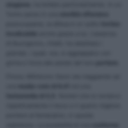
stagione
, ha brillato particolarmente. In un
Torino perso in una
sterilità offensiva
preoccupante, la difesa è un solito
fortino
invalicabile
anche grazie a lui. L’assenza
di Buongiorno, infatti, ha debilitato i
granata. I quali, ora, si aggrappano con
grinta e forza alle parate del loro
portiere
.
Finora, Milinkovic-Savic sta viaggiando ad
una
media-voto di 6,41
ed una
fantamedia di 5,5
. Numeri che lo rendono
rispettivamente il terzo e il quarto migliore
portiere al fantacalcio, in queste
statistiche. La possibilità di una
conferma