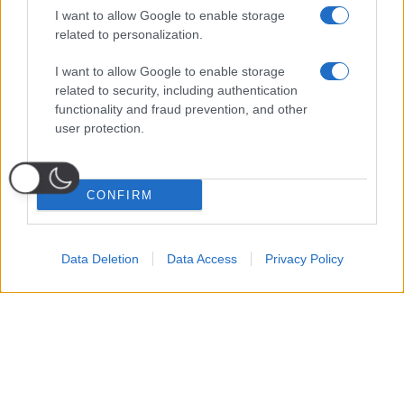
I want to allow Google to enable storage
related to personalization.
I want to allow Google to enable storage
related to security, including authentication
functionality and fraud prevention, and other
user protection.
CONFIRM
Data Deletion
Data Access
Privacy Policy
Probabili
Voti
Seguici su Youtube
Seguici su
Seguici su
Formazioni
Telegram
Whatsapp