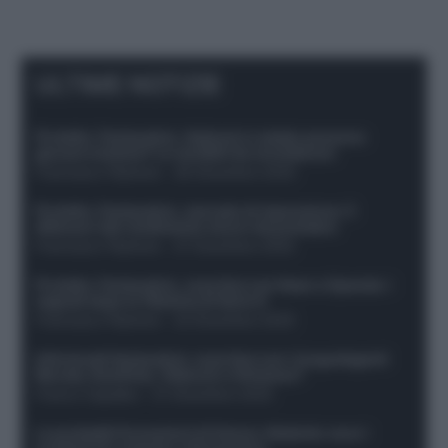
ULTIME NOTIZIE
Protetto: Fantacalcio, Hojlund e Lukaku possono
giocare insieme? Le variabili da considerare
Francesco Pipitone
-
29 Dicembre 2025
Protetto: Fantacalcio, mercato di riparazione: 5
difensori dal rendimento sicuro da prendere
Francesco Pipitone
-
27 Dicembre 2025
Protetto: Fantacalcio, cosa fare con Kean e Openda: i
segnali dopo la 16esima di Serie A
Francesco Pipitone
-
22 Dicembre 2025
Infortunati fantacalcio: cosa fare con i lungodegenti
Morata, Dumfries, Vlahovic e Gimenez?
Franco Capalbo
-
21 Dicembre 2025
Le probabili formazioni di Genoa-Atalanta: ecco i