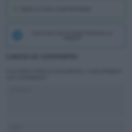
Seguici sul nostro canale WhatsaApp
Unisciti alla chat di Consigli Fantacalcio su
Telegram
Lascia un commento
Il tuo indirizzo email non sarà pubblicato.
I campi obbligatori
sono contrassegnati
*