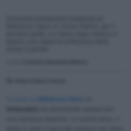
Ennesima prestazione strepitosa di
Milinkovic-Savic in Torino-Parma: per il
portiere serbo, è il terzo clean sheet e il
quarto voto sopra la sufficienza delle
ultime 5 partite
A cura di
Francesco Alessandro Balducci
Tempo di lettura:
4
minuti
Puntare su
Milinkovic-Savic
al
fantacalcio
sta diventando sempre più
una certezza assoluta. Lo scorso anno, il
serbo è stato il secondo portiere per clean