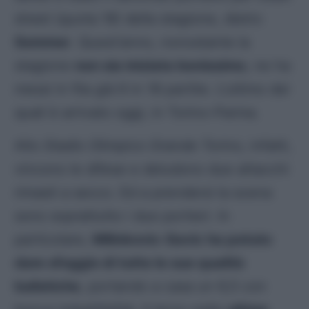
sheet (quota 18) della stagione, dietro
Sommer
. Quest’anno, nonostante la
stagione
non sia iniziata benissimo
, ne ha
messi in fila già 6 in 18 partite. L’ultimo dei
quali è arrivato oggi, in Torino-Parma.
Allo
Stadio Olimpico Grande Torino
, infatti,
vincono le difese e deludono due attacchi
rimasti a secco. Ed a prendersi la scena
sono soprattutto i due portieri. In
particolare,
Milinkovic-Savic ha potuto
dare sfoggio di tutte le sue qualità
balistiche
, portando a casa un 6,5 con