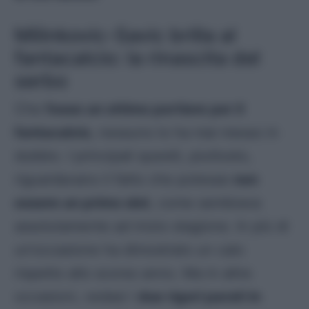
Milinkovic-Savic brilla al
fantacalcio: la rinascita del
serbo
Che
fosse un ottimo portiere per il
fantacalcio
, nessuno lo ha mai messo in
dubbio. I principali quesiti, piuttosto,
riguardavano il fatto che potesse
non
essere un primo slot
, come sembrava
assolutamente ad inizio stagione. In più di
un’occasione ha dimostrato un calo
rispetto allo scorso anno. Ma in altre
occasioni, vedasi i
due rigori parati in