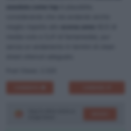
assoluta come top
è plausibile,
considerando che sta andando anche
meglio rispetto allo
scorso anno
(6,12 di
media-voto e 5,41 di fantamedia), pur
senza un andamento in termini di clean
sheet ottenuti adeguato.
Post Views:
2.320
COMMENTA
CONDIVIDI
Segui le ultime notizie su
SEGUICI
Google News!