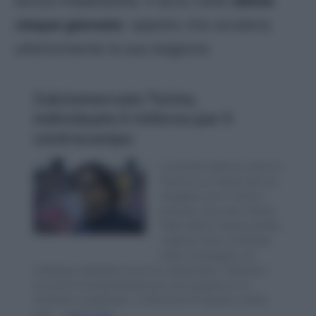
bonus imbattibilità. Il terzo nelle
ultime
cinque giornate
: aspetto che avvalora
ulteriormente la sua stagione.