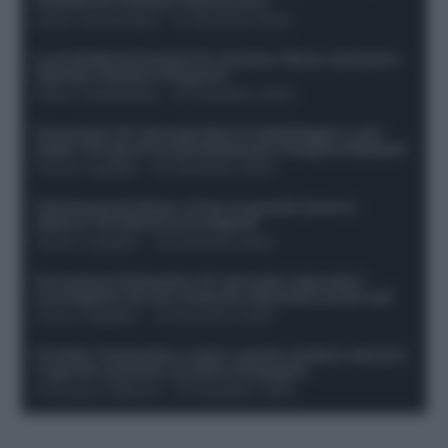
sostituti di Lookman e Kossounou
Guido Cantamessa
-
21 Dicembre 2025
Le probabili formazioni di Juventus-Roma: da David e
Openda a Dybala e Ferguson
Guido Cantamessa
-
20 Dicembre 2025
Formazioni 16^ giornata Serie A: ballottaggio e casi
dubbi. Chi gioca tra David/Openda e Ferguson/Dybala?
Franco Capalbo
-
20 Dicembre 2025
Calciomercato Roma, arriva un grande nome in
attacco? Si tratta di un ex Napoli!
Franco Capalbo
-
19 Dicembre 2025
Formazione fantacalcio 16^ giornata: 4 giocatori
sconsigliati e da non schierare. Rischiano brutti voti!
Franco Capalbo
-
19 Dicembre 2025
Protetto: Fantacalcio e rigori: quanto incidono davvero
i rigoristi e quando conviene strapagarli
Francesco Pipitone
-
19 Dicembre 2025