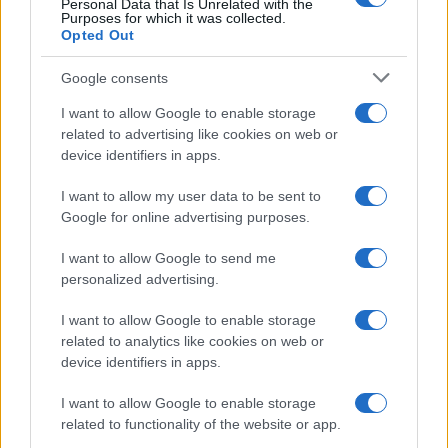
Personal Data that Is Unrelated with the
Purposes for which it was collected.
Opted Out
Google consents
Infortunati fantacalcio: cosa fare con i
I want to allow Google to enable storage
lungodegenti Morata, Dumfries,
related to advertising like cookies on web or
Vlahovic e Gimenez?
device identifiers in apps.
Franco Capalbo
I want to allow my user data to be sent to
21 Dicembre 2025
4
minuti
Google for online advertising purposes.
I want to allow Google to send me
personalized advertising.
I want to allow Google to enable storage
related to analytics like cookies on web or
device identifiers in apps.
I want to allow Google to enable storage
related to functionality of the website or app.