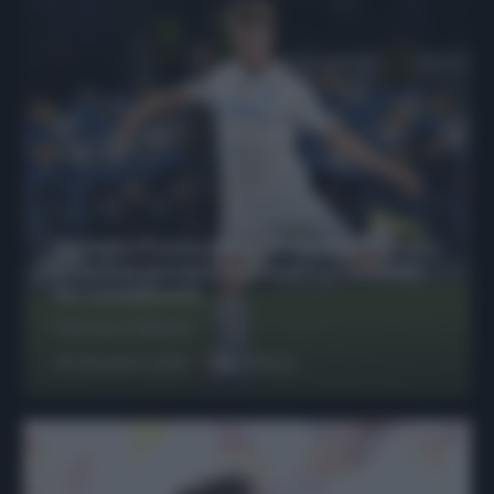
Protetto: Fantacalcio, Hojlund e Lukaku
possono giocare insieme? Le variabili
da considerare
Francesco Pipitone
29 Dicembre 2025
6
minuti