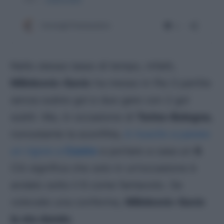
Nello stesso lasso di tempo, infatti,
Milinkovic-Savic
ha messo in fila 3 partite
senza subire gol e due gare con 2 gol
subiti. Ma, in occasione di
Torino-Bologna
,
nonostante la sconfitta,
è riuscito a parare
un rigore a
Castro
e portare a casa un
8
.
Ciò significa che solo in un’occasione è
andato sotto il 6 come fantavoto. Se
volevate una conferma,
Milinkovic-Savic
la sta dando
.