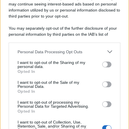
may continue seeing interest-based ads based on personal
information utilized by us or personal information disclosed to
third parties prior to your opt-out.
You may separately opt-out of the further disclosure of your
personal information by third parties on the IAB’s list of
Protetto: Fantacalcio, cosa fare con
downstream participants.
Kean e Openda: i segnali dopo la
16esima di Serie A
Personal Data Processing Opt Outs
This information may also be disclosed by us to third parties
on the IAB’s List of Downstream Participants that may further
Francesco Pipitone
I want to opt-out of the Sharing of my
disclose it to other third parties.
personal data.
22 Dicembre 2025
5
minuti
Opted In
Please note that this website/app uses one or more Google
services and may gather and store information including but
I want to opt-out of the Sale of my
Personal Data.
not limited to your visit or usage behaviour. You may click to
Opted In
grant or deny consent to Google and its third-party tags to
use your data for below specified purposes in below Google
I want to opt-out of processing my
consent section.
Personal Data for Targeted Advertising.
Opted In
I want to opt-out of Collection, Use,
Retention, Sale, and/or Sharing of my