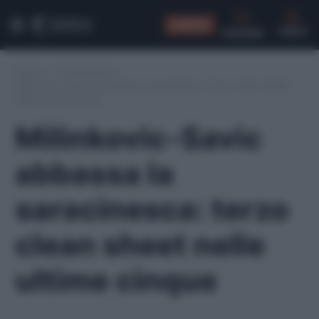
CONSIGLI
CERCA
Home
/
Fantacalcio
/
Milinkovic-Savic abbassa la saracinesca: terzo clean sheet
nelle ultime cinque
Milinkovic-Savic
abbassa la
saracinesca: terzo
clean sheet nelle
ultime cinque