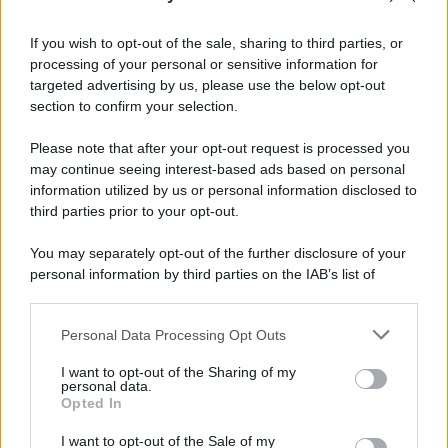
27 Dicembre 2025
3
minuti
If you wish to opt-out of the sale, sharing to third parties, or
processing of your personal or sensitive information for
targeted advertising by us, please use the below opt-out
section to confirm your selection.
Please note that after your opt-out request is processed you
may continue seeing interest-based ads based on personal
information utilized by us or personal information disclosed to
third parties prior to your opt-out.
You may separately opt-out of the further disclosure of your
personal information by third parties on the IAB’s list of
downstream participants.
Protetto: Fantacalcio, cosa fare con
Kean e Openda: i segnali dopo la
Personal Data Processing Opt Outs
This information may also be disclosed by us to third parties
16esima di Serie A
on the IAB’s List of Downstream Participants that may further
I want to opt-out of the Sharing of my
Francesco Pipitone
disclose it to other third parties.
personal data.
Opted In
22 Dicembre 2025
5
minuti
Please note that this website/app uses one or more Google
services and may gather and store information including but
I want to opt-out of the Sale of my