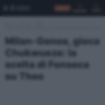
CONSIGLI
CERCA
Home
/
Serie A
/
Milan
/
Milan-Genoa, gioca Chukwueze: la scelta di Fonseca su Theo
Milan-Genoa, gioca
Chukwueze: la
scelta di Fonseca
su Theo