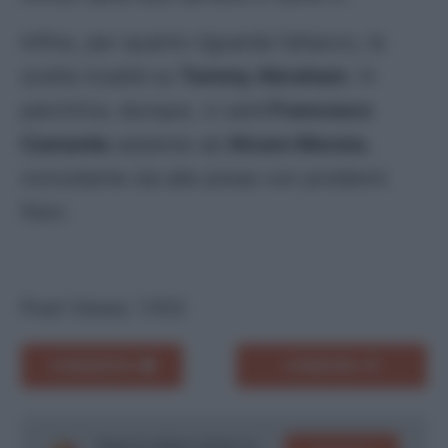
Infine, per quanto riguarda l’attacco, la
scelta ricadrà su
Tammy Abraham
. In
panchina, dunque, ci sarà
Francesco
Camarda
assieme ad
Alvaro Morata
,
nonostante sia alle prese con problemi
fisici.
Post Views:
1.103
COMMENTA
CONDIVIDI
Segui le ultime notizie su