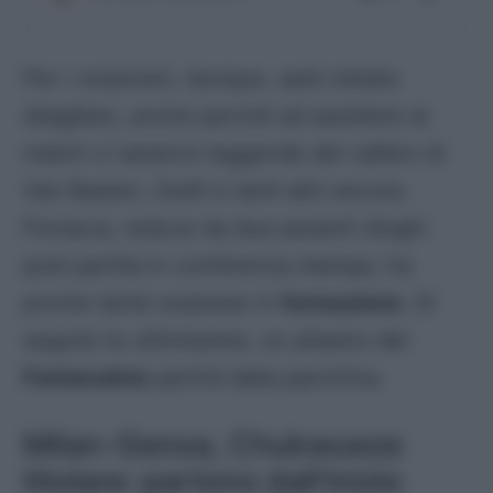
Per i rossoneri, dunque, sarà vietato
sbagliare, anche perché ad assistere al
match ci saranno leggende del calibro di
Van Basten, Gullit e tanti altri ancora.
Fonseca, reduce da due pesanti sfoghi
post partita in conferenza stampa, ha
pronte tante sorprese in
formazione
. Di
seguito le ultimissime, un pilastro del
Fantacalcio
partirà dalla panchina.
Milan-Genoa, Chukwueze
titolare: partono dall’inizio