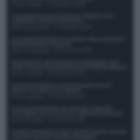
Franco Capalbo
-
21 Dicembre 2025
Le probabili formazioni di Genoa-Atalanta: ecco i
sostituti di Lookman e Kossounou
Guido Cantamessa
-
21 Dicembre 2025
Le probabili formazioni di Juventus-Roma: da David e
Openda a Dybala e Ferguson
Guido Cantamessa
-
20 Dicembre 2025
Formazioni 16^ giornata Serie A: ballottaggio e casi
dubbi. Chi gioca tra David/Openda e Ferguson/Dybala?
Franco Capalbo
-
20 Dicembre 2025
Calciomercato Roma, arriva un grande nome in
attacco? Si tratta di un ex Napoli!
Franco Capalbo
-
19 Dicembre 2025
Formazione fantacalcio 16^ giornata: 4 giocatori
sconsigliati e da non schierare. Rischiano brutti voti!
Franco Capalbo
-
19 Dicembre 2025
Protetto: Fantacalcio e rigori: quanto incidono davvero
i rigoristi e quando conviene strapagarli