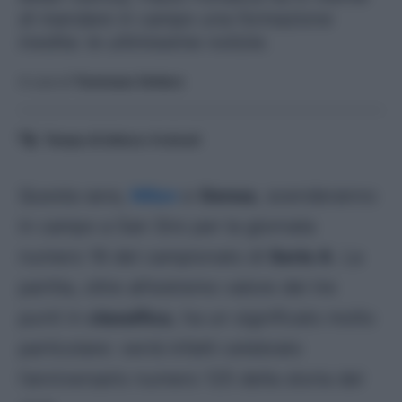
di mandare in campo una formazione
inedita: le ultimissime notizie.
A cura di
Tommaso Vottero
Tempo di lettura:
4
minuti
Questa sera,
Milan
e
Genoa
, scenderanno
in campo a San Siro per la giornata
numero 16 del campionato di
Serie A
. La
partita, oltre all’estremo valore dei tre
punti in
classifica
, ha un significato molto
particolare: verrà infatti celebrato
l’anniversario numero 125 della storia del