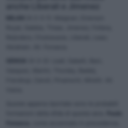
anche Liberali e Jimenez
MILAN
(4-2-3-1): Maignan; Emerson
Royal, Gabbia, Thiaw, Jimenez; Fofana,
Reijnders; Chukwueze,
Liberali
, Leao;
Abraham. All. Fonseca.
GENOA
(4-3-3): Leali; Sabelli, Bani,
Vasquez, Martin; Thorsby, Badelj,
Frendrup; Zanoli, Pinamonti, Miretti. All.
Vieira.
Queste appena riportate sono le probabili
formazioni della sfida di questa sera.
Paulo
Fonseca
, come accennato in precedenza,