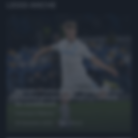
LEGGI ANCHE
Protetto: Fantacalcio, Hojlund e Lukaku
possono giocare insieme? Le variabili
da considerare
Francesco Pipitone
29 Dicembre 2025
6
minuti