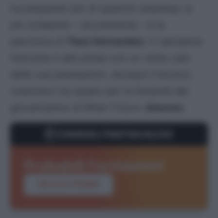
ha preparato più di qualche sorpresa: la
più eclatante – sicuramente – è la
panchina di
Theo Hernandez
. Il calciatore
francese è alle prese con un netto calo
delle sue prestazioni, dunque il tecnico
rossonero ha optato per la titolarità del
giovanissimo di Milan Futuro
Jimenez
.
CONSIGLI FANTACALCIO
Probabili Formazioni
VAI ALLA PAGINA