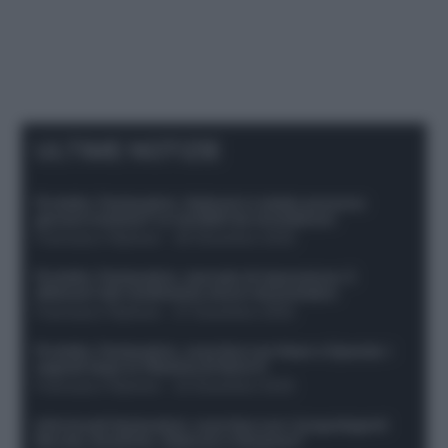
ULTIME NOTIZIE
Protetto: Fantacalcio, Hojlund e Lukaku possono
giocare insieme? Le variabili da considerare
Francesco Pipitone
-
29 Dicembre 2025
Protetto: Fantacalcio, mercato di riparazione: 5
difensori dal rendimento sicuro da prendere
Francesco Pipitone
-
27 Dicembre 2025
Protetto: Fantacalcio, cosa fare con Kean e Openda: i
segnali dopo la 16esima di Serie A
Francesco Pipitone
-
22 Dicembre 2025
Infortunati fantacalcio: cosa fare con i lungodegenti
Morata, Dumfries, Vlahovic e Gimenez?