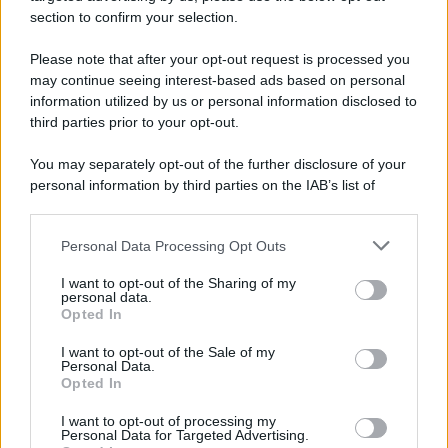
section to confirm your selection.
Please note that after your opt-out request is processed you
may continue seeing interest-based ads based on personal
information utilized by us or personal information disclosed to
third parties prior to your opt-out.
You may separately opt-out of the further disclosure of your
personal information by third parties on the IAB’s list of
downstream participants.
Protetto: Fantacalcio, cosa fare con
Kean e Openda: i segnali dopo la
Personal Data Processing Opt Outs
This information may also be disclosed by us to third parties
16esima di Serie A
on the IAB’s List of Downstream Participants that may further
Francesco Pipitone
I want to opt-out of the Sharing of my
disclose it to other third parties.
personal data.
22 Dicembre 2025
5
minuti
Opted In
Please note that this website/app uses one or more Google
services and may gather and store information including but
I want to opt-out of the Sale of my
Personal Data.
not limited to your visit or usage behaviour. You may click to
Opted In
grant or deny consent to Google and its third-party tags to
use your data for below specified purposes in below Google
I want to opt-out of processing my
consent section.
Personal Data for Targeted Advertising.