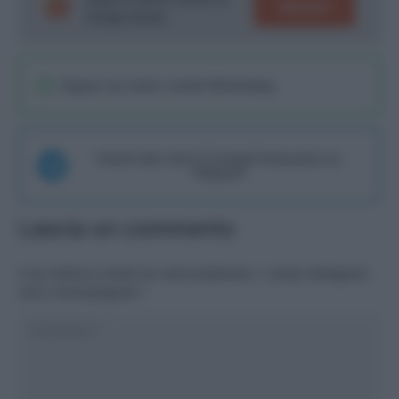
SEGUICI
Google News!
Seguici sul nostro canale WhatsaApp
Unisciti alla chat di Consigli Fantacalcio su
Telegram
Lascia un commento
Il tuo indirizzo email non sarà pubblicato.
I campi obbligatori
sono contrassegnati
*