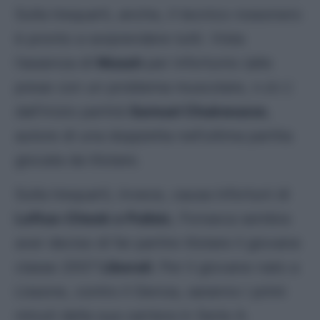
Sulla trequarti, anche, il tecnico rossonero
è pronto a sorprendere tutti. Vista
l’assenza di
Musah
per infortunio (alle
prese con un problema muscolare, n.d.r.)
dall’inizio partirà
Samuel Chukwueze
,
autore di una doppietta nell’ultima partita
giocata da titolare.
Sulla trequarti, invece, causa infortuni di
Loftus-Cheek e Pulisic
, Fonseca sembra
aver deciso di far partire titolare il giovane
classe 2007
Liberali
. Per il giovane nato a
Lissone, contro il Genoa, saranno i primi
minuti della sua carriera in Serie A.