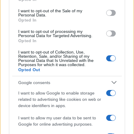
Please note that this website/app uses one or more Google
services and may gather and store information including but
I want to opt-out of the Sale of my
Personal Data.
not limited to your visit or usage behaviour. You may click to
Opted In
grant or deny consent to Google and its third-party tags to
use your data for below specified purposes in below Google
I want to opt-out of processing my
consent section.
Personal Data for Targeted Advertising.
Opted In
I want to opt-out of Collection, Use,
Retention, Sale, and/or Sharing of my
Personal Data that Is Unrelated with the
Purposes for which it was collected.
Infortunati fantacalcio: cosa fare con i
Opted Out
lungodegenti Morata, Dumfries,
Vlahovic e Gimenez?
Google consents
Franco Capalbo
I want to allow Google to enable storage
21 Dicembre 2025
4
minuti
related to advertising like cookies on web or
device identifiers in apps.
I want to allow my user data to be sent to
Google for online advertising purposes.