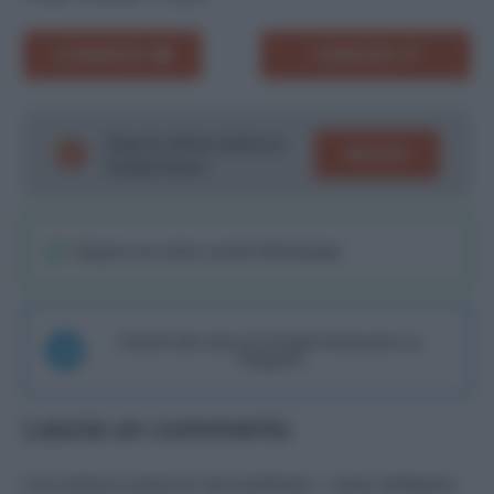
COMMENTA
CONDIVIDI
Segui le ultime notizie su
SEGUICI
Google News!
Seguici sul nostro canale WhatsaApp
Unisciti alla chat di Consigli Fantacalcio su
Telegram
Lascia un commento
Il tuo indirizzo email non sarà pubblicato.
I campi obbligatori