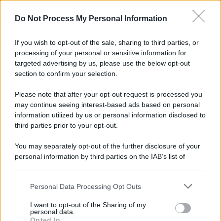
Do Not Process My Personal Information
If you wish to opt-out of the sale, sharing to third parties, or
processing of your personal or sensitive information for
targeted advertising by us, please use the below opt-out
section to confirm your selection.
Please note that after your opt-out request is processed you
may continue seeing interest-based ads based on personal
information utilized by us or personal information disclosed to
third parties prior to your opt-out.
Protetto: Fantacalcio, cosa fare con
Kean e Openda: i segnali dopo la
You may separately opt-out of the further disclosure of your
16esima di Serie A
personal information by third parties on the IAB’s list of
downstream participants.
Francesco Pipitone
22 Dicembre 2025
5
minuti
Personal Data Processing Opt Outs
This information may also be disclosed by us to third parties
on the IAB’s List of Downstream Participants that may further
I want to opt-out of the Sharing of my
disclose it to other third parties.
personal data.
Opted In