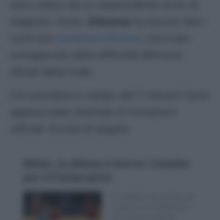
sono reduci da un sorprendente avvio di
stagione. Certo,
D’Aversa
ha dovuto fare i
conti con
numerosi infortuni
, ma è ben
consapevole delle difficoltà difensive
attuali della rivale.
Chi scenderà in campo dal 1′ minuto? Sono
appena state diramate le formazioni
ufficiali. Eccole di seguito.