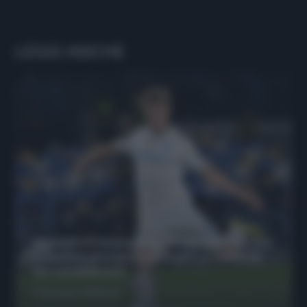
LEGGI ANCHE
Protetto: Fantacalcio, Hojlund e Lukaku
possono giocare insieme? Le variabili
da considerare
Francesco Pipitone