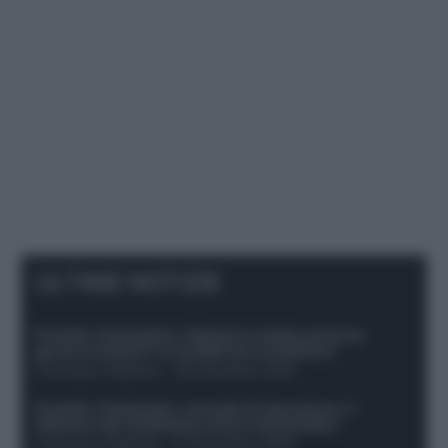
ULTIME NOTIZIE
Protetto: Fantacalcio, Hojlund e Lukaku possono
giocare insieme? Le variabili da considerare
Francesco Pipitone
-
29 Dicembre 2025
Protetto: Fantacalcio, mercato di riparazione: 5
difensori dal rendimento sicuro da prendere
Francesco Pipitone
-
27 Dicembre 2025