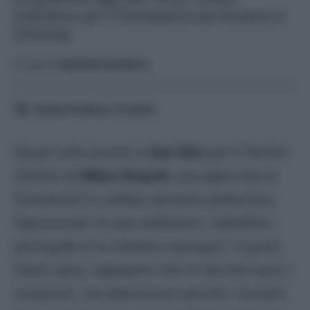
indicative per il Fantacalcio da Fonseca e
D'Aversa.
A cura di
Gabriella Gaudiano
Tempo di lettura:
2
minuti
Quasi tutto pronto a
San Siro
per il fischio
d’inizio di
Milan-Empoli,
una gara che le
formazioni in campo sentono parecchio.
Ognuna per le sue ambizioni, l’obiettivo
principale è la vittoria e dunque i 3 punti.
Sulla carta, sappiamo che io favoriti sono i
rossoneri, ma attenzione perché i toscani