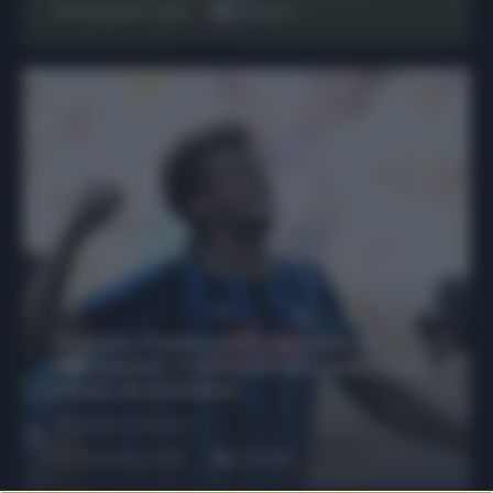
29 Dicembre 2025
6
minuti
Protetto: Fantacalcio, mercato di
riparazione: 5 difensori dal rendimento
sicuro da prendere
Francesco Pipitone
27 Dicembre 2025
3
minuti