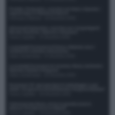
Protetto: Fantacalcio, cosa fare con Kean e Openda: i
segnali dopo la 16esima di Serie A
Francesco Pipitone
-
22 Dicembre 2025
Infortunati fantacalcio: cosa fare con i lungodegenti
Morata, Dumfries, Vlahovic e Gimenez?
Franco Capalbo
-
21 Dicembre 2025
Le probabili formazioni di Genoa-Atalanta: ecco i
sostituti di Lookman e Kossounou
Guido Cantamessa
-
21 Dicembre 2025
Le probabili formazioni di Juventus-Roma: da David e
Openda a Dybala e Ferguson
Guido Cantamessa
-
20 Dicembre 2025
Formazioni 16^ giornata Serie A: ballottaggio e casi
dubbi. Chi gioca tra David/Openda e Ferguson/Dybala?
Franco Capalbo
-
20 Dicembre 2025
Calciomercato Roma, arriva un grande nome in
attacco? Si tratta di un ex Napoli!
Franco Capalbo
-
19 Dicembre 2025