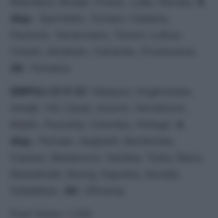
Reijnders; Musah, Pulisic, Leão; Morata.
A
disp.
: Sportiello, Torriani; Calabria,
Pavlović, Terracciano, Tomori; Loftus-
Cheek; Abraham, Camarda, Chukwueze.
All
.: Fonseca.
EMPOLI (3-5-2):
Vásquez; Goglichidze,
Ismajli, Viti; Gyasi, Anjorin, Henderson,
Maleh, Pezzella; Colombo, Pellegri.
A
disp.
: Perisan, Seghetti; Bembnista,
Cacace, Marianucci, Sambia, Tosto; Bacci,
Belardinelli; Ekong, Esposito, Konaté,
Solbakken.
All
.: D’Aversa.
Post Views:
1.220