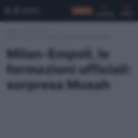
CONSIGLI
CERCA
Home
/
Formazioni
/
Milan-Empoli, le formazioni ufficiali: sorpresa Musah
Milan-Empoli, le
formazioni ufficiali:
sorpresa Musah