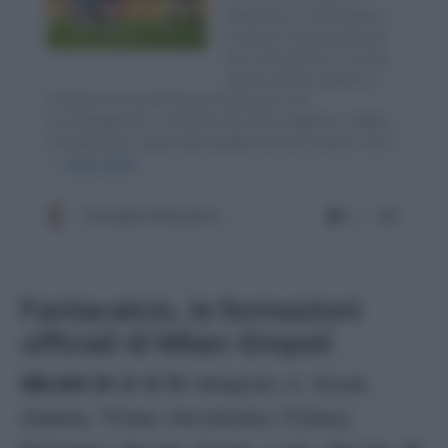
Fantacalcio, le formazioni
ufficiali di Milan-Empoli
MILAN (4-2-3-1):
Maignan; E. Royal,
Gabbia, Thiaw, Hernández; Fofana,