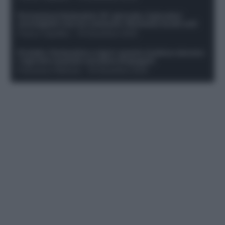
Formazione fantacalcio 16^ giornata: 4 giocatori
sconsigliati e da non schierare. Rischiano brutti voti!
Franco Capalbo
-
19 Dicembre 2025
Protetto: Fantacalcio e rigori: quanto incidono davvero
i rigoristi e quando conviene strapagarli
Francesco Pipitone
-
19 Dicembre 2025