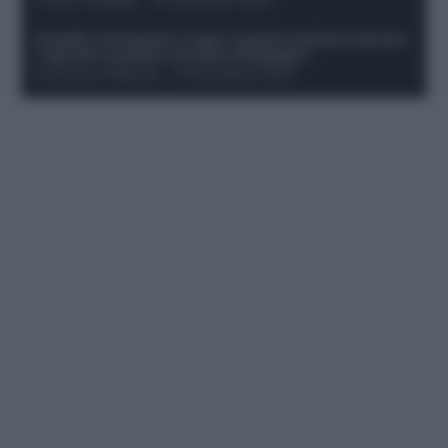
Protetto: Fantacalcio e rigori: quanto incidono davvero
i rigoristi e quando conviene strapagarli
Francesco Pipitone
-
19 Dicembre 2025