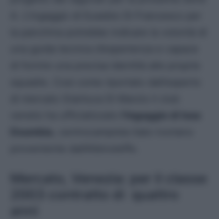
A. L’ingaggio di Eusebio Di Francesco per
la panchina potrebbe indicare la volontà di
una guida tecnica d’esperienza e capace
di fornire una precisa identità alle proprie
squadre. Cosi come riportato dall’esperto
di mercato Gianluca Di Marzio il club
veneto ha ufficializzato
l’ingaggio di Issa
Doumbia
, centrocampista italo-ivoriano
proveniente dall’Albinoleffe.
Mercato, Venezia: per il classe
2003 contratto di quattro
anni