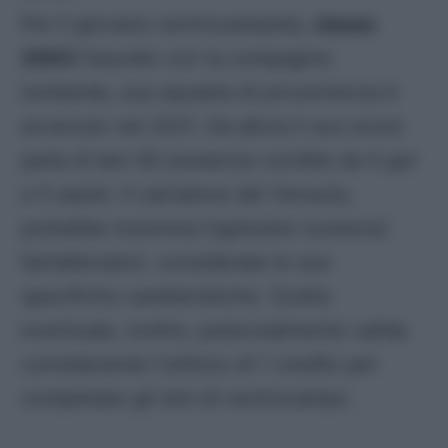
Per il giovane centrocampista,
classe
2003
l’esordio con la compagine
lombarda, sua squadra di provenienza è
avvenuto nel 2021. Da allora il suo score
parla di ben 82 presenze condite da 4 gol
e 5 assist. Il calciatore del Venezia,
potrebbe insomma ingolosire numerosi
fantallenatori, considerate le sue
specifiche caratteristiche. Scelta
eventuale, inoltre, potenzialmente valida
considerando l’utilizzo di 1 credito per
completare gli slot di centrocampo.