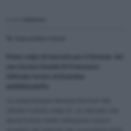
A cura di
Redazione
Tempo di lettura:
3
minuti
Primo colpo di mercato per il Venezia del
neo tecnico Eusebi Di Francesco.
Ufficiale l’arrivo di Doumbia
dall’Albinoleffe.
La neopromossa Venezia tira fuori dal
cilindro il primo colpo di un mercato che
dovrà fornire molte indicazioni circa il
progetto dei lagunari per la prossima Serie