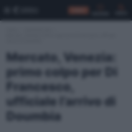
CONSIGLI
CERCA
Home
/
Calciomercato
/
Mercato, Venezia: primo colpo per Di Francesco, ufficiale
l’arrivo di Doumbia
Mercato, Venezia:
primo colpo per Di
Francesco,
ufficiale l’arrivo di
Doumbia