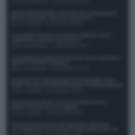
Francesco Pipitone
-
22 Dicembre 2025
Infortunati fantacalcio: cosa fare con i lungodegenti
Morata, Dumfries, Vlahovic e Gimenez?
Franco Capalbo
-
21 Dicembre 2025
Le probabili formazioni di Genoa-Atalanta: ecco i
sostituti di Lookman e Kossounou
Guido Cantamessa
-
21 Dicembre 2025
Le probabili formazioni di Juventus-Roma: da David e
Openda a Dybala e Ferguson
Guido Cantamessa
-
20 Dicembre 2025
Formazioni 16^ giornata Serie A: ballottaggio e casi
dubbi. Chi gioca tra David/Openda e Ferguson/Dybala?
Franco Capalbo
-
20 Dicembre 2025
Calciomercato Roma, arriva un grande nome in
attacco? Si tratta di un ex Napoli!
Franco Capalbo
-
19 Dicembre 2025
Formazione fantacalcio 16^ giornata: 4 giocatori
sconsigliati e da non schierare. Rischiano brutti voti!
Franco Capalbo
-
19 Dicembre 2025