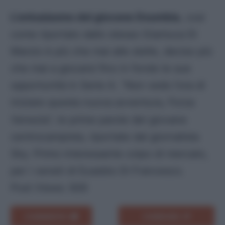
L’entusiasmo del giovane Doumbia
, cosi
come riportato dallo stesso Gianluca Di
Marzio è più che mai alle stelle, deciso più
che mai a giocarsi fino in fondo le sue
opportunità in Serie A. “Non vedo l’ora di
iniziare questa nuova avventura, Forza
Venezia”, le prime parole del giovane
centrocampista, riportate dal giornalista
Sky. Primo interessante colpo di mercato,
per i veneti di Eusebio Di Francesco.
Post Views:
926
COMMENTA
CONDIVIDI