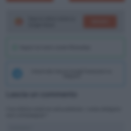
Segui le ultime notizie su
SEGUICI
Google News!
Seguici sul nostro canale WhatsaApp
Unisciti alla chat di Consigli Fantacalcio su
Telegram
Lascia un commento
Il tuo indirizzo email non sarà pubblicato.
I campi obbligatori
sono contrassegnati
*