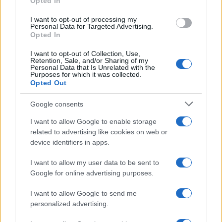
Opted In
grant or deny consent to Google and its third-party tags to
use your data for below specified purposes in below Google
I want to opt-out of processing my
consent section.
Personal Data for Targeted Advertising.
Opted In
I want to opt-out of Collection, Use,
Retention, Sale, and/or Sharing of my
Personal Data that Is Unrelated with the
Purposes for which it was collected.
Opted Out
Infortunati fantacalcio: cosa fare con i
lungodegenti Morata, Dumfries,
Google consents
Vlahovic e Gimenez?
I want to allow Google to enable storage
Franco Capalbo
related to advertising like cookies on web or
device identifiers in apps.
21 Dicembre 2025
4
minuti
I want to allow my user data to be sent to
Google for online advertising purposes.
I want to allow Google to send me
personalized advertising.