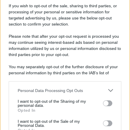
If you wish to opt-out of the sale, sharing to third parties, or
processing of your personal or sensitive information for
targeted advertising by us, please use the below opt-out
section to confirm your selection.
Please note that after your opt-out request is processed you
may continue seeing interest-based ads based on personal
information utilized by us or personal information disclosed to
third parties prior to your opt-out.
Protetto: Fantacalcio, cosa fare con
You may separately opt-out of the further disclosure of your
Kean e Openda: i segnali dopo la
personal information by third parties on the IAB’s list of
16esima di Serie A
downstream participants.
Francesco Pipitone
Personal Data Processing Opt Outs
This information may also be disclosed by us to third parties
22 Dicembre 2025
5
minuti
on the IAB’s List of Downstream Participants that may further
I want to opt-out of the Sharing of my
disclose it to other third parties.
personal data.
Opted In
Please note that this website/app uses one or more Google
services and may gather and store information including but
I want to opt-out of the Sale of my
Personal Data.
not limited to your visit or usage behaviour. You may click to