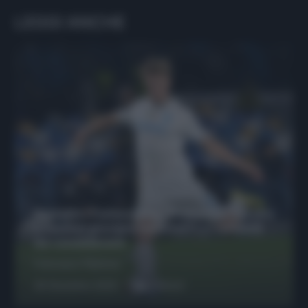
LEGGI ANCHE
Protetto: Fantacalcio, Hojlund e Lukaku
possono giocare insieme? Le variabili
da considerare
Francesco Pipitone
29 Dicembre 2025
6
minuti