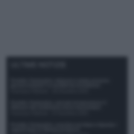
ULTIME NOTIZIE
Protetto: Fantacalcio, Hojlund e Lukaku possono
giocare insieme? Le variabili da considerare
Francesco Pipitone
-
29 Dicembre 2025
Protetto: Fantacalcio, mercato di riparazione: 5
difensori dal rendimento sicuro da prendere
Francesco Pipitone
-
27 Dicembre 2025
Protetto: Fantacalcio, cosa fare con Kean e Openda: i
segnali dopo la 16esima di Serie A