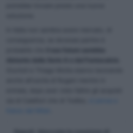
potrebbe trovare presto una nuova
soluzione.
In Italia non sembra avere mercato, di
conseguenza, se dovesse partire è
probabile che
il suo futuro sarebbe
distante dalla Serie A e dal Fantacalcio
.
Giuntoli e Thiago Motta stanno lavorando
anche all’uscita di Rugani mentre in
entrata, dopo aver visto fallire gli acquisti
sia di Calafiori che di Todibo,
si pensa a
Kalulu dal Milan
.