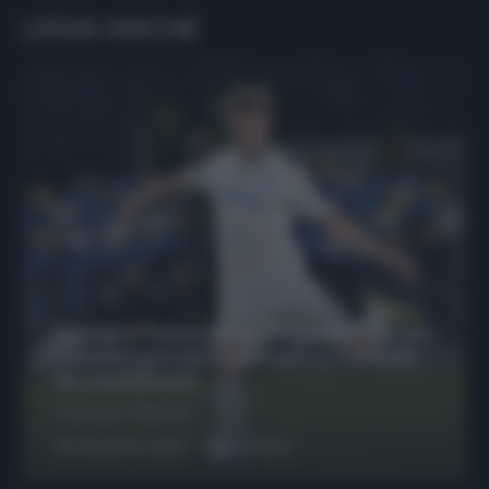
LEGGI ANCHE
Protetto: Fantacalcio, Hojlund e Lukaku
possono giocare insieme? Le variabili
da considerare
Francesco Pipitone
29 Dicembre 2025
6
minuti