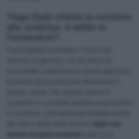
Tiago Djaló chiede la cessione
alla Juventus, è addio al
Fantacalcio?
Il portoghese è arrivato a Torino nel
mercato di gennaio, ma da allora ha
accumulato solamente un breve spezzone
di partita senza mai poter dimostrare il
proprio valore. Per questo motivo è
scontento e vorrebbe lasciare al più presto
la Juventus. Una decisione avallata anche
dal club e dallo staff tecnico,
Djaló non
rientra nei piani societari
e per lui si