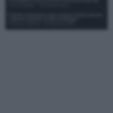
sconsigliati e da non schierare. Rischiano brutti voti!
Franco Capalbo
-
19 Dicembre 2025
Protetto: Fantacalcio e rigori: quanto incidono davvero
i rigoristi e quando conviene strapagarli
Francesco Pipitone
-
19 Dicembre 2025