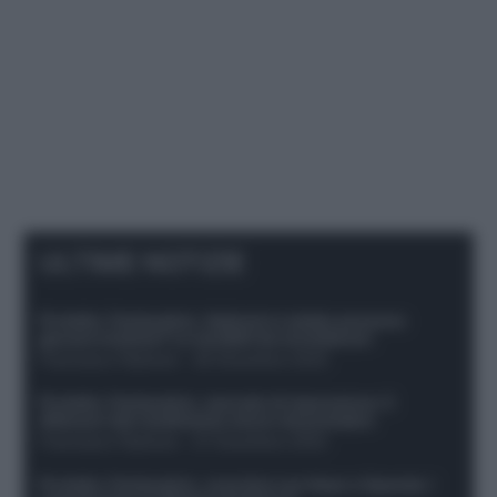
ULTIME NOTIZIE
Protetto: Fantacalcio, Hojlund e Lukaku possono
giocare insieme? Le variabili da considerare
Francesco Pipitone
-
29 Dicembre 2025
Protetto: Fantacalcio, mercato di riparazione: 5
difensori dal rendimento sicuro da prendere
Francesco Pipitone
-
27 Dicembre 2025
Protetto: Fantacalcio, cosa fare con Kean e Openda: i