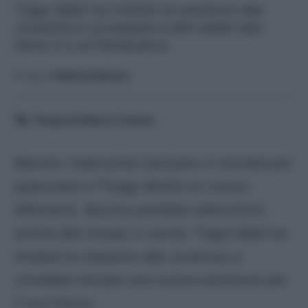
Tiago Djaló ha chiesto la cessione alla
Juventus e si prepara a dire addio alla
Serie A e al Fantacalcio.
A cura di
Manuel Saccon
Tempo di lettura:
2
minuti
Mentre i bianconeri lavorano in entrata per
assicurare a Thiago Motta un nuovo
difensore, devono prestare attenzione
anche alle mosse in uscita. Tiago Djaló ha
chiesto la cessione alla Juventus e
vorrebbe trovare una nuova soluzione per
il suo futuro.