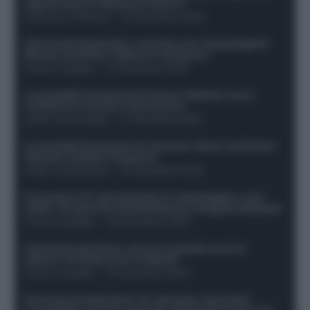
segnali dopo la 16esima di Serie A
Francesco Pipitone
-
22 Dicembre 2025
Infortunati fantacalcio: cosa fare con i lungodegenti
Morata, Dumfries, Vlahovic e Gimenez?
Franco Capalbo
-
21 Dicembre 2025
Le probabili formazioni di Genoa-Atalanta: ecco i
sostituti di Lookman e Kossounou
Guido Cantamessa
-
21 Dicembre 2025
Le probabili formazioni di Juventus-Roma: da David e
Openda a Dybala e Ferguson
Guido Cantamessa
-
20 Dicembre 2025
Formazioni 16^ giornata Serie A: ballottaggio e casi
dubbi. Chi gioca tra David/Openda e Ferguson/Dybala?
Franco Capalbo
-
20 Dicembre 2025
Calciomercato Roma, arriva un grande nome in
attacco? Si tratta di un ex Napoli!
Franco Capalbo
-
19 Dicembre 2025
Formazione fantacalcio 16^ giornata: 4 giocatori