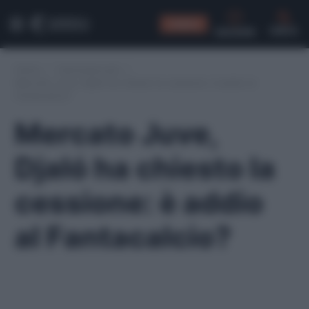
CONSIGLI
CERCA
Home
/
Calciomercato
/
Mercato Juve, Djaló ha chiesto la cessione: è addio al
Fantacalcio?
Mercato Juve,
Djaló ha chiesto la
cessione: è addio
al Fantacalcio?