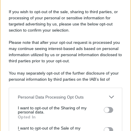
If you wish to opt-out of the sale, sharing to third parties, or
processing of your personal or sensitive information for
targeted advertising by us, please use the below opt-out
section to confirm your selection.
Please note that after your opt-out request is processed you
may continue seeing interest-based ads based on personal
information utilized by us or personal information disclosed to
third parties prior to your opt-out.
Protetto: Fantacalcio, cosa fare con
Kean e Openda: i segnali dopo la
You may separately opt-out of the further disclosure of your
16esima di Serie A
personal information by third parties on the IAB’s list of
downstream participants.
Francesco Pipitone
22 Dicembre 2025
5
minuti
Personal Data Processing Opt Outs
This information may also be disclosed by us to third parties
on the IAB’s List of Downstream Participants that may further
I want to opt-out of the Sharing of my
disclose it to other third parties.
personal data.
Opted In
Please note that this website/app uses one or more Google
services and may gather and store information including but
I want to opt-out of the Sale of my