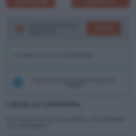
COMMENTA
CONDIVIDI
Segui le ultime notizie su
SEGUICI
Google News!
Seguici sul nostro canale WhatsaApp
Unisciti alla chat di Consigli Fantacalcio su
Telegram
Lascia un commento
Il tuo indirizzo email non sarà pubblicato.
I campi obbligatori
sono contrassegnati
*