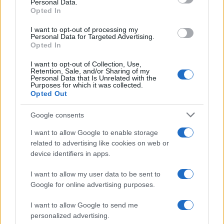
Personal Data.
not limited to your visit or usage behaviour. You may click to
Opted In
grant or deny consent to Google and its third-party tags to
use your data for below specified purposes in below Google
I want to opt-out of processing my
consent section.
Personal Data for Targeted Advertising.
Opted In
I want to opt-out of Collection, Use,
Retention, Sale, and/or Sharing of my
Personal Data that Is Unrelated with the
Purposes for which it was collected.
Infortunati fantacalcio: cosa fare con i
Opted Out
lungodegenti Morata, Dumfries,
Vlahovic e Gimenez?
Google consents
Franco Capalbo
I want to allow Google to enable storage
21 Dicembre 2025
4
minuti
related to advertising like cookies on web or
device identifiers in apps.
I want to allow my user data to be sent to
Google for online advertising purposes.
I want to allow Google to send me
personalized advertising.