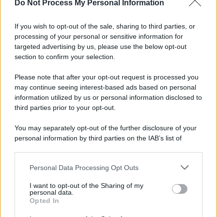
Do Not Process My Personal Information
27 Dicembre 2025
3
minuti
If you wish to opt-out of the sale, sharing to third parties, or
processing of your personal or sensitive information for
targeted advertising by us, please use the below opt-out
section to confirm your selection.
Please note that after your opt-out request is processed you
may continue seeing interest-based ads based on personal
information utilized by us or personal information disclosed to
third parties prior to your opt-out.
You may separately opt-out of the further disclosure of your
personal information by third parties on the IAB’s list of
downstream participants.
Protetto: Fantacalcio, cosa fare con
Kean e Openda: i segnali dopo la
Personal Data Processing Opt Outs
This information may also be disclosed by us to third parties
16esima di Serie A
on the IAB’s List of Downstream Participants that may further
I want to opt-out of the Sharing of my
Francesco Pipitone
disclose it to other third parties.
personal data.
Opted In
22 Dicembre 2025
5
minuti
Please note that this website/app uses one or more Google
services and may gather and store information including but