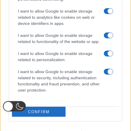
I want to allow Google to enable storage
related to analytics like cookies on web or
device identifiers in apps.
I want to allow Google to enable storage
related to functionality of the website or app.
I want to allow Google to enable storage
related to personalization.
I want to allow Google to enable storage
related to security, including authentication
functionality and fraud prevention, and other
user protection.
CONFIRM