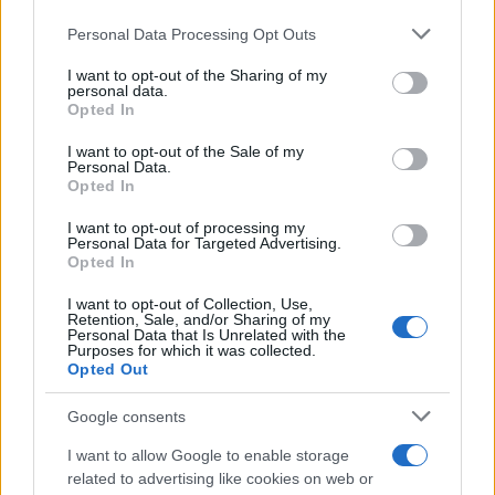
Francesco Pipitone
Personal Data Processing Opt Outs
This information may also be disclosed by us to third parties
on the IAB’s List of Downstream Participants that may further
22 Dicembre 2025
5
minuti
I want to opt-out of the Sharing of my
disclose it to other third parties.
personal data.
Opted In
Please note that this website/app uses one or more Google
services and may gather and store information including but
I want to opt-out of the Sale of my
Personal Data.
not limited to your visit or usage behaviour. You may click to
Opted In
grant or deny consent to Google and its third-party tags to
use your data for below specified purposes in below Google
I want to opt-out of processing my
consent section.
Personal Data for Targeted Advertising.
Opted In
I want to opt-out of Collection, Use,
Retention, Sale, and/or Sharing of my
Personal Data that Is Unrelated with the
Purposes for which it was collected.
Opted Out
Infortunati fantacalcio: cosa fare con i
Google consents
lungodegenti Morata, Dumfries,
Vlahovic e Gimenez?
I want to allow Google to enable storage
related to advertising like cookies on web or
Franco Capalbo