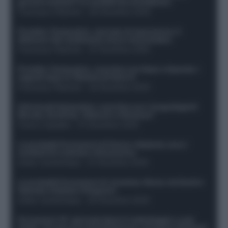
giocare insieme? Le variabili da considerare
Francesco Pipitone
-
29 Dicembre 2025
Protetto: Fantacalcio, mercato di riparazione: 5
difensori dal rendimento sicuro da prendere
Francesco Pipitone
-
27 Dicembre 2025
Protetto: Fantacalcio, cosa fare con Kean e Openda: i
segnali dopo la 16esima di Serie A
Francesco Pipitone
-
22 Dicembre 2025
Infortunati fantacalcio: cosa fare con i lungodegenti
Morata, Dumfries, Vlahovic e Gimenez?
Franco Capalbo
-
21 Dicembre 2025
Le probabili formazioni di Genoa-Atalanta: ecco i
sostituti di Lookman e Kossounou
Guido Cantamessa
-
21 Dicembre 2025
Le probabili formazioni di Juventus-Roma: da David e
Openda a Dybala e Ferguson
Guido Cantamessa
-
20 Dicembre 2025
Formazioni 16^ giornata Serie A: ballottaggio e casi
dubbi. Chi gioca tra David/Openda e Ferguson/Dybala?