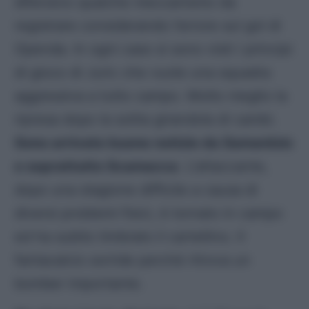
difensivo qualche meccanismo da
registrare considerando l’errore sul gol di
Openda. In ogni caso si sono visti i principi
di gioco di Juric che vuole una squadra
aggressiva a tutto campo. Molto meglio la
ripresa dopo la solita girandola di cambi.
Sono arrivate buone notizie da Samardzic
e soprattutto Scamacca
. L’attaccante,
dopo una stagione difficile a causa di
diversi problemi fisici, è tornato in campo
ed ha subito timbrato il cartellino. Il
fantacalcio sorride perché ritrova un
bomber importante.