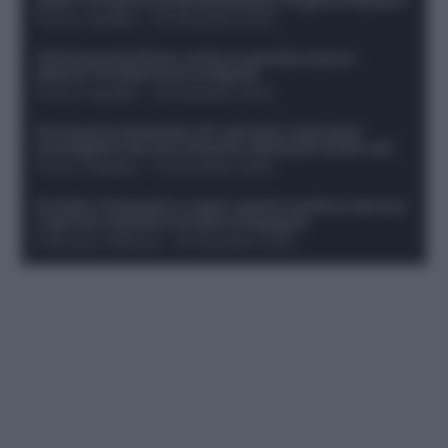
Franco Capalbo
-
20 Dicembre 2025
Calciomercato Roma, arriva un grande nome in
attacco? Si tratta di un ex Napoli!
Franco Capalbo
-
19 Dicembre 2025
Formazione fantacalcio 16^ giornata: 4 giocatori
sconsigliati e da non schierare. Rischiano brutti voti!
Franco Capalbo
-
19 Dicembre 2025
Protetto: Fantacalcio e rigori: quanto incidono davvero
i rigoristi e quando conviene strapagarli
Francesco Pipitone
-
19 Dicembre 2025