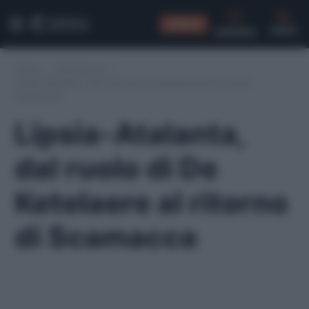
CONSIGLI
CERCA
Home
/
Amichevoli
/
Lipsia-Atalanta, dal ruolo di De Ketelaere al ritorno di
Scamacca
Lipsia-Atalanta,
dal ruolo di De
Ketelaere al ritorno
di Scamacca