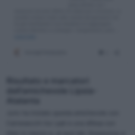
Risultato e marcatori
dell’amichevole Lipsia-
Atalanta
Juric ha iniziato questa amichevole con
Carnesecchi tra i pali e una difesa con
Hien in mezzo e, ai suoi lati, Kossounou e