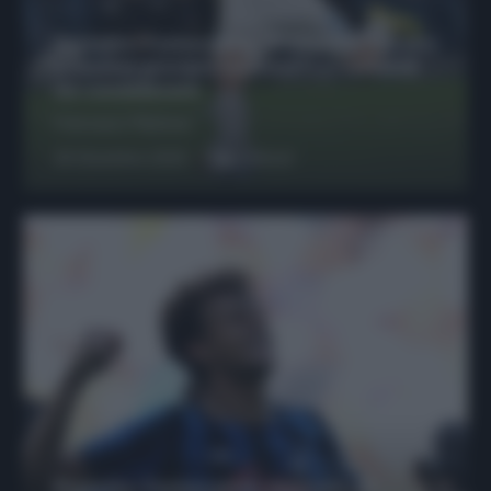
Protetto: Fantacalcio, Hojlund e Lukaku
possono giocare insieme? Le variabili
da considerare
Francesco Pipitone
29 Dicembre 2025
6
minuti
Protetto: Fantacalcio, mercato di