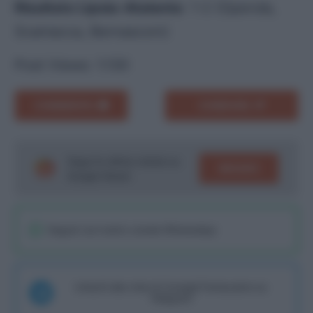
Risultato Lipsia-Atalanta
: 1-2 (Openda,
Scamacca, Bernasconi)
Post Views:
1.130
COMMENTA
CONDIVIDI
Segui le ultime notizie su
SEGUICI
Google News!
Seguici sul nostro canale WhatsaApp
Unisciti alla chat di Consigli Fantacalcio su
Telegram