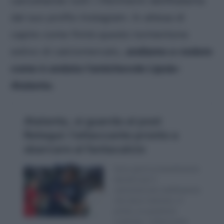
cancellando tutti i riferimenti dell’Atalanta
dal suo profilo Instagram. In attesa di
capire come finirà questo tormentone
estivo di calciomercato,
andiamo a vedere
come è andata l’amichevole Lipsia-
Atalanta
.