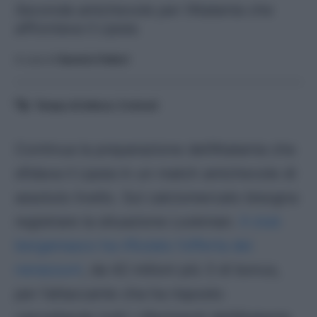
Seconda amichevole per l'Atalanta che
affrontava il Lipsia.
A cura di
Saverio Fattori
Tempo di lettura:
3
minuti
Continua la preparazione dell’Atalanta che
sfidava il Lipsia in un match amichevole di
assoluto livello. Sul calciomercato bisogna
registrare la situazione Lookman.
Il club
bergamasco ha rifiutato l’offerta dei
nerazzurri
, da 42 milioni più 3 di bonus,
per l’attaccante cha ha risposto