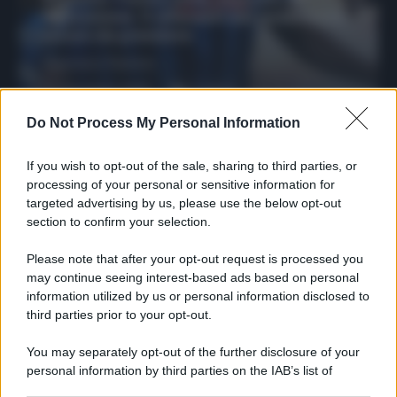
riparazione: 5 difensori dal rendimento
sicuro da prendere
Francesco Pipitone
27 Dicembre 2025
3
minuti
Do Not Process My Personal Information
If you wish to opt-out of the sale, sharing to third parties, or
processing of your personal or sensitive information for
targeted advertising by us, please use the below opt-out
section to confirm your selection.
Please note that after your opt-out request is processed you
may continue seeing interest-based ads based on personal
information utilized by us or personal information disclosed to
third parties prior to your opt-out.
You may separately opt-out of the further disclosure of your
Protetto: Fantacalcio, cosa fare con
personal information by third parties on the IAB’s list of
Kean e Openda: i segnali dopo la
downstream participants.
16esima di Serie A