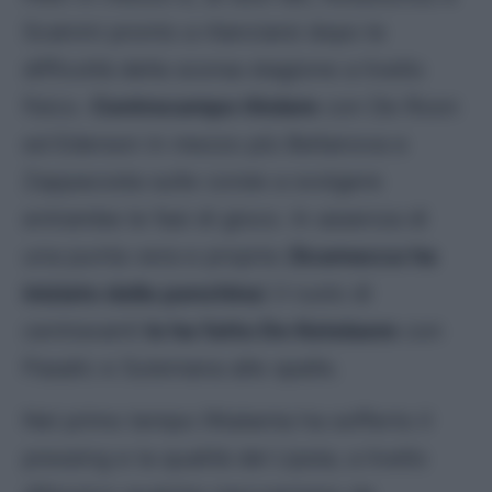
Scalvini pronto a rilanciarsi dopo le
difficoltà della scorsa stagione a livello
fisico.
Centrocampo titolare
con De Roon
ed Ederson in mezzo più Bellanova e
Zappacosta sulle corsie a svolgere
entrambe le fasi di gioco. In assenza di
una punta vera e propria (
Scamacca ha
iniziato dalla panchina
) il ruolo di
centravanti
lo ha fatto De Ketelaere
con
Pasalic e Sulemana alle spalle.
Nel primo tempo l’Atalanta ha sofferto il
pressing e la qualità del Lipsia; a livello