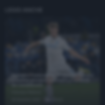
LEGGI ANCHE
Protetto: Fantacalcio, Hojlund e Lukaku
possono giocare insieme? Le variabili
da considerare
Francesco Pipitone
29 Dicembre 2025
6
minuti