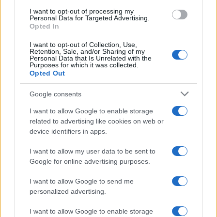
use your data for below specified purposes in below Google
I want to opt-out of processing my
consent section.
Personal Data for Targeted Advertising.
Opted In
I want to opt-out of Collection, Use,
Retention, Sale, and/or Sharing of my
Personal Data that Is Unrelated with the
Purposes for which it was collected.
Opted Out
Infortunati fantacalcio: cosa fare con i
Google consents
lungodegenti Morata, Dumfries,
I want to allow Google to enable storage
Vlahovic e Gimenez?
related to advertising like cookies on web or
Franco Capalbo
device identifiers in apps.
21 Dicembre 2025
4
minuti
I want to allow my user data to be sent to
Google for online advertising purposes.
I want to allow Google to send me
personalized advertising.
I want to allow Google to enable storage