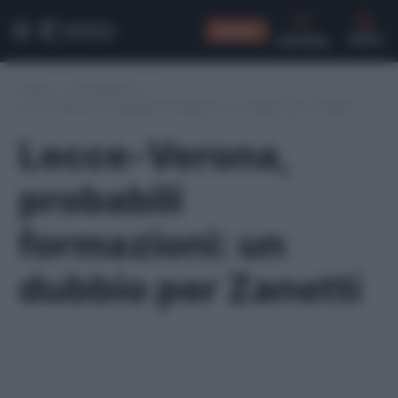
CONSIGLI
CERCA
Home
/
Formazioni
/
Lecce-Verona, probabili formazioni: un dubbio per Zanetti
Lecce-Verona,
probabili
formazioni: un
dubbio per Zanetti