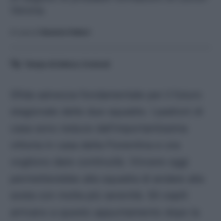
Verona.
A cura di
Saverio Fattori
Tempo di lettura:
4
minuti
Sfida salvezza fondamentale per il futuro
stagionale delle due squadre. I padroni di
casa sono reduce dall’importantissima
vittoria in casa della Fiorentina e ora
vogliono dare continuità. Vincere oggi
permetterebbe alla squadra di andare alla
sosta con molta più serenità. Gli ospiti
arrivano a questo appuntamento dopo la