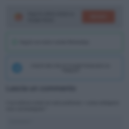
Segui le ultime notizie su
SEGUICI
Google News!
Seguici sul nostro canale WhatsaApp
Unisciti alla chat di Consigli Fantacalcio su
Telegram
Lascia un commento
Il tuo indirizzo email non sarà pubblicato.
I campi obbligatori
sono contrassegnati
*