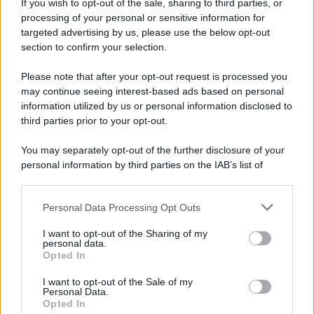
If you wish to opt-out of the sale, sharing to third parties, or
processing of your personal or sensitive information for
targeted advertising by us, please use the below opt-out
section to confirm your selection.
Please note that after your opt-out request is processed you
may continue seeing interest-based ads based on personal
information utilized by us or personal information disclosed to
third parties prior to your opt-out.
You may separately opt-out of the further disclosure of your
Protetto: Fantacalcio, cosa fare con
personal information by third parties on the IAB’s list of
Kean e Openda: i segnali dopo la
downstream participants.
16esima di Serie A
Personal Data Processing Opt Outs
This information may also be disclosed by us to third parties
Francesco Pipitone
on the IAB’s List of Downstream Participants that may further
I want to opt-out of the Sharing of my
22 Dicembre 2025
5
minuti
disclose it to other third parties.
personal data.
Opted In
Please note that this website/app uses one or more Google
services and may gather and store information including but
I want to opt-out of the Sale of my
Personal Data.
not limited to your visit or usage behaviour. You may click to
Opted In
grant or deny consent to Google and its third-party tags to