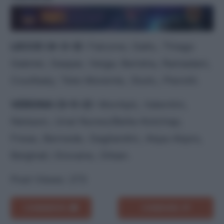
LECCE (4-3-3)
: Falcone; Gallo, Thiago
Gabriel, Gaspar, Veiga; Berisha, Ramadani,
Coulibaly; Tete Morente, Stulic, Pierotti.
VERONA (3-5-2)
: Montipò, Valentini,
Nelsson, Unai Nunez/Bella-Kotchap;
Frese, Bernede, Gagliardini, Akpa Akpro,
Belghali; Giovane, Orban.
Post Views:
273
COMMENTA
CONDIVIDI