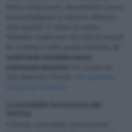
Gallo e Veiga pronti, specialmente il primo,
ad accompagnare la manovra offensiva
della squadra. In mezzo al campo
Ramadani coadiuvato, nel ruolo di mezzali,
da Coulibaly e dalla qualità di Berisha.
In
avanti Stulic dovrebbe essere
confermato dal primo
con, ai suoi lati,
Tete Morente e Pierotti.
Solo panchina
dunque per Camarda
.
La probabile formazione del
Verona
Il Verona, come detto, cerca la prima