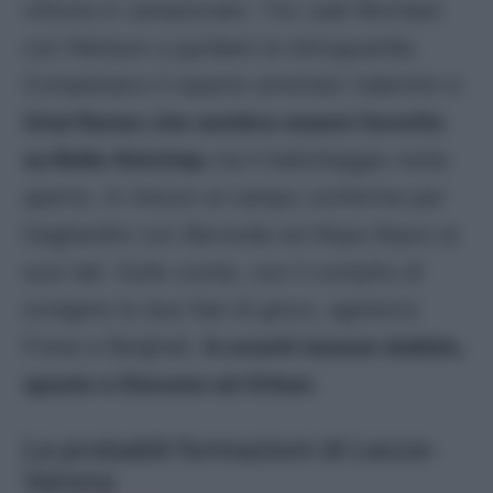
vittoria in campionato. Tra i pali Montipò
con Nelsson a guidare la retroguardia.
Completano il reparto arretrato Valentini e
Unai Nunez che sembra essere favorito
su Bella-Kotchap
ma il ballottaggio resta
aperto. In mezzo al campo conferme per
Gagliardini con Bernede ed Akpa Akpro ai
suoi lati. Sulle corsie, con il compito di
svolgere le due fasi di gioco, agiranno
Frese e Belghali.
In avanti nessun dubbio,
spazio a Giovane ed Orban
.
Le probabili formazioni di Lecce-
Verona