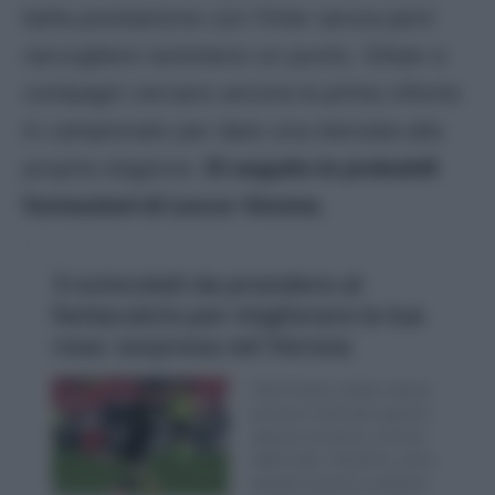
bella prestazione con l’Inter senza però
raccogliere nemmeno un punto. Orban e
compagni cercano ancora la prima vittoria
in campionato per dare una sterzata alla
propria stagione.
Di seguito le probabili
formazioni di Lecce-Verona
.