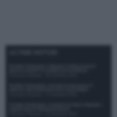
ULTIME NOTIZIE
Protetto: Fantacalcio, Hojlund e Lukaku possono
giocare insieme? Le variabili da considerare
Francesco Pipitone
-
29 Dicembre 2025
Protetto: Fantacalcio, mercato di riparazione: 5
difensori dal rendimento sicuro da prendere
Francesco Pipitone
-
27 Dicembre 2025
Protetto: Fantacalcio, cosa fare con Kean e Openda: i
segnali dopo la 16esima di Serie A
Francesco Pipitone
-
22 Dicembre 2025