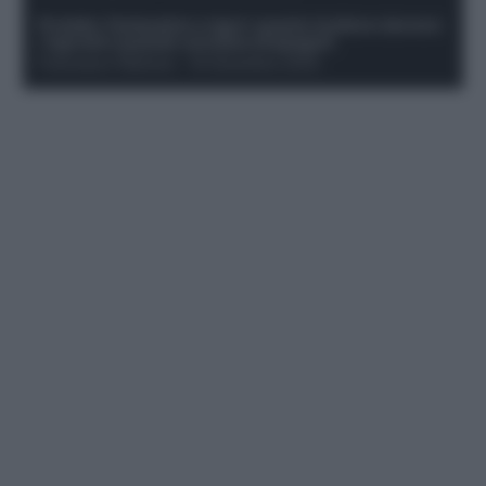
Protetto: Fantacalcio e rigori: quanto incidono davvero
i rigoristi e quando conviene strapagarli
Francesco Pipitone
-
19 Dicembre 2025