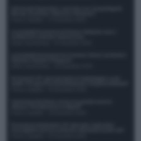
Infortunati fantacalcio: cosa fare con i lungodegenti
Morata, Dumfries, Vlahovic e Gimenez?
Franco Capalbo
-
21 Dicembre 2025
Le probabili formazioni di Genoa-Atalanta: ecco i
sostituti di Lookman e Kossounou
Guido Cantamessa
-
21 Dicembre 2025
Le probabili formazioni di Juventus-Roma: da David e
Openda a Dybala e Ferguson
Guido Cantamessa
-
20 Dicembre 2025
Formazioni 16^ giornata Serie A: ballottaggio e casi
dubbi. Chi gioca tra David/Openda e Ferguson/Dybala?
Franco Capalbo
-
20 Dicembre 2025
Calciomercato Roma, arriva un grande nome in
attacco? Si tratta di un ex Napoli!
Franco Capalbo
-
19 Dicembre 2025
Formazione fantacalcio 16^ giornata: 4 giocatori
sconsigliati e da non schierare. Rischiano brutti voti!
Franco Capalbo
-
19 Dicembre 2025