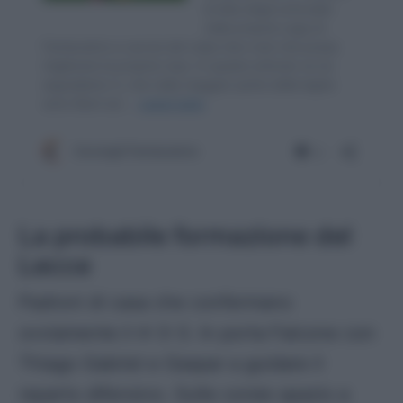
La probabile formazione del
Lecce
Padroni di casa che confermano
ovviamente il 4-3-3. In porta Falcone con
Thiago Gabriel e Gaspar a guidare il
reparto difensivo. Sulle corsie spazio a