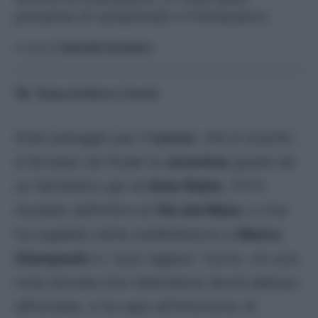
prossima di campionato e Fantacalcio.
A cura di
Gabriella Gaudiano
Tempo di lettura:
3
minuti
Gran pareggio per il
Lecce
, che è riuscito
a fermare nel finale la
Juventus
grazie ad
un fantastico gol di
Ante Rebic
.
1-1
il
risultato definitivo al
Via del Mare
, e che
ha regalato tante soddisfazioni a
Marco
Giampaolo
e i suoi ragazzi. Certo, c’è una
nota stonata che l’allenatore dovrà adesso
affrontare, e fa capo all’infortunio di