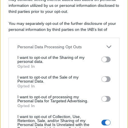
information utilized by us or personal information disclosed to
third parties prior to your opt-out.
Protetto: Fantacalcio, cosa fare con
You may separately opt-out of the further disclosure of your
Kean e Openda: i segnali dopo la
personal information by third parties on the IAB’s list of
16esima di Serie A
downstream participants.
Francesco Pipitone
Personal Data Processing Opt Outs
This information may also be disclosed by us to third parties
22 Dicembre 2025
5
minuti
on the IAB’s List of Downstream Participants that may further
I want to opt-out of the Sharing of my
disclose it to other third parties.
personal data.
Opted In
Please note that this website/app uses one or more Google
services and may gather and store information including but
I want to opt-out of the Sale of my
Personal Data.
not limited to your visit or usage behaviour. You may click to
Opted In
grant or deny consent to Google and its third-party tags to
use your data for below specified purposes in below Google
I want to opt-out of processing my
consent section.
Personal Data for Targeted Advertising.
Opted In
I want to opt-out of Collection, Use,
Retention, Sale, and/or Sharing of my
Personal Data that Is Unrelated with the