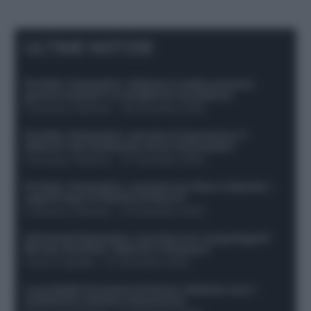
ULTIME NOTIZIE
Protetto: Fantacalcio, Hojlund e Lukaku possono
giocare insieme? Le variabili da considerare
Francesco Pipitone
-
29 Dicembre 2025
Protetto: Fantacalcio, mercato di riparazione: 5
difensori dal rendimento sicuro da prendere
Francesco Pipitone
-
27 Dicembre 2025
Protetto: Fantacalcio, cosa fare con Kean e Openda: i
segnali dopo la 16esima di Serie A
Francesco Pipitone
-
22 Dicembre 2025
Infortunati fantacalcio: cosa fare con i lungodegenti
Morata, Dumfries, Vlahovic e Gimenez?
Franco Capalbo
-
21 Dicembre 2025
Le probabili formazioni di Genoa-Atalanta: ecco i
sostituti di Lookman e Kossounou