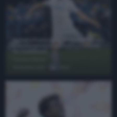
Protetto: Fantacalcio, Hojlund e Lukaku
possono giocare insieme? Le variabili
da considerare
Francesco Pipitone
29 Dicembre 2025
6
minuti