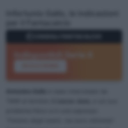
Infortunio Gallo, le indicazioni
per il Fantacalcio
CONSIGLI FANTACALCIO
Indisponibili Serie A
VAI ALLA PAGINA
Antonino Gallo
è stato intervistato da
TMW
al termine di
Lecce-Juve,
e sul suo
problema fisico si è così espresso:
“Faremo degli esami, ma sono ottimista”
.