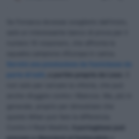
Se Fonseca dovesse sceglierlo dall’inizio,
sarà un interessante banco di prova per il
numero 10 rossonero, che affronta la
squadra campione d’Europa in carica.
Servirà una prestazione da fuoriclasse da
parte di tutti
, a partire proprio da Leao
. E
non solo per cercare la vittoria, che può
anche sfuggire contro i Blancos. Ma, più in
generale, proprio per dimostrare che
questo Milan può fare la differenza.
Contro il Real Madrid,
il portoghese può
provare a rilanciarsi al fantacalcio
e