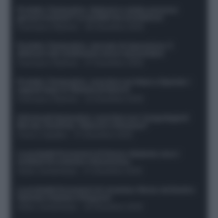
Protetto: Fantacalcio, Hojlund e Lukaku possono
giocare insieme? Le variabili da considerare
Francesco Pipitone
-
29 Dicembre 2025
Protetto: Fantacalcio, mercato di riparazione: 5
difensori dal rendimento sicuro da prendere
Francesco Pipitone
-
27 Dicembre 2025
Protetto: Fantacalcio, cosa fare con Kean e Openda: i
segnali dopo la 16esima di Serie A
Francesco Pipitone
-
22 Dicembre 2025
Infortunati fantacalcio: cosa fare con i lungodegenti
Morata, Dumfries, Vlahovic e Gimenez?
Franco Capalbo
-
21 Dicembre 2025
Le probabili formazioni di Genoa-Atalanta: ecco i
sostituti di Lookman e Kossounou
Guido Cantamessa
-
21 Dicembre 2025
Le probabili formazioni di Juventus-Roma: da David e
Openda a Dybala e Ferguson
Guido Cantamessa
-
20 Dicembre 2025