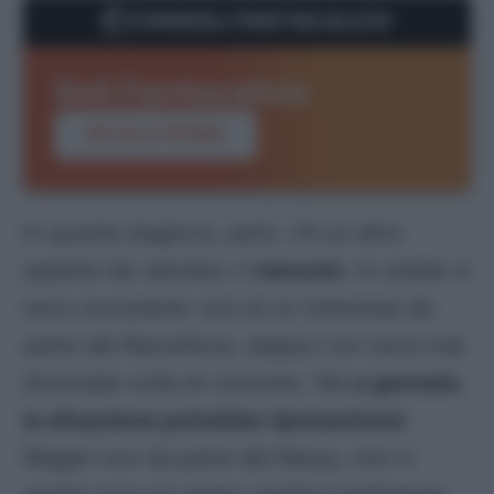
CONSIGLI FANTACALCIO
Voti Fantacalcio
VAI ALLA PAGINA
In questa stagione, però, c’è un altro
aspetto da valutare: il
mercato
. In estate si
sono succedute voci di un interesse da
parte del Barcellona, seppur non sono mai
diventate nulla di concreto. Ma
a gennaio,
la situazione potrebbe ripresentarsi
.
Magari non da parte del Barça, che in