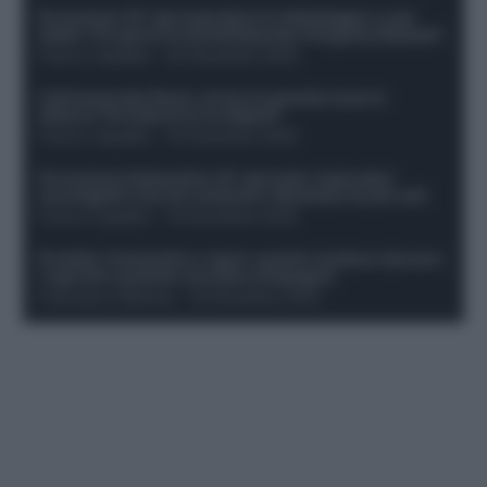
Formazioni 16^ giornata Serie A: ballottaggio e casi
dubbi. Chi gioca tra David/Openda e Ferguson/Dybala?
Franco Capalbo
-
20 Dicembre 2025
Calciomercato Roma, arriva un grande nome in
attacco? Si tratta di un ex Napoli!
Franco Capalbo
-
19 Dicembre 2025
Formazione fantacalcio 16^ giornata: 4 giocatori
sconsigliati e da non schierare. Rischiano brutti voti!
Franco Capalbo
-
19 Dicembre 2025
Protetto: Fantacalcio e rigori: quanto incidono davvero
i rigoristi e quando conviene strapagarli
Francesco Pipitone
-
19 Dicembre 2025