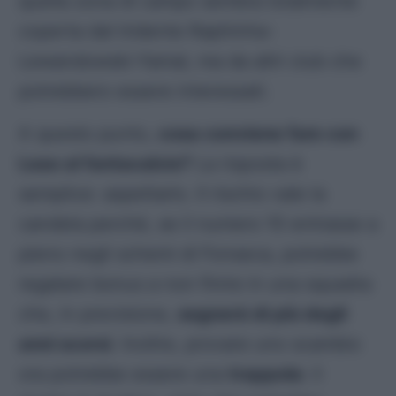
quella zona di campo sembra totalmente
coperta dal tridente Raphinha-
Lewandowski-Yamal, ma da altri club che
potrebbero essere interessati.
A questo punto,
cosa conviene fare con
Leao al fantacalcio?
La risposta è
semplice: aspettarlo. Il rischio vale la
candela perché, se il numero 10 entrasse a
pieno negli schemi di Fonseca, potrebbe
regalare bonus a non finire in una squadra
che, in previsione,
segnerà di più degli
anni scorsi
. Inoltre, provare uno scambio
ora potrebbe essere una
trappola
: il