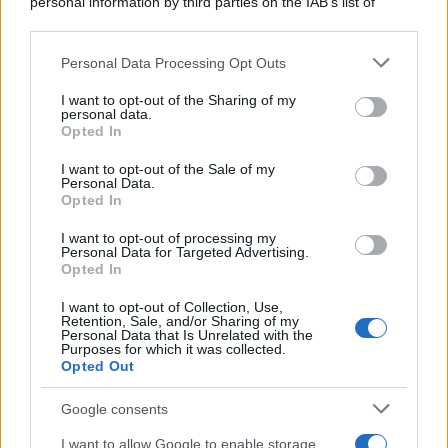
personal information by third parties on the IAB’s list of
downstream participants.
Personal Data Processing Opt Outs
This information may also be disclosed by us to third parties
Protetto: Fantacalcio, cosa fare con
on the IAB’s List of Downstream Participants that may further
Kean e Openda: i segnali dopo la
I want to opt-out of the Sharing of my
disclose it to other third parties.
16esima di Serie A
personal data.
Opted In
Please note that this website/app uses one or more Google
Francesco Pipitone
services and may gather and store information including but
I want to opt-out of the Sale of my
22 Dicembre 2025
5
minuti
Personal Data.
not limited to your visit or usage behaviour. You may click to
Opted In
grant or deny consent to Google and its third-party tags to
use your data for below specified purposes in below Google
I want to opt-out of processing my
consent section.
Personal Data for Targeted Advertising.
Opted In
I want to opt-out of Collection, Use,
Retention, Sale, and/or Sharing of my
Personal Data that Is Unrelated with the
Purposes for which it was collected.
Opted Out
Google consents
I want to allow Google to enable storage