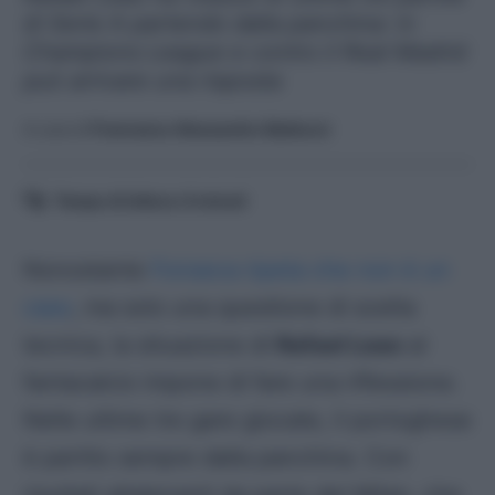
di Serie A partendo dalla panchina: in
Champions League e contro il Real Madrid
può arrivare una risposta
A cura di
Francesco Alessandro Balducci
Tempo di lettura:
6
minuti
Nonostante
Fonseca ripeta che non è un
caso
, ma solo una questione di scelta
tecnica, la situazione di
Rafael Leao
al
fantacalcio impone di fare una riflessione.
Nelle ultime tre gare giocate, il portoghese
è partito sempre dalla panchina. Con