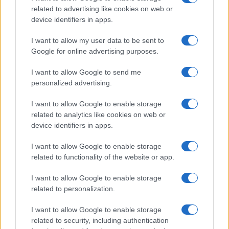
related to advertising like cookies on web or
Infortunati fantacalcio: cosa fare con i
device identifiers in apps.
lungodegenti Morata, Dumfries,
Vlahovic e Gimenez?
I want to allow my user data to be sent to
Google for online advertising purposes.
Franco Capalbo
21 Dicembre 2025
4
minuti
I want to allow Google to send me
personalized advertising.
I want to allow Google to enable storage
related to analytics like cookies on web or
device identifiers in apps.
I want to allow Google to enable storage
related to functionality of the website or app.
I want to allow Google to enable storage
related to personalization.
I want to allow Google to enable storage
related to security, including authentication