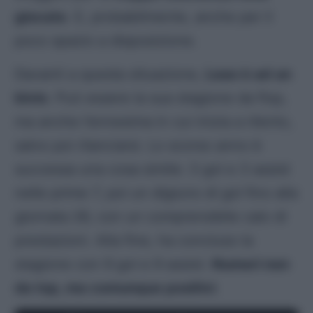
giocate
. E, probabilmente, anche per il
poco spazio a disposizione.
Davanti a questa situazione,
Leao è ad un
bivio
. Può essere la sua stagione da flop,
ma anche l’ennesima in cui inizia a rilento,
salvo poi rilanciarsi. Lo scorso anno è
successa una cosa simile: 3 gol e 3 assist
nelle prime 7, poi un digiuno di gol fino alla
giornata 26, con un comprensibile calo di
prestazioni. Alla fine, ha concluso la
stagione con 9 gol e 9 assist.
Numeri non
da top, ma comunque positivi
.