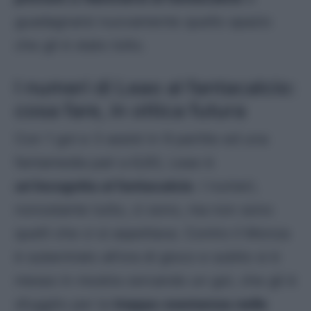
guadagnarsi nuovamente quello spazio
che gli è stato tolto.
I numeri di Leao al fantacalcio:
cosa fare, in ottica futura
Con 1 gol e 3 assist in 9 partite ed una
fantamedia pari a 6,83, Leao è
un’incognita al fantacalcio
. I numeri,
nonostante tutto, ci sono, ma non sono
quelli che ci si aspettava. Contro il Monza
è subentrato all’ora di gioco e subito si è
messo in mostra cercando un gol, che gli è
sfuggito per la
troppa veemenza nelle