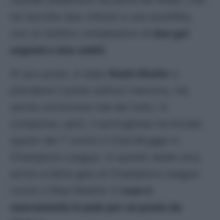
risultati altalenanti da parte del Milan, che
ha raccolto due vittorie e una sconfitta,
con un bottino complessivo di
due gol
segnati e due subìti
.
Al suo posto, è stato
Noah Okafor
a
prendersi il posto sull’out mancino, ma
senza convincere mai del tutto. In
compenso, però, il portoghese ha trovato
spazio dal 1′ contro il
Club Brugge
in
Champions League
. In questo week-end,
arriva un’altra gara di Champions League
contro il Real Madrid. E
Leao è
nuovamente in pole per un posto da