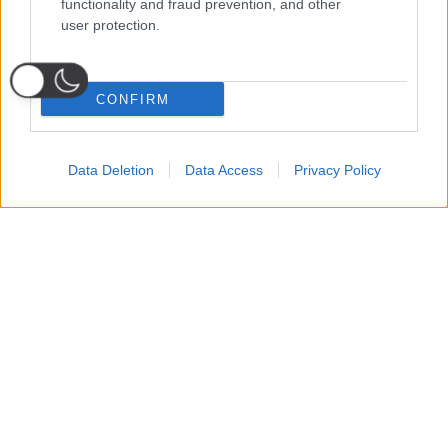
functionality and fraud prevention, and other
user protection.
CONFIRM
Data Deletion
Data Access
Privacy Policy
Probabili
Voti
Seguici su Youtube
Seguici su
Seguici su
Formazioni
Telegram
Whatsapp