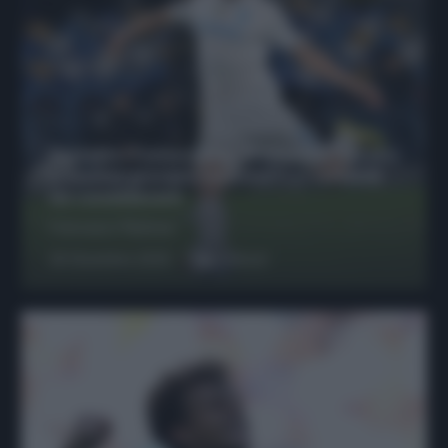
Protetto: Fantacalcio, Hojlund e Lukaku
possono giocare insieme? Le variabili
da considerare
Francesco Pipitone
29 Dicembre 2025
6
minuti