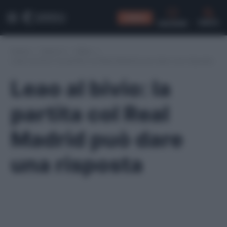
CONSIGLI
CERCA
Home
/
Serie A
/
Milan
/
Leao al bivio: la partita col Real Madrid può dare una risposta
Leao al bivio: la
partita col Real
Madrid può dare
una risposta