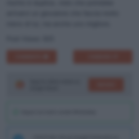
rischio è duplice, visto che potrebbe
arrivarvi un giocatore che faccia molto
meno di lui, ma anche uno migliore.
Post Views:
925
COMMENTA
CONDIVIDI
Segui le ultime notizie su
SEGUICI
Google News!
Seguici sul nostro canale WhatsaApp
Unisciti alla chat di Consigli Fantacalcio su