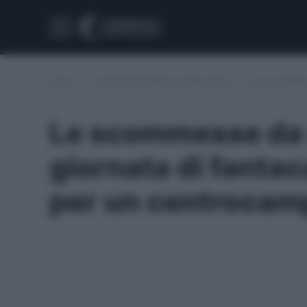
Home
/
Consigli formazione fantacalcio
/
Le scommesse 
Le scommesse da s
giornata di fantac
per un centrocampi