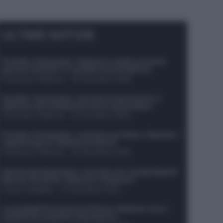
ULTIME NOTIZIE
Protetto: Fantacalcio, Hojlund e Lukaku possono
giocare insieme? Le variabili da considerare
Francesco Pipitone
-
29 Dicembre 2025
Protetto: Fantacalcio, mercato di riparazione: 5
difensori dal rendimento sicuro da prendere
Francesco Pipitone
-
27 Dicembre 2025
Protetto: Fantacalcio, cosa fare con Kean e Openda: i
segnali dopo la 16esima di Serie A
Francesco Pipitone
-
22 Dicembre 2025
Infortunati fantacalcio: cosa fare con i lungodegenti
Morata, Dumfries, Vlahovic e Gimenez?
Franco Capalbo
-
21 Dicembre 2025
Le probabili formazioni di Genoa-Atalanta: ecco i
sostituti di Lookman e Kossounou