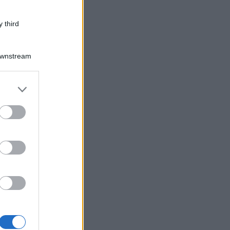
 third
Downstream
er and store
to grant or
ed purposes