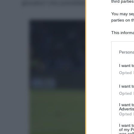
third parties
giocatori che potrebbero sorprendervi,
You may sepa
parties on t
This informa
Participants
Please note
Persona
information 
deny consent
I want t
in below Go
Opted 
I want t
Opted 
I want 
Advertis
Opted 
I want t
of my P
was col