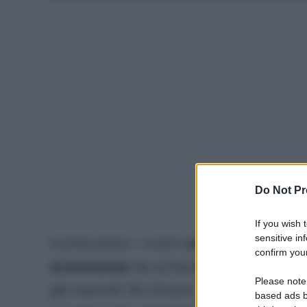
Do Not Pr
If you wish 
sensitive in
Continuiamo i nostri
consigl
i in vista d
confirm your
scommesse
da schierare al
fantacalci
Please note
già martedì 28 ottobre con l’anticipo tr
based ads b