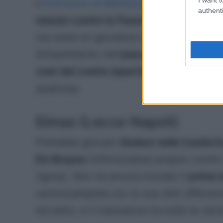
L’
infortunio di Mkhitaryan
contro il
Napo
authenti
minuto contro la Fiorentina
. Fino ad or
ma resta un giocatore dalla grande prop
d’inserimento nell’
area di rigore avvers
cost del vostro reparto
, è arrivato il 
qualcosa.
Elmas (Lecce-Napoli)
Potrebbe giocare
titolare nella trasfer
De Bruyne
(infortunatosi proprio contro 
rigore). Non ha ancora trovato il
primo 
centrocampista con le sue doti offensi
ed estro, e il macedone ha tutte le carte