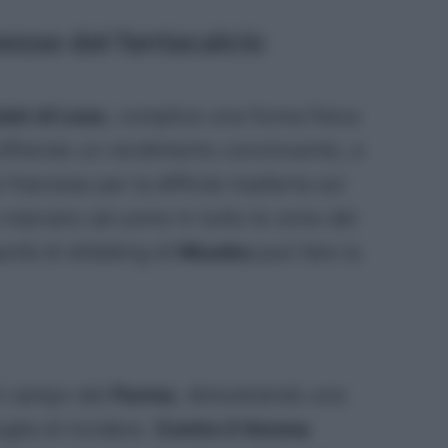
sse del fantacalcio
sist di Leao
, complice una forma fisica
offrendo un rendimento convincente, e
rancese per la difficile trasferta sul
marcano ad uomo in tutto le zone del
cità di dribbling di
Nkunku
può fare la
ul campo del
Parma
, dimostrando una
glia di incidere.
Contro il Verona