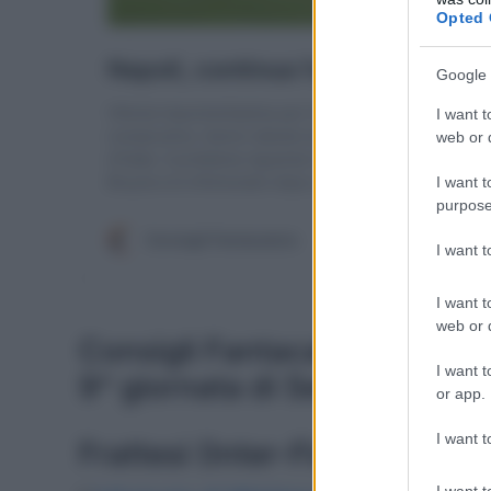
Opted 
Google 
I want t
web or d
I want t
purpose
I want 
I want t
web or d
Consigli Fantacalcio: schie
I want t
9^ giornata di Serie A
or app.
I want t
Frattesi (Inter-Fiorentina)
I want t