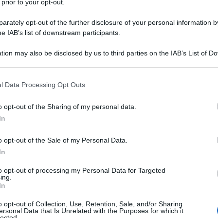
 prior to your opt-out.
 e
occhio al turnover
!
rately opt-out of the further disclosure of your personal information by
he IAB’s list of downstream participants.
tion may also be disclosed by us to third parties on the IAB’s List of 
 that may further disclose it to other third parties.
 that this website/app uses one or more Google services and may gath
l Data Processing Opt Outs
including but not limited to your visit or usage behaviour. You may click 
 to Google and its third-party tags to use your data for below specifi
o opt-out of the Sharing of my personal data.
ogle consent section.
In
o opt-out of the Sale of my Personal Data.
In
to opt-out of processing my Personal Data for Targeted
ing.
In
o opt-out of Collection, Use, Retention, Sale, and/or Sharing
ersonal Data that Is Unrelated with the Purposes for which it
lected.