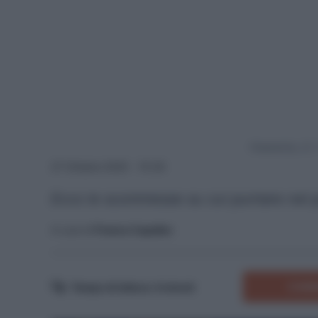
Powered by
27 Ottobre 2025 - 15:30
Ecco le scommesse su cui puntare nel 
A cura di
Franco Capalbo
COMM
Tempo di lettura:
4
minuti