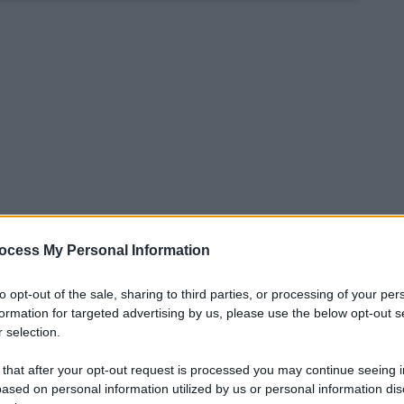
ocess My Personal Information
to opt-out of the sale, sharing to third parties, or processing of your per
formation for targeted advertising by us, please use the below opt-out s
el
turno infrasettimanale
di Serie A con le
 selection.
o
. Vi ricordiamo che la
9^ giornata
inizierà
 that after your opt-out request is processed you may continue seeing i
a
Lecce e Napoli
. Analizziamo, dunque, i
ased on personal information utilized by us or personal information dis