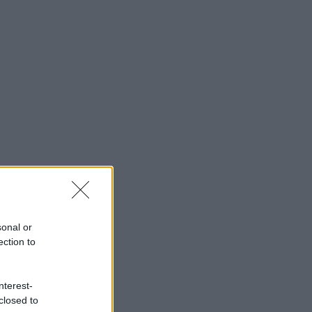
sonal or
ection to
nterest-
closed to