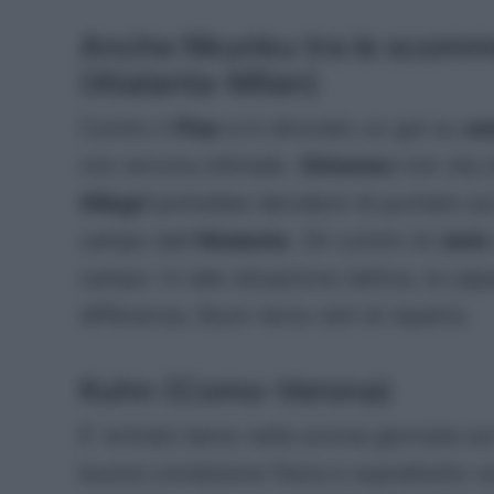
Anche Nkunku tra le scomme
(Atalanta-Milan)
Contro il
Pisa
si è divorato un gol su
as
non ancora ottimale.
Gimenez
non sta 
Allegri
potrebbe decidere di puntare sul f
campo dell’
Atalanta
. Gli uomini di
Juric
campo: in tale situazione tattica, la capa
differenza. Buon terzo slot di reparto.
Kuhn (Como-Verona)
E’ entrato bene nella scorsa giornata s
buona condizione fisica e soprattutto vo