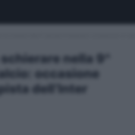
da schierare nella 9^ giornata di fantacalcio: occasione per un cent
chierare nella 9^
alcio: occasione
sta dell’Inter