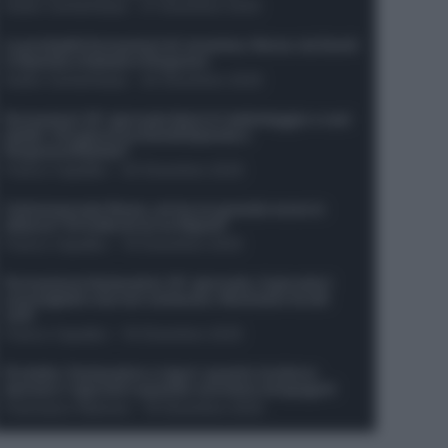
Guido Cantamessa
-
21 Dicembre 2025
Le probabili formazioni di Juventus-Roma: da David
e Openda a Dybala e Ferguson
Guido Cantamessa
-
20 Dicembre 2025
Formazioni 16^ giornata Serie A: ballottaggio e casi
dubbi. Chi gioca tra David/Openda e
Ferguson/Dybala?
Franco Capalbo
-
20 Dicembre 2025
Calciomercato Roma, arriva un grande nome in
attacco? Si tratta di un ex Napoli!
Franco Capalbo
-
19 Dicembre 2025
Formazione fantacalcio 16^ giornata: 4 giocatori
sconsigliati e da non schierare. Rischiano brutti
voti!
Franco Capalbo
-
19 Dicembre 2025
Protetto: Fantacalcio e rigori: quanto incidono
davvero i rigoristi e quando conviene strapagarli
Francesco Pipitone
-
19 Dicembre 2025