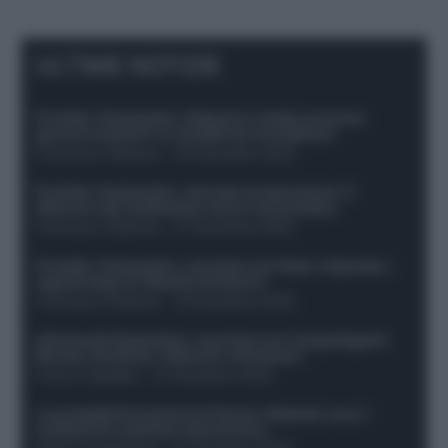
ULTIME NOTIZIE
Protetto: Fantacalcio, Hojlund e Lukaku possono
giocare insieme? Le variabili da considerare
Francesco Pipitone
-
29 Dicembre 2025
Protetto: Fantacalcio, mercato di riparazione: 5
difensori dal rendimento sicuro da prendere
Francesco Pipitone
-
27 Dicembre 2025
Protetto: Fantacalcio, cosa fare con Kean e Openda: i
segnali dopo la 16esima di Serie A
Francesco Pipitone
-
22 Dicembre 2025
Infortunati fantacalcio: cosa fare con i lungodegenti
Morata, Dumfries, Vlahovic e Gimenez?
Franco Capalbo
-
21 Dicembre 2025
Le probabili formazioni di Genoa-Atalanta: ecco i
sostituti di Lookman e Kossounou