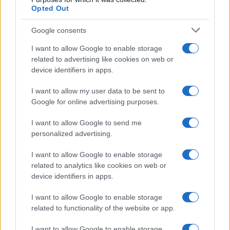
Opted Out
Infortunati fantacalcio: cosa fare con i
lungodegenti Morata, Dumfries,
Google consents
Vlahovic e Gimenez?
I want to allow Google to enable storage
Franco Capalbo
related to advertising like cookies on web or
21 Dicembre 2025
4
minuti
device identifiers in apps.
I want to allow my user data to be sent to
Google for online advertising purposes.
I want to allow Google to send me
personalized advertising.
I want to allow Google to enable storage
related to analytics like cookies on web or
device identifiers in apps.
I want to allow Google to enable storage
related to functionality of the website or app.
I want to allow Google to enable storage