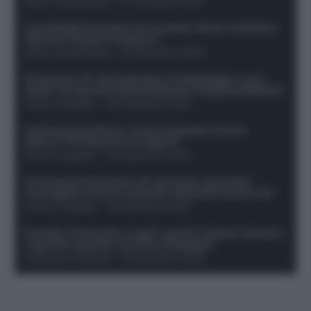
Guido Cantamessa
-
21 Dicembre 2025
Le probabili formazioni di Juventus-Roma: da David e
Openda a Dybala e Ferguson
Guido Cantamessa
-
20 Dicembre 2025
Formazioni 16^ giornata Serie A: ballottaggio e casi
dubbi. Chi gioca tra David/Openda e Ferguson/Dybala?
Franco Capalbo
-
20 Dicembre 2025
Calciomercato Roma, arriva un grande nome in
attacco? Si tratta di un ex Napoli!
Franco Capalbo
-
19 Dicembre 2025
Formazione fantacalcio 16^ giornata: 4 giocatori
sconsigliati e da non schierare. Rischiano brutti voti!
Franco Capalbo
-
19 Dicembre 2025
Protetto: Fantacalcio e rigori: quanto incidono davvero
i rigoristi e quando conviene strapagarli
Francesco Pipitone
-
19 Dicembre 2025