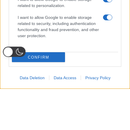
related to personalization.
I want to allow Google to enable storage
related to security, including authentication
functionality and fraud prevention, and other
user protection.
CONFIRM
Data Deletion
Data Access
Privacy Policy
Probabili
Voti
Seguici su Youtube
Seguici su
Seguici su
Formazioni
Telegram
Whatsapp
Strumenti Fantacalcio
Voti Fantacalcio Serie A
Lista Fantacalcio
Probabili Formazioni Serie A