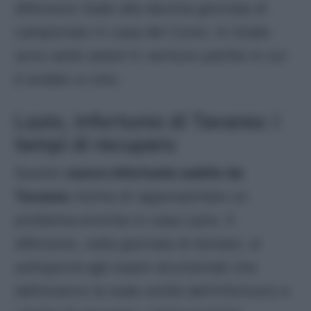
difensore risale alla decima giornata di
campionato in casa del Como. In totale
sono sette assist in ventuno partite in cui
è andato a voto.
Lazio, infortunio di Tavares: i
tempi di recupero
Questo
nuovo infortunio subito da
Tavares
rischia di rappresentare un
problema enorme in casa Lazio. Il
difensore, nella giornata di domani, si
sottoporrà agli esami strumentali che
definiranno la reale entità dell’infortunio e