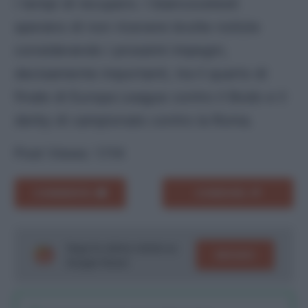
i tempi di recupero. I biancocelesti
sperano di non ricevere brutte notizie
considerando i prossimi impegni,
decisamente importanti, tra il quarto di
finale di Europa League contro il Bodo e il
derby di campionato contro la Roma.
Post Views:
1.114
COMMENTA
CONDIVIDI
Segui le ultime notizie su
SEGUICI
Google News!