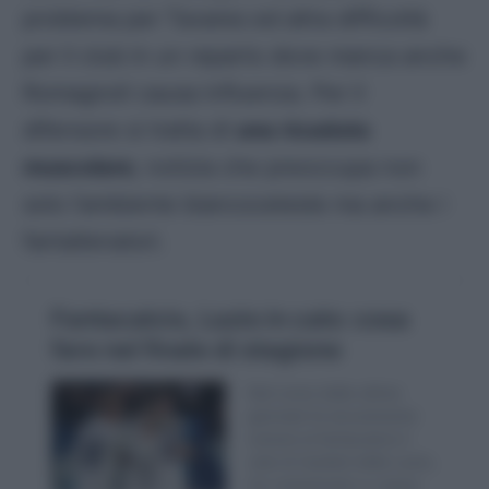
problema per Tavares ed altra difficoltà
per il club in un reparto dove manca anche
Romagnoli causa influenza. Per il
difensore si tratta di
una ricaduta
muscolare
; notizia che preoccupa non
solo l’ambiente biancoceleste ma anche i
fantallenatori.