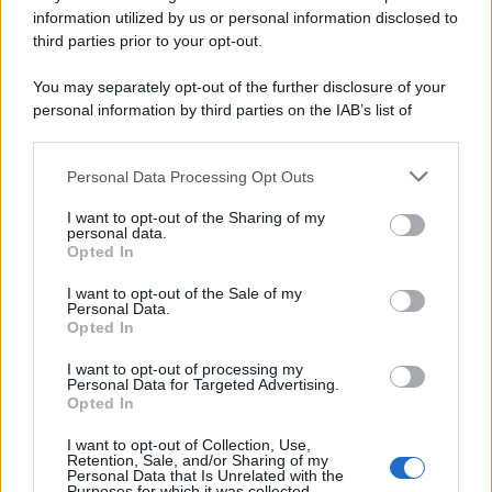
information utilized by us or personal information disclosed to
third parties prior to your opt-out.
Protetto: Fantacalcio, cosa fare con
You may separately opt-out of the further disclosure of your
Kean e Openda: i segnali dopo la
personal information by third parties on the IAB’s list of
16esima di Serie A
downstream participants.
Francesco Pipitone
Personal Data Processing Opt Outs
This information may also be disclosed by us to third parties
22 Dicembre 2025
5
minuti
on the IAB’s List of Downstream Participants that may further
I want to opt-out of the Sharing of my
disclose it to other third parties.
personal data.
Opted In
Please note that this website/app uses one or more Google
services and may gather and store information including but
I want to opt-out of the Sale of my
Personal Data.
not limited to your visit or usage behaviour. You may click to
Opted In
grant or deny consent to Google and its third-party tags to
use your data for below specified purposes in below Google
I want to opt-out of processing my
consent section.
Personal Data for Targeted Advertising.
Opted In
I want to opt-out of Collection, Use,
Retention, Sale, and/or Sharing of my
Personal Data that Is Unrelated with the
Purposes for which it was collected.