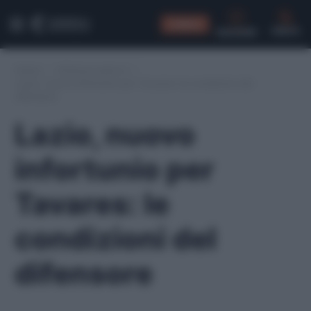
CONSIGLI
CERCA
Home
/
Infortuni serie A
/
Lazio, nuovo infortunio per Tavares: le condizioni del
difensore
Lazio, nuovo
infortunio per
Tavares: le
condizioni del
difensore