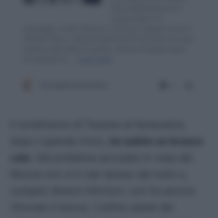
Il rendimento di Tavares al fantacalcio,
dopo il grande inizio,
ha subito un brusco
calo
. Dal problema accusato in casa del
Monza non si è mai ripreso del tutto e,
complici diversi infortuni, non ha ancora
ritrovato il bonus. L’ultimo assist del