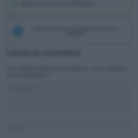
Seguici sul nostro canale WhatsaApp
Unisciti alla chat di Consigli Fantacalcio su
Telegram
Lascia un commento
Il tuo indirizzo email non sarà pubblicato.
I campi obbligatori
sono contrassegnati
*