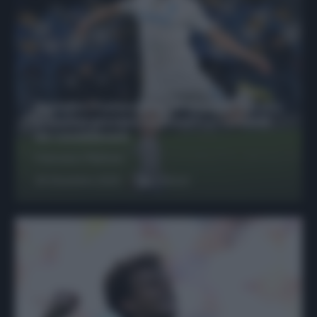
Protetto: Fantacalcio, Hojlund e Lukaku
possono giocare insieme? Le variabili
da considerare
Francesco Pipitone
29 Dicembre 2025
6
minuti