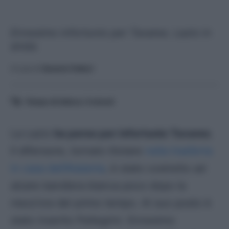
Ennesimo infortunio per Tavares. Lazio in
ansia.
A cura di
Saverio Fattori
Tempo di lettura:
3
minuti
La Lazio
ha perso per infortunio Tavares
.
Il difensore, tornato titolare
nella trasferta
in casa dell’Atalanta
, è stato costretto ad
alzare bandiera bianca poco dopo la
mezz’ora del primo tempo. Al suo posto è
stato inserito Pellegrini. Ennesimo