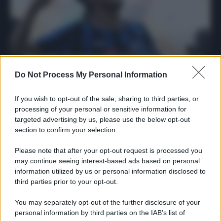
Protetto: Fantacalcio, mercato di
riparazione: 5 difensori dal rendimento
Do Not Process My Personal Information
sicuro da prendere
Francesco Pipitone
If you wish to opt-out of the sale, sharing to third parties, or
processing of your personal or sensitive information for
27 Dicembre 2025
3
minuti
targeted advertising by us, please use the below opt-out
section to confirm your selection.
Please note that after your opt-out request is processed you
may continue seeing interest-based ads based on personal
information utilized by us or personal information disclosed to
third parties prior to your opt-out.
You may separately opt-out of the further disclosure of your
personal information by third parties on the IAB’s list of