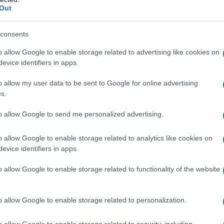
Out
ortoghese. La notizia è deludente anche
e sul novellino della
Serie A
dato il suo
consents
de al
Fantacalcio
con
Tavares
o allow Google to enable storage related to advertising like cookies on
evice identifiers in apps.
o allow my user data to be sent to Google for online advertising
s.
to allow Google to send me personalized advertising.
o allow Google to enable storage related to analytics like cookies on
evice identifiers in apps.
o allow Google to enable storage related to functionality of the website
o allow Google to enable storage related to personalization.
o allow Google to enable storage related to security, including