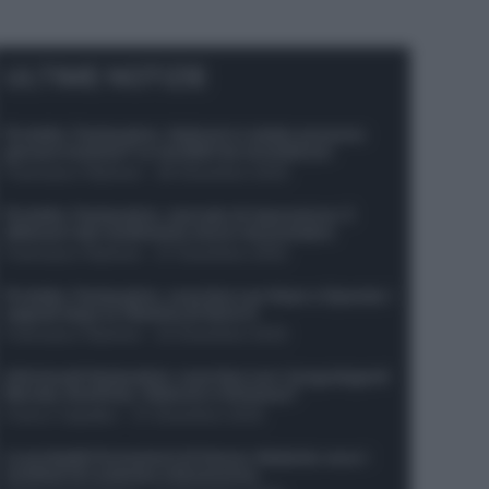
ULTIME NOTIZIE
Protetto: Fantacalcio, Hojlund e Lukaku possono
giocare insieme? Le variabili da considerare
Francesco Pipitone
-
29 Dicembre 2025
Protetto: Fantacalcio, mercato di riparazione: 5
difensori dal rendimento sicuro da prendere
Francesco Pipitone
-
27 Dicembre 2025
Protetto: Fantacalcio, cosa fare con Kean e Openda: i
segnali dopo la 16esima di Serie A
Francesco Pipitone
-
22 Dicembre 2025
Infortunati fantacalcio: cosa fare con i lungodegenti
Morata, Dumfries, Vlahovic e Gimenez?
Franco Capalbo
-
21 Dicembre 2025
Le probabili formazioni di Genoa-Atalanta: ecco i
sostituti di Lookman e Kossounou