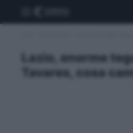
Home
/
Infortuni serie A
/
Lazio, enorme tegola: lesione
Lazio, enorme tego
Tavares, cosa cam