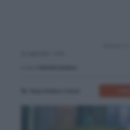
Powered by
23 Luglio 2024 - 15:42
A cura di
Gabriella Gaudiano
COMM
Tempo di lettura:
4
minuti