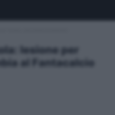
 per Tavares, cosa cambia al Fantacalcio
la: lesione per
bia al Fantacalcio