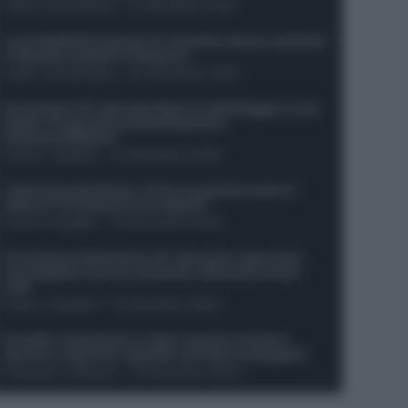
Guido Cantamessa
-
21 Dicembre 2025
Le probabili formazioni di Juventus-Roma: da David
e Openda a Dybala e Ferguson
Guido Cantamessa
-
20 Dicembre 2025
Formazioni 16^ giornata Serie A: ballottaggio e casi
dubbi. Chi gioca tra David/Openda e
Ferguson/Dybala?
Franco Capalbo
-
20 Dicembre 2025
Calciomercato Roma, arriva un grande nome in
attacco? Si tratta di un ex Napoli!
Franco Capalbo
-
19 Dicembre 2025
Formazione fantacalcio 16^ giornata: 4 giocatori
sconsigliati e da non schierare. Rischiano brutti
voti!
Franco Capalbo
-
19 Dicembre 2025
Protetto: Fantacalcio e rigori: quanto incidono
davvero i rigoristi e quando conviene strapagarli
Francesco Pipitone
-
19 Dicembre 2025