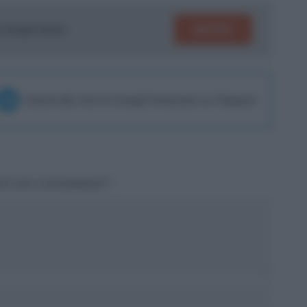
SEGUICI
su Google News!
Unisciti alla chat di Consigli Fantacalcio su Telegram
tori sono contrassegnati
*