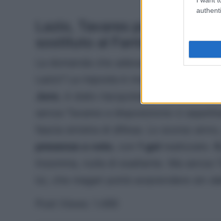
authenti
Lazio, Tavares può saltare le 
sostituto al Fantacalcio?
La domanda che adesso tutti si pongono
Lazio? La risposta è molto semplice e p
Juve
, è stato riacquistato in prestito (c
senza Tavares a disposizione ci aspettiam
fascia sinistra di difesa. Lo scorso anno
presenze a voto
, con
1 gol
realizzato.
5
Insomma, nulla di esaltante. Ma senza 
lui, che magari potrà sorprendere sin dall
Post Views:
1.490