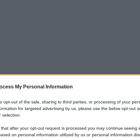
Baroni. L’infortunio di Nuno Tavares è più
ocess My Personal Information
strumentali la dice male anche in ottica
to opt-out of the sale, sharing to third parties, or processing of your per
formation for targeted advertising by us, please use the below opt-out s
 selection.
co Baroni
. Si è fermato
Nuno Tavares
, il
 that after your opt-out request is processed you may continue seeing i
l’
Arsenal
solo qualche giorno fa.
ased on personal information utilized by us or personal information dis
debutto in biancoceleste, nell’amichevole