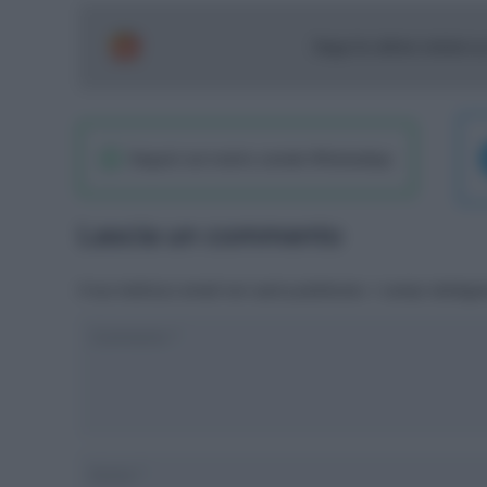
Segui le ultime notizie 
Seguici sul nostro canale WhatsaApp
Lascia un commento
Il tuo indirizzo email non sarà pubblicato.
I campi obbliga