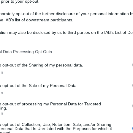
 prior to your opt-out.
per lui, uscito prima della fine del primo
rately opt-out of the further disclosure of your personal information by
attasse di un guaio muscolare, ma l’esito
he IAB’s list of downstream participants.
tà ancora peggiore.
tion may also be disclosed by us to third parties on the IAB’s List of 
 that may further disclose it to other third parties.
li nei giorni seguenti al
friendly match
, ma
 that this website/app uses one or more Google services and may gath
l Data Processing Opt Outs
o. C’è lesione muscolare alla coscia
including but not limited to your visit or usage behaviour. You may click 
 to Google and its third-party tags to use your data for below specifi
 passato in prestito alla
Lazio
con obbligo
o opt-out of the Sharing of my personal data.
ogle consent section.
In
abili in
3 settimane,
e questa è la
roni
. Tavares salterà con tutta probabilità
o opt-out of the Sale of my Personal Data.
In
to che è costretto a saltare la
to opt-out of processing my Personal Data for Targeted
ing.
In
n campo solo a settembre. Al momento, la
o opt-out of Collection, Use, Retention, Sale, and/or Sharing
ufficiale, ma si attendono novità ancora
ersonal Data that Is Unrelated with the Purposes for which it
lected.