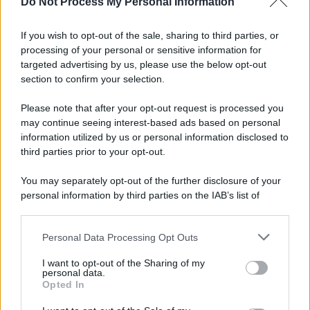
Do Not Process My Personal Information
If you wish to opt-out of the sale, sharing to third parties, or
processing of your personal or sensitive information for
targeted advertising by us, please use the below opt-out
section to confirm your selection.
Please note that after your opt-out request is processed you
may continue seeing interest-based ads based on personal
information utilized by us or personal information disclosed to
third parties prior to your opt-out.
Protetto: Fantacalcio, cosa fare con
Kean e Openda: i segnali dopo la
You may separately opt-out of the further disclosure of your
16esima di Serie A
personal information by third parties on the IAB’s list of
downstream participants.
Francesco Pipitone
22 Dicembre 2025
5
minuti
Personal Data Processing Opt Outs
This information may also be disclosed by us to third parties
on the IAB’s List of Downstream Participants that may further
I want to opt-out of the Sharing of my
disclose it to other third parties.
personal data.
Opted In
Please note that this website/app uses one or more Google
services and may gather and store information including but