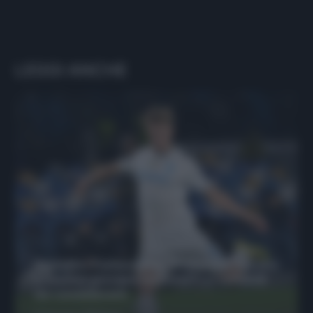
LEGGI ANCHE
Protetto: Fantacalcio, Hojlund e Lukaku
possono giocare insieme? Le variabili
da considerare