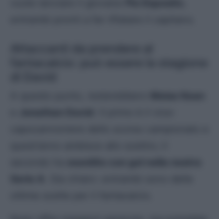
vuole lanciare il giovane
Pio Esposito
,
entrambi pronti a far rifiatare il capitano.
Attaccanti da prendere al
fantacalcio: può essere la stagione
di David
A questo punto, resterebbero
Moise Kean
e
Jonathan David
. Il primo è il vice-
capocannoniere dello scorso campionato e
quest’anno ambisce allo scettro; il
secondo ha
esordito con gol nella nostra
Serie A
. Sia chiaro: entrambi sono delle
ottime scelte per il fantacalcio.