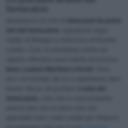
fantacalcio
Quest’anno c’è crisi di
attaccanti da primo
slot del fantacalcio
, soprattutto dopo
l’addio di Retegui e l’infortunio di Romelu
Lukaku. Così, le primissime scelte nel
reparto offensivo sono ridotte al lumicino:
Kean, Lautaro Martinez e David
. Sono
loro i tre bomber da cui ci aspettiamo tanti
bonus. Ma su chi puntare all’
asta del
fantacalcio
, visto che in rosa possiamo
averne solo uno (a meno che non
spendiate tutti i vostri crediti per l’attacco,
ma sappiamo che non è una
strategia