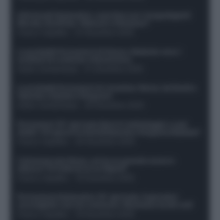
Infortunati fantacalcio: cosa fare con i lungodegenti
Morata, Dumfries, Vlahovic e Gimenez?
Franco Capalbo
-
21 Dicembre 2025
Le probabili formazioni di Genoa-Atalanta: ecco i
sostituti di Lookman e Kossounou
Guido Cantamessa
-
21 Dicembre 2025
Le probabili formazioni di Juventus-Roma: da David e
Openda a Dybala e Ferguson
Guido Cantamessa
-
20 Dicembre 2025
Formazioni 16^ giornata Serie A: ballottaggio e casi
dubbi. Chi gioca tra David/Openda e Ferguson/Dybala?
Franco Capalbo
-
20 Dicembre 2025
Calciomercato Roma, arriva un grande nome in
attacco? Si tratta di un ex Napoli!
Franco Capalbo
-
19 Dicembre 2025
Formazione fantacalcio 16^ giornata: 4 giocatori
sconsigliati e da non schierare. Rischiano brutti voti!
Franco Capalbo
-
19 Dicembre 2025