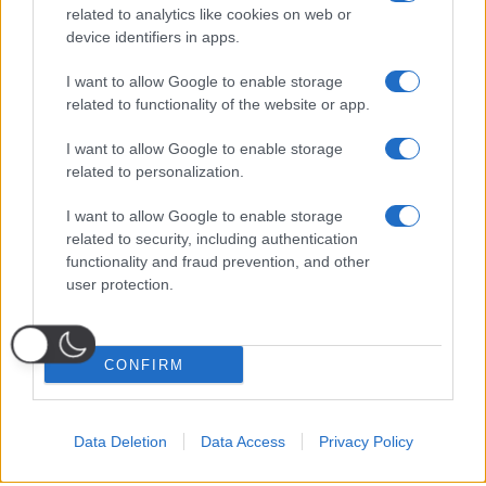
related to analytics like cookies on web or
device identifiers in apps.
I want to allow Google to enable storage
related to functionality of the website or app.
I want to allow Google to enable storage
related to personalization.
I want to allow Google to enable storage
related to security, including authentication
functionality and fraud prevention, and other
user protection.
CONFIRM
Data Deletion
Data Access
Privacy Policy
Probabili
Voti
Seguici su Youtube
Seguici su
Seguici su
Formazioni
Telegram
Whatsapp