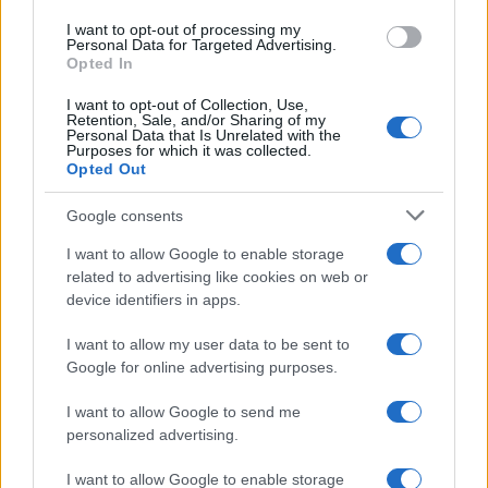
use your data for below specified purposes in below Google
I want to opt-out of processing my
consent section.
Personal Data for Targeted Advertising.
Opted In
I want to opt-out of Collection, Use,
Retention, Sale, and/or Sharing of my
Personal Data that Is Unrelated with the
Purposes for which it was collected.
Opted Out
Google consents
I want to allow Google to enable storage
Infortunati fantacalcio: cosa fare con i
related to advertising like cookies on web or
lungodegenti Morata, Dumfries,
device identifiers in apps.
Vlahovic e Gimenez?
I want to allow my user data to be sent to
Franco Capalbo
Google for online advertising purposes.
21 Dicembre 2025
4
minuti
I want to allow Google to send me
personalized advertising.
I want to allow Google to enable storage