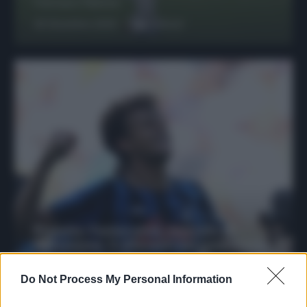
Francesco Pipitone
29 Dicembre 2025
6
minuti
Protetto: Fantacalcio, mercato di
riparazione: 5 difensori dal rendimento
sicuro da prendere
Do Not Process My Personal Information
Francesco Pipitone
27 Dicembre 2025
3
minuti