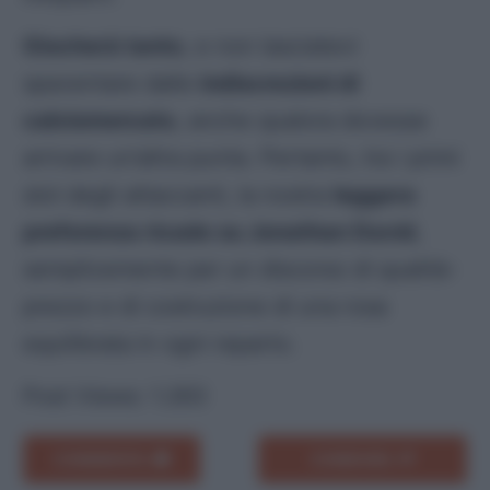
Giocherà tanto
, e non lasciatevi
spaventare dalle
indiscrezioni di
calciomercato
, anche qualora dovesse
arrivare un’altra punta. Pertanto, tra i primi
slot degli attaccanti, la nostra
leggera
preferenza ricade su Jonathan David
,
semplicemente per un discorso di qualità-
prezzo e di costruzione di una rosa
equilibrata in ogni reparto.
Post Views:
1.263
COMMENTA
CONDIVIDI