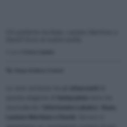
Chi preferire tra Kean, Lautaro Martinez e
David? Ecco la nostra scelta.
A cura di
Franco Capalbo
Tempo di lettura:
5
minuti
Le vere certezze tra gli
attaccanti
di
questa stagione di
fantacalcio
sono tre
(escludendo l’
infortunato Lukaku
):
Kean,
Lautaro Martinez e David
. Da loro ci
aspettiamo un consistente numero di gol,