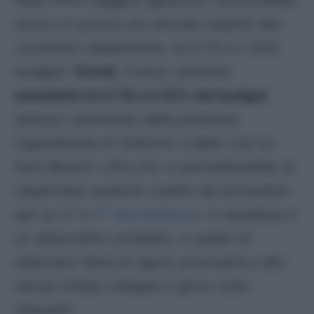
Kean offre maggiori garanzie, ma potrebbe
avere un prezzo più elevato rispetto allo
Juventino (idealmente, tra il 25 e il 30%
budget).
David
, invece, potreste
prenderlo tra il 18 e il 22% del budget
(prezzo calmierato dalla presenza
ingombrante di Vlahovic e dalle voci su
Kolo Muani): cifra che vi permetterebbe di
risparmiare qualche credito da reinvestire
per un 2^ e
3^ slot d’attacco
. Il canadese è
un attaccante completo, in grado di
attaccare l’area di rigore avversaria e allo
stesso tempo relegare il gioco sulla
trequarti.