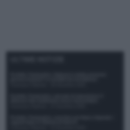
ULTIME NOTIZIE
Protetto: Fantacalcio, Hojlund e Lukaku possono
giocare insieme? Le variabili da considerare
Francesco Pipitone
-
29 Dicembre 2025
Protetto: Fantacalcio, mercato di riparazione: 5
difensori dal rendimento sicuro da prendere
Francesco Pipitone
-
27 Dicembre 2025
Protetto: Fantacalcio, cosa fare con Kean e Openda: i
segnali dopo la 16esima di Serie A
Francesco Pipitone
-
22 Dicembre 2025