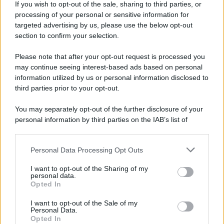
If you wish to opt-out of the sale, sharing to third parties, or
processing of your personal or sensitive information for
targeted advertising by us, please use the below opt-out
section to confirm your selection.
Please note that after your opt-out request is processed you
may continue seeing interest-based ads based on personal
information utilized by us or personal information disclosed to
third parties prior to your opt-out.
You may separately opt-out of the further disclosure of your
personal information by third parties on the IAB’s list of
downstream participants.
Protetto: Fantacalcio, cosa fare con
Personal Data Processing Opt Outs
This information may also be disclosed by us to third parties
Kean e Openda: i segnali dopo la
on the IAB’s List of Downstream Participants that may further
16esima di Serie A
I want to opt-out of the Sharing of my
disclose it to other third parties.
personal data.
Francesco Pipitone
Opted In
Please note that this website/app uses one or more Google
22 Dicembre 2025
5
minuti
services and may gather and store information including but
I want to opt-out of the Sale of my
Personal Data.
not limited to your visit or usage behaviour. You may click to
Opted In
grant or deny consent to Google and its third-party tags to