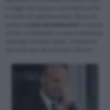
e magari che possano contendersi anche
lo scettro di capocannoniere. Ma su chi
puntare all’
asta del fantacalcio
? In questo
articolo vi indichiamo la nostra preferenza,
sulla base di diversi fattori. Ovviamente,
tutti e tre sono dei primi slot offensivi.