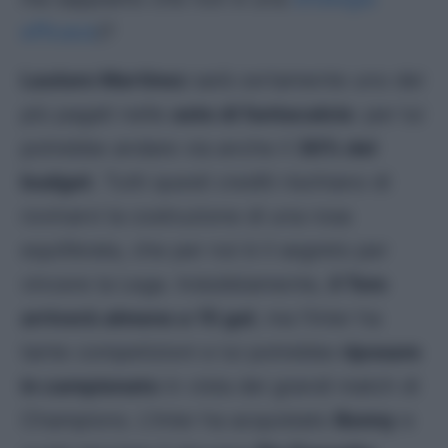
efficace
)?
Lautaro Martinez
sarà certamente uno dei
più pagati nelle
aste di fantacalcio
: per lui
potrebbe andare via anche il
30% del
budget
. Tutti questi crediti rischiano di
rovinarvi la costruzione di una rosa
equilibrata, che per noi è il segreto per
vincere la Lega. Indubbiamente,
il Toro
arriverà almeno a 15 gol
, ma l’Inter ha
tante competizioni e lui potrebbe
riposare
in campionato
in vista dei grandi match di
Champions. L’Inter ha acquistato
Bonny
e