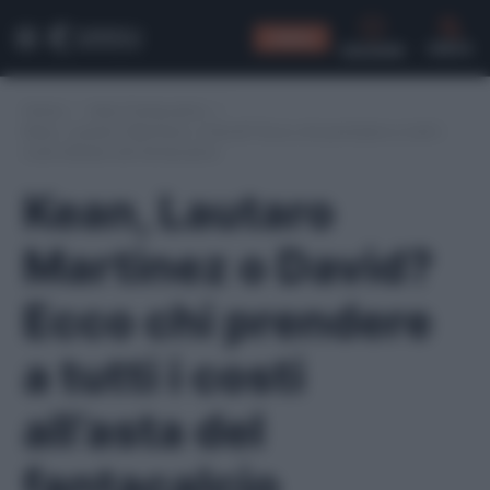
CONSIGLI
CERCA
Home
/
Asta Fantacalcio
/
Kean, Lautaro Martinez o David? Ecco chi prendere a tutti i
costi all’asta del fantacalcio
Kean, Lautaro
Martinez o David?
Ecco chi prendere
a tutti i costi
all’asta del
fantacalcio