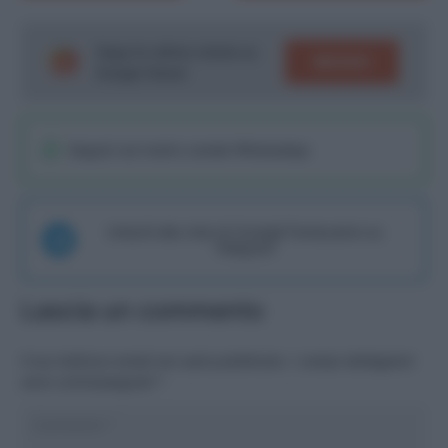
Segui le ultime notizie su
SEGUICI
Google News!
Seguici sul nostro canale WhatsaApp
Unisciti alla chat di Consigli Fantacalcio su
Telegram
Lascia un commento
Il tuo indirizzo email non sarà pubblicato.
I campi obbligatori
sono contrassegnati
*