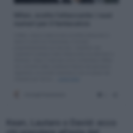
Kean, Lautaro o David: ecco
chi prendere all’asta del