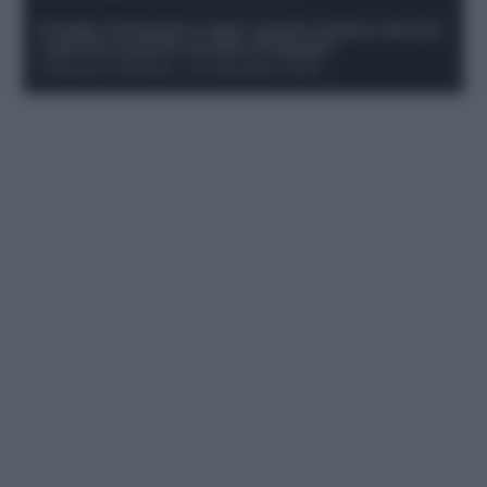
Protetto: Fantacalcio e rigori: quanto incidono davvero
i rigoristi e quando conviene strapagarli
Francesco Pipitone
-
19 Dicembre 2025