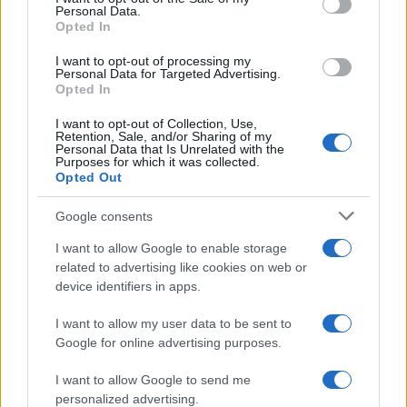
Personal Data.
not limited to your visit or usage behaviour. You may click to
Opted In
grant or deny consent to Google and its third-party tags to
use your data for below specified purposes in below Google
I want to opt-out of processing my
consent section.
Personal Data for Targeted Advertising.
Opted In
I want to opt-out of Collection, Use,
Retention, Sale, and/or Sharing of my
Personal Data that Is Unrelated with the
Purposes for which it was collected.
Opted Out
Infortunati fantacalcio: cosa fare con i
lungodegenti Morata, Dumfries,
Google consents
Vlahovic e Gimenez?
I want to allow Google to enable storage
Franco Capalbo
related to advertising like cookies on web or
device identifiers in apps.
21 Dicembre 2025
4
minuti
I want to allow my user data to be sent to
Google for online advertising purposes.
I want to allow Google to send me
personalized advertising.