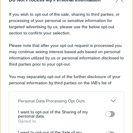
If you wish to opt-out of the sale, sharing to third parties, or
processing of your personal or sensitive information for
targeted advertising by us, please use the below opt-out
section to confirm your selection.
Please note that after your opt-out request is processed you
may continue seeing interest-based ads based on personal
information utilized by us or personal information disclosed to
third parties prior to your opt-out.
Protetto: Fantacalcio, cosa fare con
You may separately opt-out of the further disclosure of your
Kean e Openda: i segnali dopo la
personal information by third parties on the IAB’s list of
16esima di Serie A
downstream participants.
Francesco Pipitone
Personal Data Processing Opt Outs
This information may also be disclosed by us to third parties
22 Dicembre 2025
5
minuti
on the IAB’s List of Downstream Participants that may further
I want to opt-out of the Sharing of my
disclose it to other third parties.
personal data.
Opted In
Please note that this website/app uses one or more Google
services and may gather and store information including but
I want to opt-out of the Sale of my