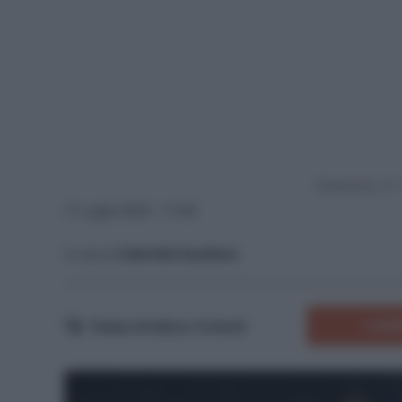
Powered by
17 Luglio 2024 - 17:59
A cura di
Gabriella Gaudiano
COMM
Tempo di lettura:
4
minuti