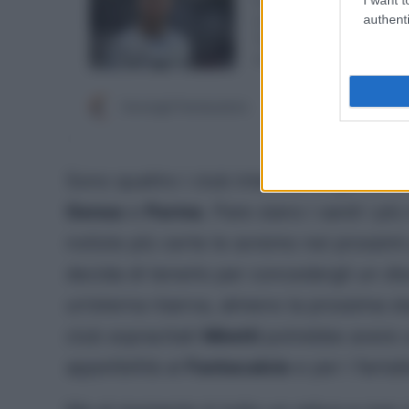
authenti
Sono quattro i club interessi al giovan
Genoa
e
Parma
. Pare siano i sardi i pi
notizie più certe le avremo nei prossim
decida di tenerlo per concedergli un d
un’eterna riserva, almeno la prossima st
club sopracitati
Miretti
potrebbe avere u
appetibilità al
Fantacalcio
e per i fantal