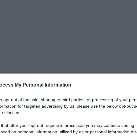
ocess My Personal Information
ovo di contratto di Fabio Miretti con la
to opt-out of the sale, sharing to third parties, or processing of your per
o noto con un comunicato.
formation for targeted advertising by us, please use the below opt-out s
 selection.
tratto con la
Juventus
la scorsa estate,
 that after your opt-out request is processed you may continue seeing i
eriore prolungamento che lo lega ancor di
ased on personal information utilized by us or personal information dis