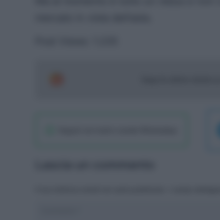
Ma al momento è tutto un rebus e non ci
mercato in vista dell’asta.
Post Views:
1.235
Segui le ultime notizie 
Seguici sul nostro canale WhatsaApp
Lascia un commento
Il tuo indirizzo email non sarà pubblicato.
I campi obbliga