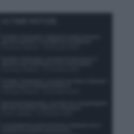
ULTIME NOTIZIE
Protetto: Fantacalcio, Hojlund e Lukaku possono
giocare insieme? Le variabili da considerare
Francesco Pipitone
-
29 Dicembre 2025
Protetto: Fantacalcio, mercato di riparazione: 5
difensori dal rendimento sicuro da prendere
Francesco Pipitone
-
27 Dicembre 2025
Protetto: Fantacalcio, cosa fare con Kean e Openda: i
segnali dopo la 16esima di Serie A
Francesco Pipitone
-
22 Dicembre 2025
Infortunati fantacalcio: cosa fare con i lungodegenti
Morata, Dumfries, Vlahovic e Gimenez?
Franco Capalbo
-
21 Dicembre 2025
Le probabili formazioni di Genoa-Atalanta: ecco i
sostituti di Lookman e Kossounou