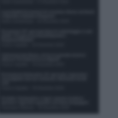
Guido Cantamessa
-
21 Dicembre 2025
Le probabili formazioni di Juventus-Roma: da David
e Openda a Dybala e Ferguson
Guido Cantamessa
-
20 Dicembre 2025
Formazioni 16^ giornata Serie A: ballottaggio e casi
dubbi. Chi gioca tra David/Openda e
Ferguson/Dybala?
Franco Capalbo
-
20 Dicembre 2025
Calciomercato Roma, arriva un grande nome in
attacco? Si tratta di un ex Napoli!
Franco Capalbo
-
19 Dicembre 2025
Formazione fantacalcio 16^ giornata: 4 giocatori
sconsigliati e da non schierare. Rischiano brutti
voti!
Franco Capalbo
-
19 Dicembre 2025
Protetto: Fantacalcio e rigori: quanto incidono
davvero i rigoristi e quando conviene strapagarli
Francesco Pipitone
-
19 Dicembre 2025