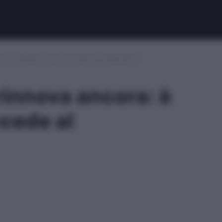
a: è ufficiale, cosa succede al Fantacalcio?
rinnova ancora: è
ccede al