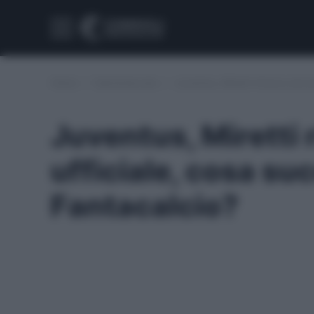
Home
/
Calciomercato
/
Juventus, Miretti rinnova ancor
Juventus, Miretti 
ufficiale, cosa su
Fantacalcio?