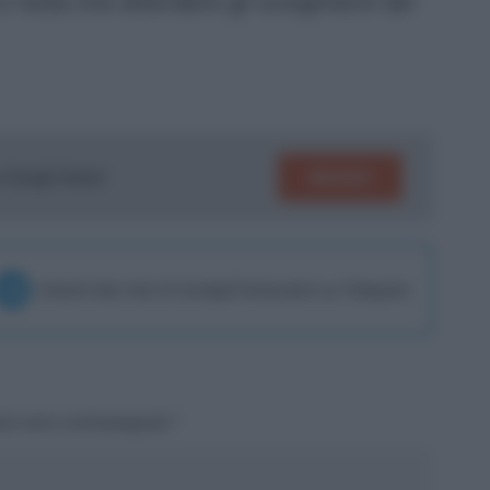
 resta che attendere gli svolgimenti del
SEGUICI
su Google News!
Unisciti alla chat di Consigli Fantacalcio su Telegram
tori sono contrassegnati
*