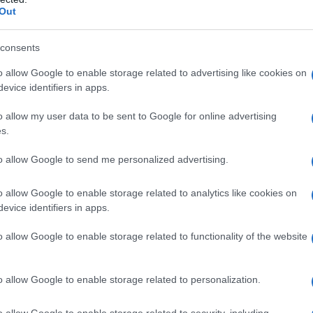
Out
Cosa fare al Fantacalcio
consents
rato
25 presenze
in
Serie A
. Al
o allow Google to enable storage related to advertising like cookies on
20
, con una Fantamedia di
5,9.
Un gol e
evice identifiers in apps.
o Allegri
. Il potenziale c’è, e anche tanto,
o allow my user data to be sent to Google for online advertising
us di
Thiago Motta
ha rinforzato il suo
s.
esti:
Douglas Luiz
e
Khephren Thuram.
to allow Google to send me personalized advertising.
teriormente, e per tale motivo in questi
o allow Google to enable storage related to analytics like cookies on
 partenza in prestito.
evice identifiers in apps.
o allow Google to enable storage related to functionality of the website
o allow Google to enable storage related to personalization.
o allow Google to enable storage related to security, including