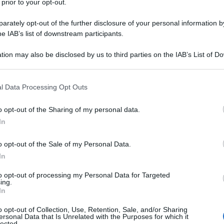
 prior to your opt-out.
di contratto per il centrocampista azzurro
rately opt-out of the further disclosure of your personal information by
me apprendiamo dal comunicato ufficiale
he IAB’s list of downstream participants.
un altro anno, e dunque sino al
2028
.
tion may also be disclosed by us to third parties on the IAB’s List of 
 that may further disclose it to other third parties.
bianconero: si estende fino al
 that this website/app uses one or more Google services and may gath
l Data Processing Opt Outs
including but not limited to your visit or usage behaviour. You may click 
 to Google and its third-party tags to use your data for below specifi
n il classe 2003, entrato a
o opt-out of the Sharing of my personal data.
ogle consent section.
In
dra della Juventus dopo
o opt-out of the Sale of my Personal Data.
n decennio nelle giovanili.
In
to opt-out of processing my Personal Data for Targeted
gono è, dove passerà
Miretti
la prossima
ing.
In
, e soprattutto che profilo da
Fantacalcio
o opt-out of Collection, Use, Retention, Sale, and/or Sharing
ersonal Data that Is Unrelated with the Purposes for which it
lected.