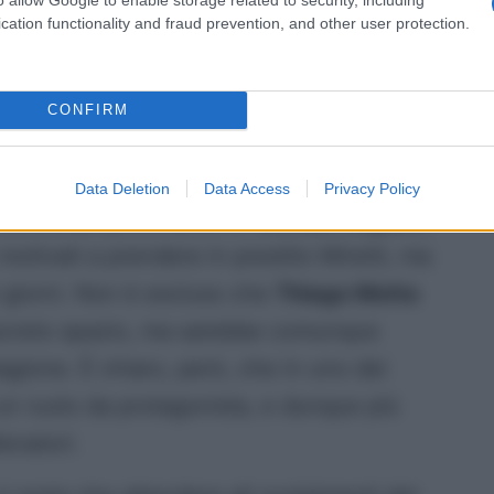
cation functionality and fraud prevention, and other user protection.
CONFIRM
Data Deletion
Data Access
Privacy Policy
e centrocampista azzurro.
Monza, Cagliari,
ù motivati a prendere in prestito Miretti, ma
i giorni. Non è escluso che
Thiago Motta
iscreto spazio, ma sarebbe comunque
agione. È chiaro, però, che in uno dei
n ruolo da protagonista, e dunque più
lenatori.