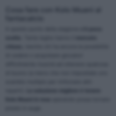
Cosa fare con Kolo Muani al
fantacalcio
A questo punto della stagione
c’è poca
scelta
. Tante leghe hanno il
mercato
chiuso
, mentre chi ha ancora la possibilità
di cedere o acquistare giocatori
difficilmente riuscirà ad ottenere qualcosa
di buono (a meno che non impostiate uno
scambio multiplo per rinforzare altri
reparti).
La soluzione migliore è tenere
Kolo Muani in rosa
sperando possa tornare
presto in auge.