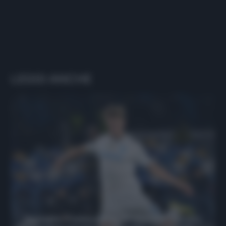
LEGGI ANCHE
Protetto: Fantacalcio, Hojlund e Lukaku