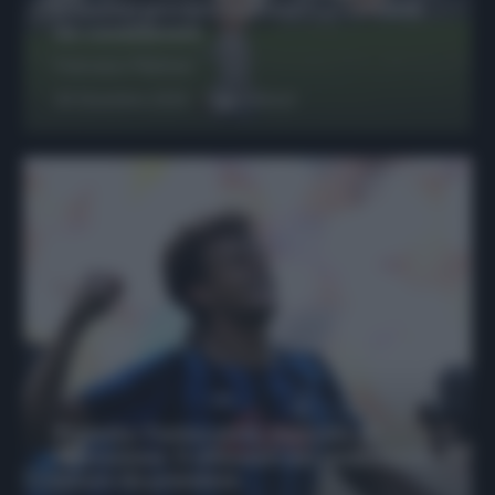
possono giocare insieme? Le variabili
da considerare
Francesco Pipitone
29 Dicembre 2025
6
minuti
Protetto: Fantacalcio, mercato di
riparazione: 5 difensori dal rendimento
sicuro da prendere