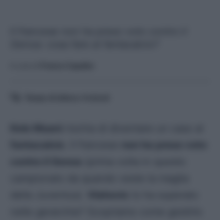
Il francese non ha preso voto contro il
Genoa: cosa fare al fantacalcio?
A cura di
Franco Capalbo
Tempo di lettura:
4
minuti
Kolo Muani
rischia di diventare un caso al
fantacalcio
. Il francese
non ha preso voto
contro il Genoa
(prima volta in questo
campionato da quando veste la maglia
della Juventus).
Vlahovic
lo ha superato
nelle gerarchie? Scopriamo come gestirlo