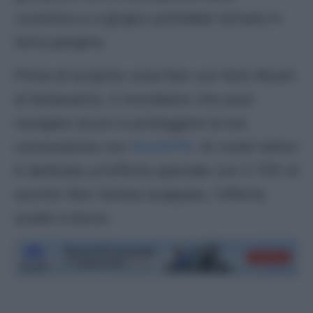
Juventus e a giugno potrebbe tornare in
terra parigina.
Prima di scoprire cosa fare con Kolo Muani
al fantacalcio, ti ricordiamo che puoi
navigare sicuro e proteggere la tua
connessione con
NordVPN
. Ai nostri lettori
è dedicata un’offerta speciale con il 73% di
sconto! Non fartela scappare, l’offerta
scade a breve.