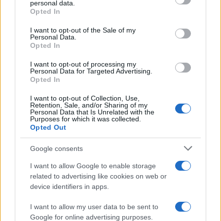
22 Dicembre 2025
5
minuti
personal data.
Opted In
Please note that this website/app uses one or more Google
services and may gather and store information including but
I want to opt-out of the Sale of my
Personal Data.
not limited to your visit or usage behaviour. You may click to
Opted In
grant or deny consent to Google and its third-party tags to
use your data for below specified purposes in below Google
I want to opt-out of processing my
consent section.
Personal Data for Targeted Advertising.
Opted In
I want to opt-out of Collection, Use,
Retention, Sale, and/or Sharing of my
Personal Data that Is Unrelated with the
Purposes for which it was collected.
Opted Out
Google consents
Infortunati fantacalcio: cosa fare con i
lungodegenti Morata, Dumfries,
I want to allow Google to enable storage
Vlahovic e Gimenez?
related to advertising like cookies on web or
device identifiers in apps.
Franco Capalbo
21 Dicembre 2025
4
minuti
I want to allow my user data to be sent to
Google for online advertising purposes.