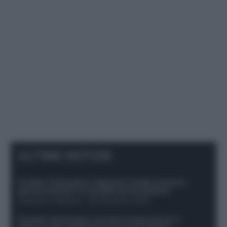
ULTIME NOTIZIE
Protetto: Fantacalcio, Hojlund e Lukaku possono
giocare insieme? Le variabili da considerare
Francesco Pipitone
-
29 Dicembre 2025
Protetto: Fantacalcio, mercato di riparazione: 5