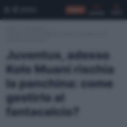
CONSIGLI
CERCA
Home
/
Fantacalcio
/
Juventus, adesso Kolo Muani rischia la panchina: come
gestirlo al fantacalcio?
Juventus, adesso
Kolo Muani rischia
la panchina: come
gestirlo al
fantacalcio?