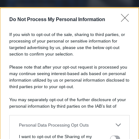
Francesco Pipitone
27 Dicembre 2025
3
minuti
Do Not Process My Personal Information
If you wish to opt-out of the sale, sharing to third parties, or
processing of your personal or sensitive information for
targeted advertising by us, please use the below opt-out
section to confirm your selection.
Please note that after your opt-out request is processed you
may continue seeing interest-based ads based on personal
information utilized by us or personal information disclosed to
third parties prior to your opt-out.
You may separately opt-out of the further disclosure of your
personal information by third parties on the IAB’s list of
Protetto: Fantacalcio, cosa fare con
downstream participants.
Kean e Openda: i segnali dopo la
16esima di Serie A
Personal Data Processing Opt Outs
This information may also be disclosed by us to third parties
Francesco Pipitone
on the IAB’s List of Downstream Participants that may further
I want to opt-out of the Sharing of my
disclose it to other third parties.