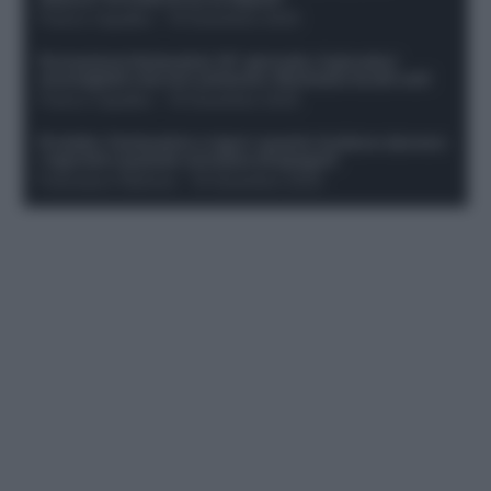
Franco Capalbo
-
19 Dicembre 2025
Formazione fantacalcio 16^ giornata: 4 giocatori
sconsigliati e da non schierare. Rischiano brutti voti!
Franco Capalbo
-
19 Dicembre 2025
Protetto: Fantacalcio e rigori: quanto incidono davvero
i rigoristi e quando conviene strapagarli
Francesco Pipitone
-
19 Dicembre 2025