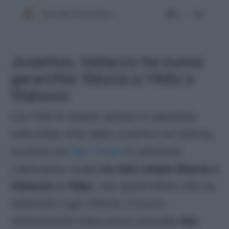
Juventus, l’attacco ha nuove
gerarchie: fiducia a Yildiz e
Vlahovic
L’ex PSG è rimasto seduto in panchina
nella sfida vinta dalla Juventus sul Genoa,
la prima con
Igor Tudor
in panchina.
L’allenatore croato
ha dato ampia fiducia a
Vlahovic e Yildiz
, con quest’ultimo che ha
realizzato il gol vittoria. Il nuovo
schieramento bianconero prevede
due