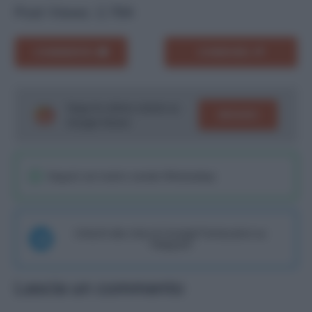
Post Views:
2.794
COMMENTA
CONDIVIDI
Segui le ultime notizie su
SEGUICI
Google News!
Seguici sul nostro canale WhatsaApp
Unisciti alla chat di Consigli Fantacalcio su
Telegram
Lascia un commento