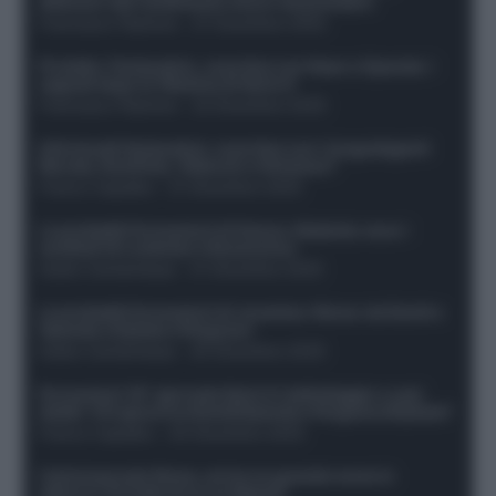
difensori dal rendimento sicuro da prendere
Francesco Pipitone
-
27 Dicembre 2025
Protetto: Fantacalcio, cosa fare con Kean e Openda: i
segnali dopo la 16esima di Serie A
Francesco Pipitone
-
22 Dicembre 2025
Infortunati fantacalcio: cosa fare con i lungodegenti
Morata, Dumfries, Vlahovic e Gimenez?
Franco Capalbo
-
21 Dicembre 2025
Le probabili formazioni di Genoa-Atalanta: ecco i
sostituti di Lookman e Kossounou
Guido Cantamessa
-
21 Dicembre 2025
Le probabili formazioni di Juventus-Roma: da David e
Openda a Dybala e Ferguson
Guido Cantamessa
-
20 Dicembre 2025
Formazioni 16^ giornata Serie A: ballottaggio e casi
dubbi. Chi gioca tra David/Openda e Ferguson/Dybala?
Franco Capalbo
-
20 Dicembre 2025
Calciomercato Roma, arriva un grande nome in
attacco? Si tratta di un ex Napoli!