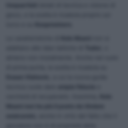
trequartisti
dotati di tecnica e visione di
gioco, e la scelta è ricaduta proprio sul
turco e su
Koopmeiners
.
Le caratteristiche di
Kolo Muani
non si
adattano alle idee tattiche di
Tudor
, o
almeno non inizialmente. Anche nel ruolo
di prima punta, la scelta è ricaduta su
Dusan Vlahovic
, a cui la nuova guida
tecnica vuole dare
ampia fiducia
e
cercherà di recuperarlo. Insomma,
Kolo
Muani non ha più il posto da titolare
assicurato
, anche in virtù del fatto che il
giocatore non è di proprietà della