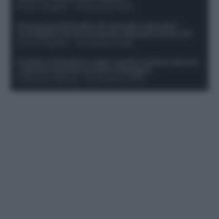
Franco Capalbo
-
19 Dicembre 2025
Formazione fantacalcio 16^ giornata: 4 giocatori
sconsigliati e da non schierare. Rischiano brutti voti!
Franco Capalbo
-
19 Dicembre 2025
Protetto: Fantacalcio e rigori: quanto incidono davvero
i rigoristi e quando conviene strapagarli
Francesco Pipitone
-
19 Dicembre 2025