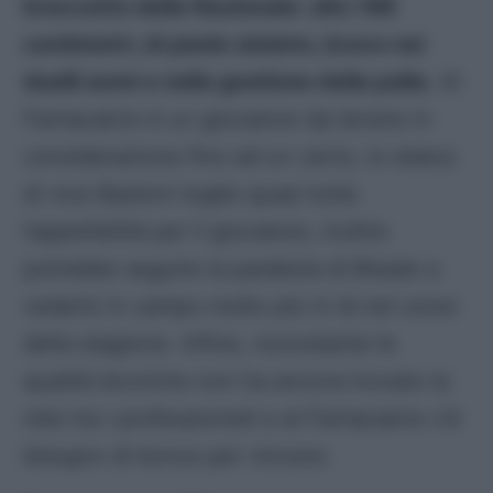
braccetto della Nazionale: alto 196
centimetri, di piede sinistro, bravo nei
duelli aerei e nella gestione della palla.
Al
Fantacalcio è un giocatore da tenere in
considerazione fino ad un certo, lo status
di vice Bastoni toglie quasi tutta
l’appetibilità per il giocatore, inoltre
potrebbe seguire la parabola di Bissek e
vederlo in campo molto più in là nel corso
della stagione. Infine, nonostante le
qualità tecniche non ha ancora trovato la
rete tra i professionisti e al Fantacalcio c’è
bisogno di bonus per vincere.