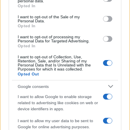
personal data.
Opted In
Please note that this website/app uses one or more Google
services and may gather and store information including but
I want to opt-out of the Sale of my
Personal Data.
not limited to your visit or usage behaviour. You may click to
Opted In
grant or deny consent to Google and its third-party tags to
use your data for below specified purposes in below Google
I want to opt-out of processing my
consent section.
Personal Data for Targeted Advertising.
Opted In
I want to opt-out of Collection, Use,
Retention, Sale, and/or Sharing of my
Personal Data that Is Unrelated with the
Purposes for which it was collected.
Opted Out
Infortunati fantacalcio: cosa fare con i
lungodegenti Morata, Dumfries,
Google consents
Vlahovic e Gimenez?
I want to allow Google to enable storage
Franco Capalbo
related to advertising like cookies on web or
device identifiers in apps.
21 Dicembre 2025
4
minuti
I want to allow my user data to be sent to
Google for online advertising purposes.