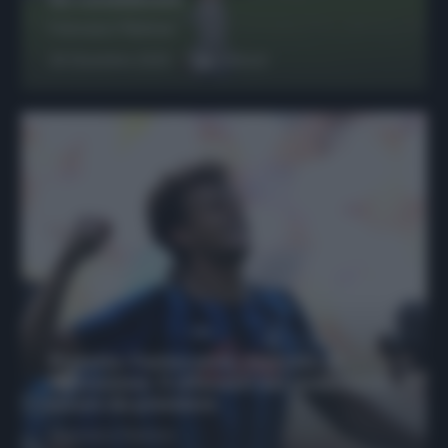
Francesco Pipitone
29 Dicembre 2025
6
minuti
Protetto: Fantacalcio, mercato di
riparazione: 5 difensori dal rendimento
sicuro da prendere
Francesco Pipitone