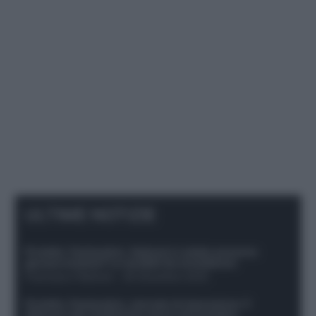
ULTIME NOTIZIE
Protetto: Fantacalcio, Hojlund e Lukaku possono
giocare insieme? Le variabili da considerare
Francesco Pipitone
-
29 Dicembre 2025
Protetto: Fantacalcio, mercato di riparazione: 5
difensori dal rendimento sicuro da prendere