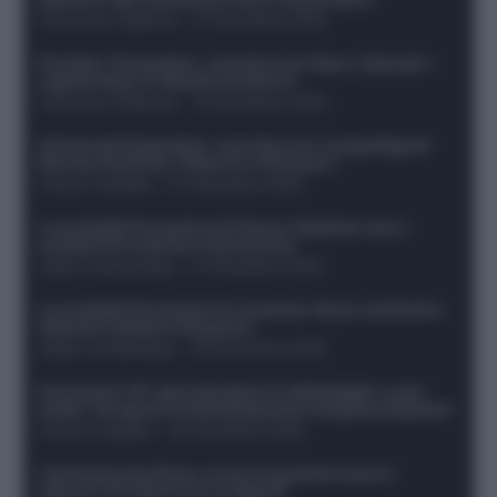
Francesco Pipitone
-
27 Dicembre 2025
Protetto: Fantacalcio, cosa fare con Kean e Openda: i
segnali dopo la 16esima di Serie A
Francesco Pipitone
-
22 Dicembre 2025
Infortunati fantacalcio: cosa fare con i lungodegenti
Morata, Dumfries, Vlahovic e Gimenez?
Franco Capalbo
-
21 Dicembre 2025
Le probabili formazioni di Genoa-Atalanta: ecco i
sostituti di Lookman e Kossounou
Guido Cantamessa
-
21 Dicembre 2025
Le probabili formazioni di Juventus-Roma: da David e
Openda a Dybala e Ferguson
Guido Cantamessa
-
20 Dicembre 2025
Formazioni 16^ giornata Serie A: ballottaggio e casi
dubbi. Chi gioca tra David/Openda e Ferguson/Dybala?
Franco Capalbo
-
20 Dicembre 2025
Calciomercato Roma, arriva un grande nome in
attacco? Si tratta di un ex Napoli!