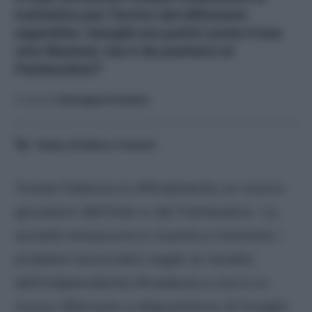
trattativa per l'arrivo del difensore
argentino. Inazghi ora potrà avere il suo
vice Bastoni, ma è da puntarci al
Fantacalcio?
A cura di
Giuseppe Graziano
Tempo di lettura:
4
minuti
Tomas Palacios è ufficialmente un nuovo
giocatore dell’Inter e del Fantacalcio. La
società
nerazzurra
è riuscita a risolvere i
problemi burocratici legati al riscatto
dell’Indipendiente Rivadavia e ora è un
nuovo difensore a disposizione di Inzaghi.