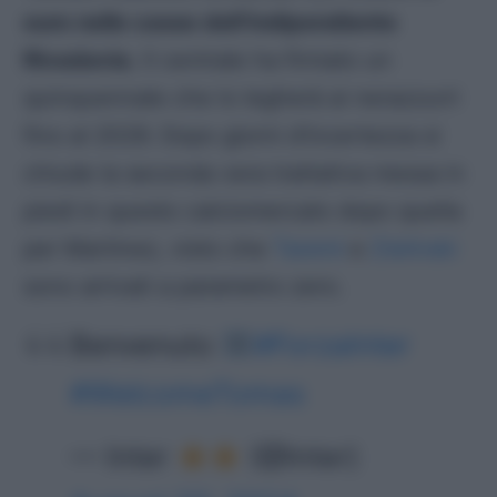
euro nelle casse dell’Indipendiente
Rivadavia.
Il centrale ha firmato un
quinquennale che lo legherà ai nerazzurri
fino al 2029. Dopo giorni d’incertezza si
chiude la seconda vera trattativa messa in
piedi in questo calciomercato dopo quella
per Martinez, visto che
Taremi
e
Zielinski
sono arrivati a parametro zero.
Benvenuto
#ForzaInter
#WelcomeTomas
— Inter
(@Inter)