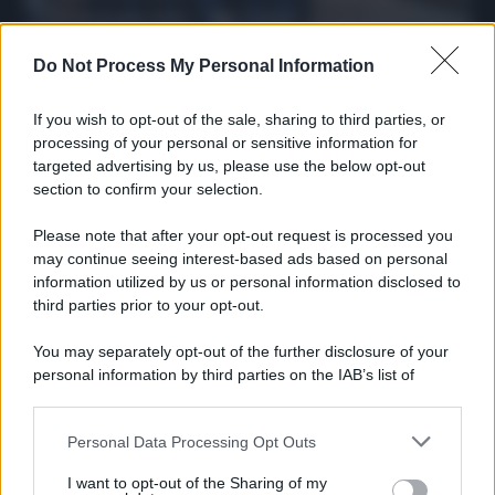
27 Dicembre 2025
3
minuti
Do Not Process My Personal Information
If you wish to opt-out of the sale, sharing to third parties, or
processing of your personal or sensitive information for
targeted advertising by us, please use the below opt-out
section to confirm your selection.
Please note that after your opt-out request is processed you
may continue seeing interest-based ads based on personal
information utilized by us or personal information disclosed to
third parties prior to your opt-out.
Protetto: Fantacalcio, cosa fare con
You may separately opt-out of the further disclosure of your
Kean e Openda: i segnali dopo la
personal information by third parties on the IAB’s list of
16esima di Serie A
downstream participants.
Francesco Pipitone
Personal Data Processing Opt Outs
This information may also be disclosed by us to third parties
22 Dicembre 2025
5
minuti
on the IAB’s List of Downstream Participants that may further
I want to opt-out of the Sharing of my
disclose it to other third parties.