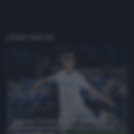
LEGGI ANCHE
Protetto: Fantacalcio, Hojlund e Lukaku
possono giocare insieme? Le variabili
da considerare