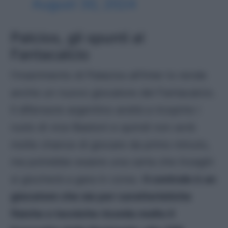
August 30, 2024
Palcios, gli spunti al
Fantacalcio
l’inserimento di Palacios all’Inter lo rende
anche un nuovo giocatore del Fantacalcio.
Il difensore argentino andrà a ricoprire i
ruolo di vice Bastoni e quindi non avrà
molte chance di giocare da primo minuto,
ma potrebbe essere una carta che Inzaghi
si giocherà a gara in corso.
Il centrale è un
giocatore che sia per caratteristiche
fisiche e tecniche ricorda molto il