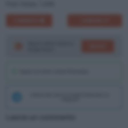
Post Views:
1.446
COMMENTA
CONDIVIDI
Segui le ultime notizie su
SEGUICI
Google News!
Seguici sul nostro canale WhatsaApp
Unisciti alla chat di Consigli Fantacalcio su
Telegram
Lascia un commento