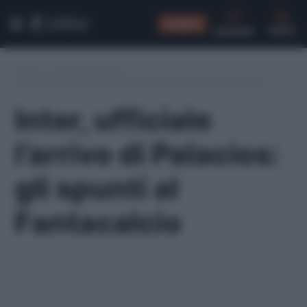
CONSIGLI
CERCA
Home
/
Calciomercato
/
Inter, ufficiale l’arrivo di Palacios: gli spunti al Fantacalcio
Inter, ufficiale
l’arrivo di Palacios:
gli spunti al
Fantacalcio