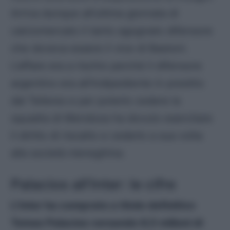
Arriva dunque all’ultima giornata di
calciomercato il tanto agognato difensore
che doveva essere il vice di Bastoni.
L’affare era a rischio perché il difensore
argentino era all’Indipediente in prestito
dal Telleres e per poterlo cedere la
squadra di Mendoza ha dovuto esercitare
il diritto di riscatto e cederlo a sua volta
alla società
meneghina
.
Palacios all’Inter: le cifre
L’Inter ha comprato a titolo definitivo
Tomas Palacios versando 6,5 milioni di