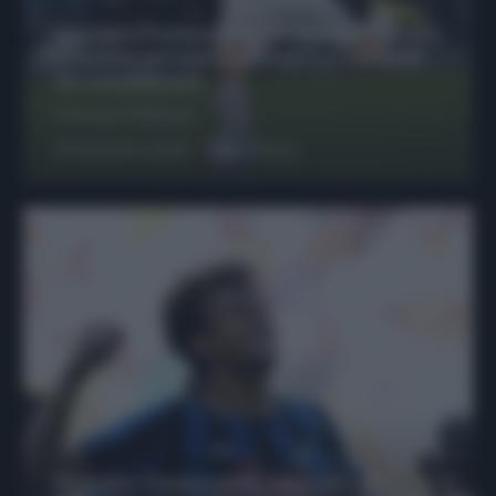
Protetto: Fantacalcio, Hojlund e Lukaku
possono giocare insieme? Le variabili
da considerare
Francesco Pipitone
29 Dicembre 2025
6
minuti
Protetto: Fantacalcio, mercato di