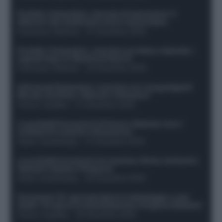
Protetto: Fantacalcio, mercato di riparazione: 5
difensori dal rendimento sicuro da prendere
Francesco Pipitone
-
27 Dicembre 2025
Protetto: Fantacalcio, cosa fare con Kean e Openda: i
segnali dopo la 16esima di Serie A
Francesco Pipitone
-
22 Dicembre 2025
Infortunati fantacalcio: cosa fare con i lungodegenti
Morata, Dumfries, Vlahovic e Gimenez?
Franco Capalbo
-
21 Dicembre 2025
Le probabili formazioni di Genoa-Atalanta: ecco i
sostituti di Lookman e Kossounou
Guido Cantamessa
-
21 Dicembre 2025
Le probabili formazioni di Juventus-Roma: da David e
Openda a Dybala e Ferguson
Guido Cantamessa
-
20 Dicembre 2025
Formazioni 16^ giornata Serie A: ballottaggio e casi
dubbi. Chi gioca tra David/Openda e Ferguson/Dybala?
Franco Capalbo
-
20 Dicembre 2025