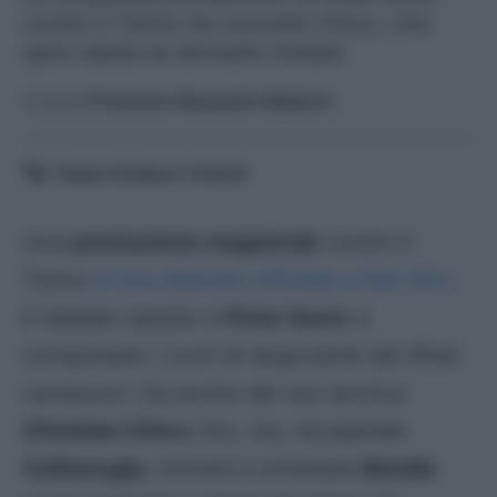
contro il Torino ha convinto Chivu, che
opra valuta se lanciarlo titolare
A cura di
Francesco Alessandro Balducci
Tempo di lettura:
4
minuti
Una
prestazione magistrale
contro il
Torino
al suo debutto ufficiale a San Siro
:
è bastato questo a
Petar Sucic
a
conquistare i cuori di larga parte dei tifosi
nerazzurri. Ed anche del suo tecnico
Christian Chivu
che, ora, recuperato
Calhanoglu
, tornerà a schierare
Barella