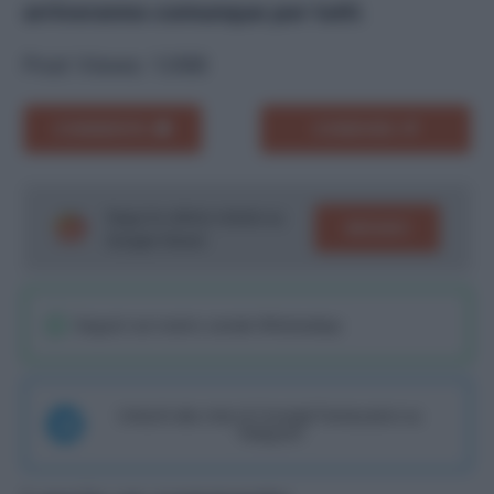
arriveranno comunque per tutti
.
Post Views:
1.066
COMMENTA
CONDIVIDI
Segui le ultime notizie su
SEGUICI
Google News!
Seguici sul nostro canale WhatsaApp
Unisciti alla chat di Consigli Fantacalcio su
Telegram