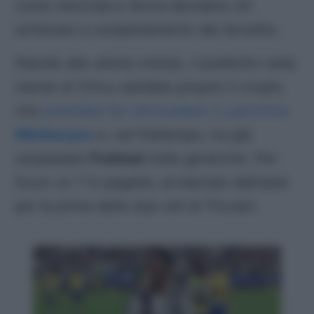
come mezz’ala e dovra decidere chi
schierare a completamento del terzetto.
Stando alle ultime notizie, il preferito nella
mente di Chivu sarebbe proprio il
croato
,
che
potrebbe far retrocedere in panchina
Mkhitaryan
e, nel frattempo, ha già
sorpassato
Frattesi
nelle gerarchie. Per
Sucic un 7 in pagella, avvalorato dall’asist
per la prima delle due reti di Thuram.