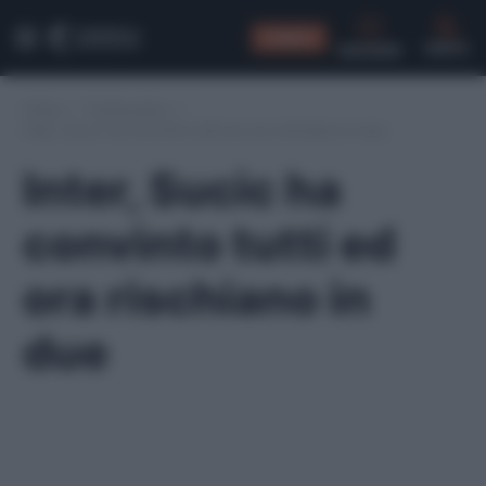
CONSIGLI
CERCA
Home
/
Fantacalcio
/
Inter, Sucic ha convinto tutti ed ora rischiano in due
Inter, Sucic ha
convinto tutti ed
ora rischiano in
due