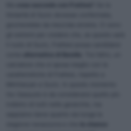
Ma
cosa succede con Frattesi
? Se la
titolarità di Sucic dovesse confermata,
giocherebbe da mezz’ala sinistra. Ci sono
gli estremi per credere che, se questo sarà
il ruolo di Sucic, Frattesi possa candidarsi
come
alternativa di Barella
. Tra l’altro, un
calciatore che si sposa meglio con le
caratteristiche di Frattesi, rispetto a
Mkhitaryan e Sucic. In questo momento
l’ex Sassuolo è da considerarsi quello più
indietro di tutti nelle gerarchie, ma
sappiamo bene quanto sia lunga la
stagione nerazzurra e che
le chance