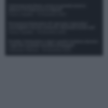
Calciomercato Roma, arriva un grande nome in
attacco? Si tratta di un ex Napoli!
Franco Capalbo
-
19 Dicembre 2025
Formazione fantacalcio 16^ giornata: 4 giocatori
sconsigliati e da non schierare. Rischiano brutti voti!
Franco Capalbo
-
19 Dicembre 2025
Protetto: Fantacalcio e rigori: quanto incidono davvero
i rigoristi e quando conviene strapagarli
Francesco Pipitone
-
19 Dicembre 2025