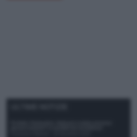
ULTIME NOTIZIE
Protetto: Fantacalcio, Hojlund e Lukaku possono
giocare insieme? Le variabili da considerare
Francesco Pipitone
-
29 Dicembre 2025