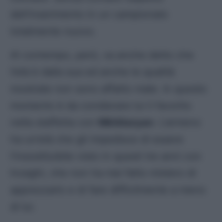
dell’inserimento in un campionato
totalmente nuovo.
Al contempo, però, va anche detto che
l’età è dalla sua ed anche le qualità
mostrate non sono affatto male. In questo
momento è da condierare lui il favorito
nella staffetta con
Mkhitaryan
. L’armeno
ha un’età che gli impedisce di essere
l’insostituibile visto in questi tre anni con
Inzaghi, che non ha mai fatto mistero di
apprezzarlo e di fare difficilmente a meno
di lui.