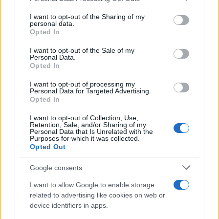
Francesco Pipitone
on the IAB’s List of Downstream Participants that may further
I want to opt-out of the Sharing of my
disclose it to other third parties.
personal data.
22 Dicembre 2025
5
minuti
Opted In
Please note that this website/app uses one or more Google
services and may gather and store information including but
I want to opt-out of the Sale of my
Personal Data.
not limited to your visit or usage behaviour. You may click to
Opted In
grant or deny consent to Google and its third-party tags to
use your data for below specified purposes in below Google
I want to opt-out of processing my
consent section.
Personal Data for Targeted Advertising.
Opted In
I want to opt-out of Collection, Use,
Retention, Sale, and/or Sharing of my
Personal Data that Is Unrelated with the
Purposes for which it was collected.
Opted Out
Google consents
Infortunati fantacalcio: cosa fare con i
lungodegenti Morata, Dumfries,
I want to allow Google to enable storage
Vlahovic e Gimenez?
related to advertising like cookies on web or
device identifiers in apps.
Franco Capalbo