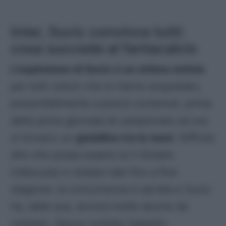
Inter, Sucic convince tutti:
cosa succede al fantacalcio
L’esplosione di Sucic è un ottima notizia
per tutti coloro che lo hanno acquistato,
presumibilmente a prezzi contenuti, prima
della prima giornata di campionato ed ora
si trovano un
gioiellino tra le mani
. Difficile
dire che possa essere lui il titolare
indiscusso e restare tale fino a fine
stagione: la concorrenza è serrata e Sucic
ha, dalla sua, ancora molte lacune da
colmare. Senza contare l’aspetto