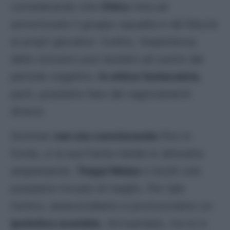
considerando che
Chivu
mira ad
armonizzare il gruppo squadra e dà fiducia
ai propri giocatori. Inoltre, l’esperienza
dello svizzero può aiutarlo ad uscire dal
periodo negativo.
In ottica fantacalcio,
però, possiamo fare dei ragionamenti
diversi.
Sommer
non sta convincendo
fino in
fondo, e la sua Fanta-media lo dimostra
ampiamente.
Troppi Malus
e brutti voti:
possiamo trovare di meglio. Per tale
motivo, assecondiamo e promuoviamo un
ipotetico scambio
. Ad esempio, tra lui e