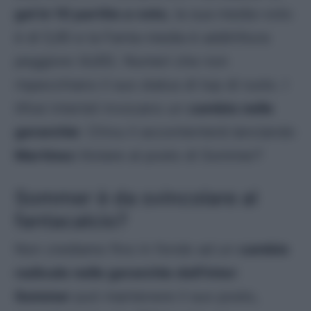
gol in 10 partite a voto
, la sua media-voto
è di 5,85 e la Fanta-media è addirittura
peggiore (4,65). Numeri che non
rispecchiano il suo status di top di ruolo. I
tifosi interisti invocano un
cambio nelle
gerarchie
: Chivu li accontenterà lanciando
Martinez
titolare al posto di Sommer?
Sommer è da svincolare al
fantacalcio?
Non crediamo fino in fondo ad un
cambio
radicale nelle gerarchie dell’Inter
:
Sommer
può mantenere il suo posto,