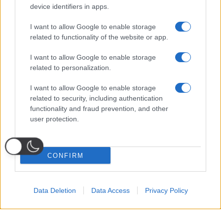
device identifiers in apps.
I want to allow Google to enable storage
related to functionality of the website or app.
I want to allow Google to enable storage
related to personalization.
I want to allow Google to enable storage
related to security, including authentication
functionality and fraud prevention, and other
user protection.
CONFIRM
Data Deletion
Data Access
Privacy Policy
Probabili
Voti
Seguici su Youtube
Seguici su
Seguici su
Formazioni
Telegram
Whatsapp