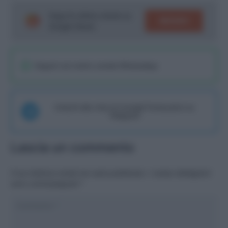
Segui le ultime notizie su
SEGUICI
Google News!
Seguici sul nostro canale WhatsaApp
Unisciti alla chat di Consigli Fantacalcio su
Telegram
Lascia un commento
Il tuo indirizzo email non sarà pubblicato.
I campi obbligatori
sono contrassegnati
*