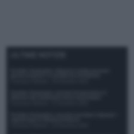
ULTIME NOTIZIE
Protetto: Fantacalcio, Hojlund e Lukaku possono
giocare insieme? Le variabili da considerare
Francesco Pipitone
-
29 Dicembre 2025
Protetto: Fantacalcio, mercato di riparazione: 5
difensori dal rendimento sicuro da prendere
Francesco Pipitone
-
27 Dicembre 2025
Protetto: Fantacalcio, cosa fare con Kean e Openda: i
segnali dopo la 16esima di Serie A
Francesco Pipitone
-
22 Dicembre 2025