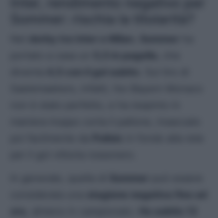
Inter, rendimento negativo per
Sommer: rischia la titolarità?
Nel
derby tra Inter e Milan
,
Sommer
ha
portato a casa un
5,5 in pagella
, che
diventa
4,5 con il gol subito
. Sul tiro di
Saelemaekers, infatti, l’ex Bayern Monaco
non è stato perfetto, e ha respinto in
maniera troppo corta il pallone, insaccato
poi facilmente da
Pulisic
in fondo alla rete
per il gol vittoria rossonero.
In generale, quella di
Sommer
può essere
considerata una
stagione negativa fino ad
ora
, almeno in campionato.
Ha subito 12