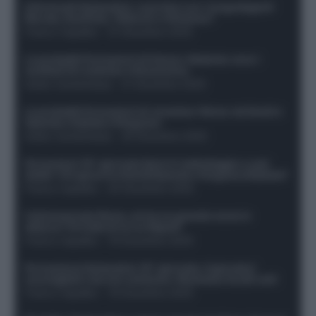
Infortunati fantacalcio: cosa fare con i lungodegenti
Morata, Dumfries, Vlahovic e Gimenez?
Franco Capalbo
-
21 Dicembre 2025
Le probabili formazioni di Genoa-Atalanta: ecco i
sostituti di Lookman e Kossounou
Guido Cantamessa
-
21 Dicembre 2025
Le probabili formazioni di Juventus-Roma: da David e
Openda a Dybala e Ferguson
Guido Cantamessa
-
20 Dicembre 2025
Formazioni 16^ giornata Serie A: ballottaggio e casi
dubbi. Chi gioca tra David/Openda e Ferguson/Dybala?
Franco Capalbo
-
20 Dicembre 2025
Calciomercato Roma, arriva un grande nome in
attacco? Si tratta di un ex Napoli!
Franco Capalbo
-
19 Dicembre 2025
Formazione fantacalcio 16^ giornata: 4 giocatori
sconsigliati e da non schierare. Rischiano brutti voti!
Franco Capalbo
-
19 Dicembre 2025