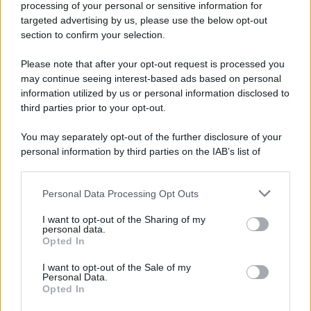
processing of your personal or sensitive information for
targeted advertising by us, please use the below opt-out
section to confirm your selection.
Please note that after your opt-out request is processed you
may continue seeing interest-based ads based on personal
information utilized by us or personal information disclosed to
third parties prior to your opt-out.
You may separately opt-out of the further disclosure of your
personal information by third parties on the IAB’s list of
downstream participants.
Protetto: Fantacalcio, cosa fare con
Kean e Openda: i segnali dopo la
Personal Data Processing Opt Outs
This information may also be disclosed by us to third parties
16esima di Serie A
on the IAB’s List of Downstream Participants that may further
I want to opt-out of the Sharing of my
Francesco Pipitone
disclose it to other third parties.
personal data.
Opted In
22 Dicembre 2025
5
minuti
Please note that this website/app uses one or more Google
services and may gather and store information including but
I want to opt-out of the Sale of my
Personal Data.
not limited to your visit or usage behaviour. You may click to
Opted In
grant or deny consent to Google and its third-party tags to
use your data for below specified purposes in below Google