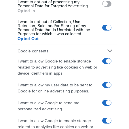
I want to opt-out of processing my
consent section.
Personal Data for Targeted Advertising.
Opted In
I want to opt-out of Collection, Use,
Retention, Sale, and/or Sharing of my
Personal Data that Is Unrelated with the
Purposes for which it was collected.
Opted Out
Google consents
Infortunati fantacalcio: cosa fare con i
I want to allow Google to enable storage
lungodegenti Morata, Dumfries,
related to advertising like cookies on web or
Vlahovic e Gimenez?
device identifiers in apps.
Franco Capalbo
I want to allow my user data to be sent to
21 Dicembre 2025
4
minuti
Google for online advertising purposes.
I want to allow Google to send me
personalized advertising.
I want to allow Google to enable storage
related to analytics like cookies on web or