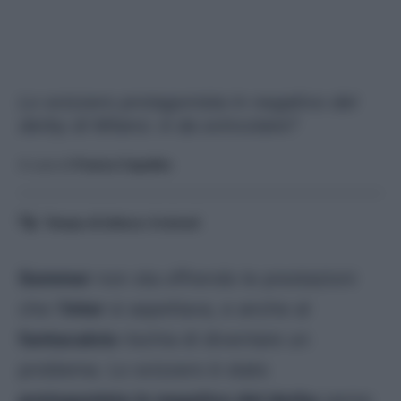
Lo svizzero protagonista in negativo del
derby di Milano: è da svincolare?
A cura di
Franco Capalbo
Tempo di lettura:
4
minuti
Sommer
non sta offrendo le prestazioni
che l’
Inter
si aspettava, e anche al
fantacalcio
rischia di diventare un
problema. Lo svizzero è stato
protagonista in negativo del derby
perso