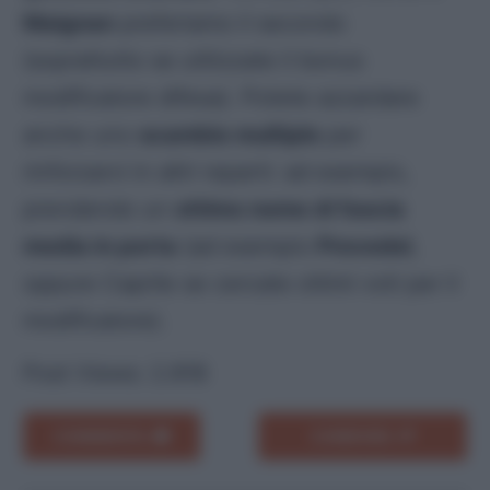
Maignan
preferiamo il secondo
(soprattutto se utilizzate il bonus
modificatore difesa). Potete azzardare
anche uno
scambio multiplo
per
rinforzarvi in altri reparti: ad esempio,
prendendo un
ottimo nome di fascia
media in porta
(ad esempio
Provedel
,
oppure Caprile se cercate ottimi voti per il
modificatore).
Post Views:
2.818
COMMENTA
CONDIVIDI