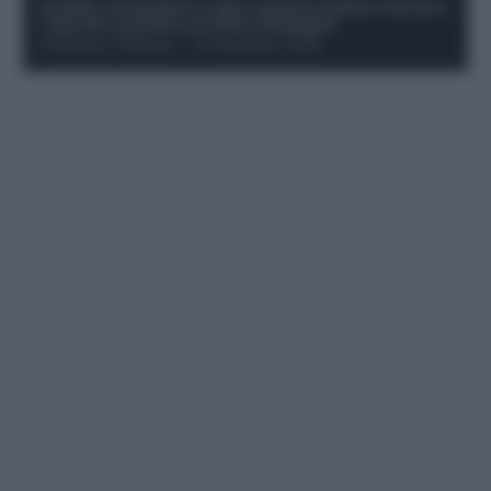
Protetto: Fantacalcio e rigori: quanto incidono davvero
i rigoristi e quando conviene strapagarli
Francesco Pipitone
-
19 Dicembre 2025