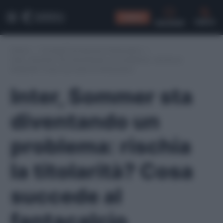
CONSIGLI
CERCA
Home
/
Consigli formazione fantacalcio
/
Inter, Sommer sta diventando un problema: rischia la
titolarità? Cosa succede al fantacalcio
Inter, Sommer sta
diventando un
problema: rischia
la titolarità? Cosa
succede al
fantacalcio