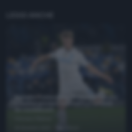
LEGGI ANCHE
Protetto: Fantacalcio, Hojlund e Lukaku
possono giocare insieme? Le variabili
da considerare
Francesco Pipitone
29 Dicembre 2025
6
minuti