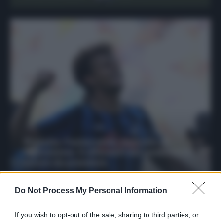
Protetto: Fantacalcio, mercato di
riparazione: 5 difensori dal rendimento
sicuro da prendere
Francesco Pipitone
Do Not Process My Personal Information
27 Dicembre 2025
3
minuti
If you wish to opt-out of the sale, sharing to third parties, or