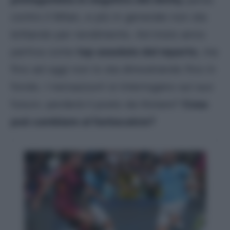
contro il Milan, e più in generale non sta
brillando per rendimento. Ad inizio anno
partiva come
top assoluto del reparto
, ma
fino ad oggi non lo sta dimostrando fino in
fondo. I neroazzurri si interrogano sul suo
futuro: perderà il posto da titolare?
Cosa
può cambiare al fantacalcio?