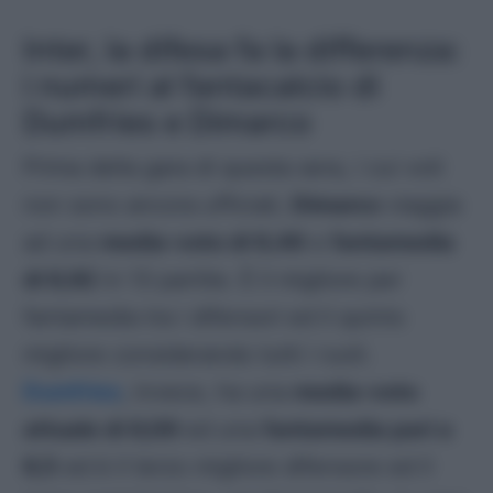
Inter, la difesa fa la differenza:
i numeri al fantacalcio di
Dumfries e Dimarco
Prima della gara di questa sera, i cui voti
non sono ancora ufficiali,
Dimarco
viaggia
ad una
media-voto di 6,46
e
fantamedia
di 6,92
in 13 partite. È il migliore per
fantamedia tra i difensori ed il quinto
migliore considerando tutti i ruoli.
Dumfries
, invece, ha una
media-voto
attuale di 6,09
ed una
fantamedia pari a
6,5
ed è il terzo migliore difensore ed il