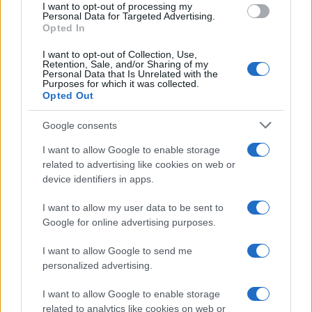
I want to opt-out of processing my
consent section.
Personal Data for Targeted Advertising.
Opted In
I want to opt-out of Collection, Use,
Retention, Sale, and/or Sharing of my
Personal Data that Is Unrelated with the
Purposes for which it was collected.
Opted Out
Infortunati fantacalcio: cosa fare con i
Google consents
lungodegenti Morata, Dumfries,
I want to allow Google to enable storage
Vlahovic e Gimenez?
related to advertising like cookies on web or
Franco Capalbo
device identifiers in apps.
21 Dicembre 2025
4
minuti
I want to allow my user data to be sent to
Google for online advertising purposes.
I want to allow Google to send me
personalized advertising.
I want to allow Google to enable storage
related to analytics like cookies on web or