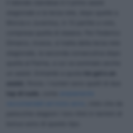
il laterale olandese è il primo assist
stagionale e la terza rete, dopo quelle a
Monza e Juventus, in 12 partite a voto,
compresa quella di stasera. Per Federico
Dimarco, invece, si tratta della terza rete
stagionale, la seconda consecutiva dopo
quella al Parma, a cui va sommato anche
un assist. Entrambi a quota
tre gol e un
assist
, finora. I numeri sono quelli di due
top di ruolo
, come
ampiamente
raccomandati ad inizio anno
, visto che da
parecchie stagioni i loro ritmi in termini di
bonus sono di questo tipo.