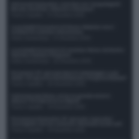
Infortunati fantacalcio: cosa fare con i lungodegenti
Morata, Dumfries, Vlahovic e Gimenez?
Franco Capalbo
-
21 Dicembre 2025
Le probabili formazioni di Genoa-Atalanta: ecco i
sostituti di Lookman e Kossounou
Guido Cantamessa
-
21 Dicembre 2025
Le probabili formazioni di Juventus-Roma: da David e
Openda a Dybala e Ferguson
Guido Cantamessa
-
20 Dicembre 2025
Formazioni 16^ giornata Serie A: ballottaggio e casi
dubbi. Chi gioca tra David/Openda e Ferguson/Dybala?
Franco Capalbo
-
20 Dicembre 2025
Calciomercato Roma, arriva un grande nome in
attacco? Si tratta di un ex Napoli!
Franco Capalbo
-
19 Dicembre 2025
Formazione fantacalcio 16^ giornata: 4 giocatori
sconsigliati e da non schierare. Rischiano brutti voti!
Franco Capalbo
-
19 Dicembre 2025