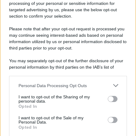
processing of your personal or sensitive information for
targeted advertising by us, please use the below opt-out
section to confirm your selection.
Please note that after your opt-out request is processed you
may continue seeing interest-based ads based on personal
information utilized by us or personal information disclosed to
third parties prior to your opt-out.
You may separately opt-out of the further disclosure of your
Protetto: Fantacalcio, cosa fare con
personal information by third parties on the IAB’s list of
Kean e Openda: i segnali dopo la
downstream participants.
16esima di Serie A
Personal Data Processing Opt Outs
This information may also be disclosed by us to third parties
Francesco Pipitone
on the IAB’s List of Downstream Participants that may further
I want to opt-out of the Sharing of my
22 Dicembre 2025
5
minuti
disclose it to other third parties.
personal data.
Opted In
Please note that this website/app uses one or more Google
services and may gather and store information including but
I want to opt-out of the Sale of my
Personal Data.
not limited to your visit or usage behaviour. You may click to
Opted In
grant or deny consent to Google and its third-party tags to
use your data for below specified purposes in below Google