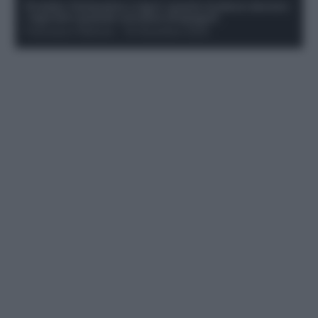
Protetto: Fantacalcio e rigori: quanto incidono davvero
i rigoristi e quando conviene strapagarli
Francesco Pipitone
-
19 Dicembre 2025