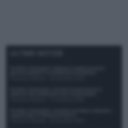
ULTIME NOTIZIE
Protetto: Fantacalcio, Hojlund e Lukaku possono
giocare insieme? Le variabili da considerare
Francesco Pipitone
-
29 Dicembre 2025
Protetto: Fantacalcio, mercato di riparazione: 5
difensori dal rendimento sicuro da prendere
Francesco Pipitone
-
27 Dicembre 2025
Protetto: Fantacalcio, cosa fare con Kean e Openda: i
segnali dopo la 16esima di Serie A
Francesco Pipitone
-
22 Dicembre 2025