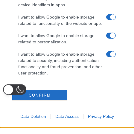
device identifiers in apps.
I want to allow Google to enable storage
related to functionality of the website or app.
I want to allow Google to enable storage
related to personalization.
I want to allow Google to enable storage
related to security, including authentication
functionality and fraud prevention, and other
user protection.
CONFIRM
Data Deletion
Data Access
Privacy Policy
Probabili
Voti
Seguici su Youtube
Seguici su
Seguici su
Formazioni
Telegram
Whatsapp