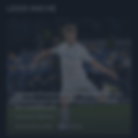
LEGGI ANCHE
Protetto: Fantacalcio, Hojlund e Lukaku
possono giocare insieme? Le variabili
da considerare
Francesco Pipitone
29 Dicembre 2025
6
minuti