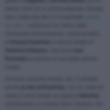
grado di
segnare
e
portare bonus
con lo
stesso ritmo di un centrocampista. Questa
sera, nella rete del 2-0 di parziale
contro
la Lazio
, i
nerazzurri
ne hanno dato
l’ennesima dimostrazione. Assist al bacio
di
Denzel Dumfries
e sinistro letale di
Federico Dimarco
, che buca
Ivan
Provedel
al culmine di una bella azione
corale.
Ad inizio secondo tempo, poi, è arrivata
anche
la rete di Dumfries
, con un colpo di
testa in terzo tempo su assist di
Bastoni
,
scavalcando un inerme Nuno Tavares. Per