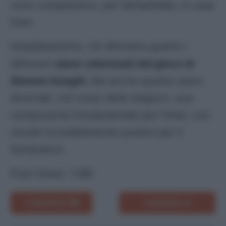
nono complessivo, per fantamedia, in casa
Inter.
Indubbiamente, ciò dimostra quanto i
difensori
siano valorizzati dal gioco di
Simone Inzaghi
. Ma anche quanto siano
diventati, nel corso delle stagioni, una
componente fondamentale per l’Inter, con
risvolti incredibilmente positivi per il
fantacalcio.
Post Views:
1.188
COMMENTA
CONDIVIDI