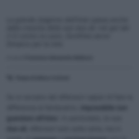
La grande stagione dell'Inter passa anche
dalla crescita delle sue due ali: nel gol del
2-0 contro la Lazio, Dumfries serve
Dimarco per la rete.
A cura di
Francesco Alessandro Balducci
Tempo di lettura:
4
minuti
Se si cercano dei difensori capaci di fare la
differenza al fantacalcio,
impossibile non
guardare all’Inter
. In particolare, le sue
due ali
, difensori solo sulla carta, ma in