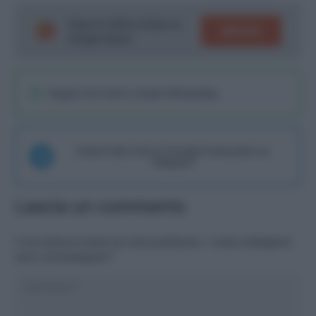
Segui le ultime notizie su
SEGUICI
Google News!
Seguici sul nostro canale WhatsaApp
Unisciti alla chat di Consigli Fantacalcio su
Telegram
Lascia un commento
Il tuo indirizzo email non sarà pubblicato.
I campi obbligatori
sono contrassegnati
*