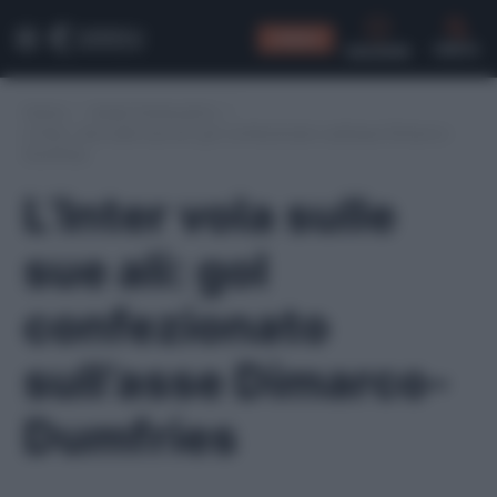
CONSIGLI
CERCA
Home
/
Assist fantacalcio
/
L’Inter vola sulle sue ali: gol confezionato sull’asse Dimarco-
Dumfries
L’Inter vola sulle
sue ali: gol
confezionato
sull’asse Dimarco-
Dumfries