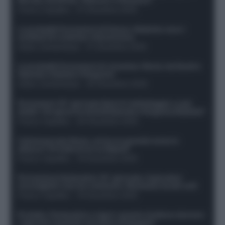
Franco Capalbo
-
21 Dicembre 2025
Le probabili formazioni di Genoa-Atalanta: ecco i
sostituti di Lookman e Kossounou
Guido Cantamessa
-
21 Dicembre 2025
Le probabili formazioni di Juventus-Roma: da David e
Openda a Dybala e Ferguson
Guido Cantamessa
-
20 Dicembre 2025
Formazioni 16^ giornata Serie A: ballottaggio e casi
dubbi. Chi gioca tra David/Openda e Ferguson/Dybala?
Franco Capalbo
-
20 Dicembre 2025
Calciomercato Roma, arriva un grande nome in
attacco? Si tratta di un ex Napoli!
Franco Capalbo
-
19 Dicembre 2025
Formazione fantacalcio 16^ giornata: 4 giocatori
sconsigliati e da non schierare. Rischiano brutti voti!
Franco Capalbo
-
19 Dicembre 2025
Protetto: Fantacalcio e rigori: quanto incidono davvero
i rigoristi e quando conviene strapagarli