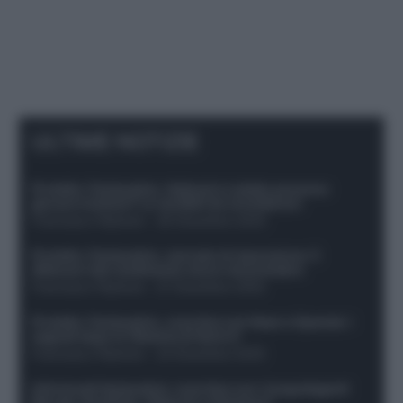
ULTIME NOTIZIE
Protetto: Fantacalcio, Hojlund e Lukaku possono
giocare insieme? Le variabili da considerare
Francesco Pipitone
-
29 Dicembre 2025
Protetto: Fantacalcio, mercato di riparazione: 5
difensori dal rendimento sicuro da prendere
Francesco Pipitone
-
27 Dicembre 2025
Protetto: Fantacalcio, cosa fare con Kean e Openda: i
segnali dopo la 16esima di Serie A
Francesco Pipitone
-
22 Dicembre 2025
Infortunati fantacalcio: cosa fare con i lungodegenti
Morata, Dumfries, Vlahovic e Gimenez?