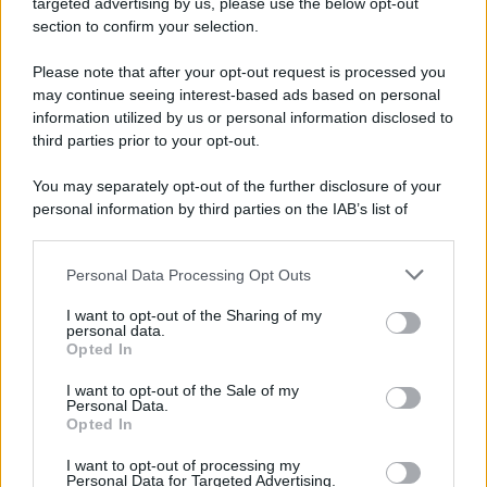
targeted advertising by us, please use the below opt-out
section to confirm your selection.
Please note that after your opt-out request is processed you
may continue seeing interest-based ads based on personal
information utilized by us or personal information disclosed to
third parties prior to your opt-out.
Protetto: Fantacalcio, cosa fare con
Kean e Openda: i segnali dopo la
You may separately opt-out of the further disclosure of your
16esima di Serie A
personal information by third parties on the IAB’s list of
Francesco Pipitone
downstream participants.
22 Dicembre 2025
5
minuti
Personal Data Processing Opt Outs
This information may also be disclosed by us to third parties
on the IAB’s List of Downstream Participants that may further
I want to opt-out of the Sharing of my
disclose it to other third parties.
personal data.
Opted In
Please note that this website/app uses one or more Google
services and may gather and store information including but
I want to opt-out of the Sale of my
Personal Data.
not limited to your visit or usage behaviour. You may click to
Opted In
grant or deny consent to Google and its third-party tags to
use your data for below specified purposes in below Google
I want to opt-out of processing my
consent section.
Personal Data for Targeted Advertising.