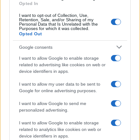
Opted In
I want to opt-out of Collection, Use,
Retention, Sale, and/or Sharing of my
Personal Data that Is Unrelated with the
Purposes for which it was collected.
Infortunati fantacalcio: cosa fare con i
Opted Out
lungodegenti Morata, Dumfries,
Vlahovic e Gimenez?
Google consents
Franco Capalbo
I want to allow Google to enable storage
21 Dicembre 2025
4
minuti
related to advertising like cookies on web or
device identifiers in apps.
I want to allow my user data to be sent to
Google for online advertising purposes.
I want to allow Google to send me
personalized advertising.
I want to allow Google to enable storage
related to analytics like cookies on web or
device identifiers in apps.