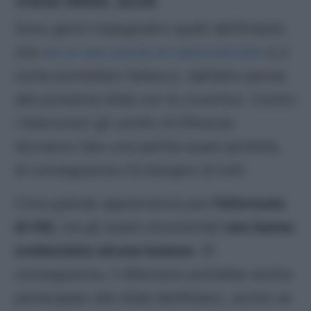
vista della Juve
Sono giorni impegnativi quelli dell’Empoli,
che
da un lato pensa al calciomercato
e a
come puntellare l’attacco, dall’altro pensa
alla prossima sfida con la Juventus. Contro
i bianconeri gli uomini di D’Aversa
dovranno fare una partita quasi perfetta,
di conseguenza c’è bisogno di tutti.
C’era grande apprensione per
l’infortunio
di Viti,
ma gli esami strumentali
non hanno
evidenziato alcuna lesione
. Di
conseguenza, il difensore potrebbe anche
partecipare alla sfida dell’Allianz, anche se