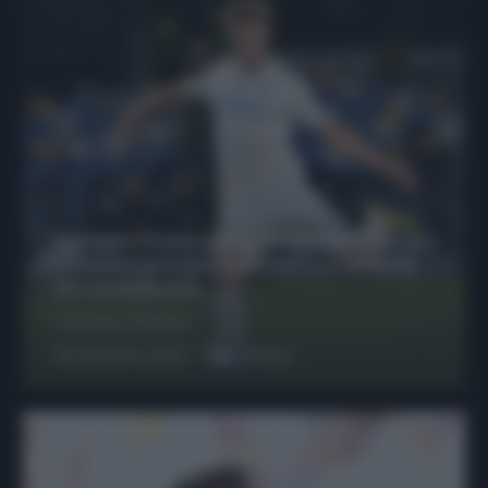
Protetto: Fantacalcio, Hojlund e Lukaku
possono giocare insieme? Le variabili
da considerare
Francesco Pipitone
29 Dicembre 2025
6
minuti