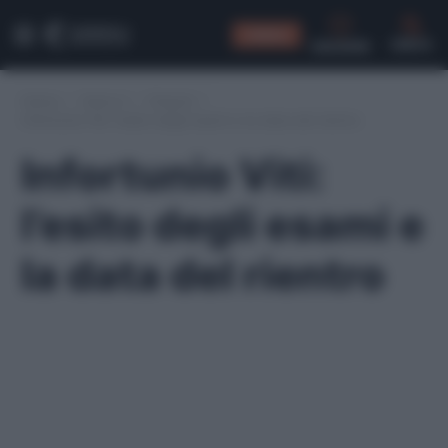
CONSIGLI
CERCA
Home
/
Serie A
/
Empoli
/
Infortunio Viti: l’esito degli esami e la data del rientro
Infortunio Viti:
l’esito degli esami e
la data del rientro