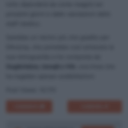
tutto dipenderà da come reagirà nei
prossimi giorni e dalle valutazioni dello
staff medico.
Sarebbe un rientro più che gradito per
D’Aversa, che potrebbe così schierare la
sua retroguardia a tre composta da
Goglichidze, Ismajli e Viti
, una linea che
ha regalato spesso soddisfazioni.
Post Views:
10.170
COMMENTA
CONDIVIDI