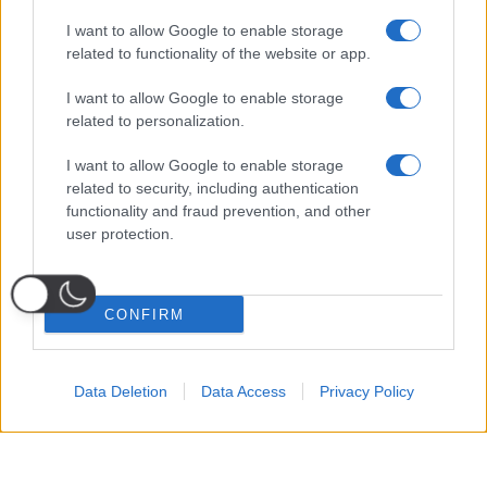
I want to allow Google to enable storage
related to functionality of the website or app.
I want to allow Google to enable storage
related to personalization.
I want to allow Google to enable storage
related to security, including authentication
functionality and fraud prevention, and other
user protection.
CONFIRM
Data Deletion
Data Access
Privacy Policy
Probabili
Voti
Seguici su Youtube
Seguici su
Seguici su
Formazioni
Telegram
Whatsapp
Strumenti Fantacalcio
Voti Fantacalcio Serie A