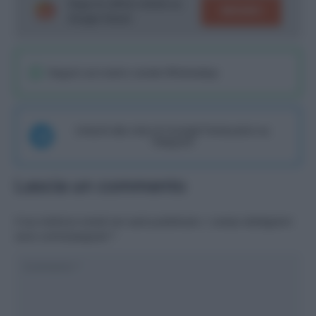
Segui le ultime notizie su
SEGUICI
Google News!
Seguici sul nostro canale WhatsaApp
Unisciti alla chat di Consigli Fantacalcio su
Telegram
Lascia un commento
Il tuo indirizzo email non sarà pubblicato.
I campi obbligatori
sono contrassegnati
*