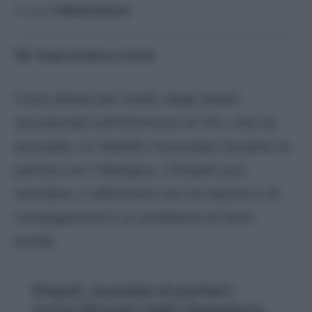
A cura di
Manuel Saccon
Tempo di lettura:
2
minuti
C’era attesa per l’esito degli esami
strumentali sull’infortunio di Viti, che ha
accusato un fastidio muscolare durante la
partita con il Bologna. L’Empoli può
sorridere, il difensore non ha lesioni e di
conseguenza è un problema di lieve
entità.