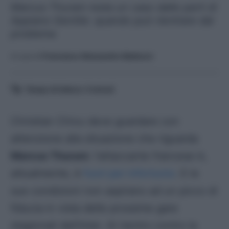
Marcus Thuram resta un caso dalle parti di
Appiano Gentile: quando può rientrare dal
problema
A cura di
Francesco Alessandro Balducci
Tempo di lettura:
3
minuti
Christian Chivu deve guardare con
attenzione alla situazione che riguarda
Marcus Thuram
: l’attaccante francese è,
attualmente, è
fuori per infortunio
. E le
sue condizioni non aspirano ad un picco di
fiducia in vista delle prossime gare
stagionali dell’Inter. Al rientro contro la