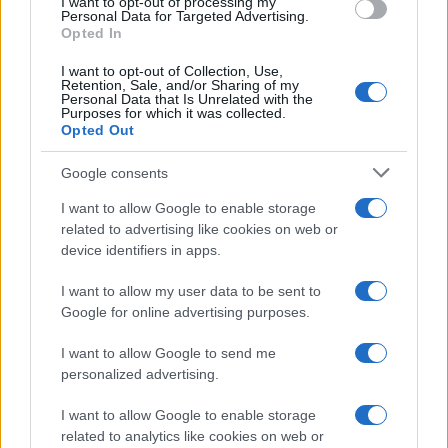
I want to opt-out of processing my
consent section.
Personal Data for Targeted Advertising.
Opted In
I want to opt-out of Collection, Use,
Retention, Sale, and/or Sharing of my
Personal Data that Is Unrelated with the
Purposes for which it was collected.
Opted Out
Infortunati fantacalcio: cosa fare con i
Google consents
lungodegenti Morata, Dumfries,
I want to allow Google to enable storage
Vlahovic e Gimenez?
related to advertising like cookies on web or
Franco Capalbo
device identifiers in apps.
21 Dicembre 2025
4
minuti
I want to allow my user data to be sent to
Google for online advertising purposes.
I want to allow Google to send me
personalized advertising.
I want to allow Google to enable storage
related to analytics like cookies on web or