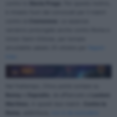
contro lo
Slavia Praga
. Per questo motivo,
è rimasto fuori dai convocati per il match
contro la
Cremonese
. Le assenze
verranno prolungate anche contro Roma e
Union Saint-Gilloise, per tornare
arruolabile sabato 25 ottobre per
Napoli-
Inter
.
Nel frattempo, Chivu potrà contare su
Bonny
e
Esposito
, da affiancare a
Lautaro
Martinez
, in questi due match.
Contro la
Roma
, addirittura,
non è da escludere