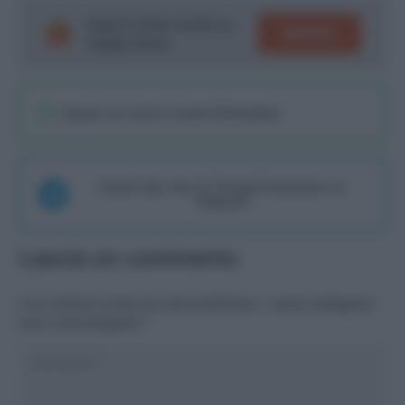
Segui le ultime notizie su
SEGUICI
Google News!
Seguici sul nostro canale WhatsaApp
Unisciti alla chat di Consigli Fantacalcio su
Telegram
Lascia un commento
Il tuo indirizzo email non sarà pubblicato.
I campi obbligatori
sono contrassegnati
*