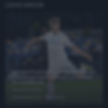
LEGGI ANCHE
Protetto: Fantacalcio, Hojlund e Lukaku
possono giocare insieme? Le variabili
da considerare
Francesco Pipitone
29 Dicembre 2025
6
minuti