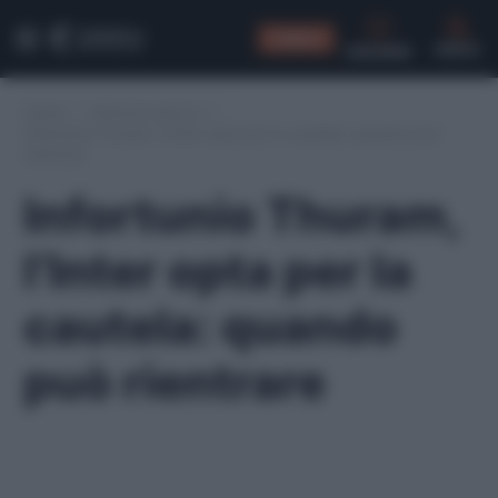
CONSIGLI
CERCA
Home
/
Infortuni serie A
/
Infortunio Thuram, l’Inter opta per la cautela: quando può
rientrare
Infortunio Thuram,
l’Inter opta per la
cautela: quando
può rientrare