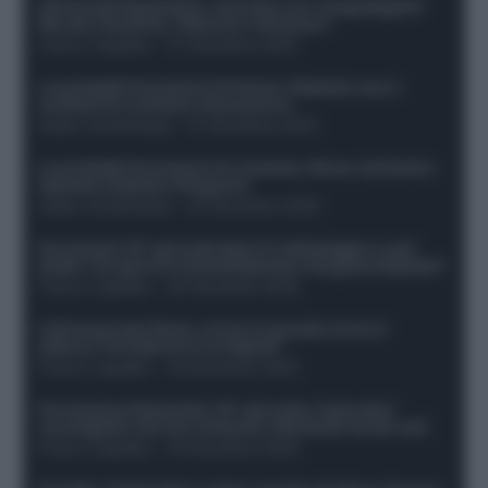
Infortunati fantacalcio: cosa fare con i lungodegenti
Morata, Dumfries, Vlahovic e Gimenez?
Franco Capalbo
-
21 Dicembre 2025
Le probabili formazioni di Genoa-Atalanta: ecco i
sostituti di Lookman e Kossounou
Guido Cantamessa
-
21 Dicembre 2025
Le probabili formazioni di Juventus-Roma: da David e
Openda a Dybala e Ferguson
Guido Cantamessa
-
20 Dicembre 2025
Formazioni 16^ giornata Serie A: ballottaggio e casi
dubbi. Chi gioca tra David/Openda e Ferguson/Dybala?
Franco Capalbo
-
20 Dicembre 2025
Calciomercato Roma, arriva un grande nome in
attacco? Si tratta di un ex Napoli!
Franco Capalbo
-
19 Dicembre 2025
Formazione fantacalcio 16^ giornata: 4 giocatori
sconsigliati e da non schierare. Rischiano brutti voti!
Franco Capalbo
-
19 Dicembre 2025