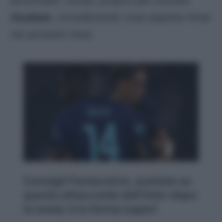
accorciare i tempi, proprio per evitrare
ricadute
, considerando cosa aspetta l’Inter
nei prossimi mesi.