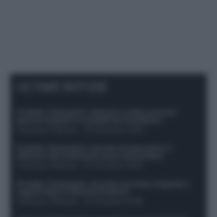
ULTIME NOTIZIE
Protetto: Fantacalcio, Hojlund e Lukaku possono
giocare insieme? Le variabili da considerare
Francesco Pipitone
-
29 Dicembre 2025
Protetto: Fantacalcio, mercato di riparazione: 5
difensori dal rendimento sicuro da prendere
Francesco Pipitone
-
27 Dicembre 2025
Protetto: Fantacalcio, cosa fare con Kean e Openda: i
segnali dopo la 16esima di Serie A
Francesco Pipitone
-
22 Dicembre 2025