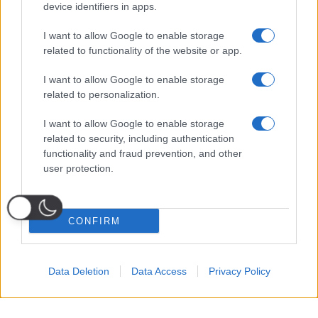
device identifiers in apps.
I want to allow Google to enable storage
related to functionality of the website or app.
I want to allow Google to enable storage
related to personalization.
I want to allow Google to enable storage
related to security, including authentication
functionality and fraud prevention, and other
user protection.
CONFIRM
Data Deletion
Data Access
Privacy Policy
Probabili
Voti
Seguici su Youtube
Seguici su
Seguici su
Formazioni
Telegram
Whatsapp