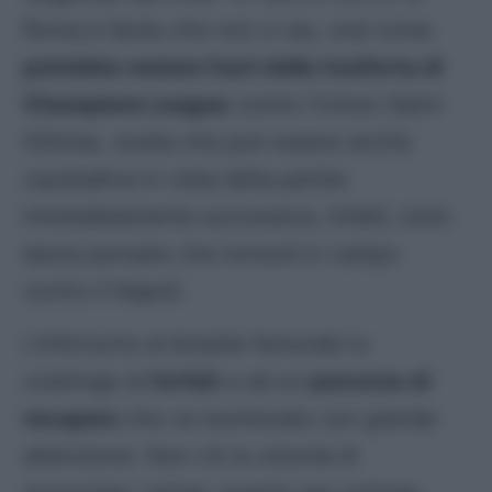
Roma è facile che non ci sia, così come
potrebbe restare fuori dalla trasferta di
Champions League
contro l’Union Saint-
Gilloise, scelta che può essere anche
cautelativa in vista della partita
immediatamente successiva. Infatti, tutto
lascia pensare che tornerà in campo
contro il Napoli.
L’infortunio al bicipite femorale lo
costringe al
forfait
e ad un
percorso di
recupero
che va monitorato con grande
attenzione. Non c’è la volontà di