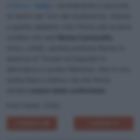
l’attacco “
baby
“
, considerando il percorso
di rientro del Toro dal
Sudamerica
. Stando
a quanto abbiamo visto finora,vale la pena
credere che sarà
Bonny il prescelto
.
Chivu, infatti, sembra preferire Bonny in
assenza di Thuram ed Esposito in
alternativa a Lautaro Martinez. Non è una
scelta fissa e statica, ma che finora
sembra
essere stata confermata
.
Post Views:
2.052
COMMENTA
CONDIVIDI