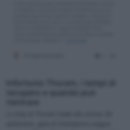
Infortunio Thuram, i tempi di
recupero e quando può
rientrare
Lo stop di Thuram risale allo scorso 30
settembre, gara di
Champions League