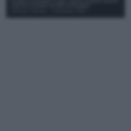
Protetto: Fantacalcio e rigori: quanto incidono davvero
i rigoristi e quando conviene strapagarli
Francesco Pipitone
-
19 Dicembre 2025