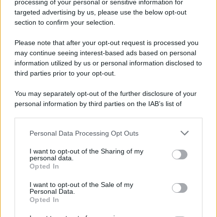
processing of your personal or sensitive information for
targeted advertising by us, please use the below opt-out
section to confirm your selection.
Please note that after your opt-out request is processed you
may continue seeing interest-based ads based on personal
information utilized by us or personal information disclosed to
third parties prior to your opt-out.
You may separately opt-out of the further disclosure of your
Protetto: Fantacalcio, cosa fare con
personal information by third parties on the IAB’s list of
Kean e Openda: i segnali dopo la
downstream participants.
16esima di Serie A
Personal Data Processing Opt Outs
This information may also be disclosed by us to third parties
Francesco Pipitone
on the IAB’s List of Downstream Participants that may further
I want to opt-out of the Sharing of my
22 Dicembre 2025
5
minuti
disclose it to other third parties.
personal data.
Opted In
Please note that this website/app uses one or more Google
services and may gather and store information including but
I want to opt-out of the Sale of my
Personal Data.
not limited to your visit or usage behaviour. You may click to
Opted In
grant or deny consent to Google and its third-party tags to
use your data for below specified purposes in below Google