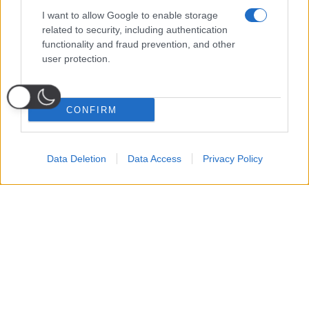
I want to allow Google to enable storage
related to security, including authentication
functionality and fraud prevention, and other
user protection.
CONFIRM
Data Deletion
Data Access
Privacy Policy
Probabili
Voti
Seguici su Youtube
Seguici su
Seguici su
Formazioni
Telegram
Whatsapp
Strumenti Fantacalcio
Voti Fantacalcio Serie A
Lista Fantacalcio
Probabili Formazioni Serie A
Indisponibili Serie A