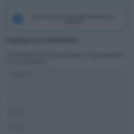
Unisciti alla chat di Consigli Fantacalcio su
Telegram
Lascia un commento
Il tuo indirizzo email non sarà pubblicato.
I campi obbligatori
sono contrassegnati
*