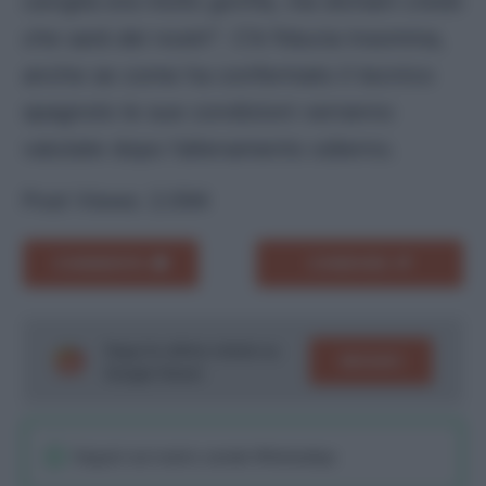
caviglia era molto gonfia, ma domani credo
che sarà dei nostri”
. C’è fiducia insomma,
anche se come ha confermato il tecnico
spagnolo le sue condizioni verranno
valutate dopo l’allenamento odierno.
Post Views:
2.094
COMMENTA
CONDIVIDI
Segui le ultime notizie su
SEGUICI
Google News!
Seguici sul nostro canale WhatsaApp