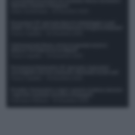
Le probabili formazioni di Juventus-Roma: da David e
Openda a Dybala e Ferguson
Guido Cantamessa
-
20 Dicembre 2025
Formazioni 16^ giornata Serie A: ballottaggio e casi
dubbi. Chi gioca tra David/Openda e Ferguson/Dybala?
Franco Capalbo
-
20 Dicembre 2025
Calciomercato Roma, arriva un grande nome in
attacco? Si tratta di un ex Napoli!
Franco Capalbo
-
19 Dicembre 2025
Formazione fantacalcio 16^ giornata: 4 giocatori
sconsigliati e da non schierare. Rischiano brutti voti!
Franco Capalbo
-
19 Dicembre 2025
Protetto: Fantacalcio e rigori: quanto incidono davvero
i rigoristi e quando conviene strapagarli
Francesco Pipitone
-
19 Dicembre 2025