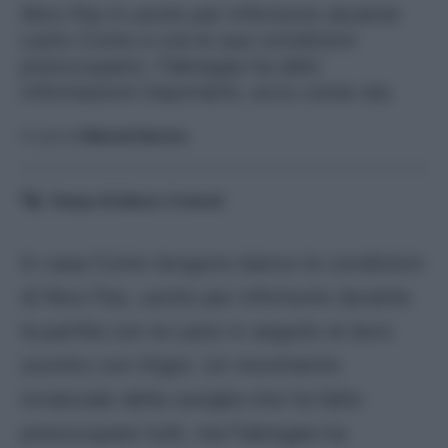
Nico Paz è uscito per infortunio durante
Lazio-Como e ora le sue condizioni
preoccupano. Fabregas ha dato
informazioni importanti, ecco come sta.
A cura di
Manuel Saccon
Tempo di lettura:
3
minuti
In casa Como tengono banco le condizioni
di Nico Paz, uscito per infortunio durante
la partita con la Lazio in seguito al duro
scontro con Gigot. Un movimento
innaturale della caviglia che ha fatto
preoccupare tutti, ma Fabregas ha