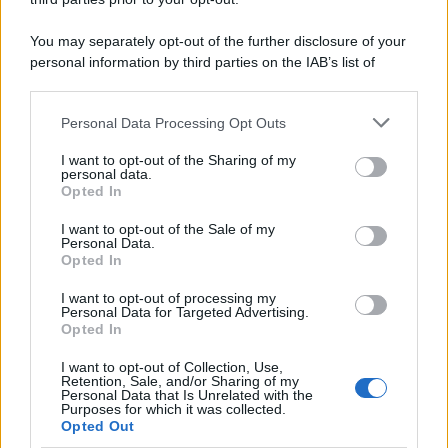
Protetto: Fantacalcio, cosa fare con
You may separately opt-out of the further disclosure of your
Kean e Openda: i segnali dopo la
personal information by third parties on the IAB’s list of
16esima di Serie A
downstream participants.
Francesco Pipitone
Personal Data Processing Opt Outs
This information may also be disclosed by us to third parties
22 Dicembre 2025
5
minuti
on the IAB’s List of Downstream Participants that may further
I want to opt-out of the Sharing of my
disclose it to other third parties.
personal data.
Opted In
Please note that this website/app uses one or more Google
services and may gather and store information including but
I want to opt-out of the Sale of my
Personal Data.
not limited to your visit or usage behaviour. You may click to
Opted In
grant or deny consent to Google and its third-party tags to
use your data for below specified purposes in below Google
I want to opt-out of processing my
consent section.
Personal Data for Targeted Advertising.
Opted In
I want to opt-out of Collection, Use,
Retention, Sale, and/or Sharing of my
Personal Data that Is Unrelated with the
Purposes for which it was collected.
Opted Out
Infortunati fantacalcio: cosa fare con i