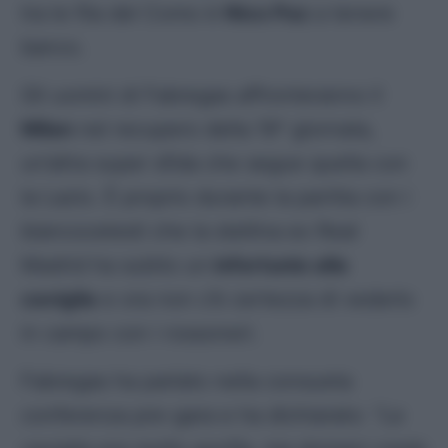
tra le fila del Como è
Nico Paz
a tenere
banco.
Gli uomini di Fabregas affronteranno il
Milan
nel recupero della 19^ giornata,
un’altra super sfida che segue quella con
la Lazio. È proprio durante la partita con i
biancocelesti che la stellina ex Real
Madrid ha subito un
infortunio alla
caviglia
e ora non c’è certezza di vederlo
in campo con i rossoneri.
Fabregas ha parlato nella consueta
conferenza pre-gara e ha dichiarato:
“La