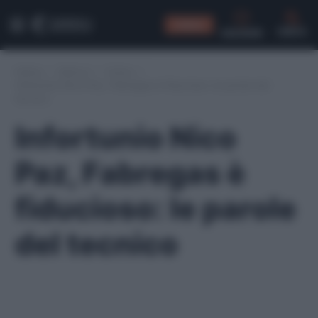
CONSIGLI
CERCA
Home
/
Serie A
/
Como
/
Infortunio Nico Paz, Fabregas è fiducioso: le parole del
tecnico
Infortunio Nico
Paz, Fabregas è
fiducioso: le parole
del tecnico