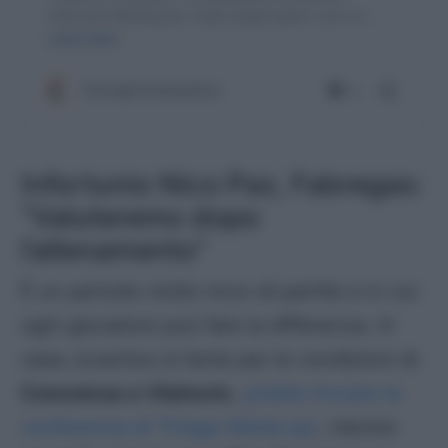
Infortunio Nico Paz, Fabregas:
“Valuteremo dopo
l’allenamento”
È un periodo molto ricco di partite e in cui
ogni giocatore può fare la differenza. In
casa Juventus si teme per le condizioni di
Conceicao e Vlahovic
,
potete trovare la
conferenza di Thiago Motta qui
, mentre