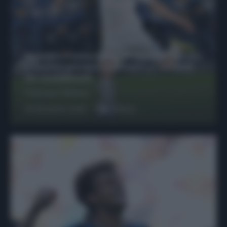
Protetto: Fantacalcio, Hojlund e Lukaku
possono giocare insieme? Le variabili
da considerare
Francesco Pipitone
29 Dicembre 2025
6
minuti