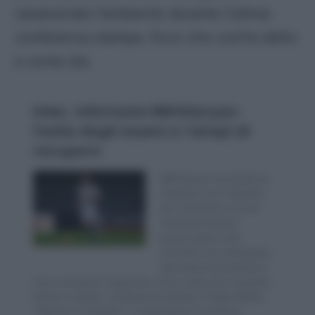
rasserenato l’ambiente durante l’ultima
conferenza stampa. Ecco che cos’ha detto
e come sta.