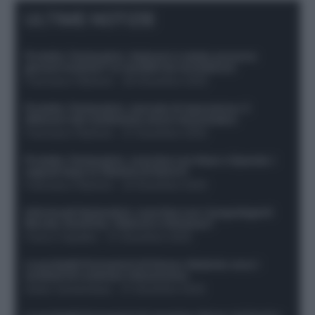
ULTIME NOTIZIE
Protetto: Fantacalcio, Hojlund e Lukaku possono
giocare insieme? Le variabili da considerare
Francesco Pipitone
-
29 Dicembre 2025
Protetto: Fantacalcio, mercato di riparazione: 5
difensori dal rendimento sicuro da prendere
Francesco Pipitone
-
27 Dicembre 2025
Protetto: Fantacalcio, cosa fare con Kean e Openda: i
segnali dopo la 16esima di Serie A
Francesco Pipitone
-
22 Dicembre 2025
Infortunati fantacalcio: cosa fare con i lungodegenti
Morata, Dumfries, Vlahovic e Gimenez?
Franco Capalbo
-
21 Dicembre 2025
Le probabili formazioni di Genoa-Atalanta: ecco i
sostituti di Lookman e Kossounou
Guido Cantamessa
-
21 Dicembre 2025