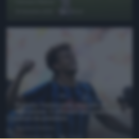
Francesco Pipitone
29 Dicembre 2025
6
minuti
Protetto: Fantacalcio, mercato di
riparazione: 5 difensori dal rendimento
sicuro da prendere
Francesco Pipitone
27 Dicembre 2025
3
minuti