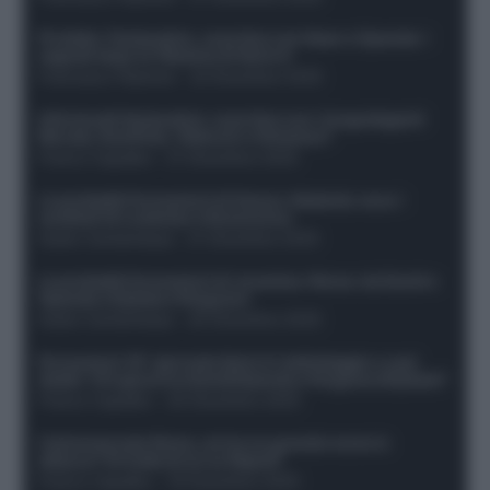
Protetto: Fantacalcio, cosa fare con Kean e Openda: i
segnali dopo la 16esima di Serie A
Francesco Pipitone
-
22 Dicembre 2025
Infortunati fantacalcio: cosa fare con i lungodegenti
Morata, Dumfries, Vlahovic e Gimenez?
Franco Capalbo
-
21 Dicembre 2025
Le probabili formazioni di Genoa-Atalanta: ecco i
sostituti di Lookman e Kossounou
Guido Cantamessa
-
21 Dicembre 2025
Le probabili formazioni di Juventus-Roma: da David e
Openda a Dybala e Ferguson
Guido Cantamessa
-
20 Dicembre 2025
Formazioni 16^ giornata Serie A: ballottaggio e casi
dubbi. Chi gioca tra David/Openda e Ferguson/Dybala?
Franco Capalbo
-
20 Dicembre 2025
Calciomercato Roma, arriva un grande nome in
attacco? Si tratta di un ex Napoli!
Franco Capalbo
-
19 Dicembre 2025