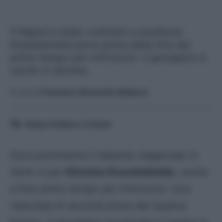
Il Napoli è stato costretto a sostituire
Kvaratskhelia poco prima della fine del
primo tempo per infortunio: il georgiano è
uscito in lacrime.
A cura di
Francesco Alessandro Balducci
Tempo di lettura:
3
minuti
Dura pochissimo il debutto stagionale in
Serie A
per
Khvicha Kvaratskhelia
, uscito
a fine primo tempo per infortunio. Una
manciata di secondi prima del duplice