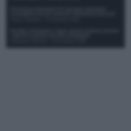
Formazione fantacalcio 16^ giornata: 4 giocatori
sconsigliati e da non schierare. Rischiano brutti voti!
Franco Capalbo
-
19 Dicembre 2025
Protetto: Fantacalcio e rigori: quanto incidono davvero
i rigoristi e quando conviene strapagarli
Francesco Pipitone
-
19 Dicembre 2025