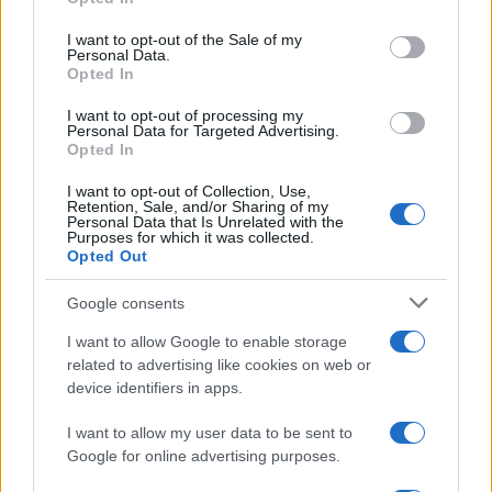
Please note that this website/app uses one or more Google
services and may gather and store information including but
I want to opt-out of the Sale of my
Personal Data.
not limited to your visit or usage behaviour. You may click to
Opted In
grant or deny consent to Google and its third-party tags to
use your data for below specified purposes in below Google
I want to opt-out of processing my
consent section.
Personal Data for Targeted Advertising.
Opted In
I want to opt-out of Collection, Use,
Retention, Sale, and/or Sharing of my
Personal Data that Is Unrelated with the
Purposes for which it was collected.
Opted Out
Infortunati fantacalcio: cosa fare con i
lungodegenti Morata, Dumfries,
Google consents
Vlahovic e Gimenez?
I want to allow Google to enable storage
Franco Capalbo
related to advertising like cookies on web or
device identifiers in apps.
21 Dicembre 2025
4
minuti
I want to allow my user data to be sent to
Google for online advertising purposes.