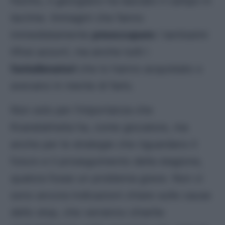
fischio, il
georgiano
ha lasciato il campo in
lacrime. Immagini che fanno
immediatamente
preoccupare
i tantissimi
tifosi
azzurri
, ma anche tutti i
fantallenatori
che lo hanno acquistato o
avevano in mente di farlo.
Non solo per l’importanza che
Kvaratskhelia ha, come giocatore, ma
anche per le strategie che riguardano il
futuro e il proseguimento della stagione,
qualora fosse un problema grave. Non ci
sono ancora indicazioni chiare sulle cause
dello stop, che verranno chiarite