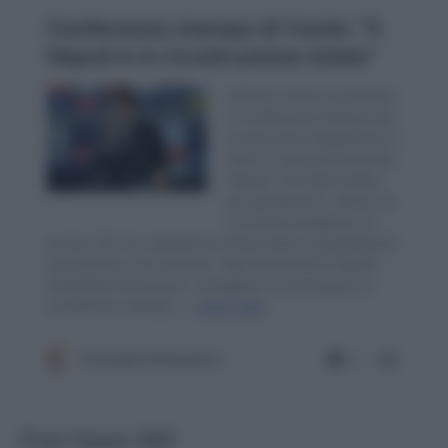
Post Views:
840