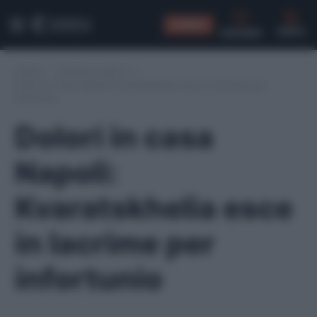
CONSIGLI
CERCA
Home
/
Infortuni serie A
/
Dolori in casa Napoli: Kvaratskhelia esce in lacrime per
infortunio
Dolori in casa
Napoli:
Kvaratskhelia esce
in lacrime per
infortunio