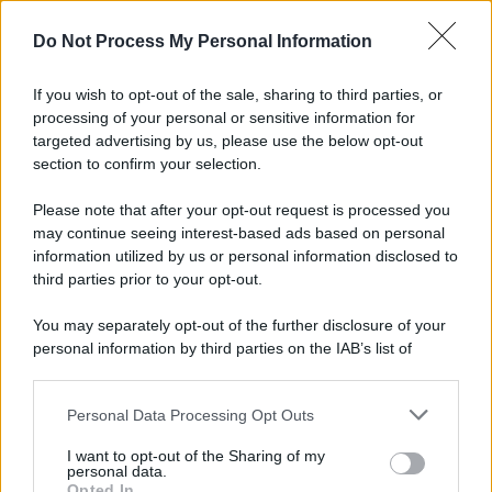
Do Not Process My Personal Information
If you wish to opt-out of the sale, sharing to third parties, or
processing of your personal or sensitive information for
targeted advertising by us, please use the below opt-out
section to confirm your selection.
Please note that after your opt-out request is processed you
may continue seeing interest-based ads based on personal
information utilized by us or personal information disclosed to
third parties prior to your opt-out.
Protetto: Fantacalcio, cosa fare con
You may separately opt-out of the further disclosure of your
Kean e Openda: i segnali dopo la
personal information by third parties on the IAB’s list of
16esima di Serie A
downstream participants.
Francesco Pipitone
Personal Data Processing Opt Outs
This information may also be disclosed by us to third parties
22 Dicembre 2025
5
minuti
on the IAB’s List of Downstream Participants that may further
I want to opt-out of the Sharing of my
disclose it to other third parties.
personal data.
Opted In