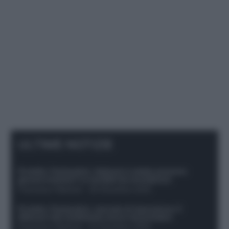
ULTIME NOTIZIE
Protetto: Fantacalcio, Hojlund e Lukaku possono
giocare insieme? Le variabili da considerare
Francesco Pipitone
-
29 Dicembre 2025
Protetto: Fantacalcio, mercato di riparazione: 5
difensori dal rendimento sicuro da prendere
Francesco Pipitone
-
27 Dicembre 2025