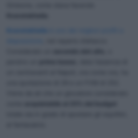
Simeone, come stava facendo
Kvaratskhelia
.
Kvaratskhelia
è uno dei migliori profili a
disposizione
, nel reparto d’attacco.
Considerato un
secondo slot alto
, o
persino un
primo basso
, data l’assenza di
un centravanti al Napoli, ora come ora, ha
una quotazione di 29 e un FVM di 252.
Viene da sé che un giocatore considerato
come
acquistabile al 25% del budget
totale sia in grado di spostare gli equilibri,
al fantacalcio.