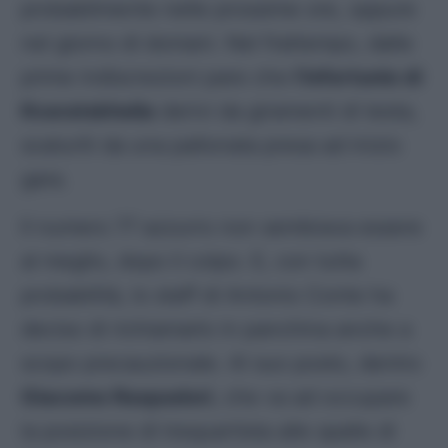
probabilmente nelle prossime ore, oppure
nel giorno di domani. Nel frattempo, dalle
prime indiscrezioni pare che
l’infortunio di
Kvaratskhelia
derivi da giramenti di testa,
scaturiti da una pallonata presa ad inizio
gara.
Il numero 77 azzurro non sembrava essere
al meglio, dopo il colpo. E, con tutta
probabilità, lo staff di Antonio Conte ha
deciso di richiamarlo in panchina anche a
scopo precauzionale. Al suo posto, dentro
Giacomo Raspadori
, che va ad occupare
la posizione di trequartista alle spalle di