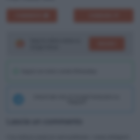
COMMENTA
CONDIVIDI
Segui le ultime notizie su
SEGUICI
Google News!
Seguici sul nostro canale WhatsaApp
Unisciti alla chat di Consigli Fantacalcio su
Telegram
Lascia un commento
Il tuo indirizzo email non sarà pubblicato.
I campi obbligatori