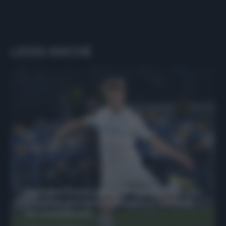
LEGGI ANCHE
Protetto: Fantacalcio, Hojlund e Lukaku
possono giocare insieme? Le variabili
da considerare