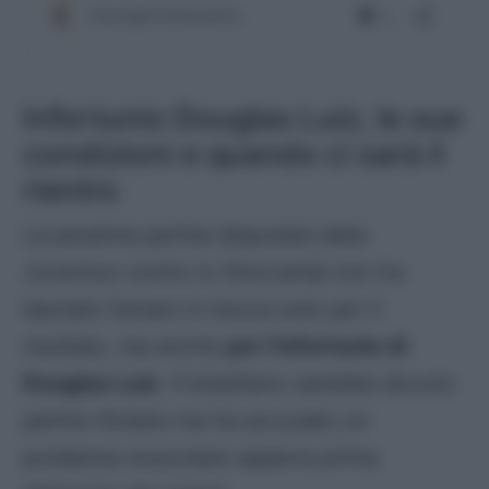
Infortunio Douglas Luiz, le sue
condizioni e quando ci sarà il
rientro
La pessima partita disputata dalla
Juventus contro lo Stoccarda non ha
lasciato l’amaro in bocca solo per il
risultato, ma anche
per l’infortunio di
Douglas Luiz
. Il brasiliano sarebbe dovuto
partire titolare ma ha accusato un
problema muscolare appena prima