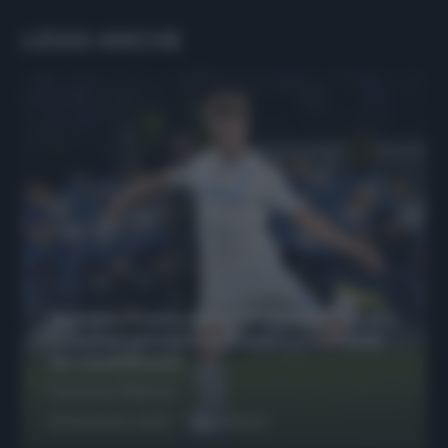
LEGGI ANCHE
Protetto: Fantacalcio, Hojlund e Lukaku
possono giocare insieme? Le variabili
da considerare
Francesco Pipitone
29 Dicembre 2025
6
minuti