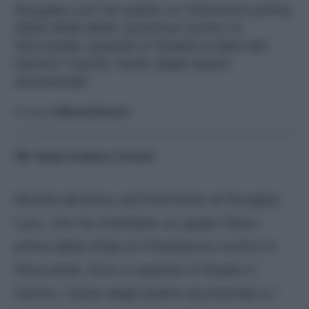
Douglas Luiz ha subito un infortunio prima
della sfida della Juventus contro lo
Stoccarda: quando è fissata la data del
rientro? Uscito l'esito degli esami
strumentali.
A cura di
Manuel Saccon
Tempo di lettura:
3
minuti
Novità decisive sull’infortunio di Douglas
Luiz, che ha rimediato un guaio fisico
prima della sfida di Champions contro lo
Stoccarda. Ecco a quando è fissato il
rientro, l’esito degli esami strumentali e i