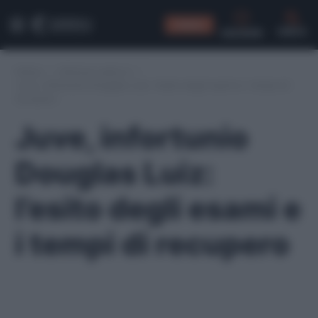
CONSIGLI
CERCA
Home
/
Infortuni serie A
/
Juve, infortunio Douglas Luiz: l’esito degli esami e i tempi di
recupero
Juve, infortunio
Douglas Luiz:
l’esito degli esami e
i tempi di recupero