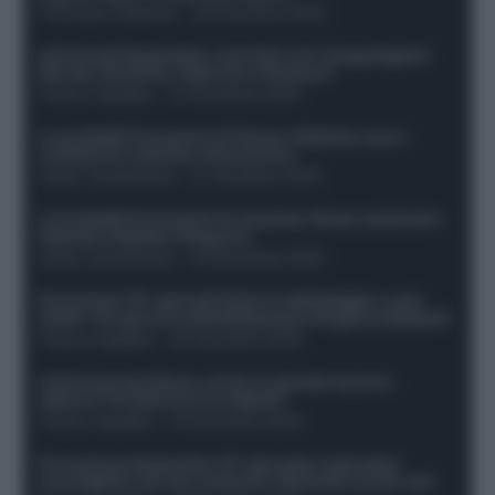
Francesco Pipitone
-
22 Dicembre 2025
Infortunati fantacalcio: cosa fare con i lungodegenti
Morata, Dumfries, Vlahovic e Gimenez?
Franco Capalbo
-
21 Dicembre 2025
Le probabili formazioni di Genoa-Atalanta: ecco i
sostituti di Lookman e Kossounou
Guido Cantamessa
-
21 Dicembre 2025
Le probabili formazioni di Juventus-Roma: da David e
Openda a Dybala e Ferguson
Guido Cantamessa
-
20 Dicembre 2025
Formazioni 16^ giornata Serie A: ballottaggio e casi
dubbi. Chi gioca tra David/Openda e Ferguson/Dybala?
Franco Capalbo
-
20 Dicembre 2025
Calciomercato Roma, arriva un grande nome in
attacco? Si tratta di un ex Napoli!
Franco Capalbo
-
19 Dicembre 2025
Formazione fantacalcio 16^ giornata: 4 giocatori
sconsigliati e da non schierare. Rischiano brutti voti!