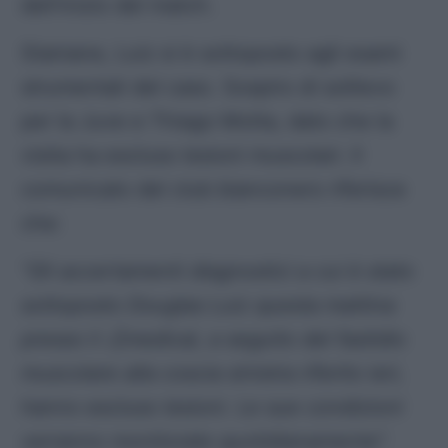
dell’inizio del match.
Stamane, Luiz si è sottoposto agli esami
strumentali del caso. Sospiro di sollievo
per la Juve e Thiago Motta, dato che la
visita ha escluso lesioni muscolari. Il
comunicato del club bianconero riferisce
che:
“Gli accertamenti diagnostici a cui è stato
sottoposto Douglas Luiz questa mattina
presso il J|medical, a seguito del fastidio
muscolare alla coscia sinistra riferito ieri,
hanno escluso lesioni. Le sue condizioni
verranno monitorate quotidianamente”.