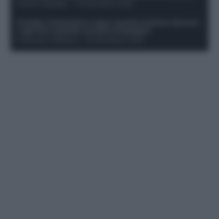
Franco Capalbo
-
19 Dicembre 2025
Protetto: Fantacalcio e rigori: quanto incidono davvero
i rigoristi e quando conviene strapagarli
Francesco Pipitone
-
19 Dicembre 2025