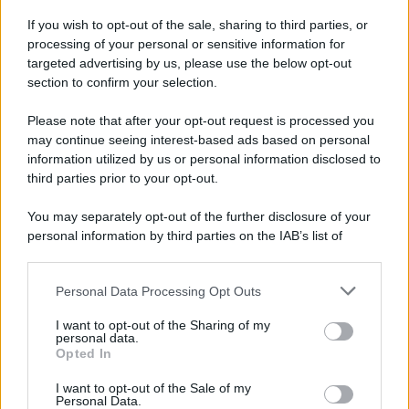
If you wish to opt-out of the sale, sharing to third parties, or
processing of your personal or sensitive information for
targeted advertising by us, please use the below opt-out
section to confirm your selection.
Please note that after your opt-out request is processed you
may continue seeing interest-based ads based on personal
information utilized by us or personal information disclosed to
third parties prior to your opt-out.
Protetto: Fantacalcio, cosa fare con
You may separately opt-out of the further disclosure of your
Kean e Openda: i segnali dopo la
personal information by third parties on the IAB’s list of
16esima di Serie A
downstream participants.
Francesco Pipitone
Personal Data Processing Opt Outs
This information may also be disclosed by us to third parties
22 Dicembre 2025
5
minuti
on the IAB’s List of Downstream Participants that may further
I want to opt-out of the Sharing of my
disclose it to other third parties.
personal data.
Opted In
Please note that this website/app uses one or more Google
services and may gather and store information including but
I want to opt-out of the Sale of my
Personal Data.
not limited to your visit or usage behaviour. You may click to