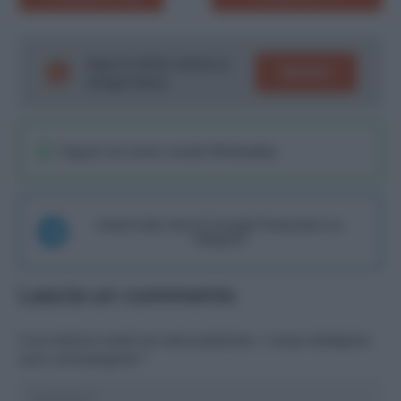
Segui le ultime notizie su
SEGUICI
Google News!
Seguici sul nostro canale WhatsaApp
Unisciti alla chat di Consigli Fantacalcio su
Telegram
Lascia un commento
Il tuo indirizzo email non sarà pubblicato.
I campi obbligatori
sono contrassegnati
*