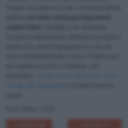
Sospiro di sollievo sì, ma il centrocampista
salterà
con tutta certezza il big match
contro l’Inter
. Douglas Luiz dovrebbe
tornare a disposizione settimana prossima,
quella che vedrà impegnata la Juve nel
turno infrasettimanale contro il Parma, poi
nel weekend contro l’Udinese. Nel
frattempo,
Thiago Motta deve fare i conti
con gli altri acciaccati
e la lista è ancora
lunga.
Post Views:
2.625
COMMENTA
CONDIVIDI