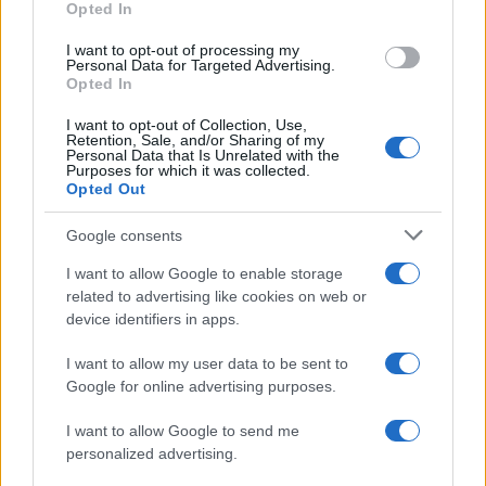
Opted In
grant or deny consent to Google and its third-party tags to
use your data for below specified purposes in below Google
I want to opt-out of processing my
consent section.
Personal Data for Targeted Advertising.
Opted In
I want to opt-out of Collection, Use,
Retention, Sale, and/or Sharing of my
Personal Data that Is Unrelated with the
Purposes for which it was collected.
Opted Out
Infortunati fantacalcio: cosa fare con i
lungodegenti Morata, Dumfries,
Google consents
Vlahovic e Gimenez?
I want to allow Google to enable storage
Franco Capalbo
related to advertising like cookies on web or
device identifiers in apps.
21 Dicembre 2025
4
minuti
I want to allow my user data to be sent to
Google for online advertising purposes.
I want to allow Google to send me
personalized advertising.