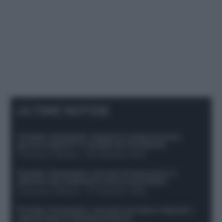
ULTIME NOTIZIE
Protetto: Fantacalcio, Hojlund e Lukaku possono
giocare insieme? Le variabili da considerare
Francesco Pipitone
-
29 Dicembre 2025
Protetto: Fantacalcio, mercato di riparazione: 5
difensori dal rendimento sicuro da prendere
Francesco Pipitone
-
27 Dicembre 2025
Protetto: Fantacalcio, cosa fare con Kean e Openda: i
segnali dopo la 16esima di Serie A