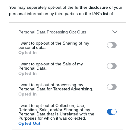
Protetto: Fantacalcio, cosa fare con
You may separately opt-out of the further disclosure of your
Kean e Openda: i segnali dopo la
personal information by third parties on the IAB’s list of
16esima di Serie A
downstream participants.
Francesco Pipitone
Personal Data Processing Opt Outs
This information may also be disclosed by us to third parties
22 Dicembre 2025
5
minuti
on the IAB’s List of Downstream Participants that may further
I want to opt-out of the Sharing of my
disclose it to other third parties.
personal data.
Opted In
Please note that this website/app uses one or more Google
services and may gather and store information including but
I want to opt-out of the Sale of my
Personal Data.
not limited to your visit or usage behaviour. You may click to
Opted In
grant or deny consent to Google and its third-party tags to
use your data for below specified purposes in below Google
I want to opt-out of processing my
consent section.
Personal Data for Targeted Advertising.
Opted In
I want to opt-out of Collection, Use,
Retention, Sale, and/or Sharing of my
Personal Data that Is Unrelated with the
Purposes for which it was collected.
Opted Out
Infortunati fantacalcio: cosa fare con i
lungodegenti Morata, Dumfries,