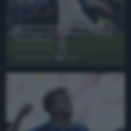
Protetto: Fantacalcio, Hojlund e Lukaku
possono giocare insieme? Le variabili
da considerare
Francesco Pipitone
29 Dicembre 2025
6
minuti