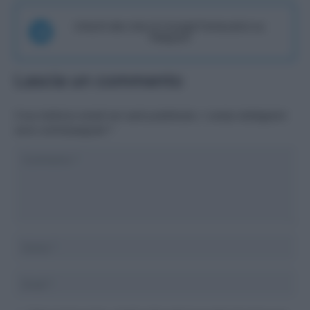
Unisciti alla chat di Consigli Fantacalcio su
Telegram
Lascia un commento
Il tuo indirizzo email non sarà pubblicato.
I campi obbligatori
sono contrassegnati
*