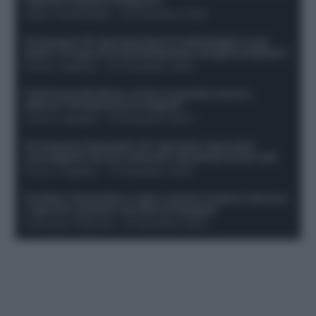
Openda a Dybala e Ferguson
Guido Cantamessa
-
20 Dicembre 2025
Formazioni 16^ giornata Serie A: ballottaggio e casi
dubbi. Chi gioca tra David/Openda e Ferguson/Dybala?
Franco Capalbo
-
20 Dicembre 2025
Calciomercato Roma, arriva un grande nome in
attacco? Si tratta di un ex Napoli!
Franco Capalbo
-
19 Dicembre 2025
Formazione fantacalcio 16^ giornata: 4 giocatori
sconsigliati e da non schierare. Rischiano brutti voti!
Franco Capalbo
-
19 Dicembre 2025
Protetto: Fantacalcio e rigori: quanto incidono davvero
i rigoristi e quando conviene strapagarli
Francesco Pipitone
-
19 Dicembre 2025