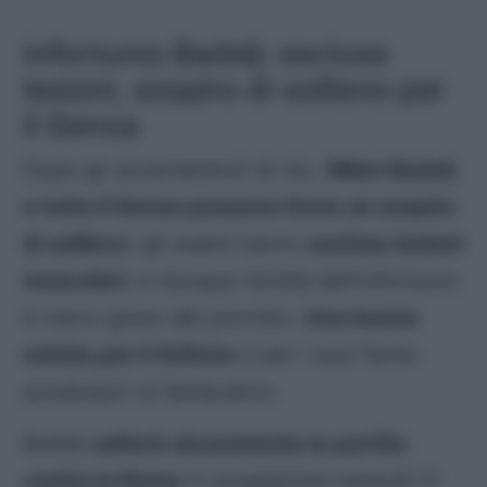
Infortunio Badelj: escluse
lesioni, sospiro di sollievo per
il Genoa
Dopo gli accertamenti di rito,
Milan Badelj
e tutto il Genoa possono tirare un sospiro
di sollievo
: gli esami hanno
escluso lesioni
muscolari
, e dunque l’entità dell’infortunio
è meno grave del previsto.
Una buona
notizia per il Grifone
e per i suoi fanta-
possessori al fantacalcio.
Badelj
salterà sicuramente la partita
contro la Roma
in programma venerdì 17