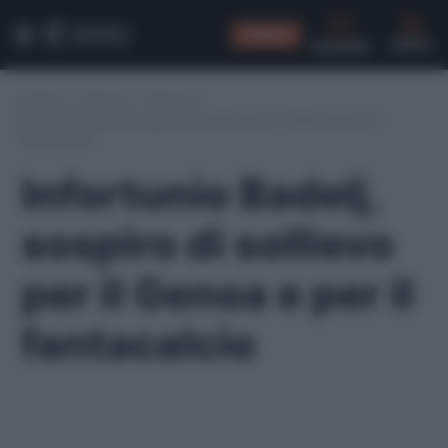
CONSIGLI
CERCA
Home
/
Serie A
/
Genoa
/
Infortunio Badelj, sospiro di sollievo per il Genoa e per il
fantacalcio
Infortunio Badelj,
sospiro di sollievo
per il Genoa e per il
fantacalcio