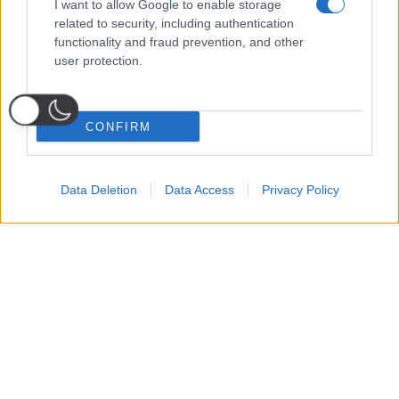
I want to allow Google to enable storage
related to security, including authentication
functionality and fraud prevention, and other
user protection.
CONFIRM
Data Deletion
Data Access
Privacy Policy
Probabili
Voti
Seguici su Youtube
Seguici su
Seguici su
Formazioni
Telegram
Whatsapp
Strumenti Fantacalcio
Voti Fantacalcio Serie A
Lista Fantacalcio
Probabili Formazioni Serie A
Indisponibili Serie A