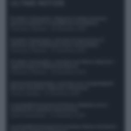
ULTIME NOTIZIE
Protetto: Fantacalcio, Hojlund e Lukaku possono
giocare insieme? Le variabili da considerare
Francesco Pipitone
-
29 Dicembre 2025
Protetto: Fantacalcio, mercato di riparazione: 5
difensori dal rendimento sicuro da prendere
Francesco Pipitone
-
27 Dicembre 2025
Protetto: Fantacalcio, cosa fare con Kean e Openda: i
segnali dopo la 16esima di Serie A
Francesco Pipitone
-
22 Dicembre 2025
Infortunati fantacalcio: cosa fare con i lungodegenti
Morata, Dumfries, Vlahovic e Gimenez?
Franco Capalbo
-
21 Dicembre 2025
Le probabili formazioni di Genoa-Atalanta: ecco i
sostituti di Lookman e Kossounou
Guido Cantamessa
-
21 Dicembre 2025
Le probabili formazioni di Juventus-Roma: da David e