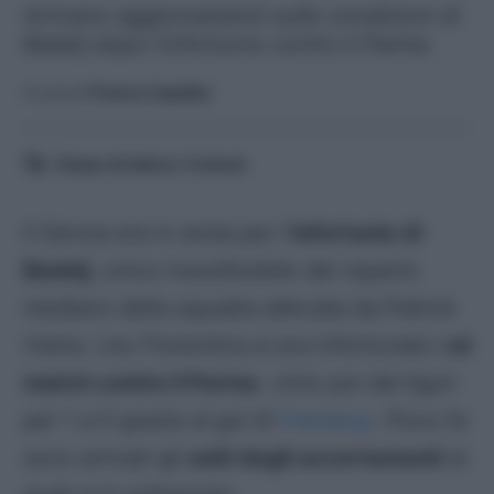
Arrivano aggiornamenti sulle condizioni di
Badelj dopo l'infortunio contro il Parma.
A cura di
Franco Capalbo
Tempo di lettura:
3
minuti
Il Genoa era in ansia per l’
infortunio di
Badelj
, unico insostituibile del reparto
mediano della squadra allenata da Patrick
Vieira. L’ex Fiorentina si era infortunato n
el
match contro il Parma
, vinto poi dai liguri
per 1 a 0 grazie al gol di
Frendrup
. Poco fa
sono arrivati gli
esiti degli accertamenti
ai