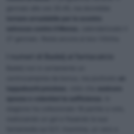
gennaio alle ore 20.45, ma dovrebbe
tornare arruolabile per lo scontro
salvezza contro il Monza
, calendarizzato il
27 gennaio. Resta ancora ai box Vitinha.
I numeri di Badelj al fantacalcio
Badelj non è certamente un
centrocampista da bonus, ma piuttosto
un
tappabuchi prezioso
, visto che
assicura
spesso e volentieri la sufficienza
. In
stagione ha collezionato 18 partite a voto,
realizzando un gol e fissando la sua
fantamedia sul 6,11. Insomma, un vero e