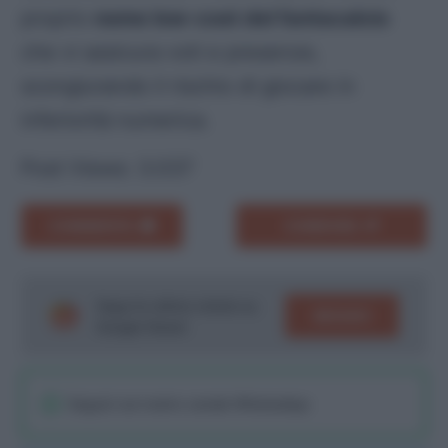
proprio
nome low-cost del fantacalcio
che vi assicura voti e presenze,
scongiurando il rischio di giocare in
inferiorità numerica.
Post Views:
3.037
COMMENTA
CONDIVIDI
Segui le ultime notizie su
SEGUICI
Google News!
Seguici sul nostro canale WhatsaApp