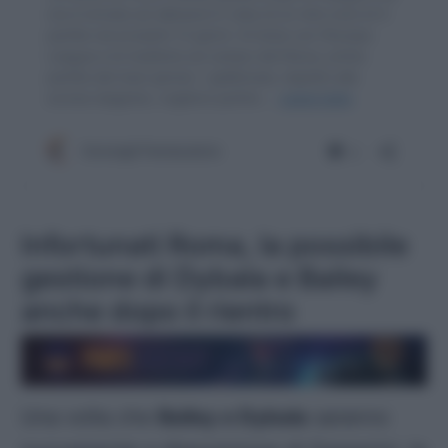
Infortunati Roma, la possibile
gestione di Dybala e Bailey
anche dopo il rientro
Una volta che
Bailey e Dybala
saranno