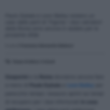
Paulo Dybala e Leon Bailey restano un
caso dalle parti di Trigoria: i due calciatori
della Roma sono ancora in dubbio per le
prossime sfide
A cura di
Francesco Alessandro Balducci
Tempo di lettura:
3
minuti
Gasperini
e la
Roma
dovranno ancora fare
a meno di
Paulo Dybala
e
Leon Bailey
per
parecchio tempo: nessuno sprint sui tempi
di recupero per i due infortunati
in casa