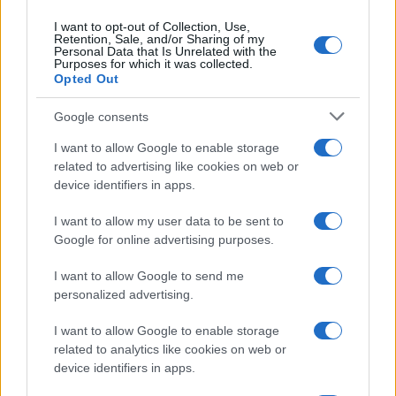
I want to opt-out of Collection, Use,
Retention, Sale, and/or Sharing of my
Personal Data that Is Unrelated with the
Purposes for which it was collected.
Opted Out
Infortunati fantacalcio: cosa fare con i
Google consents
lungodegenti Morata, Dumfries,
I want to allow Google to enable storage
Vlahovic e Gimenez?
related to advertising like cookies on web or
Franco Capalbo
device identifiers in apps.
21 Dicembre 2025
4
minuti
I want to allow my user data to be sent to
Google for online advertising purposes.
I want to allow Google to send me
personalized advertising.
I want to allow Google to enable storage
related to analytics like cookies on web or
device identifiers in apps.