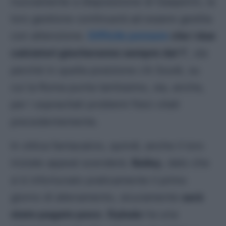
nuovamente a disposizione di Gasperini, la
loro gestione continuerà ad essere gestita
con attenzione.
Difficile pensare
che i due
calciatori giocheranno sempre dal 1′
, sia
perché in quella posizione c’è Soulé, su
cui la Roma punta tantissimo, sia, anche,
per i sopracitati problemi fisici citati
precedentemente.
In ottica fantacalcio, quindi, anche il loro
iniziale appeal scenderà.
Bailey
, dato che
si è infortunato praticamente il primo
giorno di allenamento, sicuramente
sarà
stato pagato poco
.
Dybala
ha una