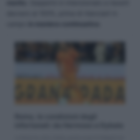
merito
. Gasperini è intenzionato a riaverli
davvero al 100%, prima di rilanciarli in
campo
in maniera continuativa
.