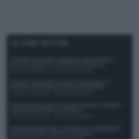
ULTIME NOTIZIE
Protetto: Fantacalcio, Hojlund e Lukaku possono
giocare insieme? Le variabili da considerare
Francesco Pipitone
-
29 Dicembre 2025
Protetto: Fantacalcio, mercato di riparazione: 5
difensori dal rendimento sicuro da prendere
Francesco Pipitone
-
27 Dicembre 2025
Protetto: Fantacalcio, cosa fare con Kean e Openda: i
segnali dopo la 16esima di Serie A
Francesco Pipitone
-
22 Dicembre 2025
Infortunati fantacalcio: cosa fare con i lungodegenti
Morata, Dumfries, Vlahovic e Gimenez?
Franco Capalbo
-
21 Dicembre 2025