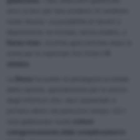
giallorossa
. I due attaccanti giallorossi
sono ai box per due problemi di carattere
molto diversi. La possibilità di riaverli a
disposizione va rinviata, senza dubbio, a
Roma-Inter
, la prima gara prevista dopo la
sosta per le nazionali che inizia il
6
ottobre
.
La
Roma
ha scelto di perseguire la strada
della cautela, specialmente per lo storico
degli infortuni che i due sopracitati si
portano dietro da parecchio tempo. Ed il
club giallorosso vuole
evitare
categoricamente delle complicazioni in