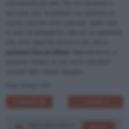
valutazione più alta, ma non da primo o
secondo slot. Scambiarli ora sarebbe un
rischio, perché sono svalutati: fatelo solo
in caso di emergenza. Mentre se aspettate
che arrivi qualche bonus in più, allora
potreste fare un affare
. Naturalmente, si
possono tenere se non sono calciatori
cruciali nelle vostre squadre.
Post Views:
443
COMMENTA
CONDIVIDI
Segui le ultime notizie su
SEGUICI