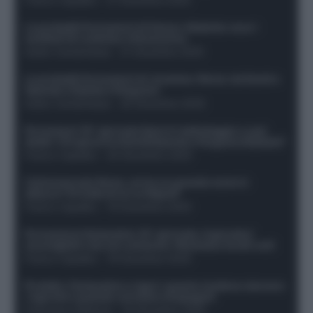
Le probabili formazioni di Genoa-Atalanta: ecco i
sostituti di Lookman e Kossounou
Guido Cantamessa
-
21 Dicembre 2025
Le probabili formazioni di Juventus-Roma: da David e
Openda a Dybala e Ferguson
Guido Cantamessa
-
20 Dicembre 2025
Formazioni 16^ giornata Serie A: ballottaggio e casi
dubbi. Chi gioca tra David/Openda e Ferguson/Dybala?
Franco Capalbo
-
20 Dicembre 2025
Calciomercato Roma, arriva un grande nome in
attacco? Si tratta di un ex Napoli!
Franco Capalbo
-
19 Dicembre 2025
Formazione fantacalcio 16^ giornata: 4 giocatori
sconsigliati e da non schierare. Rischiano brutti voti!
Franco Capalbo
-
19 Dicembre 2025
Protetto: Fantacalcio e rigori: quanto incidono davvero
i rigoristi e quando conviene strapagarli
Francesco Pipitone
-
19 Dicembre 2025