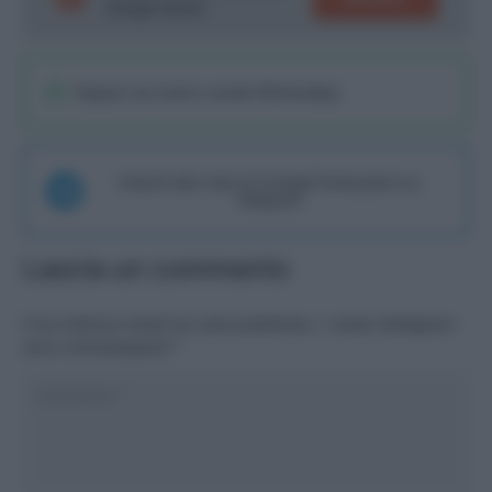
Google News!
Seguici sul nostro canale WhatsaApp
Unisciti alla chat di Consigli Fantacalcio su
Telegram
Lascia un commento
Il tuo indirizzo email non sarà pubblicato.
I campi obbligatori
sono contrassegnati
*