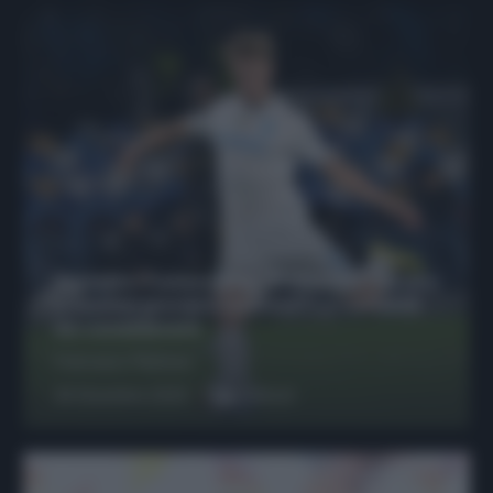
Protetto: Fantacalcio, Hojlund e Lukaku
possono giocare insieme? Le variabili
da considerare
Francesco Pipitone
29 Dicembre 2025
6
minuti