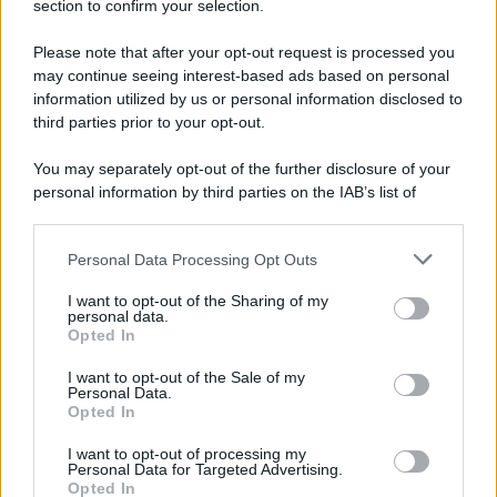
section to confirm your selection.
Please note that after your opt-out request is processed you
may continue seeing interest-based ads based on personal
information utilized by us or personal information disclosed to
third parties prior to your opt-out.
You may separately opt-out of the further disclosure of your
Protetto: Fantacalcio, cosa fare con
personal information by third parties on the IAB’s list of
Kean e Openda: i segnali dopo la
downstream participants.
16esima di Serie A
Personal Data Processing Opt Outs
This information may also be disclosed by us to third parties
Francesco Pipitone
on the IAB’s List of Downstream Participants that may further
I want to opt-out of the Sharing of my
22 Dicembre 2025
5
minuti
disclose it to other third parties.
personal data.
Opted In
Please note that this website/app uses one or more Google
services and may gather and store information including but
I want to opt-out of the Sale of my
Personal Data.
not limited to your visit or usage behaviour. You may click to
Opted In
grant or deny consent to Google and its third-party tags to
use your data for below specified purposes in below Google
I want to opt-out of processing my
consent section.
Personal Data for Targeted Advertising.
Opted In