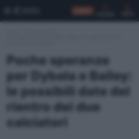
CONSIGLI
CERCA
Home
/
Infortuni serie A
/
Poche speranze per Dybala e Bailey: le possibili date del
rientro dei due calciatori
Poche speranze
per Dybala e Bailey:
le possibili date del
rientro dei due
calciatori