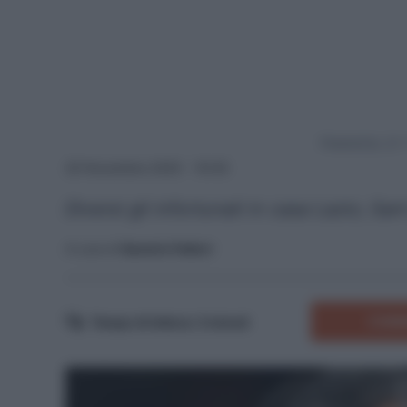
Powered by
20 Novembre 2025 - 19:45
Diversi gli infortunati in casa Lazio; Sar
A cura di
Saverio Fattori
COMM
Tempo di lettura:
3
minuti