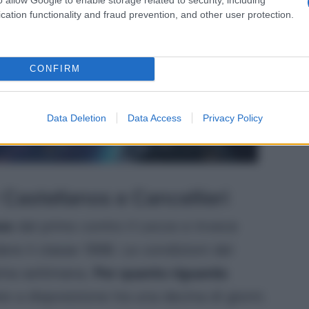
rnare ad inserirlo nella propria
cation functionality and fraud prevention, and other user protection.
 l’unico recupero per quanto riguarda il
e meno di Rovella, Castellanos e
CONFIRM
Data Deletion
Data Access
Privacy Policy
r Castellanos e Cancellieri
os
dal primo contro il Lecce e invece
re il classe 1998. Le condizioni del
sima settimana.
Per quanto riguarda
re a disposizione tra una decina di giorni.