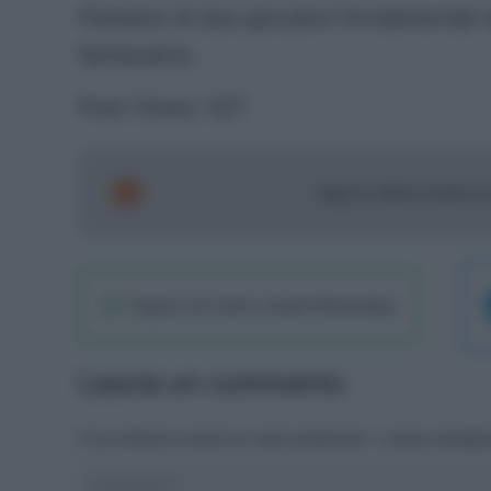
Parliamo di due giocatori fondamentali s
fantacalcio.
Post Views:
527
Segui le ultime notizie 
Seguici sul nostro canale WhatsaApp
Lascia un commento
Il tuo indirizzo email non sarà pubblicato.
I campi obbliga