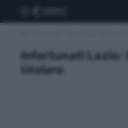
Home
/
Fantacalcio
/
Infortunati Lazio: Sarri recupera u
Infortunati Lazio:
titolare