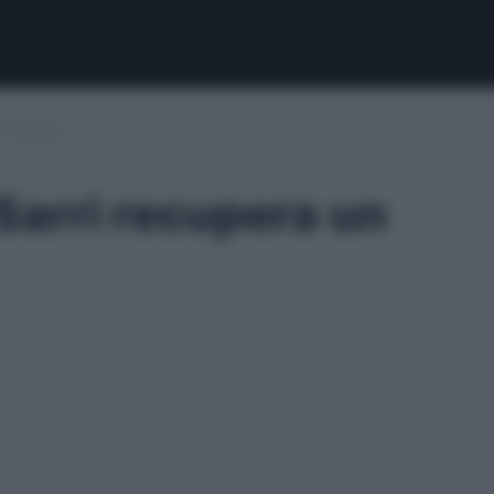
n titolare
 Sarri recupera un