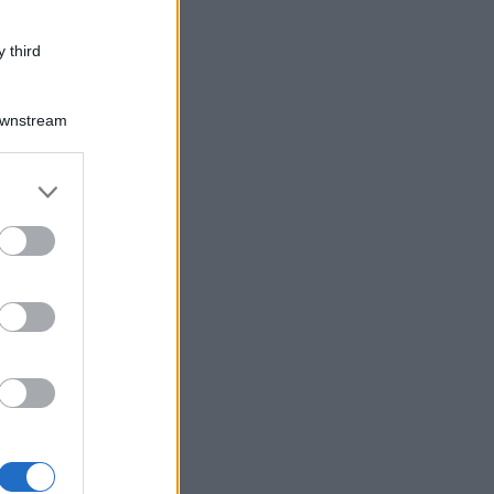
 third
Downstream
er and store
to grant or
ed purposes