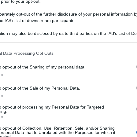
 prior to your opt-out.
 che non si vede dalla trasferta di Bergamo
rately opt-out of the further disclosure of your personal information by
he IAB’s list of downstream participants.
tion may also be disclosed by us to third parties on the IAB’s List of 
 that may further disclose it to other third parties.
 that this website/app uses one or more Google services and may gath
l Data Processing Opt Outs
including but not limited to your visit or usage behaviour. You may click 
 to Google and its third-party tags to use your data for below specifi
o opt-out of the Sharing of my personal data.
ogle consent section.
In
o opt-out of the Sale of my Personal Data.
In
to opt-out of processing my Personal Data for Targeted
ing.
In
o opt-out of Collection, Use, Retention, Sale, and/or Sharing
ersonal Data that Is Unrelated with the Purposes for which it
lected.