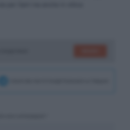
ia per Sarri ma anche in ottica
SEGUICI
su Google News!
Unisciti alla chat di Consigli Fantacalcio su Telegram
tori sono contrassegnati
*