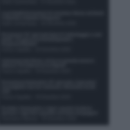
Guido Cantamessa
-
21 Dicembre 2025
Le probabili formazioni di Juventus-Roma: da David
e Openda a Dybala e Ferguson
Guido Cantamessa
-
20 Dicembre 2025
Formazioni 16^ giornata Serie A: ballottaggio e casi
dubbi. Chi gioca tra David/Openda e
Ferguson/Dybala?
Franco Capalbo
-
20 Dicembre 2025
Calciomercato Roma, arriva un grande nome in
attacco? Si tratta di un ex Napoli!
Franco Capalbo
-
19 Dicembre 2025
Formazione fantacalcio 16^ giornata: 4 giocatori
sconsigliati e da non schierare. Rischiano brutti
voti!
Franco Capalbo
-
19 Dicembre 2025
Protetto: Fantacalcio e rigori: quanto incidono
davvero i rigoristi e quando conviene strapagarli
Francesco Pipitone
-
19 Dicembre 2025