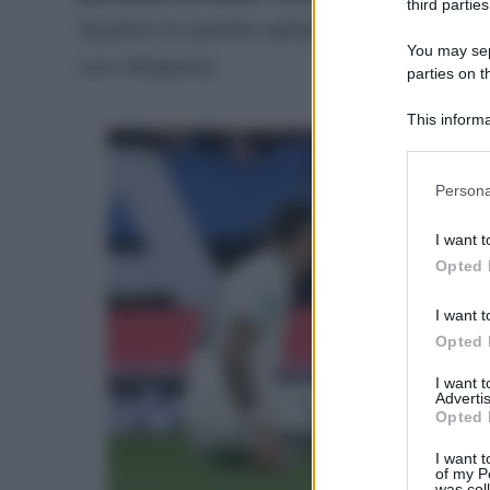
third parties
Quattro le partite saltate dal giocatore
You may sepa
con l’Atalanta.
parties on t
This informa
Participants
Please note
Persona
information 
deny consent
I want t
in below Go
Opted 
I want t
Opted 
I want 
Advertis
Opted 
I want t
of my P
was col