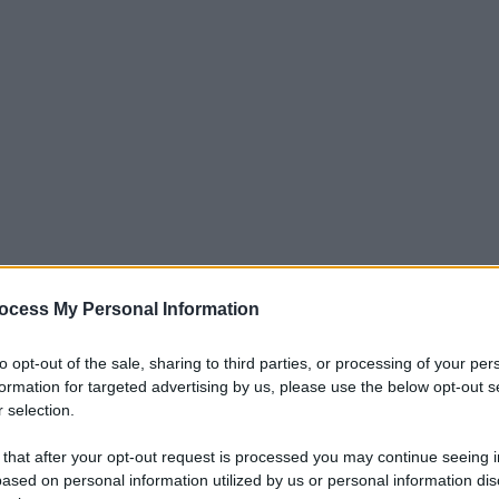
ocess My Personal Information
ffronterà il Lecce. Un match da vincere a
to opt-out of the sale, sharing to third parties, or processing of your per
a sconfitta di San Siro e non perdere
formation for targeted advertising by us, please use the below opt-out s
 selection.
 casa Lazio sono diversi gli indisponibili
ere per il recupero di un titolare.
Stiamo
 that after your opt-out request is processed you may continue seeing i
ased on personal information utilized by us or personal information dis
ncora a secco di bonus tra gol ed assist.