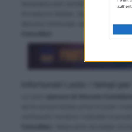
fantacalcio può sorridere e pensare di to
authenti
formazione titolare. Quello di Tavares è
discorso infortunati.
La Lazio dovrà far
Cancellieri
.
Infortunati Lazio: i tempi pe
La Lazio
sperava di ritrovare Castellan
serve ancora tempo prima di poter rivede
centravanti verranno rivalutate la pros
Cancellieri
, l’attaccante dovrebbe torna