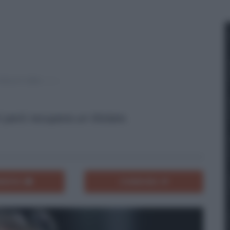
ri però recupera un titolare.
ENTA
CONDIVIDI