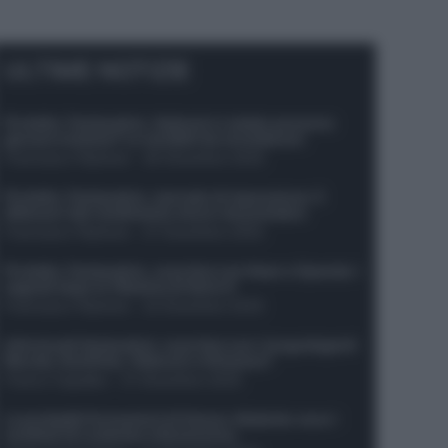
ULTIME NOTIZIE
Protetto: Fantacalcio, Hojlund e Lukaku possono
giocare insieme? Le variabili da considerare
Francesco Pipitone
-
29 Dicembre 2025
Protetto: Fantacalcio, mercato di riparazione: 5
difensori dal rendimento sicuro da prendere
Francesco Pipitone
-
27 Dicembre 2025
Protetto: Fantacalcio, cosa fare con Kean e Openda: i
segnali dopo la 16esima di Serie A
Francesco Pipitone
-
22 Dicembre 2025
Infortunati fantacalcio: cosa fare con i lungodegenti
Morata, Dumfries, Vlahovic e Gimenez?
Franco Capalbo
-
21 Dicembre 2025
Le probabili formazioni di Genoa-Atalanta: ecco i
sostituti di Lookman e Kossounou