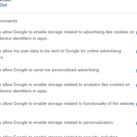
Out
consents
o allow Google to enable storage related to advertising like cookies on
evice identifiers in apps.
o allow my user data to be sent to Google for online advertising
s.
to allow Google to send me personalized advertising.
o allow Google to enable storage related to analytics like cookies on
evice identifiers in apps.
o allow Google to enable storage related to functionality of the website
Nella giornata di oggi,
Nuno Tavares è
 al tecnico decidere se schierarlo
o allow Google to enable storage related to personalization.
na. In ogni caso, chi ha il difensore al
o allow Google to enable storage related to security, including