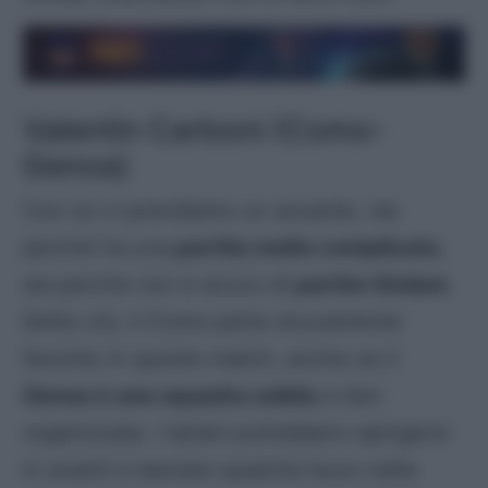
Valentin Carboni (Como-
Genoa)
Con lui ci prendiamo un azzardo, sia
perché ha una
partita molto complicata
,
sia perché non è sicuro di
partire titolare
.
Detto ciò, il Como parte sicuramente
favorito in questo match, anche se il
Genoa è una squadra solida
e ben
organizzata. I lariani potrebbero spingersi
in avanti e lasciare qualche buco nella