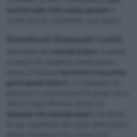
inserirsi nella metà campo granata
e
creare pericoli. Schieratelo, può stupire.
Guendouzi (Sassuolo-Lazio)
Attenzione alle
mezzali di Sarri
: è questo
il mantra che dobbiamo tenere bene a
mente. Il francese
ha trovato il suo primo
gol in questa Serie A
, e in generale sta
giocando in una posizione di campo che lo
libera in fase offensiva. Contro un
Sassuolo che concede spazi
e occasioni
da gol, soprattutto alle spalle della propria
difesa, Guendouzi non si tiene fuori.