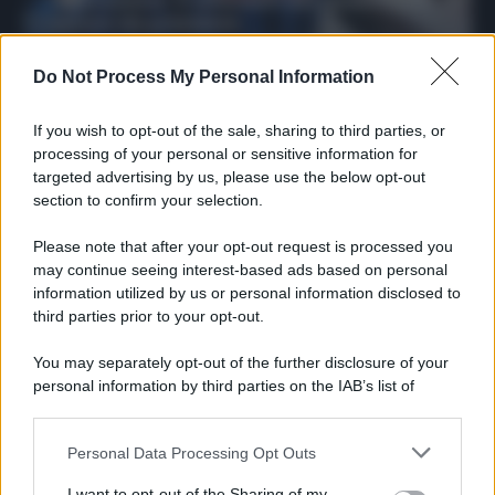
sicuro da prendere
Francesco Pipitone
Do Not Process My Personal Information
27 Dicembre 2025
3
minuti
If you wish to opt-out of the sale, sharing to third parties, or
processing of your personal or sensitive information for
targeted advertising by us, please use the below opt-out
section to confirm your selection.
Please note that after your opt-out request is processed you
may continue seeing interest-based ads based on personal
information utilized by us or personal information disclosed to
third parties prior to your opt-out.
You may separately opt-out of the further disclosure of your
personal information by third parties on the IAB’s list of
downstream participants.
Protetto: Fantacalcio, cosa fare con
Kean e Openda: i segnali dopo la
Personal Data Processing Opt Outs
This information may also be disclosed by us to third parties
16esima di Serie A
on the IAB’s List of Downstream Participants that may further
I want to opt-out of the Sharing of my