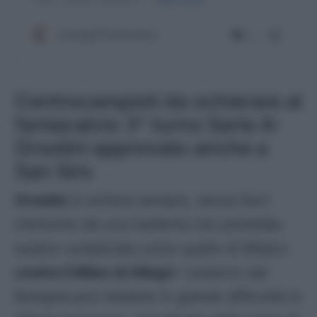
Centrocampisti da schierare al
fantacalcio 3^ turno Serie A:
Orsolini approvato anche a
San Siro
Orsolini
si schiera sempre, senza farvi
intimorire da una trasferta che potrebbe
essere complicata come quello di Milano
contro il Milan di Allegri
. L’esterno del
Bologna può mettere in grande difficoltà la