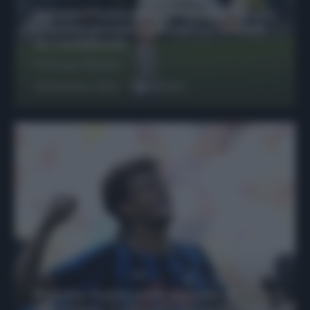
Protetto: Fantacalcio, Hojlund e Lukaku
possono giocare insieme? Le variabili
da considerare
Francesco Pipitone
29 Dicembre 2025
6
minuti
Protetto: Fantacalcio, mercato di
riparazione: 5 difensori dal rendimento