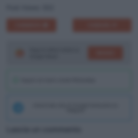
Post Views:
502
COMMENTA
CONDIVIDI
Segui le ultime notizie su
SEGUICI
Google News!
Seguici sul nostro canale WhatsaApp
Unisciti alla chat di Consigli Fantacalcio su
Telegram
Lascia un commento