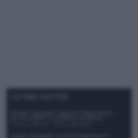
ULTIME NOTIZIE
Protetto: Fantacalcio, Hojlund e Lukaku possono
giocare insieme? Le variabili da considerare
Francesco Pipitone
-
29 Dicembre 2025
Protetto: Fantacalcio, mercato di riparazione: 5