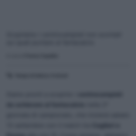
Scopriamo i centrocampisti non scontati
sui quali puntare al fantacalcio.
A cura di
Franco Capalbo
Tempo di lettura:
4
minuti
Siamo pronti a scoprire i
centrocampisti
da schierare al fantacalcio
nella 3^
giornata di campionato, che inizierà sabato
13 settembre con il match tra
Cagliari e
Parma
alle ore 15. Come sempre, abbiamo