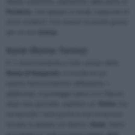
difesa rossonera, soprattutto dalla parte di
Pavlovic
, che spesso si rende colpevole di
errori evidenti. Può essere la partita giusta
per un suo
bonus
.
Konè (Roma-Torino)
E’ il centrocampista a tutto campo della
Roma di Gasperini
, e ricorda un po’
quanto faceva Ederson all’Atalanta. I
giallorossi, a punteggio pieno e in fiducia
dopo due giornate, ospitano un
Torino
che
ha raccolto 1 solo punto e non ha ancora
trovato la quadra con Baroni.
Konè
, libero
di svariare su tutto il centrocampo,
può