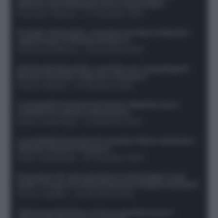
difensori dal rendimento sicuro da prendere
Francesco Pipitone
-
27 Dicembre 2025
Protetto: Fantacalcio, cosa fare con Kean e Openda: i
segnali dopo la 16esima di Serie A
Francesco Pipitone
-
22 Dicembre 2025
Infortunati fantacalcio: cosa fare con i lungodegenti
Morata, Dumfries, Vlahovic e Gimenez?
Franco Capalbo
-
21 Dicembre 2025
Le probabili formazioni di Genoa-Atalanta: ecco i
sostituti di Lookman e Kossounou
Guido Cantamessa
-
21 Dicembre 2025
Le probabili formazioni di Juventus-Roma: da David e
Openda a Dybala e Ferguson
Guido Cantamessa
-
20 Dicembre 2025
Formazioni 16^ giornata Serie A: ballottaggio e casi
dubbi. Chi gioca tra David/Openda e Ferguson/Dybala?
Franco Capalbo
-
20 Dicembre 2025
Calciomercato Roma, arriva un grande nome in