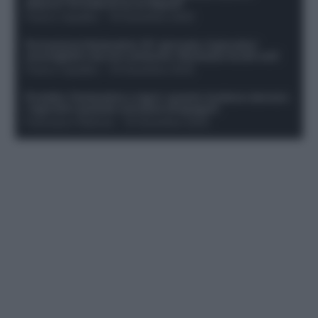
attacco? Si tratta di un ex Napoli!
Franco Capalbo
-
19 Dicembre 2025
Formazione fantacalcio 16^ giornata: 4 giocatori
sconsigliati e da non schierare. Rischiano brutti voti!
Franco Capalbo
-
19 Dicembre 2025
Protetto: Fantacalcio e rigori: quanto incidono davvero
i rigoristi e quando conviene strapagarli
Francesco Pipitone
-
19 Dicembre 2025