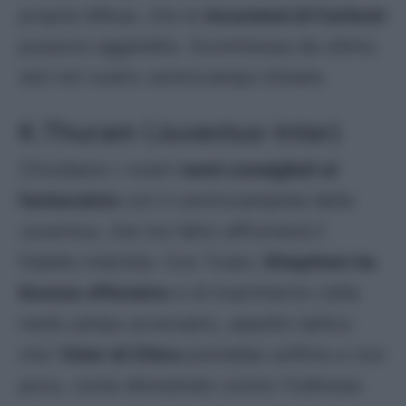
propria difesa, che le
incursioni di Carboni
possono aggredire. Scommessa da ultimo
slot nel vostro centrocampo titolare.
K.Thuram (Juventus-Inter)
Chiudiamo i nostri
nomi consigliati al
fantacalcio
con il centrocampista della
Juventus, che tra l’altro affronterà il
fratello interista. Con Tudor,
Khephren ha
licenze offensive
e di inserimento nella
metà campo avversario, aspetto tattico
che l’
Inter di Chivu
potrebbe soffrire e non
poco, come dimostrato contro l’Udinese.