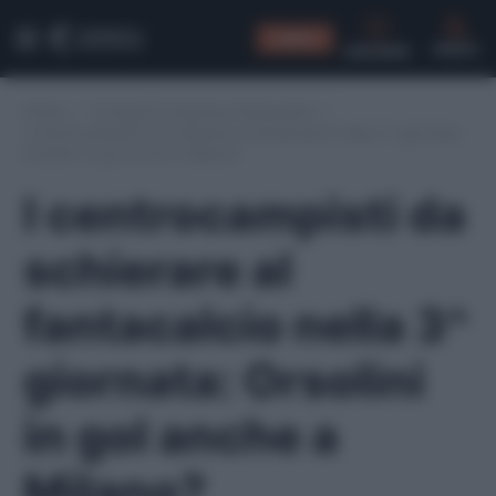
CONSIGLI
CERCA
Home
/
Consigli formazione fantacalcio
/
I centrocampisti da schierare al fantacalcio nella 3^ giornata:
Orsolini in gol anche a Milano?
I centrocampisti da
schierare al
fantacalcio nella 3^
giornata: Orsolini
in gol anche a
Milano?