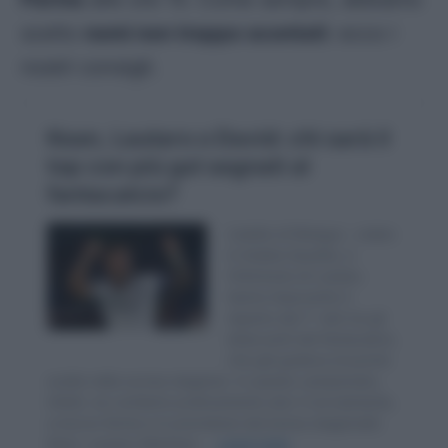
scelto
nomi non troppo scontati
: ecco i
nostri consigli.