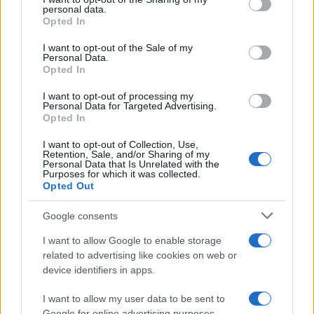
disclose it to other third parties.
Francesco Pipitone
personal data.
Opted In
22 Dicembre 2025
5
minuti
Please note that this website/app uses one or more Google
services and may gather and store information including but
I want to opt-out of the Sale of my
Personal Data.
not limited to your visit or usage behaviour. You may click to
Opted In
grant or deny consent to Google and its third-party tags to
use your data for below specified purposes in below Google
I want to opt-out of processing my
consent section.
Personal Data for Targeted Advertising.
Opted In
I want to opt-out of Collection, Use,
Retention, Sale, and/or Sharing of my
Personal Data that Is Unrelated with the
Purposes for which it was collected.
Opted Out
Google consents
Infortunati fantacalcio: cosa fare con i
I want to allow Google to enable storage
lungodegenti Morata, Dumfries,
related to advertising like cookies on web or
Vlahovic e Gimenez?
device identifiers in apps.
Franco Capalbo
I want to allow my user data to be sent to
21 Dicembre 2025
4
minuti
Google for online advertising purposes.