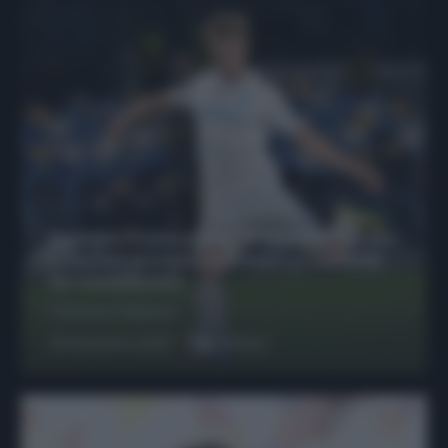
Protetto: Fantacalcio, Hojlund e Lukaku
possono giocare insieme? Le variabili
da considerare
Francesco Pipitone
29 Dicembre 2025
6
minuti