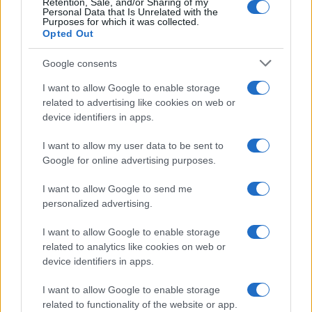
Retention, Sale, and/or Sharing of my
Personal Data that Is Unrelated with the
Purposes for which it was collected.
Opted Out
Google consents
Infortunati fantacalcio: cosa fare con i
I want to allow Google to enable storage
lungodegenti Morata, Dumfries,
related to advertising like cookies on web or
Vlahovic e Gimenez?
device identifiers in apps.
Franco Capalbo
I want to allow my user data to be sent to
21 Dicembre 2025
4
minuti
Google for online advertising purposes.
I want to allow Google to send me
personalized advertising.
I want to allow Google to enable storage
related to analytics like cookies on web or
device identifiers in apps.
I want to allow Google to enable storage
related to functionality of the website or app.