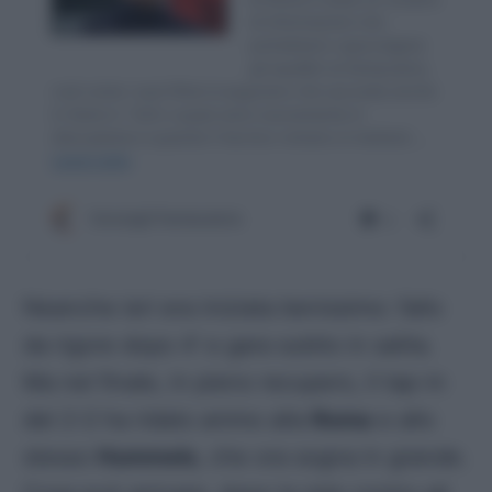
Neanche ieri era iniziata benissimo: fallo
da rigore dopo 4′ e gara subito in salita.
Ma nel finale, in pieno recupero, il tap-in
del 2-2 ha ridato animo alla
Roma
e allo
stesso
Hummels
, che ora sogna in grande.