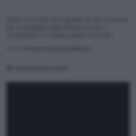
Mats Hummels ha segnato al rete decisiva
per il pareggio della Roma contro il
Tottenham: è il segno della rinascita?
A cura di
Francesco Alessandro Balducci
Tempo di lettura:
4
minuti