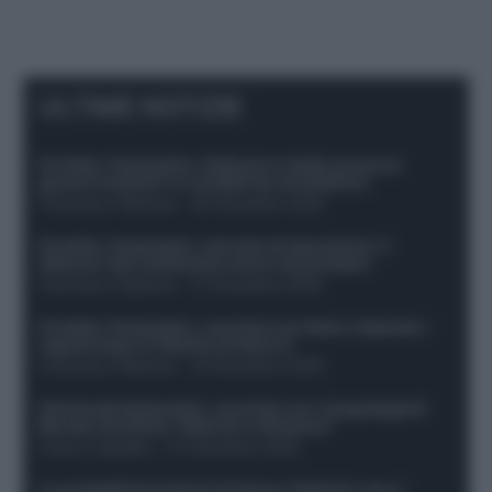
ULTIME NOTIZIE
Protetto: Fantacalcio, Hojlund e Lukaku possono
giocare insieme? Le variabili da considerare
Francesco Pipitone
-
29 Dicembre 2025
Protetto: Fantacalcio, mercato di riparazione: 5
difensori dal rendimento sicuro da prendere
Francesco Pipitone
-
27 Dicembre 2025
Protetto: Fantacalcio, cosa fare con Kean e Openda: i
segnali dopo la 16esima di Serie A
Francesco Pipitone
-
22 Dicembre 2025
Infortunati fantacalcio: cosa fare con i lungodegenti
Morata, Dumfries, Vlahovic e Gimenez?
Franco Capalbo
-
21 Dicembre 2025
Le probabili formazioni di Genoa-Atalanta: ecco i