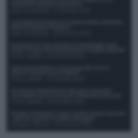
sostituti di Lookman e Kossounou
Guido Cantamessa
-
21 Dicembre 2025
Le probabili formazioni di Juventus-Roma: da David e
Openda a Dybala e Ferguson
Guido Cantamessa
-
20 Dicembre 2025
Formazioni 16^ giornata Serie A: ballottaggio e casi
dubbi. Chi gioca tra David/Openda e Ferguson/Dybala?
Franco Capalbo
-
20 Dicembre 2025
Calciomercato Roma, arriva un grande nome in
attacco? Si tratta di un ex Napoli!
Franco Capalbo
-
19 Dicembre 2025
Formazione fantacalcio 16^ giornata: 4 giocatori
sconsigliati e da non schierare. Rischiano brutti voti!
Franco Capalbo
-
19 Dicembre 2025
Protetto: Fantacalcio e rigori: quanto incidono davvero
i rigoristi e quando conviene strapagarli
Francesco Pipitone
-
19 Dicembre 2025