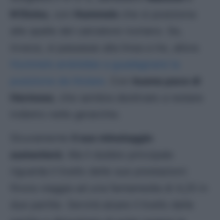
N’Dicka
, con
Hummels
che si posiziona
alle spalle del calciatore ivoriano. Se,
invece, si passasse alla linea a tre, allora
Hummels andrebbe a guadagnarsi la
posizione da titolare
. Con
buona pace di
Hermoso
, che sembra destinato a restare
indietro nelle gerarchie.
Sicuramente
il suo minutaggio
aumenterà
. Ma il dubbio principale
riguarda il livello delle sue prestazioni:
finora viaggia ad una fantamedia di 4,25 in
due partite. Servirà alzare il livello delle