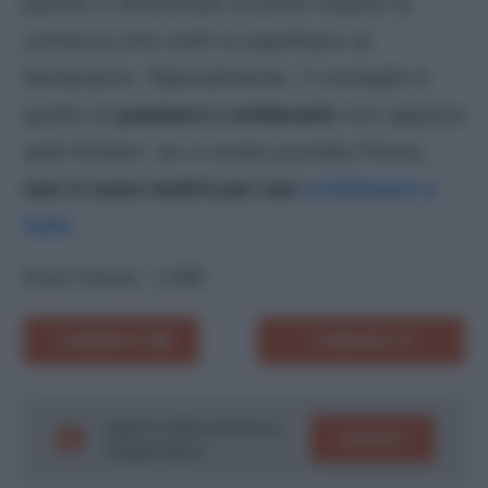
partite e dimostrare di poter essere la
certezza che molti si aspettano al
fantacalcio. Naturalmente, il consiglio è
quello di
puntarci e schierarlo
non appena
sarà titolare: se ci avete puntato finora,
non ci sono motivi per non
continuare a
farlo
.
Post Views:
1.280
COMMENTA
CONDIVIDI
Segui le ultime notizie su
SEGUICI
Google News!