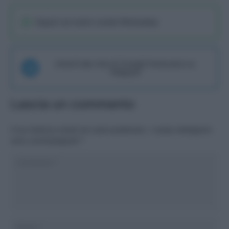
Seguici sul nostro canale WhatsaApp
Unisciti alla chat di Consigli Fantacalcio su
Telegram
Lascia un commento
Il tuo indirizzo email non sarà pubblicato.
I campi obbligatori
sono contrassegnati
*