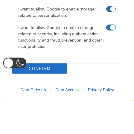
I want to allow Google to enable storage
related to personalization.
I want to allow Google to enable storage
related to security, including authentication
functionality and fraud prevention, and other
user protection.
CONFIRM
Data Deletion
Data Access
Privacy Policy
Probabili
Voti
Seguici su Youtube
Seguici su
Seguici su
Formazioni
Telegram
Whatsapp