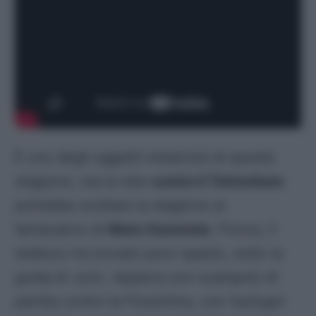
È uno degli oggetti misteriosi di questa
stagione, ma la rete
contro il Tottenham
potrebbe svoltare la stagione al
fantacalcio di
Mats Hummels
. Finora, il
tedesco ha trovato poco spazio, sotto la
guida di Juric. Appena uno scampolo di
partita contro la Fiorentina, con l’autogol