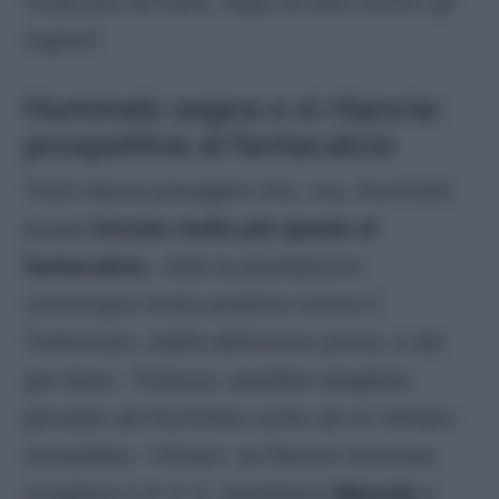
Cosa può arrivare, dopo la rete contro gli
inglesi
?
Hummels segna e si rilancia:
prospettive al fantacalcio
Tutto lascia presagire che, ora, Hummels
possa
trovare molto più spazio al
fantacalcio
, vista la prestazione
comunque molto positiva contro il
Tottenham, aldilà dell’errore prima, e del
gol dopo. Tuttavia, sarebbe sbagliato
pensare ad Hummels come ad un titolare
immediato. I titolari, se Ranieri dovesse
scegliere il 4-3-3, sarebbero
Mancini
e