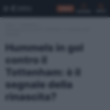
CONSIGLI
CERCA
Home
/
Fantacalcio
/
Hummels in gol contro il Tottenham: è il segnale della
rinascita?
Hummels in gol
contro il
Tottenham: è il
segnale della
rinascita?