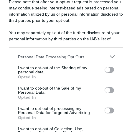
Please note that after your opt-out request is processed you
may continue seeing interest-based ads based on personal
information utilized by us or personal information disclosed to
third parties prior to your opt-out.
You may separately opt-out of the further disclosure of your
personal information by third parties on the IAB’s list of
Protetto: Fantacalcio, cosa fare con
downstream participants.
Kean e Openda: i segnali dopo la
Personal Data Processing Opt Outs
16esima di Serie A
This information may also be disclosed by us to third parties
on the IAB’s List of Downstream Participants that may further
Francesco Pipitone
I want to opt-out of the Sharing of my
disclose it to other third parties.
personal data.
22 Dicembre 2025
5
minuti
Opted In
Please note that this website/app uses one or more Google
services and may gather and store information including but
I want to opt-out of the Sale of my
Personal Data.
not limited to your visit or usage behaviour. You may click to
Opted In
grant or deny consent to Google and its third-party tags to
use your data for below specified purposes in below Google
I want to opt-out of processing my
consent section.
Personal Data for Targeted Advertising.
Opted In
I want to opt-out of Collection, Use,