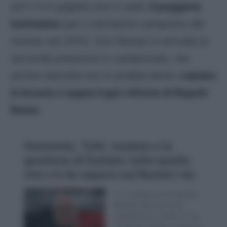
ed il 3 in pagella che è stato
il peggiore
battesimo
per il calciatore campione del
mondo nel 2014. Con Ranieri è arrivata la
seconda presenza in campionato, ma
anche stavolta non è andata bene:
Lukaku
lo brucia e segna il gol-vittoria di Napoli-
Roma
.