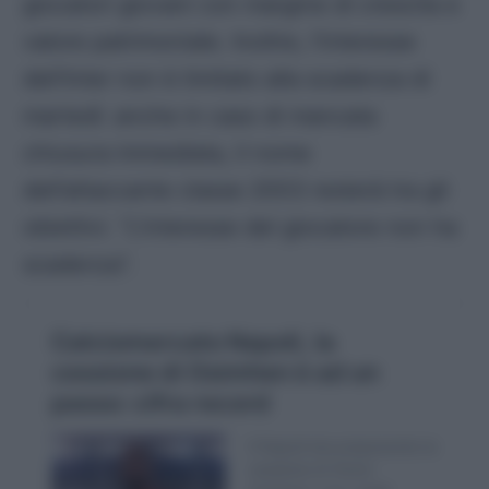
giocatori giovani con margine di crescita e
valore patrimoniale. Inoltre, l’interesse
dell’Inter non è limitato alla scadenza di
martedì: anche in caso di mancata
chiusura immediata, il nome
dell’attaccante classe 2003 resterà tra gli
obiettivi. “L’interesse del giocatore non ha
scadenza”.