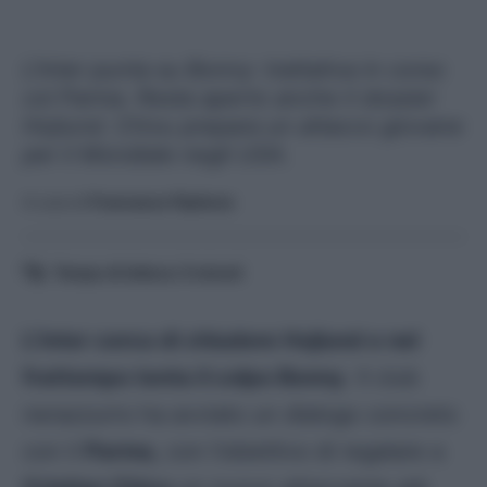
L’Inter punta su Bonny: trattativa in corso
col Parma. Resta aperto anche il dossier
Hojlund. Chivu prepara un attacco giovane
per il Mondiale negli USA.
A cura di
Francesco Pipitone
Tempo di lettura:
5
minuti
L’Inter cerca di chiudere Hojlund e nel
frattempo tenta il colpo Bonny
. Il club
nerazzurro ha avviato un dialogo concreto
con il
Parma,
con l’obiettivo di regalare a