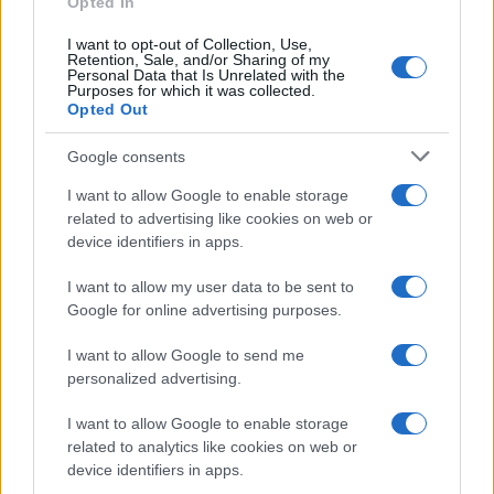
Opted In
I want to opt-out of Collection, Use,
Retention, Sale, and/or Sharing of my
Personal Data that Is Unrelated with the
Purposes for which it was collected.
Opted Out
Google consents
I want to allow Google to enable storage
related to advertising like cookies on web or
Infortunati fantacalcio: cosa fare con i
device identifiers in apps.
lungodegenti Morata, Dumfries,
Vlahovic e Gimenez?
I want to allow my user data to be sent to
Google for online advertising purposes.
Franco Capalbo
I want to allow Google to send me
21 Dicembre 2025
4
minuti
personalized advertising.
I want to allow Google to enable storage
related to analytics like cookies on web or
device identifiers in apps.