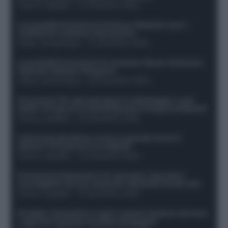
Franco Capalbo
-
21 Dicembre 2025
Le probabili formazioni di Genoa-Atalanta: ecco i
sostituti di Lookman e Kossounou
Guido Cantamessa
-
21 Dicembre 2025
Le probabili formazioni di Juventus-Roma: da David e
Openda a Dybala e Ferguson
Guido Cantamessa
-
20 Dicembre 2025
Formazioni 16^ giornata Serie A: ballottaggio e casi
dubbi. Chi gioca tra David/Openda e Ferguson/Dybala?
Franco Capalbo
-
20 Dicembre 2025
Calciomercato Roma, arriva un grande nome in
attacco? Si tratta di un ex Napoli!
Franco Capalbo
-
19 Dicembre 2025
Formazione fantacalcio 16^ giornata: 4 giocatori
sconsigliati e da non schierare. Rischiano brutti voti!
Franco Capalbo
-
19 Dicembre 2025
Protetto: Fantacalcio e rigori: quanto incidono davvero
i rigoristi e quando conviene strapagarli