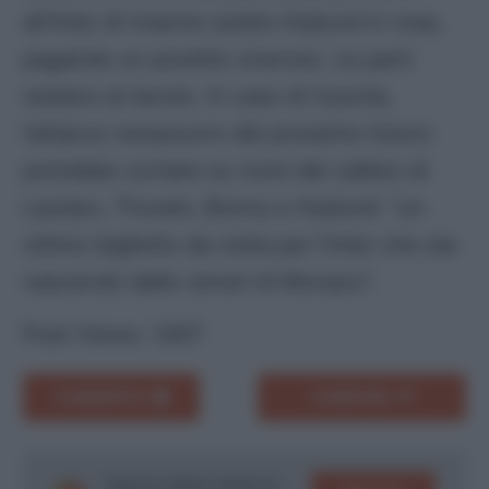
all’Inter di inserire subito Hojlund in rosa,
pagando un prestito oneroso. Le parti
restano al tavolo. In caso di riuscita,
l’attacco nerazzurro del prossimo futuro
potrebbe contare su nomi del calibro di
Lautaro, Thuram, Bonny e Hojlund: “un
ottimo biglietto da visita per l’Inter che sta
nascendo dalle ceneri di Monaco”.
Post Views:
1.657
COMMENTA
CONDIVIDI
Segui le ultime notizie su