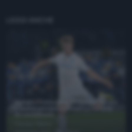
LEGGI ANCHE
Protetto: Fantacalcio, Hojlund e Lukaku
possono giocare insieme? Le variabili
da considerare
Francesco Pipitone