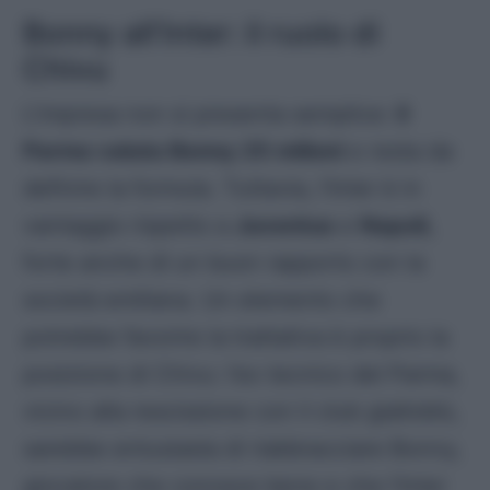
Bonny all’Inter: il ruolo di
Chivu
L’impresa non si presenta semplice:
il
Parma valuta Bonny 25 milioni
e resta da
definire la formula. Tuttavia, l’Inter è in
vantaggio rispetto a
Juventus
e
Napoli,
forte anche di un buon rapporto con la
società emiliana. Un elemento che
potrebbe favorire la trattativa è proprio la
posizione di Chivu: l’ex tecnico del Parma,
vicino alla rescissione con il club gialloblù,
sarebbe entusiasta di riabbracciare Bonny,
giocatore che conosce bene e che l’Inter