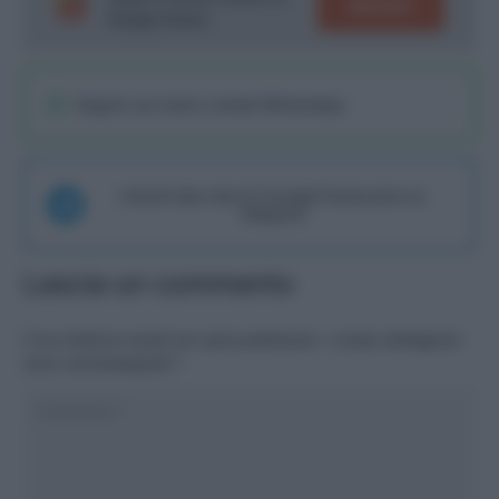
SEGUICI
Google News!
Seguici sul nostro canale WhatsaApp
Unisciti alla chat di Consigli Fantacalcio su
Telegram
Lascia un commento
Il tuo indirizzo email non sarà pubblicato.
I campi obbligatori
sono contrassegnati
*