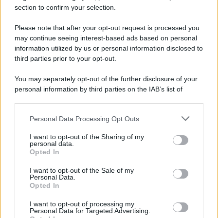
section to confirm your selection.
Please note that after your opt-out request is processed you
may continue seeing interest-based ads based on personal
information utilized by us or personal information disclosed to
third parties prior to your opt-out.
You may separately opt-out of the further disclosure of your
personal information by third parties on the IAB’s list of
downstream participants.
Personal Data Processing Opt Outs
This information may also be disclosed by us to third parties
Protetto: Fantacalcio, cosa fare con
on the IAB’s List of Downstream Participants that may further
Kean e Openda: i segnali dopo la
I want to opt-out of the Sharing of my
disclose it to other third parties.
personal data.
16esima di Serie A
Opted In
Please note that this website/app uses one or more Google
Francesco Pipitone
services and may gather and store information including but
I want to opt-out of the Sale of my
Personal Data.
not limited to your visit or usage behaviour. You may click to
22 Dicembre 2025
5
minuti
Opted In
grant or deny consent to Google and its third-party tags to
use your data for below specified purposes in below Google
I want to opt-out of processing my
consent section.
Personal Data for Targeted Advertising.