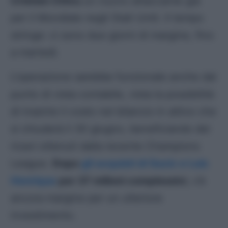
Cristian Chivu
un nuovo attaccante già
per il Mondiale negli Stati Uniti. Il tempo
stringe: ci sono due giorni di margine, fino
a martedì.
L’operazione sarebbe funzionale anche dal
punto di vista contabile, vista la possibilità
di inserire il costo nel bilancio in attivo che
si chiuderà il 30 giugno, beneficiando dei
ricavi ottenuti dalla recente Champions
League.
Dopo
gli acquisti di Sucic e Luis
Henrique
per 37 milioni complessivi
, c’è
ancora margine per un ulteriore
investimento.