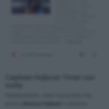
Capitolo Hojlund: l’Inter non
molla
Parallelamente, resta viva la pista che
porta a
Rasmus Hojlund
. Il direttore