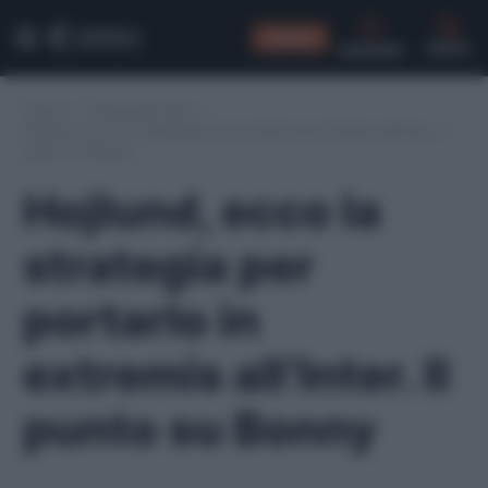
CONSIGLI
CERCA
Home
/
Calciomercato
/
Hojlund, ecco la strategia per portarlo in extremis all’Inter. Il
punto su Bonny
Hojlund, ecco la
strategia per
portarlo in
extremis all’Inter. Il
punto su Bonny