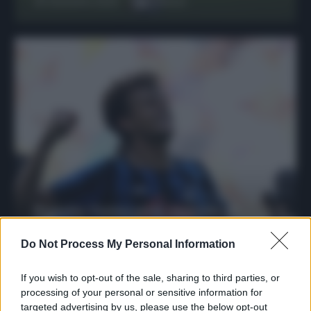
29 Dicembre 2025
6
minuti
Protetto: Fantacalcio, mercato di
riparazione: 5 difensori dal rendimento
sicuro da prendere
Do Not Process My Personal Information
Francesco Pipitone
If you wish to opt-out of the sale, sharing to third parties, or
27 Dicembre 2025
3
minuti
processing of your personal or sensitive information for
targeted advertising by us, please use the below opt-out