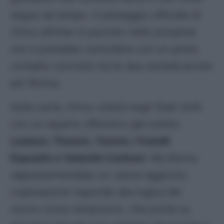
segue da tempo. Il passaggio ufficiale di
Chivu all’Inter è previsto nelle prossime
ore e potrebbe coincidere con un primo
contatto concreto tra le due società anche
per Bonny.
Sulla carta, Chivu volerà negli Stati Uniti
con un reparto offensivo già nutrito:
Lautaro, Thuram, Taremi, i fratelli
Esposito e Valentin Carboni
. Ma Bonny
rappresenterebbe un valore aggiunto.
L’operazione risponde alla logica del
nuovo corso nerazzurro, che punta su