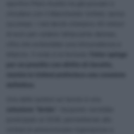
sportivo Piero Ausilio ha già provato a
chiudere con il Manchester United, senza
successo. I
red devils
chiedono 45 milioni
di euro per cedere l’attaccante danese,
cifra che eviterebbe una minusvalenza a
bilancio. Il nodo è la formula:
l’Inter spinge
per un prestito con diritto di riscatto,
mentre lo United preferisce una cessione
definitiva
.
Una delle ipotesi sul tavolo è una
soluzione “ibrida
”: l’acquisto verrebbe
posticipato al 2026, permettendo allo
United di ammortizzare l’operazione e