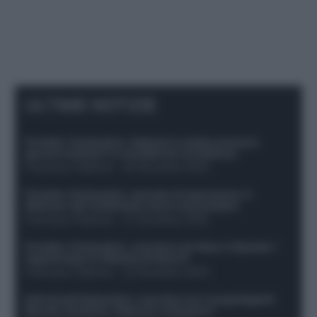
ULTIME NOTIZIE
Protetto: Fantacalcio, Hojlund e Lukaku possono
giocare insieme? Le variabili da considerare
Francesco Pipitone
-
29 Dicembre 2025
Protetto: Fantacalcio, mercato di riparazione: 5
difensori dal rendimento sicuro da prendere
Francesco Pipitone
-
27 Dicembre 2025
Protetto: Fantacalcio, cosa fare con Kean e Openda: i
segnali dopo la 16esima di Serie A
Francesco Pipitone
-
22 Dicembre 2025
Infortunati fantacalcio: cosa fare con i lungodegenti
Morata, Dumfries, Vlahovic e Gimenez?