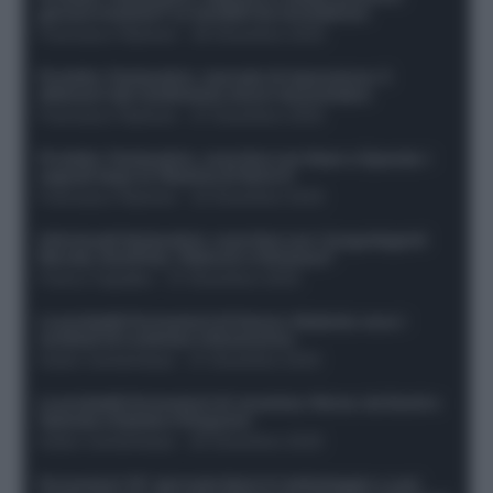
giocare insieme? Le variabili da considerare
Francesco Pipitone
-
29 Dicembre 2025
Protetto: Fantacalcio, mercato di riparazione: 5
difensori dal rendimento sicuro da prendere
Francesco Pipitone
-
27 Dicembre 2025
Protetto: Fantacalcio, cosa fare con Kean e Openda: i
segnali dopo la 16esima di Serie A
Francesco Pipitone
-
22 Dicembre 2025
Infortunati fantacalcio: cosa fare con i lungodegenti
Morata, Dumfries, Vlahovic e Gimenez?
Franco Capalbo
-
21 Dicembre 2025
Le probabili formazioni di Genoa-Atalanta: ecco i
sostituti di Lookman e Kossounou
Guido Cantamessa
-
21 Dicembre 2025
Le probabili formazioni di Juventus-Roma: da David e
Openda a Dybala e Ferguson
Guido Cantamessa
-
20 Dicembre 2025
Formazioni 16^ giornata Serie A: ballottaggio e casi