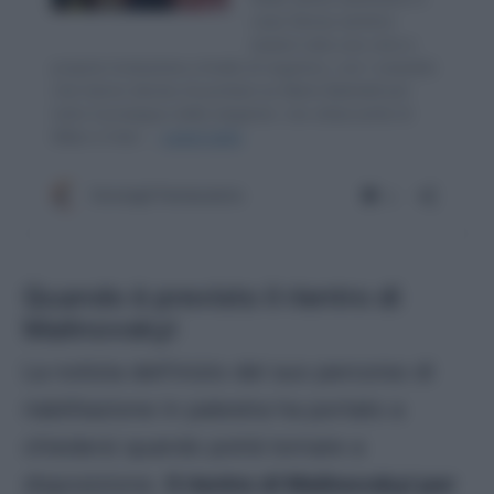
Quando è previsto il rientro di
Malinovskyi
La notizia dell’inizio del suo percorso di
riabilitazione in palestra ha portato a
chiedersi quando potrà tornare a
disposizione.
Il rientro di Malinovskyi per