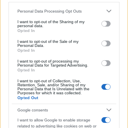
Kean e Openda: i segnali dopo la
16esima di Serie A
Personal Data Processing Opt Outs
This information may also be disclosed by us to third parties
on the IAB’s List of Downstream Participants that may further
Francesco Pipitone
I want to opt-out of the Sharing of my
disclose it to other third parties.
personal data.
22 Dicembre 2025
5
minuti
Opted In
Please note that this website/app uses one or more Google
services and may gather and store information including but
I want to opt-out of the Sale of my
Personal Data.
not limited to your visit or usage behaviour. You may click to
Opted In
grant or deny consent to Google and its third-party tags to
use your data for below specified purposes in below Google
I want to opt-out of processing my
consent section.
Personal Data for Targeted Advertising.
Opted In
I want to opt-out of Collection, Use,
Retention, Sale, and/or Sharing of my
Personal Data that Is Unrelated with the
Purposes for which it was collected.
Opted Out
Google consents
Infortunati fantacalcio: cosa fare con i
lungodegenti Morata, Dumfries,
I want to allow Google to enable storage
Vlahovic e Gimenez?
related to advertising like cookies on web or