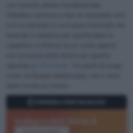
uno scontro diretto fondamentale.
Gilardino continua a fare di necessità virtù
e in un periodo in cui è poco fortunato sta
facendo il massimo per sprofondare in
classifica. Il Grifone ha un conto aperto
con la buona sorte anche per quanto
riguarda
gli infortunati.
Tra quelli di lungo
corso c’è Ruslan Malinovskyi, ma ci sono
delle novità sul rientro.
CONSIGLI FANTACALCIO
Indisponibili Serie A
VAI ALLA PAGINA