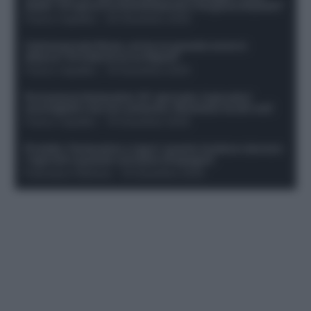
dubbi. Chi gioca tra David/Openda e Ferguson/Dybala?
Franco Capalbo
-
20 Dicembre 2025
Calciomercato Roma, arriva un grande nome in
attacco? Si tratta di un ex Napoli!
Franco Capalbo
-
19 Dicembre 2025
Formazione fantacalcio 16^ giornata: 4 giocatori
sconsigliati e da non schierare. Rischiano brutti voti!
Franco Capalbo
-
19 Dicembre 2025
Protetto: Fantacalcio e rigori: quanto incidono davvero
i rigoristi e quando conviene strapagarli
Francesco Pipitone
-
19 Dicembre 2025