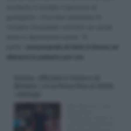
momento è iniziato il percorso di
guarigione. Circa due settimane fa
l’ucraino ha postato una foto sui social
dove in descrizione scrive
“Si
parte”,
annunciando di fatto il ritorno ad
allenarsi in palestra per ora
.