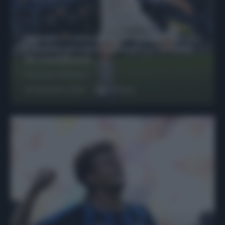
Protetto: Fantacalcio, Hojlund e Lukaku
possono giocare insieme? Le variabili
da considerare
Francesco Pipitone
29 Dicembre 2025
6
minuti