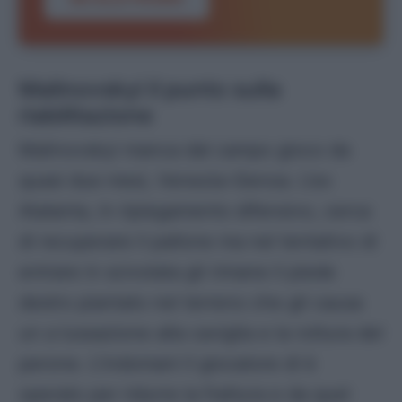
Malinovskyi il punto sulla
riabilitazione
Malinovskyi manca dal campo gioco da
quasi due mesi, Venezia-Genoa. L’ex
Atalanta, in ripiegamento difensivo, cerca
di recuperare il pallone ma nel tentativo di
entrare in scivolata gli rimane il piede
destro piantato nel terreno che gli causa
un a lussazione alla caviglia e la rottura del
perone. L’indomani il giocatore di è
operato per ridurre la frattura e da quel