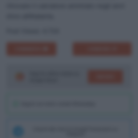
ritrovare il calciatore ammirato negli anni
d’oro all’Atalanta.
Post Views:
4.724
COMMENTA
CONDIVIDI
Segui le ultime notizie su
SEGUICI
Google News!
Seguici sul nostro canale WhatsaApp
Unisciti alla chat di Consigli Fantacalcio su
Telegram