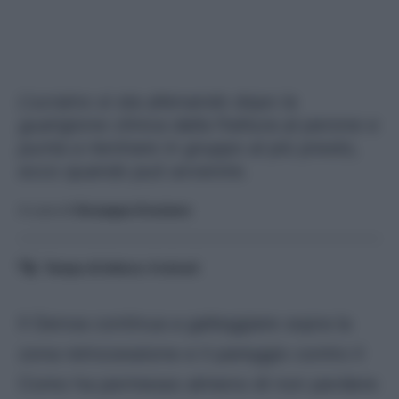
L'ucraino si sta allenando dopo la
guarigione clinica dalla frattura al perone e
punta a rientrare in gruppo al più presto,
ecco quando può avvenire.
A cura di
Giuseppe Graziano
Tempo di lettura:
4
minuti
Il Genoa continua a galleggiare sopra la
zona retrocessione e il pareggio contro il
Como ha permesso almeno di non perdere