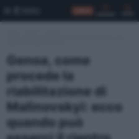
CONSIGLI
CERCA
Home
/
Serie A
/
Genoa
/
Genoa, come procede la riabilitazione di Malinovskyi: ecco
quando può esserci il rientro
Genoa, come
procede la
riabilitazione di
Malinovskyi: ecco
quando può
esserci il rientro