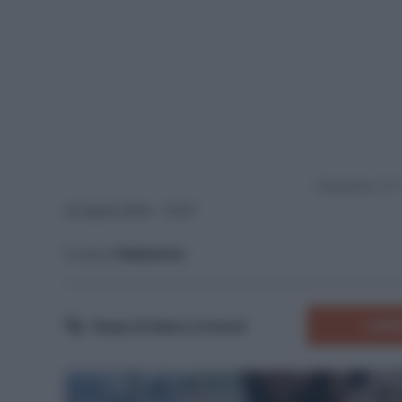
Powered by
24 Aprile 2024 - 12:57
A cura di
Redazione
COMM
Tempo di lettura:
6
minuti