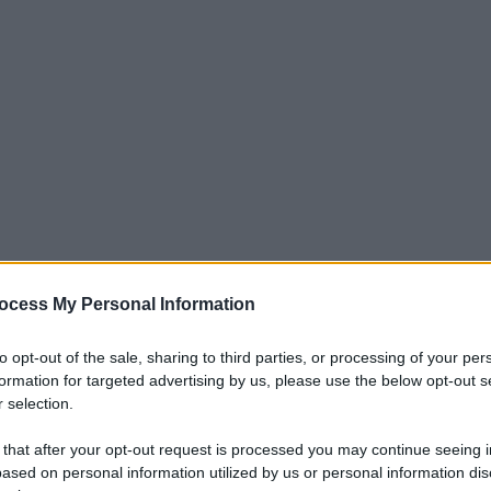
ocess My Personal Information
to
in maniera drastica e adesso la
to opt-out of the sale, sharing to third parties, or processing of your per
ena zona retrocessione. La speranza di
formation for targeted advertising by us, please use the below opt-out s
 selection.
 that after your opt-out request is processed you may continue seeing i
 con il l’Udinese al terz’ultimo posto.
ased on personal information utilized by us or personal information dis