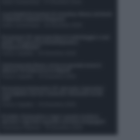
Guido Cantamessa
-
21 Dicembre 2025
Le probabili formazioni di Juventus-Roma: da David
e Openda a Dybala e Ferguson
Guido Cantamessa
-
20 Dicembre 2025
Formazioni 16^ giornata Serie A: ballottaggio e casi
dubbi. Chi gioca tra David/Openda e
Ferguson/Dybala?
Franco Capalbo
-
20 Dicembre 2025
Calciomercato Roma, arriva un grande nome in
attacco? Si tratta di un ex Napoli!
Franco Capalbo
-
19 Dicembre 2025
Formazione fantacalcio 16^ giornata: 4 giocatori
sconsigliati e da non schierare. Rischiano brutti
voti!
Franco Capalbo
-
19 Dicembre 2025
Protetto: Fantacalcio e rigori: quanto incidono
davvero i rigoristi e quando conviene strapagarli
Francesco Pipitone
-
19 Dicembre 2025