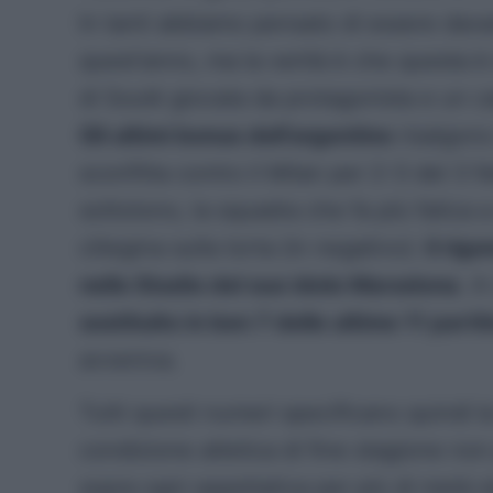
In tanti abbiamo pensato di essere dav
quest’anno, ma la verità è che questa è s
di Soulé giocata da protagonista e un ca
Gli ultimi bonus dell’argentino
risalgono 
sconfitta contro il Milan per 2-3 del 3 fe
sottotono, la squadra che fa più fatica a
ciliegina sulla torta (in negativo):
il rig
nello Stadio del suo idolo Maradona
. A
sostituito in ben 7 delle ultime 11 part
avveniva.
Tutti questi numeri specificano quindi la 
condizione atletica di fine stagione non
sopra ogni aspettativa per più di metà 