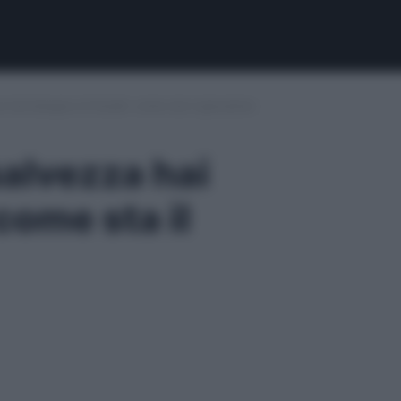
a hai bisogno di Soulé: come sta il giocatore
salvezza hai
come sta il