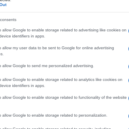
Out
di stagione straordinaria e nel complessivo
di rigore, e 2 assist all’attivo
.
consents
o allow Google to enable storage related to advertising like cookies on
evice identifiers in apps.
o allow my user data to be sent to Google for online advertising
s.
to allow Google to send me personalized advertising.
o allow Google to enable storage related to analytics like cookies on
evice identifiers in apps.
o allow Google to enable storage related to functionality of the website
o allow Google to enable storage related to personalization.
o allow Google to enable storage related to security, including