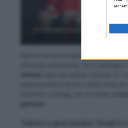
authenti
Il rendimento di Soulè è sceso. Per salvar
Consiglif
Numeri da top di reparto, ma che nella 
offuscarsi lentamente, fino a spengersi
vittoria
risale alla partita vinta per 3-1 
questa partita è anche l’ultima vinta dai
sconfitte o pareggi, per un totale di
6 p
giornate
.
Talento e goal perduti: Soulé è in