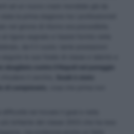
anti ad un nuovo crack mondiale già da
tata la prima stagione tra i professionisti
lo nel girone di ritorno era prevedibile.
al rigore segnato e l’assist fornito nella
bbraio, da lì il vuoto: tante prestazioni
 seguire le sue folate di classe e talento e
ore sbagliato contro il Napoli nel pareggio
 chiudere il cerchio,
Soulé è stato
ite di campionato
, cosa che prima non
difficoltà nel trovare il goal e nella
 più brillante del classe 2003 che ha reso
stagione, ma evidenzia anche un fatto