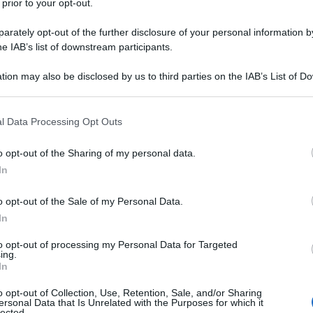
 prior to your opt-out.
manere nella massima serie, i ciociari hanno
rately opt-out of the further disclosure of your personal information by
 sottotono da tantissime partite. L’esterno
he IAB’s list of downstream participants.
vissuto una stagione strepitosa nella prima
tion may also be disclosed by us to third parties on the IAB’s List of 
ittura la doppia cifra, ma adesso le
 that may further disclose it to other third parties.
 that this website/app uses one or more Google services and may gath
l Data Processing Opt Outs
including but not limited to your visit or usage behaviour. You may click 
é
per questo finale di stagione e salvarsi o
 to Google and its third-party tags to use your data for below specifi
o opt-out of the Sharing of my personal data.
ogle consent section.
o girone di ritorno?
In
o opt-out of the Sale of my Personal Data.
la più luminosa sembra
In
to opt-out of processing my Personal Data for Targeted
ing.
mplice per il
talentino della Juventus
– al
In
lo vedrebbero lontano da Torino anche il
o opt-out of Collection, Use, Retention, Sale, and/or Sharing
ersonal Data that Is Unrelated with the Purposes for which it
o – e a confermarlo sono anche i numeri.
lected.