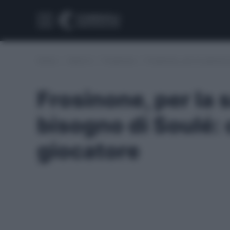
Home
/
Serie A
/
Frosinone
/
Frosinone, per la salvezz
Frosinone, per la 
bisogno di Soulé: 
giocatore