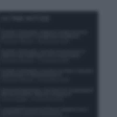
ULTIME NOTIZIE
Protetto: Fantacalcio, Hojlund e Lukaku possono
giocare insieme? Le variabili da considerare
Francesco Pipitone
-
29 Dicembre 2025
Protetto: Fantacalcio, mercato di riparazione: 5
difensori dal rendimento sicuro da prendere
Francesco Pipitone
-
27 Dicembre 2025
Protetto: Fantacalcio, cosa fare con Kean e Openda: i
segnali dopo la 16esima di Serie A
Francesco Pipitone
-
22 Dicembre 2025
Infortunati fantacalcio: cosa fare con i lungodegenti
Morata, Dumfries, Vlahovic e Gimenez?
Franco Capalbo
-
21 Dicembre 2025
Le probabili formazioni di Genoa-Atalanta: ecco i
sostituti di Lookman e Kossounou