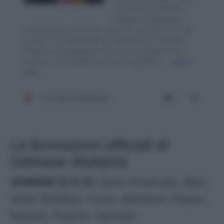
Le formazioni ufficiali di
Udinese-Atalanta
UDINESE (3-5-2)
: Sava; Kristensen, Bijol,
Solet; Ehizibue, Lovric, Karlstrom, Payero,
Kamara; Thauvin, Sanchez.