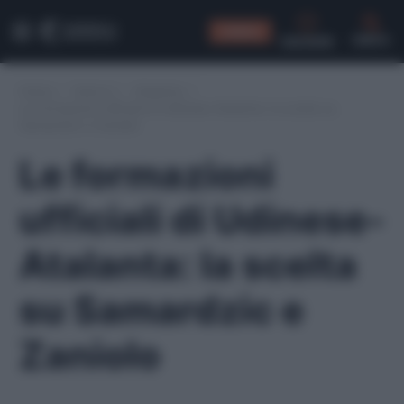
CONSIGLI
CERCA
Home
/
Serie A
/
Atalanta
/
Le formazioni ufficiali di Udinese-Atalanta: la scelta su
Samardzic e Zaniolo
Le formazioni
ufficiali di Udinese-
Atalanta: la scelta
su Samardzic e
Zaniolo