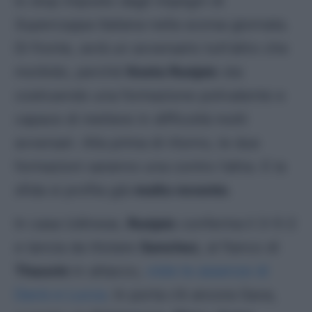
lo stop imposto dagli impegni di
Supercoppa Italiana
nella scorsa giornata.
Di fronte, avrà un avversario tutt’altro che
morbido, perché
Kosta Runjaic
sta
costruendo una formazione polivalente e
capace di mettere in difficoltà molti
avversari. Alla prima di ritorno, le due
formazioni saranno una contro l’altra. E la
sfida si profila già
molto rovente
.
In casa Udinese,
Runjaic
conferma il 3-5-2
e lancia da titolare
Sanchez
, al fianco di
Thauvin
in attacco,
viste le assenze di
Davis e Lucca
. In porta c’è ancora Sava,