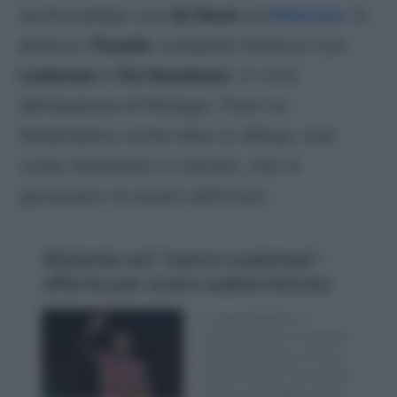
centrocampo con
de Roon
ed
Ederson
. In
attacco,
Pasalic
completa l’attacco con
Lookman
e
De Ketelaere
, in virtù
dell’assenza di Retegui. Fuori un
titolarissimo come Hien in difesa, così
come Samardzic e Zaniolo, che si
giocavano un posto dall’inizio.