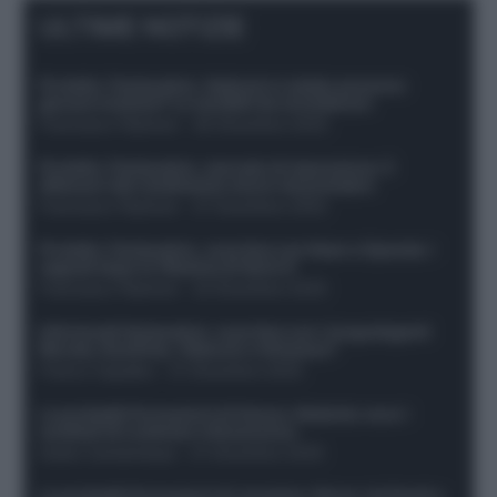
ULTIME NOTIZIE
Protetto: Fantacalcio, Hojlund e Lukaku possono
giocare insieme? Le variabili da considerare
Francesco Pipitone
-
29 Dicembre 2025
Protetto: Fantacalcio, mercato di riparazione: 5
difensori dal rendimento sicuro da prendere
Francesco Pipitone
-
27 Dicembre 2025
Protetto: Fantacalcio, cosa fare con Kean e Openda: i
segnali dopo la 16esima di Serie A
Francesco Pipitone
-
22 Dicembre 2025
Infortunati fantacalcio: cosa fare con i lungodegenti
Morata, Dumfries, Vlahovic e Gimenez?
Franco Capalbo
-
21 Dicembre 2025
Le probabili formazioni di Genoa-Atalanta: ecco i
sostituti di Lookman e Kossounou
Guido Cantamessa
-
21 Dicembre 2025
Le probabili formazioni di Juventus-Roma: da David e