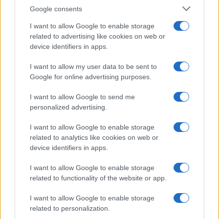
Infortunati fantacalcio: cosa fare con i
Google consents
lungodegenti Morata, Dumfries,
Vlahovic e Gimenez?
I want to allow Google to enable storage
related to advertising like cookies on web or
Franco Capalbo
device identifiers in apps.
21 Dicembre 2025
4
minuti
I want to allow my user data to be sent to
Google for online advertising purposes.
I want to allow Google to send me
personalized advertising.
I want to allow Google to enable storage
related to analytics like cookies on web or
device identifiers in apps.
I want to allow Google to enable storage
related to functionality of the website or app.
I want to allow Google to enable storage
related to personalization.