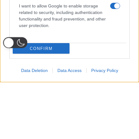
I want to allow Google to enable storage
related to security, including authentication
functionality and fraud prevention, and other
user protection.
CONFIRM
Data Deletion
Data Access
Privacy Policy
Probabili
Voti
Seguici su Youtube
Seguici su
Seguici su
Formazioni
Telegram
Whatsapp
Strumenti Fantacalcio
Voti Fantacalcio Serie A
Lista Fantacalcio
Probabili Formazioni Serie A