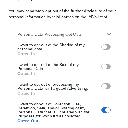
You may separately opt-out of the further disclosure of your
Protetto: Fantacalcio, cosa fare con
personal information by third parties on the IAB’s list of
Kean e Openda: i segnali dopo la
downstream participants.
16esima di Serie A
Personal Data Processing Opt Outs
This information may also be disclosed by us to third parties
Francesco Pipitone
on the IAB’s List of Downstream Participants that may further
22 Dicembre 2025
5
minuti
I want to opt-out of the Sharing of my
disclose it to other third parties.
personal data.
Opted In
Please note that this website/app uses one or more Google
services and may gather and store information including but
I want to opt-out of the Sale of my
Personal Data.
not limited to your visit or usage behaviour. You may click to
Opted In
grant or deny consent to Google and its third-party tags to
use your data for below specified purposes in below Google
I want to opt-out of processing my
consent section.
Personal Data for Targeted Advertising.
Opted In
I want to opt-out of Collection, Use,
Retention, Sale, and/or Sharing of my
Personal Data that Is Unrelated with the
Purposes for which it was collected.
Opted Out