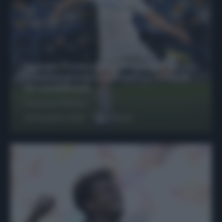
Protetto: Fantacalcio, Hojlund e Lukaku
possono giocare insieme? Le variabili
da considerare
Francesco Pipitone
29 Dicembre 2025
6
minuti