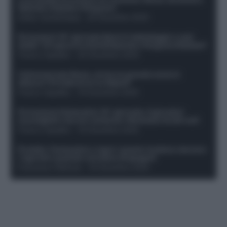
Openda a Dybala e Ferguson
Guido Cantamessa
-
20 Dicembre 2025
Formazioni 16^ giornata Serie A: ballottaggio e casi
dubbi. Chi gioca tra David/Openda e Ferguson/Dybala?
Franco Capalbo
-
20 Dicembre 2025
Calciomercato Roma, arriva un grande nome in
attacco? Si tratta di un ex Napoli!
Franco Capalbo
-
19 Dicembre 2025
Formazione fantacalcio 16^ giornata: 4 giocatori
sconsigliati e da non schierare. Rischiano brutti voti!
Franco Capalbo
-
19 Dicembre 2025
Protetto: Fantacalcio e rigori: quanto incidono davvero
i rigoristi e quando conviene strapagarli
Francesco Pipitone
-
19 Dicembre 2025