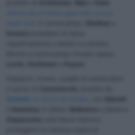
protetto da
Kristensen
,
Bijol
e
Solet
,
reduce da un’ottima gara nello scorso
week-end
. A centrocampo,
Ehizibue
e
Kamara
presidiano le fasce
rispettivamente a destra e a sinistra.
Mentre a centrocampo trovano spazio
Lovric
,
Karlstrom
e
Payero
.
Gasperini, invece, sceglie di sorprendere:
in porta c’è
Carnesecchi
, protetto da
Scalvini
, al rientro da titolare
, con
Djimsiti
e
Kolasinac
in difesa.
Bellanova
a destra e
Zappacosta
sulla fascia mancina
proteggono la classica coppia di