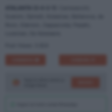
ATALANTA (3-4-2-1)
: Carnesecchi;
Scalvini, Djimsiti, Kolasinac; Bellanova, de
Roon, Ederson, Zappacosta; Pasalic,
Lookman; De Ketelaere.
Post Views:
3.924
COMMENTA
CONDIVIDI
Segui le ultime notizie su
SEGUICI
Google News!
Seguici sul nostro canale WhatsaApp