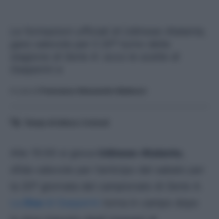
Le formazioni ufficiali di Udinese-Atalanta,
gara valevole per il 20º turno della
stagione di Serie A: ecco le scelte di
Gasperini e
A cura di
Francesco Alessandro Balducci
Tempo di lettura:
3
minuti
Alle 15:00 si gioca
Udinese-Atalanta
,
sfida valevole per l’anticipo del sabato per
la 20ª giornata del campionato di
Serie A
.
La
Dea
di Gasperini
torna in campo dopo