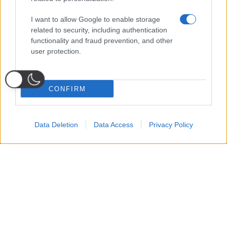
I want to allow Google to enable storage
related to security, including authentication
functionality and fraud prevention, and other
user protection.
CONFIRM
Data Deletion
Data Access
Privacy Policy
Probabili
Voti
Seguici su Youtube
Seguici su
Seguici su
Formazioni
Telegram
Whatsapp
Strumenti Fantacalcio
Voti Fantacalcio Serie A
Lista Fantacalcio
Probabili Formazioni Serie A
Indisponibili Serie A