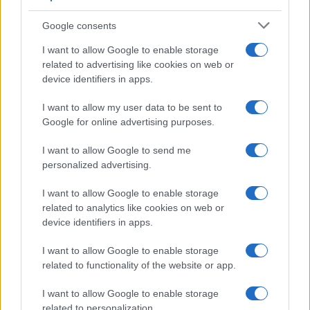
Infortunati fantacalcio: cosa fare con i
lungodegenti Morata, Dumfries,
Google consents
Vlahovic e Gimenez?
I want to allow Google to enable storage
Franco Capalbo
related to advertising like cookies on web or
21 Dicembre 2025
4
minuti
device identifiers in apps.
I want to allow my user data to be sent to
Google for online advertising purposes.
I want to allow Google to send me
personalized advertising.
I want to allow Google to enable storage
related to analytics like cookies on web or
device identifiers in apps.
I want to allow Google to enable storage
related to functionality of the website or app.
I want to allow Google to enable storage
related to personalization.