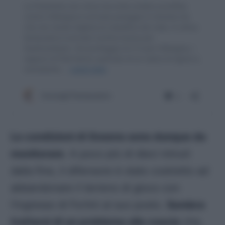
Le condizioni di Gosens sono dunque da
monitorare
. A poco più di dieci minuti
dalla fine, il difensore è stato costretto ad
abbandonare il terreno di gioco con
l’ingresso di Fortini al suo posto.
Sembra
trattarsi di un problema alla coscia
che,