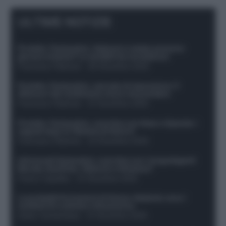
ULTIME NOTIZIE
Protetto: Fantacalcio, Hojlund e Lukaku possono
giocare insieme? Le variabili da considerare
Francesco Pipitone
-
29 Dicembre 2025
Protetto: Fantacalcio, mercato di riparazione: 5
difensori dal rendimento sicuro da prendere
Francesco Pipitone
-
27 Dicembre 2025
Protetto: Fantacalcio, cosa fare con Kean e Openda: i
segnali dopo la 16esima di Serie A
Francesco Pipitone
-
22 Dicembre 2025
Infortunati fantacalcio: cosa fare con i lungodegenti
Morata, Dumfries, Vlahovic e Gimenez?
Franco Capalbo
-
21 Dicembre 2025
Le probabili formazioni di Genoa-Atalanta: ecco i
sostituti di Lookman e Kossounou
Guido Cantamessa
-
21 Dicembre 2025