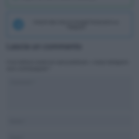
Unisciti alla chat di Consigli Fantacalcio su
Telegram
Lascia un commento
Il tuo indirizzo email non sarà pubblicato.
I campi obbligatori
sono contrassegnati
*