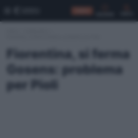
CONSIGLI
CERCA
Home
/
Fantacalcio
/
Fiorentina, si ferma Gosens: problema per Pioli
Fiorentina, si ferma
Gosens: problema
per Pioli