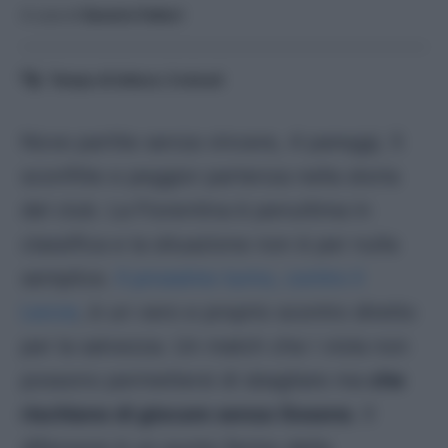
A cura di
Saverio Fattori
Tempo di lettura:
3
minuti
Nove partite senza vincere, 4 pareggi, 5
sconfitte e peggior partenza nella storia
del club. La Fiorentina è penultima in
classifica e la situazione non è per nulla
semplice.
Il prossimo turno, contro il
Lecce
, è un vero e proprio scontro diretto
per la salvezza. Un match che i viola non
possono permettersi di sbagliare ma
che
rischiano di giocare senza Gosens
. Il