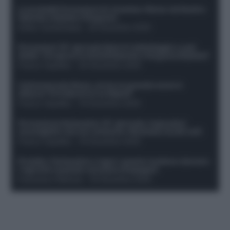
Le probabili formazioni di Juventus-Roma: da David e
Openda a Dybala e Ferguson
Guido Cantamessa
-
20 Dicembre 2025
Formazioni 16^ giornata Serie A: ballottaggio e casi
dubbi. Chi gioca tra David/Openda e Ferguson/Dybala?
Franco Capalbo
-
20 Dicembre 2025
Calciomercato Roma, arriva un grande nome in
attacco? Si tratta di un ex Napoli!
Franco Capalbo
-
19 Dicembre 2025
Formazione fantacalcio 16^ giornata: 4 giocatori
sconsigliati e da non schierare. Rischiano brutti voti!
Franco Capalbo
-
19 Dicembre 2025
Protetto: Fantacalcio e rigori: quanto incidono davvero
i rigoristi e quando conviene strapagarli
Francesco Pipitone
-
19 Dicembre 2025