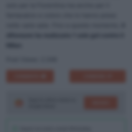
solo per la Fiorentina ma anche per il
fantacalcio e coloro che lo hanno preso
nelle varie aste. Fino a questo momento,
il
difensore ha realizzato 1 solo gol contro il
Milan
.
Post Views:
2.348
COMMENTA
CONDIVIDI
Segui le ultime notizie su
SEGUICI
Google News!
Seguici sul nostro canale WhatsaApp