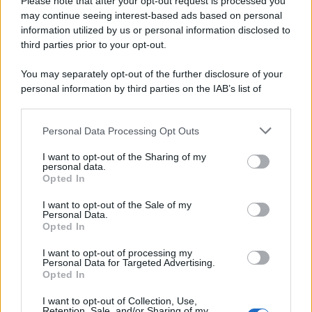
Please note that after your opt-out request is processed you
may continue seeing interest-based ads based on personal
information utilized by us or personal information disclosed to
third parties prior to your opt-out.
You may separately opt-out of the further disclosure of your
personal information by third parties on the IAB’s list of
downstream participants.
Protetto: Fantacalcio, cosa fare con
Personal Data Processing Opt Outs
This information may also be disclosed by us to third parties
Kean e Openda: i segnali dopo la
on the IAB’s List of Downstream Participants that may further
16esima di Serie A
I want to opt-out of the Sharing of my
disclose it to other third parties.
personal data.
Francesco Pipitone
Opted In
Please note that this website/app uses one or more Google
22 Dicembre 2025
5
minuti
services and may gather and store information including but
I want to opt-out of the Sale of my
Personal Data.
not limited to your visit or usage behaviour. You may click to
Opted In
grant or deny consent to Google and its third-party tags to
use your data for below specified purposes in below Google
I want to opt-out of processing my
consent section.
Personal Data for Targeted Advertising.
Opted In
I want to opt-out of Collection, Use,
Retention, Sale, and/or Sharing of my