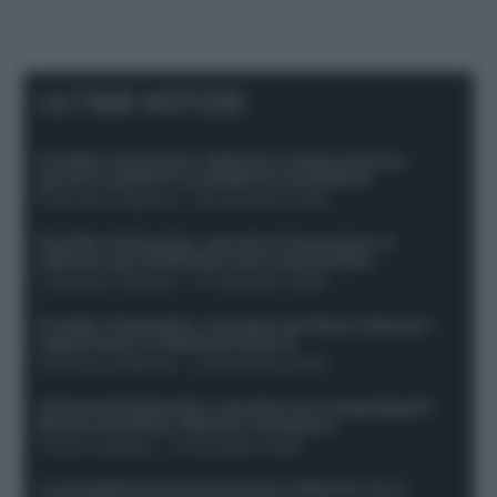
ULTIME NOTIZIE
Protetto: Fantacalcio, Hojlund e Lukaku possono
giocare insieme? Le variabili da considerare
Francesco Pipitone
-
29 Dicembre 2025
Protetto: Fantacalcio, mercato di riparazione: 5
difensori dal rendimento sicuro da prendere
Francesco Pipitone
-
27 Dicembre 2025
Protetto: Fantacalcio, cosa fare con Kean e Openda: i
segnali dopo la 16esima di Serie A
Francesco Pipitone
-
22 Dicembre 2025
Infortunati fantacalcio: cosa fare con i lungodegenti
Morata, Dumfries, Vlahovic e Gimenez?
Franco Capalbo
-
21 Dicembre 2025
Le probabili formazioni di Genoa-Atalanta: ecco i