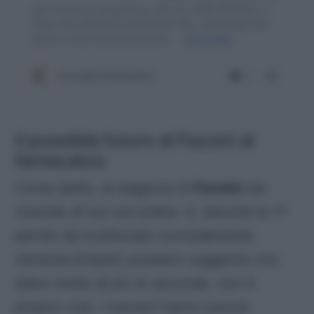
Il possibile futuro di Fazzini al
fantacalcio
Come detto, la stagione di
Fazzini
sta
vivendo di luci ed ombre. E, benché le 11
partite da inutilizzato (considerando
Venezia-Empoli) possano suggerire che
siano molte di più le seconde, non è
proprio così. I
toscani
hanno potuto