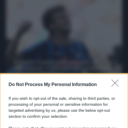
Protetto: Fantacalcio, mercato di
riparazione: 5 difensori dal rendimento
sicuro da prendere
Francesco Pipitone
Do Not Process My Personal Information
27 Dicembre 2025
3
minuti
If you wish to opt-out of the sale, sharing to third parties, or
processing of your personal or sensitive information for
targeted advertising by us, please use the below opt-out
section to confirm your selection.