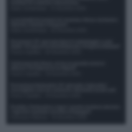
sostituti di Lookman e Kossounou
Guido Cantamessa
-
21 Dicembre 2025
Le probabili formazioni di Juventus-Roma: da David e
Openda a Dybala e Ferguson
Guido Cantamessa
-
20 Dicembre 2025
Formazioni 16^ giornata Serie A: ballottaggio e casi
dubbi. Chi gioca tra David/Openda e Ferguson/Dybala?
Franco Capalbo
-
20 Dicembre 2025
Calciomercato Roma, arriva un grande nome in
attacco? Si tratta di un ex Napoli!
Franco Capalbo
-
19 Dicembre 2025
Formazione fantacalcio 16^ giornata: 4 giocatori
sconsigliati e da non schierare. Rischiano brutti voti!
Franco Capalbo
-
19 Dicembre 2025
Protetto: Fantacalcio e rigori: quanto incidono davvero
i rigoristi e quando conviene strapagarli
Francesco Pipitone
-
19 Dicembre 2025