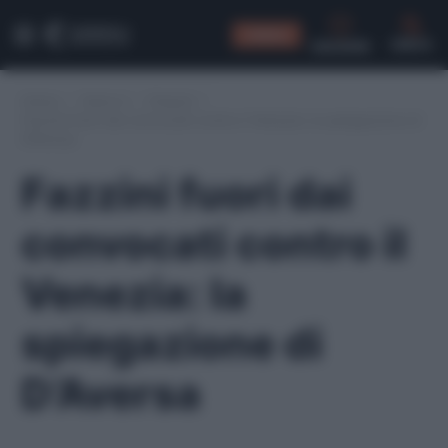
CONSIGLI
CERCA
Home
/
Serie A
/
Empoli
/
Fazzini fuori dai convocati contro il Venezia: la spiegazione di
D’Aversa
Fazzini fuori dai
convocati contro il
Venezia: la
spiegazione di
D’Aversa