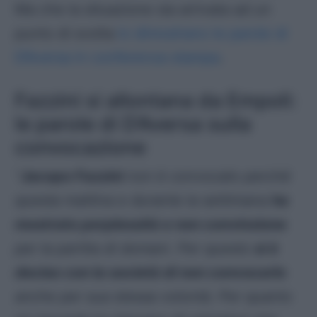
Ma che la situazione sia arrivata ad un
punto di svolta
lo dimostrano le parole di
D’Aversa in conferenza stampa
.
Fazzini si allontana da Empoli:
le parole di D’Aversa sulla
convocazione
“
Jacopo Fazzini
non è convocato perché
questa mattina e durante la settimana
ha
mostrato perplessità e non convinzione
per la partita di domani. Per questo
si è
deciso con la società di non convocarlo
anche per sua stessa volontà. Per quanto