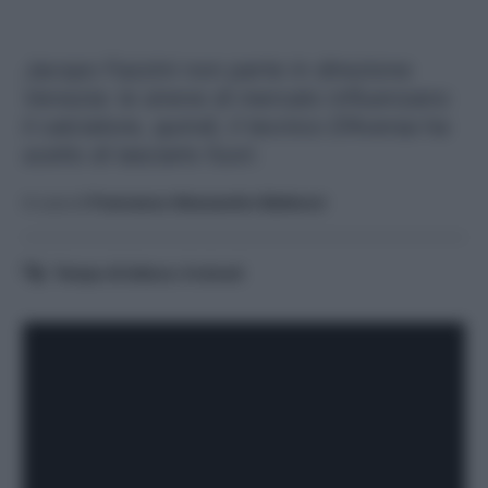
Jacopo Fazzini non parte in direzione
Venezia: le sirene di mercato influenzano
il calciatore, quindi, il tecnico D'Aversa ha
scelto di lasciarlo fuori.
A cura di
Francesco Alessandro Balducci
Tempo di lettura:
4
minuti