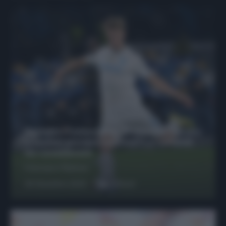
Protetto: Fantacalcio, Hojlund e Lukaku
possono giocare insieme? Le variabili
da considerare
Francesco Pipitone
29 Dicembre 2025
6
minuti