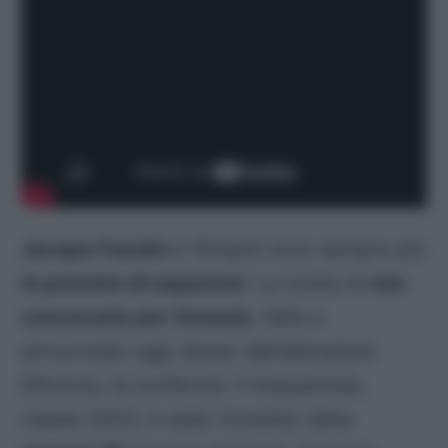
Jacopo Fazzini
e l’Empoli sono sempre più
in procinto di separarsi
. La scelta di
non
convocarlo per Venezia
, fatta e
annunciata oggi stesso dall’allenatore
D’Aversa, la conferma. Il trequartista,
classe 2003
, è stato investito della