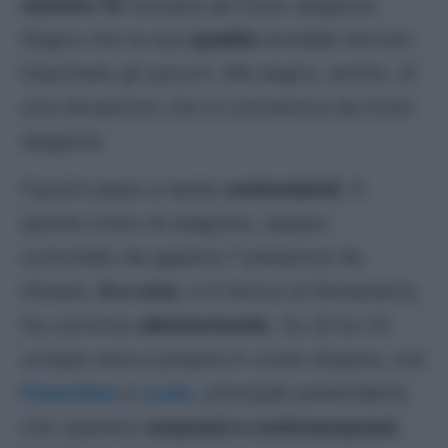
numero 10
toscana ad inizio stagione.
Segno che la sua
qualità
avrebbe dovuto
trascinare gli
azzurri
. Ma segno, anche, di
una situazione che si conosceva da inizio
stagione.
Fazzini piace a tante
contendenti
. E
questo inizio di stagione, seppur
connotato da appena 7 presenze da
titolare,
9 a voto
, e 0 bonus al fantacalcio,
ha convinto
ulteriormente
. Su di lui c’è
un’asta vera e propria in corso d’opera, con
Fiorentina
e
Lazio
, principali pretendenti,
che operano
sorpassi e controsorpassi
.