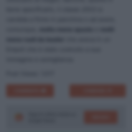
bene specificarlo, il
classe 2003
si
candida a finire in panchina o ad avere,
comunque,
molto meno spazio
e
molti
meno ruoli da leader
che aveva in un
Empoli che è stato costruito a sua
immagine e somiglianza.
Post Views:
1.017
COMMENTA
CONDIVIDI
Segui le ultime notizie su
SEGUICI
Google News!