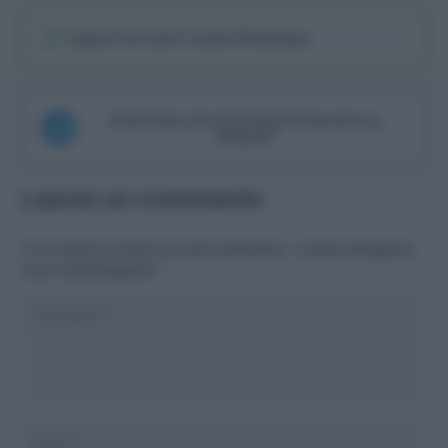
Seguici sul nostro canale WhatsaApp
Unisciti alla chat di Consigli Fantacalcio su
Telegram
Lascia un commento
Il tuo indirizzo email non sarà pubblicato.
I campi obbligatori
sono contrassegnati
*