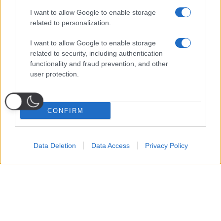
I want to allow Google to enable storage
related to personalization.
I want to allow Google to enable storage
related to security, including authentication
functionality and fraud prevention, and other
user protection.
CONFIRM
Data Deletion
Data Access
Privacy Policy
Probabili
Voti
Seguici su Youtube
Seguici su
Seguici su
Formazioni
Telegram
Whatsapp