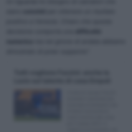
mi riguarda ho bisogno di calciatori che
siano
convinti
per ottenere un risultato
positivo a Venezia. Chiaro che questa
decisione comporta una
difficoltà
numerica
ma nel girone di andata abbiamo
dimostrato di poter sopperire”.