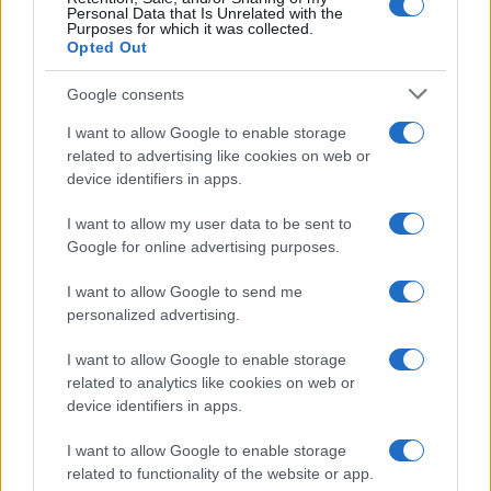
Personal Data that Is Unrelated with the
Purposes for which it was collected.
Opted Out
Google consents
I want to allow Google to enable storage
Infortunati fantacalcio: cosa fare con i
related to advertising like cookies on web or
lungodegenti Morata, Dumfries,
device identifiers in apps.
Vlahovic e Gimenez?
I want to allow my user data to be sent to
Franco Capalbo
Google for online advertising purposes.
21 Dicembre 2025
4
minuti
I want to allow Google to send me
personalized advertising.
I want to allow Google to enable storage
related to analytics like cookies on web or
device identifiers in apps.
I want to allow Google to enable storage
related to functionality of the website or app.