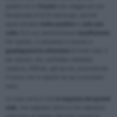
godere di un
Fazzini
che viaggia ad una
fantamedia di 6,33 senza gol, perché
quasi sempre
molto positivo
e
solo una
volta
(5,5 con ammonizione)
insufficiente
.
Per questo, il calciatore è riuscito a
guadagnarsi le attenzioni
di molti club. E
per questo, ora, potrebbe cambiare
casacca. Difficile, già da ora, pronosticare
il futuro che lo aspetti da qui ai prossimi
mesi,
La cosa certa è che
lo seguono dei grandi
club
, che segnano tanto e che sapranno
utilizzarlo al meglio. Benché, questo è